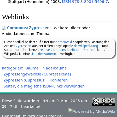
Stuttgart (Hohenheim) 2008,
ISBN 978-3-8001-5406-7
.
Weblinks
Commons: Zypressen
– Weitere Bilder oder
Audiodateien zum Thema
Dieser Artikel basiert auf einer für
AnthroWiki
adaptierten Fassung des
Artikels
Zypressen
aus der freien Enzyklopädie
de.wikipedia.org
und
steht unter der Lizenz
Creative Commons Attribution/Share Alike
. In
Wikipedia ist eine
Liste der Autoren
verfügbar.
Kategorien
:
Bäume
Nadelbäume
Zypressengewächse (Cupressaceae)
Zypressen (Cupressus)
Koniferen
Seiten, die magische ISBN-Links verwenden
Diese Seite wurde zuletzt am 9. April 2025 um
09:47 Uhr bearbeitet.
Der Inhalt ist verfügbar unter der