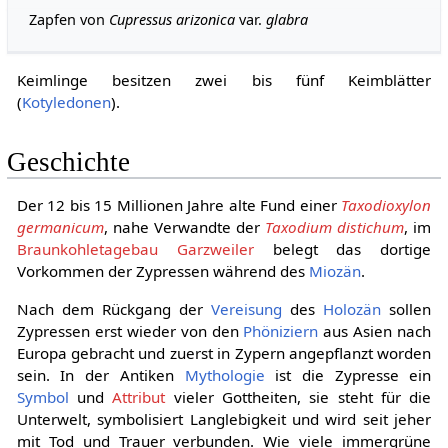
Zapfen von
Cupressus arizonica
var.
glabra
Keimlinge besitzen zwei bis fünf Keimblätter
(
Kotyledonen
).
Geschichte
Der 12 bis 15 Millionen Jahre alte Fund einer
Taxodioxylon
germanicum
, nahe Verwandte der
Taxodium distichum
, im
Braunkohletagebau Garzweiler
belegt das dortige
Vorkommen der Zypressen während des
Miozän
.
Nach dem Rückgang der
Vereisung
des
Holozän
sollen
Zypressen erst wieder von den
Phöniziern
aus Asien nach
Europa gebracht und zuerst in Zypern angepflanzt worden
sein. In der Antiken
Mythologie
ist die Zypresse ein
Symbol
und
Attribut
vieler Gottheiten, sie steht für die
Unterwelt, symbolisiert Langlebigkeit und wird seit jeher
mit Tod und Trauer verbunden. Wie viele immergrüne