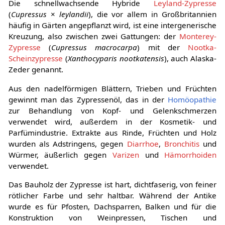
Die schnellwachsende Hybride
Leyland-Zypresse
(
Cupressus
×
leylandii
), die vor allem in Großbritannien
häufig in Gärten angepflanzt wird, ist eine intergenerische
Kreuzung, also zwischen zwei Gattungen: der
Monterey-
Zypresse
(
Cupressus macrocarpa
) mit der
Nootka-
Scheinzypresse
(
Xanthocyparis nootkatensis
), auch Alaska-
Zeder genannt.
Aus den nadelförmigen Blättern, Trieben und Früchten
gewinnt man das Zypressenöl, das in der
Homöopathie
zur Behandlung von Kopf- und Gelenkschmerzen
verwendet wird, außerdem in der Kosmetik- und
Parfümindustrie. Extrakte aus Rinde, Früchten und Holz
wurden als Adstringens, gegen
Diarrhoe
,
Bronchitis
und
Würmer, äußerlich gegen
Varizen
und
Hämorrhoiden
verwendet.
Das Bauholz der Zypresse ist hart, dichtfaserig, von feiner
rötlicher Farbe und sehr haltbar. Während der Antike
wurde es für Pfosten, Dachsparren, Balken und für die
Konstruktion von Weinpressen, Tischen und