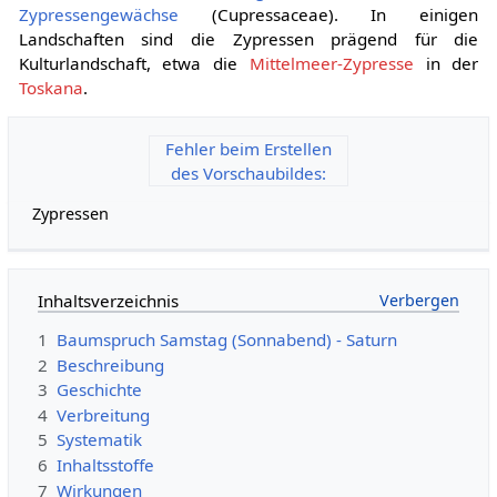
Zypressengewächse
(Cupressaceae). In einigen
Landschaften sind die Zypressen prägend für die
Kulturlandschaft, etwa die
Mittelmeer-Zypresse
in der
Toskana
.
Fehler beim Erstellen
des Vorschaubildes:
Zypressen
Inhaltsverzeichnis
1
Baumspruch Samstag (Sonnabend) - Saturn
2
Beschreibung
3
Geschichte
4
Verbreitung
5
Systematik
6
Inhaltsstoffe
7
Wirkungen