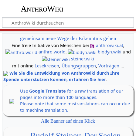
AnthroWiki
gemeinsam neue Wege der Erkenntnis gehen
Eine freie Initiative von Menschen bei
anthrowiki.at
,
anthro.world
,
biodyn.wiki
und
steiner.wiki
mit online
Lesekreisen
,
Übungsgruppen
,
Vorträgen
...
Wie Sie die Entwicklung von AnthroWiki durch Ihre
Spende unterstützen können, erfahren Sie hier
.
Use
Google Translate
for a raw translation of our
pages into more than 100 languages.
Please note that some mistranslations can occur due
to machine translation.
Alle Banner auf einen Klick
Rudolf Steiner: Der Seelen