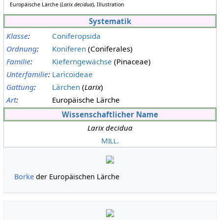
Europäische Lärche (
Larix decidua
), Illustration
Systematik
Klasse
:
Coniferopsida
Ordnung
:
Koniferen
(Coniferales)
Familie
:
Kieferngewächse
(Pinaceae)
Unterfamilie
:
Laricoideae
Gattung
:
Lärchen
(
Larix
)
Art
:
Europäische Lärche
Wissenschaftlicher Name
Larix decidua
Mill.
Borke
der Europäischen Lärche