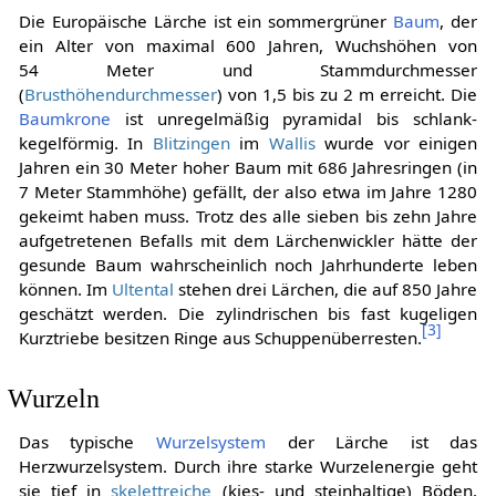
Die Europäische Lärche ist ein sommergrüner
Baum
, der
ein Alter von maximal 600 Jahren, Wuchshöhen von
54 Meter und Stammdurchmesser
(
Brusthöhendurchmesser
) von 1,5 bis zu 2 m erreicht. Die
Baumkrone
ist unregelmäßig pyramidal bis schlank-
kegelförmig. In
Blitzingen
im
Wallis
wurde vor einigen
Jahren ein 30 Meter hoher Baum mit 686 Jahresringen (in
7 Meter Stammhöhe) gefällt, der also etwa im Jahre 1280
gekeimt haben muss. Trotz des alle sieben bis zehn Jahre
aufgetretenen Befalls mit dem Lärchenwickler hätte der
gesunde Baum wahrscheinlich noch Jahrhunderte leben
können. Im
Ultental
stehen drei Lärchen, die auf 850 Jahre
geschätzt werden. Die zylindrischen bis fast kugeligen
[
3
]
Kurztriebe besitzen Ringe aus Schuppenüberresten.
Wurzeln
Das typische
Wurzelsystem
der Lärche ist das
Herzwurzelsystem. Durch ihre starke Wurzelenergie geht
sie tief in
skelettreiche
(kies- und steinhaltige) Böden.