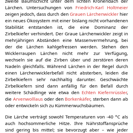
zweite Baumschicht unter dem lichten Kronendach der
Lärchen. Untersuchungen von
Friedrich-Karl Holtmeier
zeigen jedoch, dass durch den
Grauen Lärchenwickler
hier
ein neues Ökosystem mit einer bislang nicht vorhandenen
Stabilität entstanden ist, die eine Dominanz der
Zirbelkiefer verhindert. Der Graue Lärchenwickler zeigt in
mehrjährigen Abständen eine Massenvermehrung, bei
der die Lärchen kahlgefressen werden. Stehen den
Wicklerraupen Lärchen nicht mehr zur Verfügung,
wechseln sie auf die Zirben über und zerstören deren
Nadeln gleichfalls. Während Lärchen in der Regel durch
einen Lärchenwicklerbefall nicht absterben, leiden die
Zirbelkiefern sehr nachhaltig darunter. Geschwächte
Zirbelkiefern sind dann anfällig für den Befall durch
weitere Schädlinge wie etwa den
Echten Kiefernrüssler
,
die
Arvenwolllaus
oder den
Borkenkäfer
, sterben dann ab
oder entwickeln sich zu Kümmerwuchsbäumen.
Die Lärche verträgt sowohl Temperaturen von -40 °C als
auch hochsommerliche Hitze. Ihre Nährstoffansprüche
sind gering bis mittel; sie bevorzugt aber – wie jeder