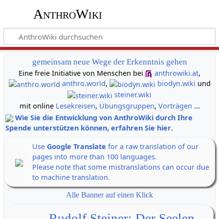
AnthroWiki
gemeinsam neue Wege der Erkenntnis gehen
Eine freie Initiative von Menschen bei
anthrowiki.at
,
anthro.world
,
biodyn.wiki
und
steiner.wiki
mit online
Lesekreisen
,
Übungsgruppen
,
Vorträgen
...
Wie Sie die Entwicklung von AnthroWiki durch Ihre
Spende unterstützen können, erfahren Sie hier
.
Use
Google Translate
for a raw translation of our
pages into more than 100 languages.
Please note that some mistranslations can occur due
to machine translation.
Alle Banner auf einen Klick
Rudolf Steiner: Der Seelen