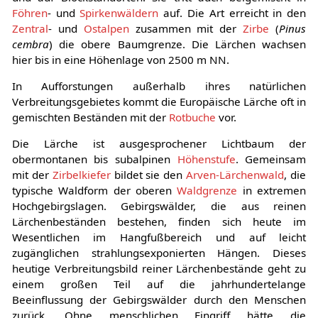
Föhren
- und
Spirkenwäldern
auf. Die Art erreicht in den
Zentral
- und
Ostalpen
zusammen mit der
Zirbe
(
Pinus
cembra
) die obere Baumgrenze. Die Lärchen wachsen
hier bis in eine Höhenlage von 2500 m NN.
In Aufforstungen außerhalb ihres natürlichen
Verbreitungsgebietes kommt die Europäische Lärche oft in
gemischten Beständen mit der
Rotbuche
vor.
Die Lärche ist ausgesprochener Lichtbaum der
obermontanen bis subalpinen
Höhenstufe
. Gemeinsam
mit der
Zirbelkiefer
bildet sie den
Arven-Lärchenwald
, die
typische Waldform der oberen
Waldgrenze
in extremen
Hochgebirgslagen. Gebirgswälder, die aus reinen
Lärchenbeständen bestehen, finden sich heute im
Wesentlichen im Hangfußbereich und auf leicht
zugänglichen strahlungsexponierten Hängen. Dieses
heutige Verbreitungsbild reiner Lärchenbestände geht zu
einem großen Teil auf die jahrhundertelange
Beeinflussung der Gebirgswälder durch den Menschen
zurück. Ohne menschlichen Eingriff hätte die