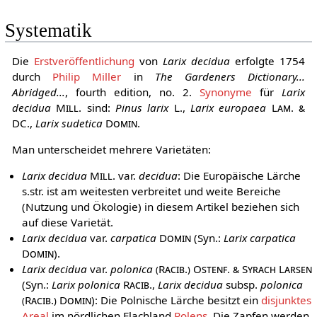
Systematik
Die
Erstveröffentlichung
von
Larix decidua
erfolgte 1754
durch
Philip Miller
in
The Gardeners Dictionary...
Abridged...
, fourth edition, no. 2.
Synonyme
für
Larix
decidua
Mill.
sind:
Pinus larix
L.
,
Larix europaea
Lam. &
DC.
,
Larix sudetica
Domin
.
Man unterscheidet mehrere Varietäten:
Larix decidua
Mill.
var.
decidua
: Die Europäische Lärche
s.str. ist am weitesten verbreitet und weite Bereiche
(Nutzung und Ökologie) in diesem Artikel beziehen sich
auf diese Varietät.
Larix decidua
var.
carpatica
Domin
(Syn.:
Larix carpatica
Domin
).
Larix decidua
var.
polonica
(Racib.) Ostenf. & Syrach Larsen
(Syn.:
Larix polonica
Racib.
,
Larix decidua
subsp.
polonica
(Racib.) Domin
): Die Polnische Lärche besitzt ein
disjunktes
Areal
im nördlichen Flachland
Polens
. Die Zapfen werden