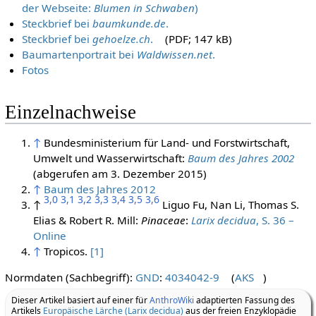
der Webseite:
Blumen in Schwaben
)
Steckbrief bei
baumkunde.de
.
Steckbrief bei
gehoelze.ch
.
(PDF; 147 kB)
Baumartenportrait bei
Waldwissen.net
.
Fotos
Einzelnachweise
↑
Bundesministerium für Land- und Forstwirtschaft,
Umwelt und Wasserwirtschaft:
Baum des Jahres 2002
(abgerufen am 3. Dezember 2015)
↑
Baum des Jahres 2012
3,0
3,1
3,2
3,3
3,4
3,5
3,6
↑
Liguo Fu, Nan Li, Thomas S.
Elias & Robert R. Mill:
Pinaceae
:
Larix decidua
, S. 36 –
Online
↑
Tropicos.
[1]
Normdaten (Sachbegriff):
GND
:
4034042-9
(
AKS
)
Dieser Artikel basiert auf einer für
AnthroWiki
adaptierten Fassung des
Artikels
Europäische Lärche (Larix decidua)
aus der freien Enzyklopädie