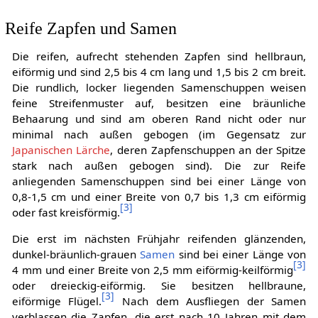
Reife Zapfen und Samen
Die reifen, aufrecht stehenden Zapfen sind hellbraun,
eiförmig und sind 2,5 bis 4 cm lang und 1,5 bis 2 cm breit.
Die rundlich, locker liegenden Samenschuppen weisen
feine Streifenmuster auf, besitzen eine bräunliche
Behaarung und sind am oberen Rand nicht oder nur
minimal nach außen gebogen (im Gegensatz zur
Japanischen Lärche
, deren Zapfenschuppen an der Spitze
stark nach außen gebogen sind). Die zur Reife
anliegenden Samenschuppen sind bei einer Länge von
0,8-1,5 cm und einer Breite von 0,7 bis 1,3 cm eiförmig
[
3
]
oder fast kreisförmig.
Die erst im nächsten Frühjahr reifenden glänzenden,
dunkel-bräunlich-grauen
Samen
sind bei einer Länge von
[
3
]
4 mm und einer Breite von 2,5 mm eiförmig-keilförmig
oder dreieckig-eiförmig. Sie besitzen hellbraune,
[
3
]
eiförmige Flügel.
Nach dem Ausfliegen der Samen
verblassen die Zapfen, die erst nach 10 Jahren mit dem