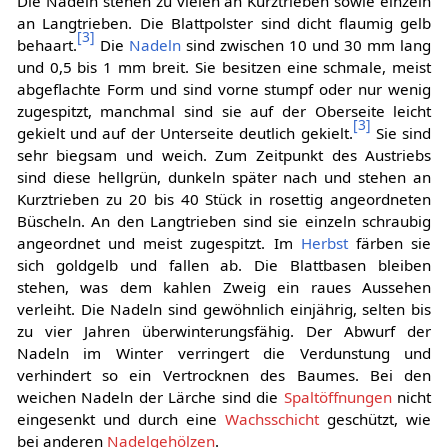
Die Nadeln stehen zu vielen an Kurztrieben sowie einzeln
an Langtrieben. Die Blattpolster sind dicht flaumig gelb
[
3
]
behaart.
Die
Nadeln
sind zwischen 10 und 30 mm lang
und 0,5 bis 1 mm breit. Sie besitzen eine schmale, meist
abgeflachte Form und sind vorne stumpf oder nur wenig
zugespitzt, manchmal sind sie auf der Oberseite leicht
[
3
]
gekielt und auf der Unterseite deutlich gekielt.
Sie sind
sehr biegsam und weich. Zum Zeitpunkt des Austriebs
sind diese hellgrün, dunkeln später nach und stehen an
Kurztrieben zu 20 bis 40 Stück in rosettig angeordneten
Büscheln. An den Langtrieben sind sie einzeln schraubig
angeordnet und meist zugespitzt. Im
Herbst
färben sie
sich goldgelb und fallen ab. Die Blattbasen bleiben
stehen, was dem kahlen Zweig ein raues Aussehen
verleiht. Die Nadeln sind gewöhnlich einjährig, selten bis
zu vier Jahren überwinterungsfähig. Der Abwurf der
Nadeln im Winter verringert die Verdunstung und
verhindert so ein Vertrocknen des Baumes. Bei den
weichen Nadeln der Lärche sind die
Spaltöffnungen
nicht
eingesenkt und durch eine
Wachsschicht
geschützt, wie
bei anderen
Nadelgehölzen
.