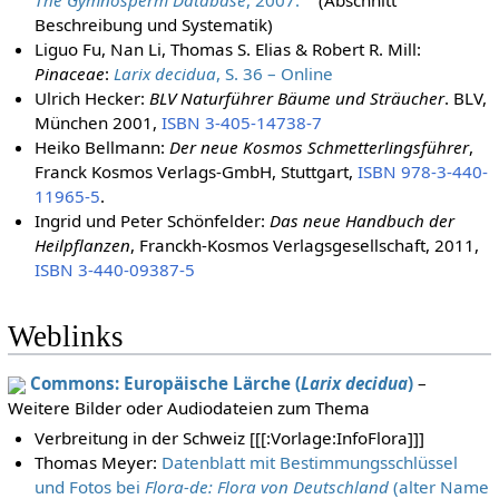
The Gymnosperm Database
, 2007.
(Abschnitt
Beschreibung und Systematik)
Liguo Fu, Nan Li, Thomas S. Elias & Robert R. Mill:
Pinaceae
:
Larix decidua
, S. 36 – Online
Ulrich Hecker:
BLV Naturführer Bäume und Sträucher
. BLV,
München 2001,
ISBN 3-405-14738-7
Heiko Bellmann:
Der neue Kosmos Schmetterlingsführer
,
Franck Kosmos Verlags-GmbH, Stuttgart,
ISBN 978-3-440-
11965-5
.
Ingrid und Peter Schönfelder:
Das neue Handbuch der
Heilpflanzen
, Franckh-Kosmos Verlagsgesellschaft, 2011,
ISBN 3-440-09387-5
Weblinks
Commons: Europäische Lärche (
Larix decidua
)
–
Weitere Bilder oder Audiodateien zum Thema
Verbreitung in der Schweiz [[[:Vorlage:InfoFlora]]]
Thomas Meyer:
Datenblatt mit Bestimmungsschlüssel
und Fotos bei
Flora-de: Flora von Deutschland
(alter Name