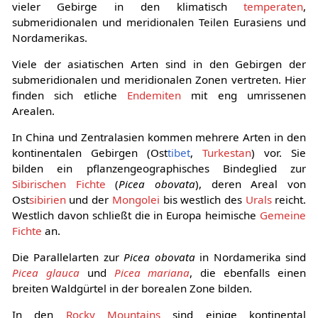
vieler Gebirge in den klimatisch
temperaten
,
submeridionalen und meridionalen Teilen Eurasiens und
Nordamerikas.
Viele der asiatischen Arten sind in den Gebirgen der
submeridionalen und meridionalen Zonen vertreten. Hier
finden sich etliche
Endemiten
mit eng umrissenen
Arealen.
In China und Zentralasien kommen mehrere Arten in den
kontinentalen Gebirgen (Ost
tibet
,
Turkestan
) vor. Sie
bilden ein pflanzengeographisches Bindeglied zur
Sibirischen Fichte
(
Picea obovata
), deren Areal von
Ost
sibirien
und der
Mongolei
bis westlich des
Urals
reicht.
Westlich davon schließt die in Europa heimische
Gemeine
Fichte
an.
Die Parallelarten zur
Picea obovata
in Nordamerika sind
Picea glauca
und
Picea mariana
, die ebenfalls einen
breiten Waldgürtel in der borealen Zone bilden.
In den
Rocky Mountains
sind einige kontinental