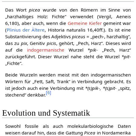
Das Wort
picea
wurde von den Römern im Sinne von
„harzhaltiges Holz: Fichte“ verwendet (Vergil, Aeneis
6,180), aber auch, wenn die
Gemeine Kiefer
gemeint war
(
Plinius der Ältere
, Historia naturalis 16,40ff.). Es ist eine
Substantivierung des Adjektivs
piceus
= „pech-, harzhaltig“,
das zu
pix
, Genitiv
picis
, gehört, „Pech, Harz“. Dieses wird
auf die
indogermanische
Wurzel
*pik-
„Pech, Harz“
zurückgeführt. Dieser Wurzel nahe steht die Wurzel
*pit-
„Fichte“.
Beide Wurzeln werden meist mit den indogermanischen
Wörtern für „Fett, Saft, Trank“ in Verbindung gebracht. Es
ist jedoch auch eine Verbindung mit
*(s)pik-, *(s)pit-
„spitz,
[
6
]
stechend“ denkbar.
Evolution und Systematik
Sowohl fossile als auch molekularbiologische Daten
weisen darauf hin, dass die Gattung
Picea
in Nordamerika