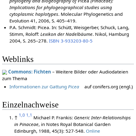
phylogeny and biogeography of
Picea
(Pinaceae):
Implications for phylogeographical studies using
cytoplasmic haplotypes
. Molecular Phylogenetics and
Evolution 41, 2006, S. 405–419.
P.A. Schmidt: Picea. In: Schütt, Weisgerber, Schuck, Lang,
Stimm, Roloff:
Lexikon der Nadelbäume
. Nikol, Hamburg
2004, S. 265–278.
ISBN 3-933203-80-5
Weblinks
Commons: Fichten
– Weitere Bilder oder Audiodateien
zum Thema
Informationen zur Gattung
Picea
auf conifers.org (engl.)
Einzelnachweise
1,0
1,1
↑
Michael P. Frankis:
Generic Inter-Relationships
in Pinaceae
, in Notes Royal Botanical Garden
Edinburgh, 1988, 45(3): 527-548.
Online