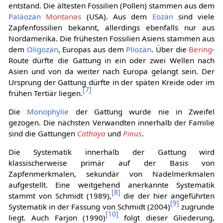
entstand. Die ältesten Fossilien (Pollen) stammen aus dem
Paläozän
Montanas
(USA). Aus dem
Eozän
sind viele
Zapfenfossilien bekannt, allerdings ebenfalls nur aus
Nordamerika. Die frühesten Fossilien Asiens stammen aus
dem
Oligozän
, Europas aus dem
Pliozän
. Über die
Bering
-
Route dürfte die Gattung in ein oder zwei Wellen nach
Asien und von da weiter nach Europa gelangt sein. Der
Ursprung der Gattung dürfte in der späten Kreide oder im
[
7
]
frühen Tertiär liegen.
Die
Monophylie
der Gattung wurde nie in Zweifel
gezogen. Die nächsten Verwandten innerhalb der Familie
sind die Gattungen
Cathaya
und
Pinus
.
Die Systematik innerhalb der Gattung wird
klassischerweise primär auf der Basis von
Zapfenmerkmalen, sekundär von Nadelmerkmalen
aufgestellt. Eine weitgehend anerkannte Systematik
[
8
]
stammt von Schmidt (1989),
die der hier angeführten
[
9
]
Systematik in der Fassung von Schmidt (2004)
zugrunde
[
10
]
liegt. Auch Farjon (1990)
folgt dieser Gliederung,