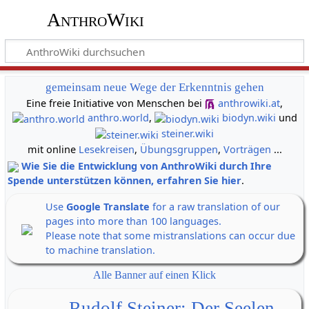
AnthroWiki
gemeinsam neue Wege der Erkenntnis gehen
Eine freie Initiative von Menschen bei
anthrowiki.at
,
anthro.world
,
biodyn.wiki
und
steiner.wiki
mit online
Lesekreisen
,
Übungsgruppen
,
Vorträgen
...
Wie Sie die Entwicklung von AnthroWiki durch Ihre
Spende unterstützen können, erfahren Sie hier
.
Use
Google Translate
for a raw translation of our
pages into more than 100 languages.
Please note that some mistranslations can occur due
to machine translation.
Alle Banner auf einen Klick
Rudolf Steiner: Der Seelen