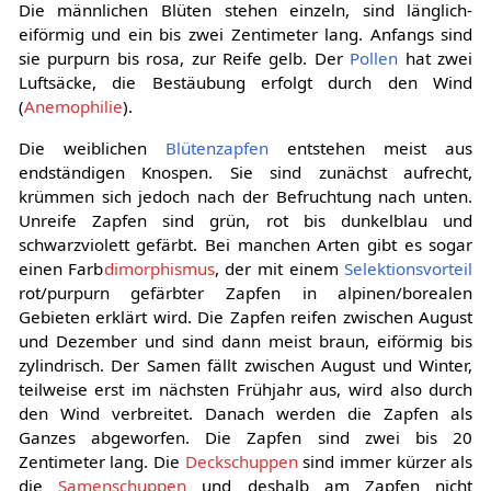
Die männlichen Blüten stehen einzeln, sind länglich-
eiförmig und ein bis zwei Zentimeter lang. Anfangs sind
sie purpurn bis rosa, zur Reife gelb. Der
Pollen
hat zwei
Luftsäcke, die Bestäubung erfolgt durch den Wind
(
Anemophilie
).
Die weiblichen
Blütenzapfen
entstehen meist aus
endständigen Knospen. Sie sind zunächst aufrecht,
krümmen sich jedoch nach der Befruchtung nach unten.
Unreife Zapfen sind grün, rot bis dunkelblau und
schwarzviolett gefärbt. Bei manchen Arten gibt es sogar
einen Farb
dimorphismus
, der mit einem
Selektionsvorteil
rot/purpurn gefärbter Zapfen in alpinen/borealen
Gebieten erklärt wird. Die Zapfen reifen zwischen August
und Dezember und sind dann meist braun, eiförmig bis
zylindrisch. Der Samen fällt zwischen August und Winter,
teilweise erst im nächsten Frühjahr aus, wird also durch
den Wind verbreitet. Danach werden die Zapfen als
Ganzes abgeworfen. Die Zapfen sind zwei bis 20
Zentimeter lang. Die
Deckschuppen
sind immer kürzer als
die
Samenschuppen
und deshalb am Zapfen nicht