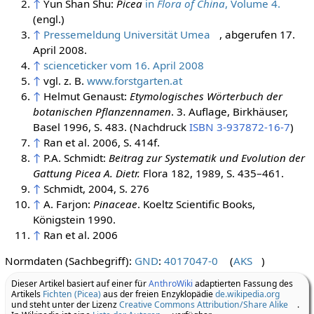
↑
Yun Shan Shu:
Picea
in
Flora of China
, Volume 4.
(engl.)
↑
Pressemeldung Universität Umea
, abgerufen 17.
April 2008.
↑
scienceticker vom 16. April 2008
↑
vgl. z. B.
www.forstgarten.at
↑
Helmut Genaust:
Etymologisches Wörterbuch der
botanischen Pflanzennamen
. 3. Auflage, Birkhäuser,
Basel 1996, S. 483. (Nachdruck
ISBN 3-937872-16-7
)
↑
Ran et al. 2006, S. 414f.
↑
P.A. Schmidt:
Beitrag zur Systematik und Evolution der
Gattung Picea A. Dietr.
Flora 182, 1989, S. 435–461.
↑
Schmidt, 2004, S. 276
↑
A. Farjon:
Pinaceae
. Koeltz Scientific Books,
Königstein 1990.
↑
Ran et al. 2006
Normdaten (Sachbegriff):
GND
:
4017047-0
(
AKS
)
Dieser Artikel basiert auf einer für
AnthroWiki
adaptierten Fassung des
Artikels
Fichten (Picea)
aus der freien Enzyklopädie
de.wikipedia.org
und steht unter der Lizenz
Creative Commons Attribution/Share Alike
.