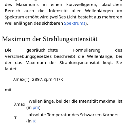
des Maximums in einen kurzwelligeren, bläulichen
Bereich auch die Intensität aller Wellenlängen im
Spektrum erhöht wird (weißes Licht besteht aus mehreren
Wellenlängen des sichtbaren
Spektrums
).
Maximum der Strahlungsintensität
Die gebräuchlichste Formulierung des
Verschiebungsgesetzes beschreibt die Wellenlänge, bei
der das Maximum der Strahlungsintensität liegt. Sie
lautet:
λ
m
a
x
(
T
)
=
2
8
9
7
,
8
μ
m
⋅
1
T
/
K
mit
: Wellenlänge, bei der die Intensität maximal ist
λ
m
a
x
(in
μm
)
: absolute Temperatur des Schwarzen Körpers
T
(in
K
)