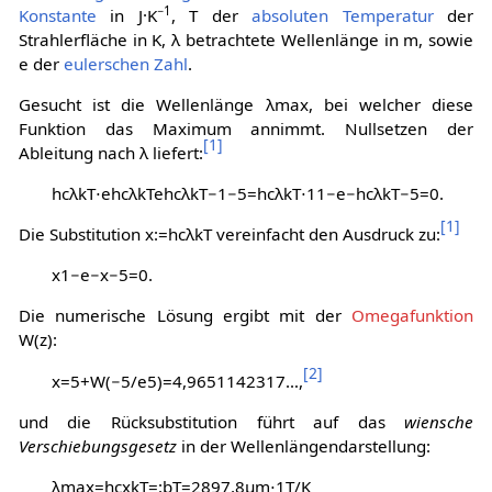
−1
Konstante
in J·K
,
T
der
absoluten Temperatur
der
Strahlerfläche in K,
λ
betrachtete Wellenlänge in m, sowie
e
der
eulerschen Zahl
.
Gesucht ist die Wellenlänge
λ
m
a
x
, bei welcher diese
Funktion das Maximum annimmt. Nullsetzen der
[
1
]
Ableitung nach
λ
liefert:
h
c
λ
k
T
⋅
e
h
c
λ
k
T
e
h
c
λ
k
T
−
1
−
5
=
h
c
λ
k
T
⋅
1
1
−
e
−
h
c
λ
k
T
−
5
=
0
.
[
1
]
Die Substitution
x
:
=
h
c
λ
k
T
vereinfacht den Ausdruck zu:
x
1
−
e
−
x
−
5
=
0
.
Die numerische Lösung ergibt mit der
Omegafunktion
W(z):
[
2
]
x
=
5
+
W
(
−
5
/
e
5
)
=
4
,
9
6
5
1
1
4
2
3
1
7
…
,
und die Rücksubstitution führt auf das
wiensche
Verschiebungsgesetz
in der Wellenlängendarstellung:
λ
m
a
x
=
h
c
x
k
T
=
:
b
T
=
2
8
9
7
,
8
μ
m
⋅
1
T
/
K