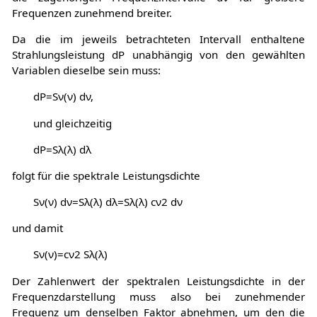
Frequenzen zunehmend breiter.
Da die im jeweils betrachteten Intervall enthaltene
Strahlungsleistung
d
P
unabhängig von den gewählten
Variablen dieselbe sein muss:
d
P
=
S
ν
(
ν
)
d
ν
,
und gleichzeitig
d
P
=
S
λ
(
λ
)
d
λ
folgt für die spektrale Leistungsdichte
S
ν
(
ν
)
d
ν
=
S
λ
(
λ
)
d
λ
=
S
λ
(
λ
)
c
ν
2
d
ν
und damit
S
ν
(
ν
)
=
c
ν
2
S
λ
(
λ
)
Der Zahlenwert der spektralen Leistungsdichte in der
Frequenzdarstellung muss also bei zunehmender
Frequenz um denselben Faktor abnehmen, um den die