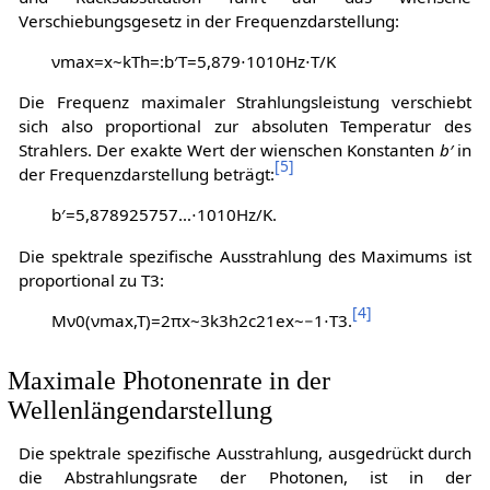
Verschiebungsgesetz in der Frequenzdarstellung:
ν
m
a
x
=
x
~
k
T
h
=
:
b
′
T
=
5
,
8
7
9
⋅
1
0
1
0
H
z
⋅
T
/
K
Die Frequenz maximaler Strahlungsleistung verschiebt
sich also proportional zur absoluten Temperatur des
Strahlers. Der exakte Wert der wienschen Konstanten
b′
in
[
5
]
der Frequenzdarstellung beträgt:
b
′
=
5
,
8
7
8
9
2
5
7
5
7
…
⋅
1
0
1
0
H
z
/
K
.
Die spektrale spezifische Ausstrahlung des Maximums ist
proportional zu
T
3
:
[
4
]
M
ν
0
(
ν
m
a
x
,
T
)
=
2
π
x
~
3
k
3
h
2
c
2
1
e
x
~
−
1
⋅
T
3
.
Maximale Photonenrate in der
Wellenlängendarstellung
Die spektrale spezifische Ausstrahlung, ausgedrückt durch
die Abstrahlungsrate der Photonen, ist in der