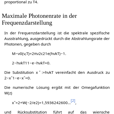
proportional zu
T
4
.
Maximale Photonenrate in der
Frequenzdarstellung
In der Frequenzdarstellung ist die spektrale spezifische
Ausstrahlung, ausgedrückt durch die Abstrahlungsrate der
Photonen, gegeben durch
M
~
ν
0
(
ν
,
T
)
=
2
π
ν
2
c
2
1
e
(
h
ν
k
T
)
−
1
.
2
−
h
ν
k
T
1
1
−
e
−
h
ν
k
T
=
0
.
Die Substitution
x
ˇ
:
=
h
ν
k
T
vereinfacht den Ausdruck zu
2
−
x
ˇ
1
−
e
−
x
ˇ
=
0
.
Die numerische Lösung ergibt mit der Omegafunktion
W(z)
[
2
]
x
ˇ
=
2
+
W
(
−
2
/
e
2
)
=
1
,
5
9
3
6
2
4
2
6
0
0
…
,
und Rücksubstitution führt auf das wiensche