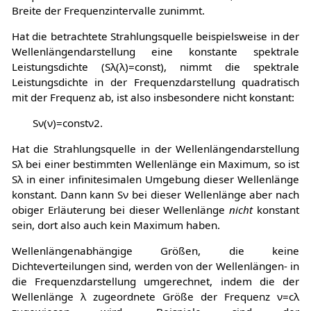
Breite der Frequenzintervalle zunimmt.
Hat die betrachtete Strahlungsquelle beispielsweise in der
Wellenlängendarstellung eine konstante spektrale
Leistungsdichte (
S
λ
(
λ
)
=
c
o
n
s
t
), nimmt die spektrale
Leistungsdichte in der Frequenzdarstellung quadratisch
mit der Frequenz ab, ist also insbesondere nicht konstant:
S
ν
(
ν
)
=
c
o
n
s
t
ν
2
.
Hat die Strahlungsquelle in der Wellenlängendarstellung
S
λ
bei einer bestimmten Wellenlänge ein Maximum, so ist
S
λ
in einer infinitesimalen Umgebung dieser Wellenlänge
konstant. Dann kann
S
ν
bei dieser Wellenlänge aber nach
obiger Erläuterung bei dieser Wellenlänge
nicht
konstant
sein, dort also auch kein Maximum haben.
Wellenlängenabhängige Größen, die keine
Dichteverteilungen sind, werden von der Wellenlängen- in
die Frequenzdarstellung umgerechnet, indem die der
Wellenlänge
λ
zugeordnete Größe der Frequenz
ν
=
c
λ