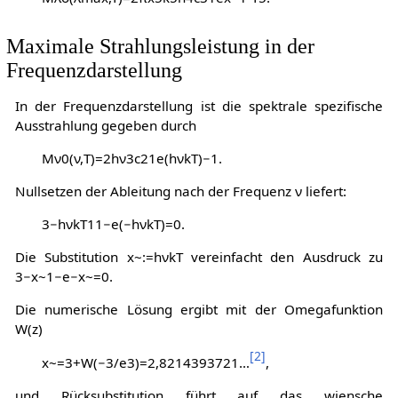
Maximale Strahlungsleistung in der
Frequenzdarstellung
In der Frequenzdarstellung ist die spektrale spezifische
Ausstrahlung gegeben durch
M
ν
0
(
ν
,
T
)
=
2
h
ν
3
c
2
1
e
(
h
ν
k
T
)
−
1
.
Nullsetzen der Ableitung nach der Frequenz
ν
liefert:
3
−
h
ν
k
T
1
1
−
e
(
−
h
ν
k
T
)
=
0
.
Die Substitution
x
~
:
=
h
ν
k
T
vereinfacht den Ausdruck zu
3
−
x
~
1
−
e
−
x
~
=
0
.
Die numerische Lösung ergibt mit der Omegafunktion
W(z)
[
2
]
x
~
=
3
+
W
(
−
3
/
e
3
)
=
2
,
8
2
1
4
3
9
3
7
2
1
…
,
und Rücksubstitution führt auf das wiensche