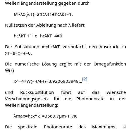
Wellenlängendarstellung gegeben durch
M
~
λ
0
(
λ
,
T
)
=
2
π
c
λ
4
1
e
h
c
λ
k
T
−
1
.
Nullsetzen der Ableitung nach
λ
liefert:
h
c
λ
k
T
⋅
1
1
−
e
−
h
c
λ
k
T
−
4
=
0
.
Die Substitution
x
:
=
h
c
λ
k
T
vereinfacht den Ausdruck zu
x
1
−
e
−
x
−
4
=
0
.
Die numerische Lösung ergibt mit der Omegafunktion
W(z)
[
2
]
x
^
=
4
+
W
(
−
4
/
e
4
)
=
3
,
9
2
0
6
9
0
3
9
4
8
…
,
und Rücksubstitution führt auf das wiensche
Verschiebungsgesetz für die Photonenrate in der
Wellenlängendarstellung:
λ
m
a
x
=
h
c
x
^
k
T
=
3
6
6
9
,
7
μ
m
⋅
1
T
/
K
Die spektrale Photonenrate des Maximums ist