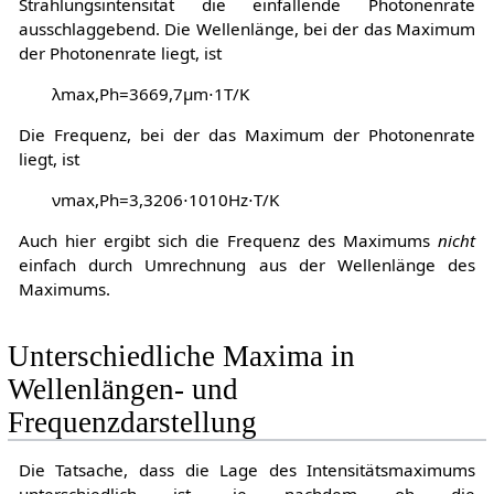
Strahlungsintensität die einfallende Photonenrate
ausschlaggebend. Die Wellenlänge, bei der das Maximum
der Photonenrate liegt, ist
λ
m
a
x
,
P
h
=
3
6
6
9
,
7
μ
m
⋅
1
T
/
K
Die Frequenz, bei der das Maximum der Photonenrate
liegt, ist
ν
m
a
x
,
P
h
=
3
,
3
2
0
6
⋅
1
0
1
0
H
z
⋅
T
/
K
Auch hier ergibt sich die Frequenz des Maximums
nicht
einfach durch Umrechnung aus der Wellenlänge des
Maximums.
Unterschiedliche Maxima in
Wellenlängen- und
Frequenzdarstellung
Die Tatsache, dass die Lage des Intensitätsmaximums
unterschiedlich ist, je nachdem ob die