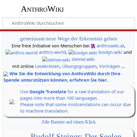
AnthroWiki
gemeinsam neue Wege der Erkenntnis gehen
Eine freie Initiative von Menschen bei
anthrowiki.at
,
anthro.world
,
biodyn.wiki
und
steiner.wiki
mit online
Lesekreisen
,
Übungsgruppen
,
Vorträgen
...
Wie Sie die Entwicklung von AnthroWiki durch Ihre
Spende unterstützen können, erfahren Sie hier
.
Use
Google Translate
for a raw translation of our
pages into more than 100 languages.
Please note that some mistranslations can occur due
to machine translation.
Alle Banner auf einen Klick
Rudolf Steiner: Der Seelen