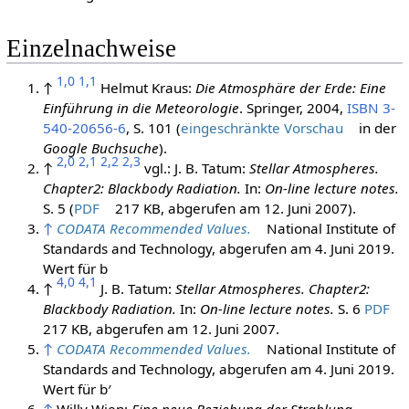
Einzelnachweise
1,0
1,1
↑
Helmut Kraus:
Die Atmosphäre der Erde: Eine
Einführung in die Meteorologie
. Springer,
2004
,
ISBN 3-
540-20656-6
, S. 101 (
eingeschränkte Vorschau
in der
Google Buchsuche
).
2,0
2,1
2,2
2,3
↑
vgl.: J. B. Tatum:
Stellar Atmospheres.
Chapter2: Blackbody Radiation.
In:
On-line lecture notes.
S. 5 (
PDF
217 KB, abgerufen am 12. Juni 2007).
↑
CODATA Recommended Values.
National Institute of
Standards and Technology,
abgerufen am 4. Juni 2019
.
Wert für
b
4,0
4,1
↑
J. B. Tatum:
Stellar Atmospheres. Chapter2:
Blackbody Radiation.
In:
On-line lecture notes.
S. 6
PDF
217 KB, abgerufen am 12. Juni 2007.
↑
CODATA Recommended Values.
National Institute of
Standards and Technology,
abgerufen am 4. Juni 2019
.
Wert für
b
′