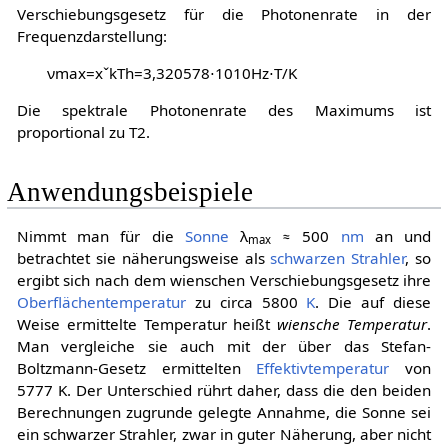
Verschiebungsgesetz für die Photonenrate in der
Frequenzdarstellung:
ν
m
a
x
=
x
ˇ
k
T
h
=
3
,
3
2
0
5
7
8
⋅
1
0
1
0
H
z
⋅
T
/
K
Die spektrale Photonenrate des Maximums ist
proportional zu
T
2
.
Anwendungsbeispiele
Nimmt man für die
Sonne
λ
≈ 500
nm
an und
max
betrachtet sie näherungsweise als
schwarzen Strahler
, so
ergibt sich nach dem wienschen Verschiebungsgesetz ihre
Oberflächentemperatur
zu circa 5800
K
. Die auf diese
Weise ermittelte Temperatur heißt
wiensche Temperatur
.
Man vergleiche sie auch mit der über das Stefan-
Boltzmann-Gesetz ermittelten
Effektivtemperatur
von
5777 K. Der Unterschied rührt daher, dass die den beiden
Berechnungen zugrunde gelegte Annahme, die Sonne sei
ein schwarzer Strahler, zwar in guter Näherung, aber nicht