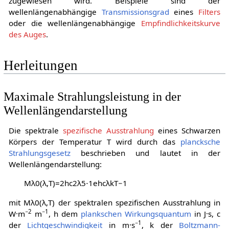
zugewiesen wird. Beispiele sind der
wellenlängenabhängige
Transmissionsgrad
eines
Filters
oder die wellenlängenabhängige
Empfindlichkeitskurve
des Auges
.
Herleitungen
Maximale Strahlungsleistung in der
Wellenlängendarstellung
Die spektrale
spezifische Ausstrahlung
eines Schwarzen
Körpers der Temperatur
T
wird durch das
plancksche
Strahlungsgesetz
beschrieben und lautet in der
Wellenlängendarstellung:
M
λ
0
(
λ
,
T
)
=
2
h
c
2
λ
5
⋅
1
e
h
c
λ
k
T
−
1
mit
M
λ
0
(
λ
,
T
)
der spektralen spezifischen Ausstrahlung in
−2
−1
W·m
m
,
h
dem
plankschen Wirkungsquantum
in J·s,
c
−1
der
Lichtgeschwindigkeit
in m·s
,
k
der
Boltzmann-