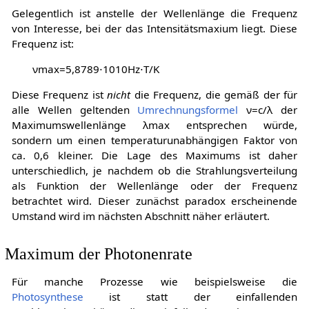
Gelegentlich ist anstelle der Wellenlänge die Frequenz
von Interesse, bei der das Intensitätsmaxium liegt. Diese
Frequenz ist:
ν
m
a
x
=
5
,
8
7
8
9
⋅
1
0
1
0
H
z
⋅
T
/
K
Diese Frequenz ist
nicht
die Frequenz, die gemäß der für
alle Wellen geltenden
Umrechnungsformel
ν
=
c
/
λ
der
Maximumswellenlänge
λ
m
a
x
entsprechen würde,
sondern um einen temperaturunabhängigen Faktor von
ca.
0
,
6
kleiner. Die Lage des Maximums ist daher
unterschiedlich, je nachdem ob die Strahlungsverteilung
als Funktion der Wellenlänge oder der Frequenz
betrachtet wird. Dieser zunächst paradox erscheinende
Umstand wird im nächsten Abschnitt näher erläutert.
Maximum der Photonenrate
Für manche Prozesse wie beispielsweise die
Photosynthese
ist statt der einfallenden