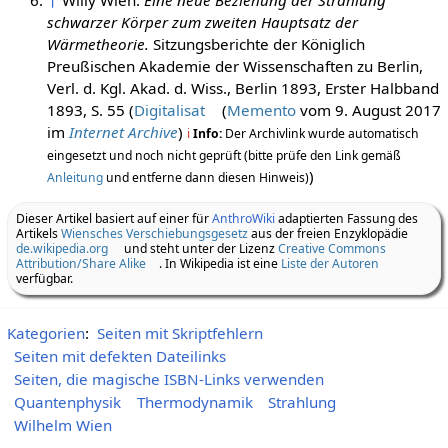
↑
Willy Wien:
Eine neue Beziehung der Strahlung
schwarzer Körper zum zweiten Hauptsatz der
Wärmetheorie.
Sitzungsberichte der Königlich
Preußischen Akademie der Wissenschaften zu Berlin,
Verl. d. Kgl. Akad. d. Wiss., Berlin 1893, Erster Halbband
1893, S. 55 (
Digitalisat
(
Memento
vom 9. August 2017
im
Internet Archive
)
i
Info:
Der Archivlink wurde automatisch
eingesetzt und noch nicht geprüft (bitte prüfe den Link gemäß
)
Anleitung
und entferne dann diesen Hinweis)
Dieser Artikel basiert auf einer für
AnthroWiki
adaptierten Fassung des
Artikels
Wiensches Verschiebungsgesetz
aus der freien Enzyklopädie
de.wikipedia.org
und steht unter der Lizenz
Creative Commons
Attribution/Share Alike
. In Wikipedia ist eine
Liste der Autoren
verfügbar.
Kategorien
:
Seiten mit Skriptfehlern
Seiten mit defekten Dateilinks
Seiten, die magische ISBN-Links verwenden
Quantenphysik
Thermodynamik
Strahlung
Wilhelm Wien