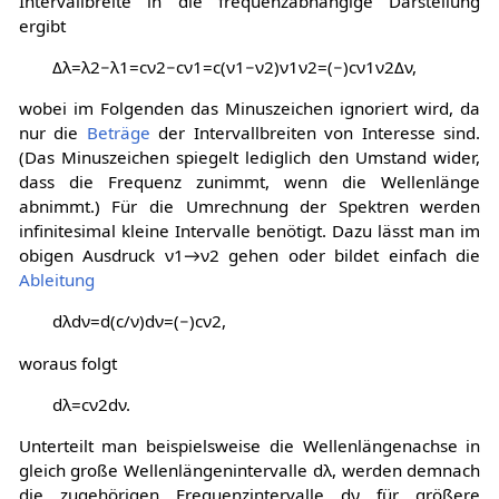
Intervallbreite in die frequenzabhängige Darstellung
ergibt
Δ
λ
=
λ
2
−
λ
1
=
c
ν
2
−
c
ν
1
=
c
(
ν
1
−
ν
2
)
ν
1
ν
2
=
(
−
)
c
ν
1
ν
2
Δ
ν
,
wobei im Folgenden das Minuszeichen ignoriert wird, da
nur die
Beträge
der Intervallbreiten von Interesse sind.
(Das Minuszeichen spiegelt lediglich den Umstand wider,
dass die Frequenz zunimmt, wenn die Wellenlänge
abnimmt.) Für die Umrechnung der Spektren werden
infinitesimal kleine Intervalle benötigt. Dazu lässt man im
obigen Ausdruck
ν
1
→
ν
2
gehen oder bildet einfach die
Ableitung
d
λ
d
ν
=
d
(
c
/
ν
)
d
ν
=
(
−
)
c
ν
2
,
woraus folgt
d
λ
=
c
ν
2
d
ν
.
Unterteilt man beispielsweise die Wellenlängenachse in
gleich große Wellenlängenintervalle
d
λ
, werden demnach
die zugehörigen Frequenzintervalle
d
ν
für größere