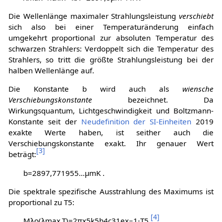
Die Wellenlänge maximaler Strahlungsleistung
verschiebt
sich also bei einer Temperaturänderung einfach
umgekehrt proportional zur absoluten Temperatur des
schwarzen Strahlers: Verdoppelt sich die Temperatur des
Strahlers, so tritt die größte Strahlungsleistung bei der
halben Wellenlänge auf.
Die Konstante
b
wird auch als
wiensche
Verschiebungskonstante
bezeichnet. Da
Wirkungsquantum, Lichtgeschwindigkeit und Boltzmann-
Konstante seit der
Neudefinition der SI-Einheiten
2019
exakte Werte haben, ist seither auch die
Verschiebungskonstante exakt. Ihr genauer Wert
[
3
]
beträgt:
b
=
2
8
9
7
,
7
7
1
9
5
5
…
μ
m
K
.
Die spektrale spezifische Ausstrahlung des Maximums ist
proportional zu
T
5
:
[
4
]
M
λ
o
(
λ
m
a
x
,
T
)
=
2
π
x
5
k
5
h
4
c
3
1
e
x
−
1
⋅
T
5
.