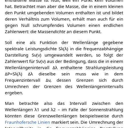
enthaltene Masse ist Null, weil ein Punkt kein Volumen
hat. Betrachtet man aber die Masse, die in einem kleinen
den Punkt umgebenden Volumen enthalten ist und bildet
deren Verhältnis zum Volumen, erhält man auch für ein
gegen Null schrumpfendes Volumen einen endlichen
Zahlenwert: die Massen
dichte
an diesem Punkt.
Soll eine als Funktion der Wellenlänge gegebene
spektrale Leistungsdichte
S
λ
(
λ
)
in die frequenzabhängige
Darstellung
S
ν
(
ν
)
umgewandelt werden, so folgt der
Zahlenwert für
S
ν
(
ν
)
aus der Bedingung, dass die in einem
Wellenlängenintervall
Δ
λ
enthaltene Strahlungsleistung
Δ
P
=
S
λ
(
λ
)
Δ
λ
dieselbe sein muss wie in dem
Frequenzintervall
Δ
ν
, dessen Grenzen sich durch
Umrechnen der Grenzen des Wellenlängenintervalls
ergeben.
Man betrachte also das Intervall zwischen den
Wellenlängen
λ
1
und
λ
2
– im Falle der Sonnenstrahlung
könnten diese Grenzwellenlängen beispielsweise durch
Fraunhofersche Linien
markiert sein. Die Umrechnung der