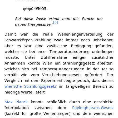
φ
=
φ
0
ϑ
5
ϑ
0
5
.
Auf diese Weise erhält man alle Puncte der
[
6
]
neuen Energiecurve.
“
Damit war die reale Wellenlängenverteilung der
Schwarzkörper-Strahlung zwar immer noch unbekannt,
aber es war eine zusätzliche Bedingung gefunden,
welcher sie bei einer Temperaturänderung unterliegen
musste. Unter Zuhilfenahme einiger zusätzlicher
Annahmen konnte Wien ein Strahlungsgesetz ableiten,
welches sich bei Temperaturänderungen in der Tat so
verhält wie vom Verschiebungsgesetz gefordert. Der
Vergleich mit dem Experiment zeigte jedoch, dass dieses
wiensche Strahlungsgesetz
im langwelligen Bereich zu
niedrige Werte liefert.
Max Planck
konnte schließlich durch eine geschickte
Interpolation zwischen dem
Rayleigh-Jeans-Gesetz
(korrekt für große Wellenlängen) und dem wienschen