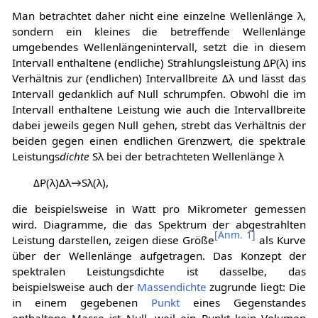
Man betrachtet daher nicht eine einzelne Wellenlänge
λ
,
sondern ein kleines die betreffende Wellenlänge
umgebendes Wellenlängenintervall, setzt die in diesem
Intervall enthaltene (endliche) Strahlungsleistung
Δ
P
(
λ
)
ins
Verhältnis zur (endlichen) Intervallbreite
Δ
λ
und lässt das
Intervall gedanklich auf Null schrumpfen. Obwohl die im
Intervall enthaltene Leistung wie auch die Intervallbreite
dabei jeweils gegen Null gehen, strebt das Verhältnis der
beiden gegen einen endlichen Grenzwert, die spektrale
Leistungs
dichte
S
λ
bei der betrachteten Wellenlänge
λ
Δ
P
(
λ
)
Δ
λ
→
S
λ
(
λ
)
,
die beispielsweise in Watt pro Mikrometer gemessen
wird. Diagramme, die das Spektrum der abgestrahlten
[
Anm. 1
]
Leistung darstellen, zeigen diese Größe
als Kurve
über der Wellenlänge aufgetragen. Das Konzept der
spektralen Leistungsdichte ist dasselbe, das
beispielsweise auch der
Massendichte
zugrunde liegt: Die
in einem gegebenen
Punkt
eines Gegenstandes