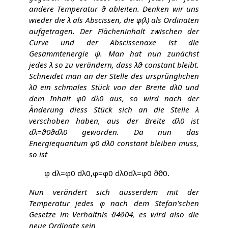
andere Temperatur
ϑ
ableiten. Denken wir uns
wieder die
λ
als Abscissen, die
φ
(
λ
)
als Ordinaten
aufgetragen. Der Flächeninhalt zwischen der
Curve und der Abscissenaxe ist die
Gesammtenergie
ψ
. Man hat nun zunächst
jedes
λ
so zu verändern, dass
λ
ϑ
constant bleibt.
Schneidet man an der Stelle des ursprünglichen
λ
0
ein schmales Stück von der Breite
d
λ
0
und
dem Inhalt
φ
0
d
λ
0
aus, so wird nach der
Änderung diess Stück sich an die Stelle
λ
verschoben haben, aus der Breite
d
λ
0
ist
d
λ
=
ϑ
0
ϑ
d
λ
0
geworden. Da nun das
Energiequantum
φ
0
d
λ
0
constant bleiben muss,
so ist
φ
d
λ
=
φ
0
d
λ
0
,
φ
=
φ
0
d
λ
0
d
λ
=
φ
0
ϑ
ϑ
0
.
Nun verändert sich ausserdem mit der
Temperatur jedes
φ
nach dem Stefan'schen
Gesetze im Verhältnis
ϑ
4
ϑ
0
4
, es wird also die
neue Ordinate sein