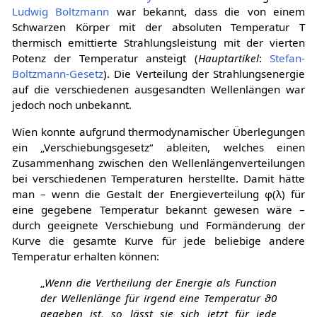
Ludwig Boltzmann
war bekannt, dass die von einem
Schwarzen Körper mit der absoluten Temperatur
T
thermisch emittierte Strahlungsleistung mit der vierten
Potenz der Temperatur ansteigt (
Hauptartikel
:
Stefan-
Boltzmann-Gesetz
). Die Verteilung der Strahlungsenergie
auf die verschiedenen ausgesandten Wellenlängen war
jedoch noch unbekannt.
Wien konnte aufgrund thermodynamischer Überlegungen
ein „Verschiebungsgesetz“ ableiten, welches einen
Zusammenhang zwischen den Wellenlängenverteilungen
bei verschiedenen Temperaturen herstellte. Damit hätte
man – wenn die Gestalt der Energieverteilung
φ
(
λ
)
für
eine gegebene Temperatur bekannt gewesen wäre –
durch geeignete Verschiebung und Formänderung der
Kurve die gesamte Kurve für jede beliebige andere
Temperatur erhalten können:
„
Wenn die Vertheilung der Energie als Function
der Wellenlänge für irgend eine Temperatur
ϑ
0
gegeben ist, so lässt sie sich jetzt für jede