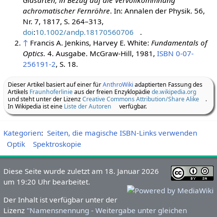
achromatischer Fernröhre
. In:
Annalen der Physik
. 56,
Nr. 7,
1817
, S. 264–313,
doi
:
10.1002/andp.18170560706
.
↑
Francis A. Jenkins, Harvey E. White:
Fundamentals of
Optics.
4. Ausgabe. McGraw-Hill, 1981,
ISBN 0-07-
256191-2
, S. 18.
Dieser Artikel basiert auf einer für
AnthroWiki
adaptierten Fassung des
Artikels
Fraunhoferlinie
aus der freien Enzyklopädie
de.wikipedia.org
und steht unter der Lizenz
Creative Commons Attribution/Share Alike
.
In Wikipedia ist eine
Liste der Autoren
verfügbar.
Kategorien
:
Seiten, die magische ISBN-Links verwenden
Optik
Spektroskopie
Diese Seite wurde zuletzt am 18. Januar 2026
um 19:20 Uhr bearbeitet.
Der Inhalt ist verfügbar unter der
Lizenz
''Namensnennung - Weitergabe unter gleichen