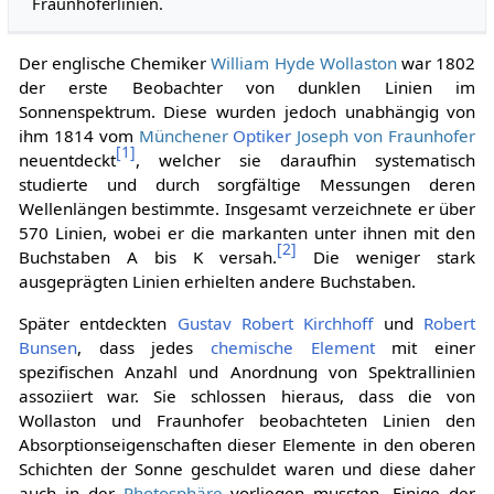
Fraunhoferlinien.
Der englische Chemiker
William Hyde Wollaston
war 1802
der erste Beobachter von dunklen Linien im
Sonnenspektrum. Diese wurden jedoch unabhängig von
ihm 1814 vom
Münchener
Optiker
Joseph von Fraunhofer
[
1
]
neuentdeckt
, welcher sie daraufhin systematisch
studierte und durch sorgfältige Messungen deren
Wellenlängen bestimmte. Insgesamt verzeichnete er über
570 Linien, wobei er die markanten unter ihnen mit den
[
2
]
Buchstaben A bis K versah.
Die weniger stark
ausgeprägten Linien erhielten andere Buchstaben.
Später entdeckten
Gustav Robert Kirchhoff
und
Robert
Bunsen
, dass jedes
chemische Element
mit einer
spezifischen Anzahl und Anordnung von Spektrallinien
assoziiert war. Sie schlossen hieraus, dass die von
Wollaston und Fraunhofer beobachteten Linien den
Absorptionseigenschaften dieser Elemente in den oberen
Schichten der Sonne geschuldet waren und diese daher
auch in der
Photosphäre
vorliegen mussten. Einige der