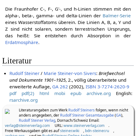
Die Fraunhofer C-, F-, G'-, und h-Linien stimmen mit den
alpha-, beta-, gamma- und delta-Linien der
Balmer-Serie
eines Wasserstoffatoms überein. Die Linien A, B, a, Y und
Z sind nicht solaren, sondern terrestrischen Ursprungs,
das heißt: Sie entstehen durch Absorption in der
Erdatmosphäre
.
Literatur
Rudolf Steiner
/
Marie Steiner-von Sivers
:
Briefwechsel
und Dokumente 1901–1925
, 2., völlig überarbeitete und
erweiterte Auflage,
GA 262
(2002),
ISBN 3-7274-2620-9
pdf
pdf(2)
html
mobi
epub
archive.org
English:
rsarchive.org
Literaturangaben zum Werk
Rudolf Steiners
folgen, wenn nicht
anders angegeben, der
Rudolf Steiner Gesamtausgabe
(
GA
),
Rudolf Steiner Verlag
, Dornach/Schweiz Email:
verlag@steinerverlag.com
URL:
www.steinerverlag.com
.
Freie Werkausgaben gibt es auf
steiner.wiki
,
bdn-steiner.ru
,
archive.org
und im
Rudolf Steiner Online Archiv
.