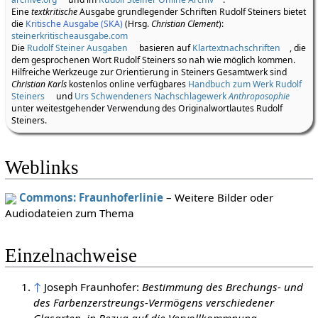
Eine
textkritische
Ausgabe grundlegender Schriften Rudolf Steiners bietet
die
Kritische Ausgabe (SKA)
(Hrsg.
Christian Clement
):
steinerkritischeausgabe.com
Die
Rudolf Steiner Ausgaben
basieren auf
Klartextnachschriften
, die
dem gesprochenen Wort Rudolf Steiners so nah wie möglich kommen.
Hilfreiche Werkzeuge zur Orientierung in Steiners Gesamtwerk sind
Christian Karls
kostenlos online verfügbares
Handbuch zum Werk Rudolf
Steiners
und
Urs Schwendeners Nachschlagewerk
Anthroposophie
unter weitestgehender Verwendung des Originalwortlautes Rudolf
Steiners.
Weblinks
Commons: Fraunhoferlinie
– Weitere Bilder oder
Audiodateien zum Thema
Einzelnachweise
↑
Joseph Fraunhofer:
Bestimmung des Brechungs- und
des Farbenzerstreungs-Vermögens verschiedener
Glasarten, in Bezug auf die Vervollkommnung