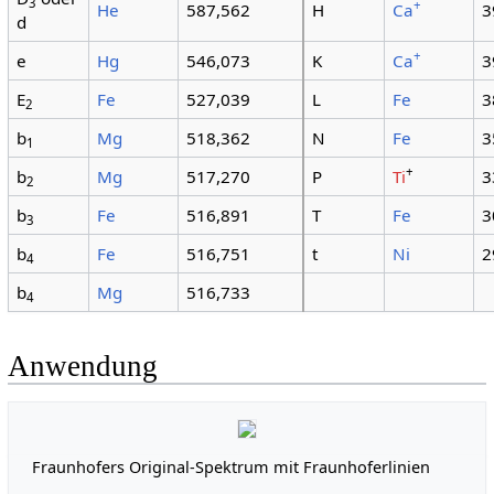
3
+
He
587,562
H
Ca
3
d
+
e
Hg
546,073
K
Ca
3
E
Fe
527,039
L
Fe
3
2
b
Mg
518,362
N
Fe
3
1
+
b
Mg
517,270
P
Ti
3
2
b
Fe
516,891
T
Fe
3
3
b
Fe
516,751
t
Ni
2
4
b
Mg
516,733
4
Anwendung
Fraunhofers Original-Spektrum mit Fraunhoferlinien