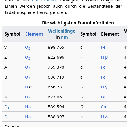
Linien werden jedoch auch durch die Bestandteile der
Erdatmosphäre hervorgerufen.
Die wichtigsten Fraunhoferlinien
Wellenlänge
W
Symbol
Element
Symbol
Element
in
nm
y
O
898,765
c
Fe
4
2
Z
O
822,696
F
H β
4
2
A
O
759,370
d
Fe
4
2
B
O
686,719
e
Fe
4
2
C
H
α
656,281
G'
H γ
4
a
O
627,661
G
Fe
4
2
D
Na
589,594
G
Ca
4
1
D
Na
588,997
h
H δ
4
2
D
oder