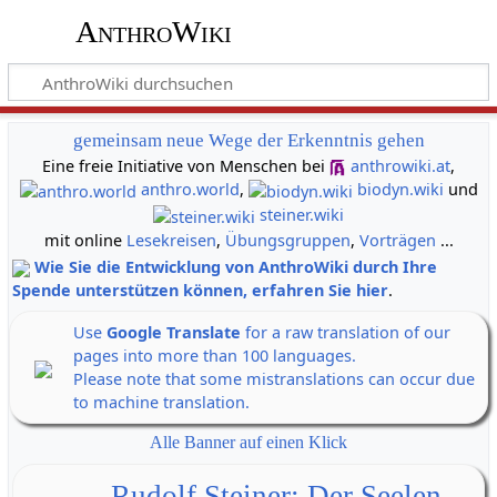
AnthroWiki
gemeinsam neue Wege der Erkenntnis gehen
Eine freie Initiative von Menschen bei
anthrowiki.at
,
anthro.world
,
biodyn.wiki
und
steiner.wiki
mit online
Lesekreisen
,
Übungsgruppen
,
Vorträgen
...
Wie Sie die Entwicklung von AnthroWiki durch Ihre
Spende unterstützen können, erfahren Sie hier
.
Use
Google Translate
for a raw translation of our
pages into more than 100 languages.
Please note that some mistranslations can occur due
to machine translation.
Alle Banner auf einen Klick
Rudolf Steiner: Der Seelen