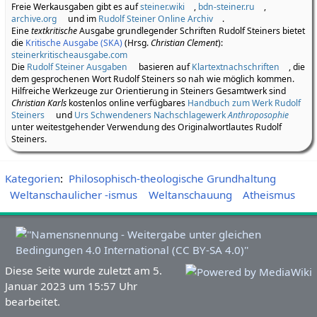
Freie Werkausgaben gibt es auf
steiner.wiki
,
bdn-steiner.ru
,
archive.org
und im
Rudolf Steiner Online Archiv
.
Eine
textkritische
Ausgabe grundlegender Schriften Rudolf Steiners bietet
die
Kritische Ausgabe (SKA)
(Hrsg.
Christian Clement
):
steinerkritischeausgabe.com
Die
Rudolf Steiner Ausgaben
basieren auf
Klartextnachschriften
, die
dem gesprochenen Wort Rudolf Steiners so nah wie möglich kommen.
Hilfreiche Werkzeuge zur Orientierung in Steiners Gesamtwerk sind
Christian Karls
kostenlos online verfügbares
Handbuch zum Werk Rudolf
Steiners
und
Urs Schwendeners Nachschlagewerk
Anthroposophie
unter weitestgehender Verwendung des Originalwortlautes Rudolf
Steiners.
Kategorien
:
Philosophisch-theologische Grundhaltung
Weltanschaulicher -ismus
Weltanschauung
Atheismus
Diese Seite wurde zuletzt am 5.
Januar 2023 um 15:57 Uhr
bearbeitet.