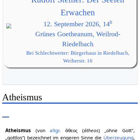
Erwachen
h
12. September 2026, 14
Grünes Goetheanum, Weilrod-
Riedelbach
Bei Schlechtwetter: Bürgerhaus in Riedelbach,
Weiherstr. 16
Atheismus
Atheismus
(von
altgr.
(
átheos
) „ohne Gott",
ἄθεος
„gottlos“) bezeichnet im engeren Sinne die
Überzeugung
,