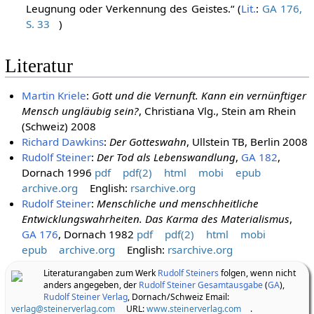
Leugnung oder Verkennung des Geistes.“ (
Lit.
:
GA 176,
S. 33
)
Literatur
Martin Kriele
:
Gott und die Vernunft. Kann ein vernünftiger
Mensch ungläubig sein?
, Christiana Vlg., Stein am Rhein
(Schweiz) 2008
Richard Dawkins
:
Der Gotteswahn
, Ullstein TB, Berlin 2008
Rudolf Steiner
:
Der Tod als Lebenswandlung
,
GA 182
,
Dornach 1996
pdf
pdf(2)
html
mobi
epub
archive.org
English:
rsarchive.org
Rudolf Steiner
:
Menschliche und menschheitliche
Entwicklungswahrheiten. Das Karma des Materialismus
,
GA 176
, Dornach 1982
pdf
pdf(2)
html
mobi
epub
archive.org
English:
rsarchive.org
Literaturangaben zum Werk
Rudolf Steiners
folgen, wenn nicht
anders angegeben, der
Rudolf Steiner Gesamtausgabe
(
GA
),
Rudolf Steiner Verlag
, Dornach/Schweiz Email:
verlag@steinerverlag.com
URL:
www.steinerverlag.com
.