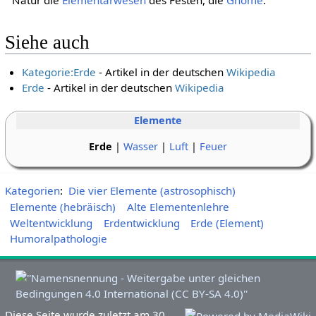
Natur die
Elementarwesen
des Festen, die
Gnome
.
Siehe auch
Kategorie:Erde
- Artikel in der deutschen
Wikipedia
Erde
- Artikel in der deutschen
Wikipedia
Elemente
Erde
|
Wasser
|
Luft
|
Feuer
Kategorien
:
Die vier Elemente (astrosophisch)
Elemente (hebräisch)
Alte Elementenlehre
Weltentwicklung
Erdentwicklung
Erde (Element)
Humoralpathologie
Diese Seite wurde zuletzt am 30.