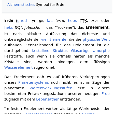
Alchemistisches
Symbol für Erde
Erde
(
griech.
ge
;
lat.
terra
;
hebr.
אֶרֶץ
,
äräz
oder
γη
hebr.
יָבֵשׁ
,
jabascha
= das "Trockene"), das
Erdelement
,
ist nach okkulter Auffassung das dichteste und
unbeweglichste der
vier Elemente
, die die
physische Welt
aufbauen. Kennzeichnend für das Erdelement ist die
durchgehend
kristalline
Struktur
.
Glasartige
amorphe
Feststoffe, auch wenn sie oftmals härter als manche
Kristalle sind, werden hingegen dem flüssigen
Wasserelement
zugeordnet.
Das Erdelement gab es auf früheren Verkörperungen
unsers
Planetensystems
noch nicht; es ist im Zuge der
planetaren
Weltentwicklungsstufen
erst in einem
bestimmten Entwicklungsstadium unserer heutigen
Erde
zugleich mit dem
Lebensäther
entstanden.
Im festen Erdelement wirken als tätige Werkmeister der