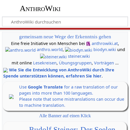
AnthroWiki
gemeinsam neue Wege der Erkenntnis gehen
Eine freie Initiative von Menschen bei
anthrowiki.at
,
anthro.world
,
biodyn.wiki
und
steiner.wiki
mit online
Lesekreisen
,
Übungsgruppen
,
Vorträgen
...
Wie Sie die Entwicklung von AnthroWiki durch Ihre
Spende unterstützen können, erfahren Sie hier
.
Use
Google Translate
for a raw translation of our
pages into more than 100 languages.
Please note that some mistranslations can occur due
to machine translation.
Alle Banner auf einen Klick
Rudolf Steiner: Der Seelen