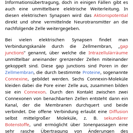
Informationsübertragung, doch in einigen Fällen gibt es
auch eine unmittelbare elektrische Weiterleitung. In
diesen elektrischen Synapsen wird das
Aktionspotential
direkt und ohne vermittelnde Neurotransmitter an die
nachfolgende Zelle weitergegeben.
Bei vielen elektrischen Synapsen findet man
Verbindungskanäle durch die Zellmembran, „
gap
junctions
“ genannt, über welche die
Intrazellulärräume
unmittelbar aneinander grenzender Zellen miteinander
gekoppelt sind. Diese gap junctions sind Poren in der
Zellmembran
, die durch bestimmte
Proteine
, sogenannte
Connexine
, gebildet werden. Sechs Connexin-Moleküle
kleiden dabei die Pore einer Zelle aus, zusammen bilden
sie ein
Connexon
. Durch den Kontakt zwischen zwei
Connexonen von benachbarten Zellen entsteht dann ein
Kanal, der die Membranen durchquert und beide
verbindet. Die offene Verbindung erlaubt eine
Diffusion
selbst mittelgroßer Moleküle, z. B.
sekundärer
Botenstoffe
, und ermöglicht über Ionenpassagen eine
sehr rasche Übertragung von Änderungen des