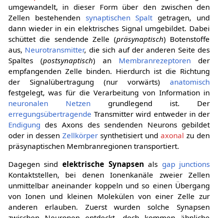
umgewandelt, in dieser Form über den zwischen den
Zellen bestehenden
synaptischen Spalt
getragen, und
dann wieder in ein elektrisches Signal umgebildet. Dabei
schüttet die sendende Zelle (
präsynaptisch
) Botenstoffe
aus,
Neurotransmitter
, die sich auf der anderen Seite des
Spaltes (
postsynaptisch
) an
Membranrezeptoren
der
empfangenden Zelle binden. Hierdurch ist die Richtung
der Signalübertragung (nur vorwärts)
anatomisch
festgelegt, was für die Verarbeitung von Information in
neuronalen Netzen
grundlegend ist. Der
erregungsübertragende
Transmitter wird entweder in der
Endigung
des Axons des sendenden Neurons gebildet
oder in dessen
Zellkörper
synthetisiert und
axonal
zu den
präsynaptischen Membranregionen transportiert.
Dagegen sind
elektrische Synapsen
als
gap junctions
Kontaktstellen, bei denen Ionenkanäle zweier Zellen
unmittelbar aneinander koppeln und so einen Übergang
von Ionen und kleinen Molekülen von einer Zelle zur
anderen erlauben. Zuerst wurden solche Synapsen
zwischen Neuronen entdeckt, doch kommen ähnliche