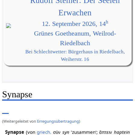
Rudolf Steiner: Der Seelen
Erwachen
h
12. September 2026, 14
Grünes Goetheanum, Weilrod-
Riedelbach
Bei Schlechtwetter: Bürgerhaus in Riedelbach,
Weiherstr. 16
Synapse
(Weitergeleitet von
Erregungsübertragung
)
Synapse
(von
griech.
syn
’zusammen‘;
haptein
σύν
ἅπτειν