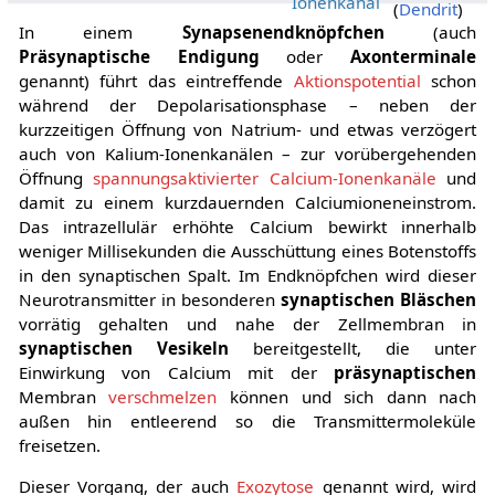
Ionenkanal
(
Dendrit
)
In einem
Synapsenendknöpfchen
(auch
Präsynaptische Endigung
oder
Axonterminale
genannt) führt das eintreffende
Aktionspotential
schon
während der Depolarisationsphase – neben der
kurzzeitigen Öffnung von Natrium- und etwas verzögert
auch von Kalium-Ionenkanälen – zur vorübergehenden
Öffnung
spannungsaktivierter
Calcium-Ionenkanäle
und
damit zu einem kurzdauernden Calciumioneneinstrom.
Das intrazellulär erhöhte Calcium bewirkt innerhalb
weniger Millisekunden die Ausschüttung eines Botenstoffs
in den synaptischen Spalt. Im Endknöpfchen wird dieser
Neurotransmitter in besonderen
synaptischen Bläschen
vorrätig gehalten und nahe der Zellmembran in
synaptischen Vesikeln
bereitgestellt, die unter
Einwirkung von Calcium mit der
präsynaptischen
Membran
verschmelzen
können und sich dann nach
außen hin entleerend so die Transmittermoleküle
freisetzen.
Dieser Vorgang, der auch
Exozytose
genannt wird, wird