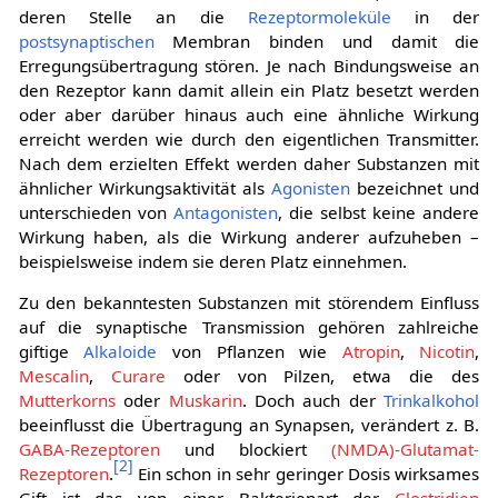
deren Stelle an die
Rezeptormoleküle
in der
postsynaptischen
Membran binden und damit die
Erregungsübertragung stören. Je nach Bindungsweise an
den Rezeptor kann damit allein ein Platz besetzt werden
oder aber darüber hinaus auch eine ähnliche Wirkung
erreicht werden wie durch den eigentlichen Transmitter.
Nach dem erzielten Effekt werden daher Substanzen mit
ähnlicher Wirkungsaktivität als
Agonisten
bezeichnet und
unterschieden von
Antagonisten
, die selbst keine andere
Wirkung haben, als die Wirkung anderer aufzuheben –
beispielsweise indem sie deren Platz einnehmen.
Zu den bekanntesten Substanzen mit störendem Einfluss
auf die synaptische Transmission gehören zahlreiche
giftige
Alkaloide
von Pflanzen wie
Atropin
,
Nicotin
,
Mescalin
,
Curare
oder von Pilzen, etwa die des
Mutterkorns
oder
Muskarin
. Doch auch der
Trinkalkohol
beeinflusst die Übertragung an Synapsen, verändert z. B.
GABA-Rezeptoren
und blockiert
(NMDA)-Glutamat-
[
2
]
Rezeptoren
.
Ein schon in sehr geringer Dosis wirksames