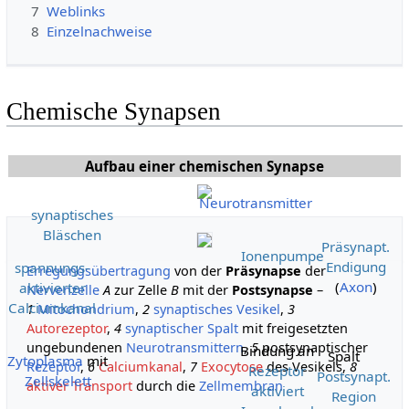
7
Weblinks
8
Einzelnachweise
Chemische Synapsen
Aufbau einer chemischen
Synapse
Neurotransmitter
synaptisches
Bläschen
Präsynapt.
Ionenpumpe
Endigung
spannungs-
Erregungsübertragung
von der
Präsynapse
der
(
Axon
)
aktivierter
Nervenzelle
A
zur Zelle
B
mit der
Postsynapse
–
Calciumkanal
1
Mitochondrium
,
2
synaptisches Vesikel
,
3
Autorezeptor
,
4
synaptischer Spalt
mit freigesetzten
ungebundenen
Neurotransmittern
,
5
postsynaptischer
Bindung an
Spalt
Zytoplasma
mit
Rezeptor
,
6
Calciumkanal
,
7
Exocytose
des Vesikels,
8
Rezeptor
Postsynapt.
Zellskelett
aktiver Transport
durch die
Zellmembran
aktiviert
Region