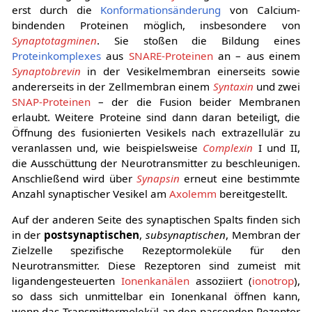
erst durch die
Konformationsänderung
von Calcium-
bindenden Proteinen möglich, insbesondere von
Synaptotagminen
. Sie stoßen die Bildung eines
Proteinkomplexes
aus
SNARE-Proteinen
an – aus einem
Synaptobrevin
in der Vesikelmembran einerseits sowie
andererseits in der Zellmembran einem
Syntaxin
und zwei
SNAP-Proteinen
– der die Fusion beider Membranen
erlaubt. Weitere Proteine sind dann daran beteiligt, die
Öffnung des fusionierten Vesikels nach extrazellulär zu
veranlassen und, wie beispielsweise
Complexin
I und II,
die Ausschüttung der Neurotransmitter zu beschleunigen.
Anschließend wird über
Synapsin
erneut eine bestimmte
Anzahl synaptischer Vesikel am
Axolemm
bereitgestellt.
Auf der anderen Seite des synaptischen Spalts finden sich
in der
postsynaptischen
,
subsynaptischen
, Membran der
Zielzelle spezifische Rezeptormoleküle für den
Neurotransmitter. Diese Rezeptoren sind zumeist mit
ligandengesteuerten
Ionenkanälen
assoziiert (
ionotrop
),
so dass sich unmittelbar ein Ionenkanal öffnen kann,
wenn das Transmittermolekül an den passenden Rezeptor