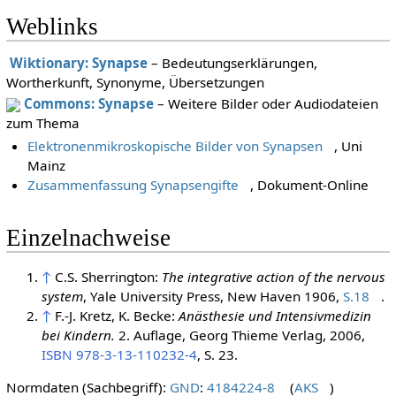
Weblinks
Wiktionary: Synapse
– Bedeutungserklärungen,
Wortherkunft, Synonyme, Übersetzungen
Commons: Synapse
– Weitere Bilder oder Audiodateien
zum Thema
Elektronenmikroskopische Bilder von Synapsen
, Uni
Mainz
Zusammenfassung Synapsengifte
, Dokument-Online
Einzelnachweise
↑
C.S. Sherrington:
The integrative action of the nervous
system
, Yale University Press, New Haven 1906,
S.18
.
↑
F.-J. Kretz, K. Becke:
Anästhesie und Intensivmedizin
bei Kindern.
2. Auflage, Georg Thieme Verlag, 2006,
ISBN 978-3-13-110232-4
, S. 23.
Normdaten (Sachbegriff):
GND
:
4184224-8
(
AKS
)