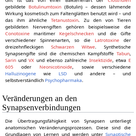
Gift ist das von einer Bakterienart der
Clostridien
gebildete
Botulinumtoxin
(Botulin) – dessen lähmende
Wirkung kosmetisch zum Faltenglätten benutzt wird – und
das ihm ähnliche
Tetanustoxin
. Zu den von Tieren
gebildeten Nervengiften gehören beispielsweise die
Conotoxine
maritimer
Kegelschnecken
und die Gifte
verschiedener Spinnenarten, so die
Latrotoxine
der
dreizehnfleckigen
Schwarzen Witwe
. Synthetische
Synapsengifte sind die chemischen Kampfstoffe
Tabun
,
Sarin
und
VX
und ebenso zahlreiche
Insektizide
, etwa
E
605
oder
Neonicotinoide
, sowie verschiedene
Halluzinogene
wie
LSD
und andere – und
selbstverständlich
Psychopharmaka
.
Veränderungen an den
Synapsenverbindungen
Die Übertragungsfähigkeit von Synapsen unterliegt
anatomischen Veränderungsprozessen. Diese sind die
Grundlagen von Lernen und werden unter
Synaptische