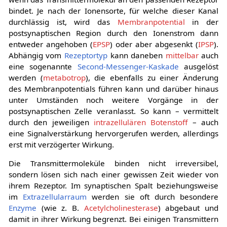
bindet. Je nach der Ionensorte, für welche dieser Kanal
durchlässig ist, wird das
Membranpotential
in der
postsynaptischen Region durch den Ionenstrom dann
entweder angehoben (
EPSP
) oder aber abgesenkt (
IPSP
).
Abhängig vom
Rezeptortyp
kann daneben
mittelbar
auch
eine sogenannte
Second-Messenger-Kaskade
ausgelöst
werden (
metabotrop
), die ebenfalls zu einer Änderung
des Membranpotentials führen kann und darüber hinaus
unter Umständen noch weitere Vorgänge in der
postsynaptischen Zelle veranlasst. So kann – vermittelt
durch den jeweiligen
intrazellulären Botenstoff
– auch
eine Signalverstärkung hervorgerufen werden, allerdings
erst mit verzögerter Wirkung.
Die Transmittermoleküle binden nicht irreversibel,
sondern lösen sich nach einer gewissen Zeit wieder von
ihrem Rezeptor. Im synaptischen Spalt beziehungsweise
im
Extrazellularraum
werden sie oft durch besondere
Enzyme
(wie z. B.
Acetylcholinesterase
) abgebaut und
damit in ihrer Wirkung begrenzt. Bei einigen Transmittern