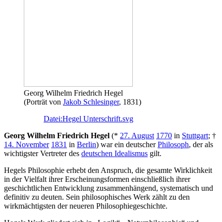
Georg Wilhelm Friedrich Hegel
(Porträt von
Jakob Schlesinger
, 1831)
Datei:Hegel Unterschrift.svg
Georg Wilhelm Friedrich Hegel
(*
27. August
1770
in
Stuttgart
; †
14. November
1831
in
Berlin
) war ein deutscher
Philosoph
, der als
wichtigster Vertreter des
deutschen Idealismus
gilt.
Hegels Philosophie erhebt den Anspruch, die gesamte Wirklichkeit
in der Vielfalt ihrer Erscheinungsformen einschließlich ihrer
geschichtlichen Entwicklung zusammenhängend, systematisch und
definitiv zu deuten. Sein philosophisches Werk zählt zu den
wirkmächtigsten der neueren Philosophiegeschichte.