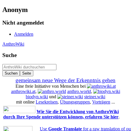
Anonym
Nicht angemeldet
Anmelden
AnthroWiki
Suche
gemeinsam neue Wege der Erkenntnis gehen
Eine freie Initiative von Menschen bei
anthrowiki.at
,
anthro.world
,
biodyn.wiki
und
steiner.wiki
mit online
Lesekreisen
,
Übungsgruppen
,
Vorträgen
...
Wie Sie die Entwicklung von AnthroWiki
durch Ihre Spende unterstützen können, erfahren Sie hier
.
Use
Google Translate
for a raw translation of o