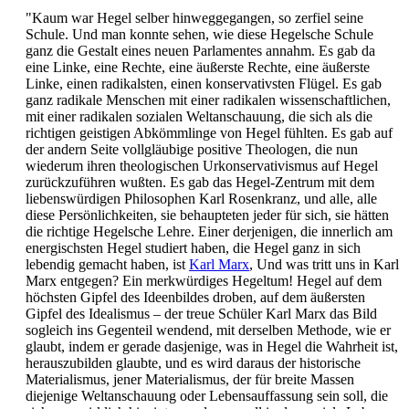
"Kaum war Hegel selber hinweggegangen, so zerfiel seine
Schule. Und man konnte sehen, wie diese Hegelsche Schule
ganz die Gestalt eines neuen Parlamentes annahm. Es gab da
eine Linke, eine Rechte, eine äußerste Rechte, eine äußerste
Linke, einen radikalsten, einen konservativsten Flügel. Es gab
ganz radikale Menschen mit einer radikalen wissenschaftlichen,
mit einer radikalen sozialen Weltanschauung, die sich als die
richtigen geistigen Abkömmlinge von Hegel fühlten. Es gab auf
der andern Seite vollgläubige positive Theologen, die nun
wiederum ihren theologischen Urkonservativismus auf Hegel
zurückzuführen wußten. Es gab das Hegel-Zentrum mit dem
liebenswürdigen Philosophen Karl Rosenkranz, und alle, alle
diese Persönlichkeiten, sie behaupteten jeder für sich, sie hätten
die richtige Hegelsche Lehre. Einer derjenigen, die innerlich am
energischsten Hegel studiert haben, die Hegel ganz in sich
lebendig gemacht haben, ist
Karl Marx
, Und was tritt uns in Karl
Marx entgegen? Ein merkwürdiges Hegeltum! Hegel auf dem
höchsten Gipfel des Ideenbildes droben, auf dem äußersten
Gipfel des Idealismus – der treue Schüler Karl Marx das Bild
sogleich ins Gegenteil wendend, mit derselben Methode, wie er
glaubt, indem er gerade dasjenige, was in Hegel die Wahrheit ist,
herauszubilden glaubte, und es wird daraus der historische
Materialismus, jener Materialismus, der für breite Massen
diejenige Weltanschauung oder Lebensauffassung sein soll, die