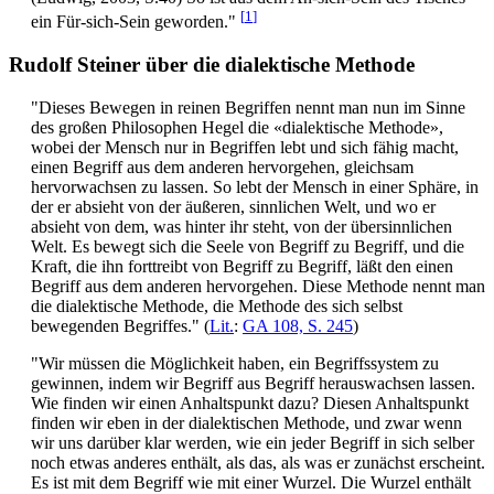
[
1
]
ein Für-sich-Sein geworden."
Rudolf Steiner über die dialektische Methode
"Dieses Bewegen in reinen Begriffen nennt man nun im Sinne
des großen Philosophen Hegel die «dialektische Methode»,
wobei der Mensch nur in Begriffen lebt und sich fähig macht,
einen Begriff aus dem anderen hervorgehen, gleichsam
hervorwachsen zu lassen. So lebt der Mensch in einer Sphäre, in
der er absieht von der äußeren, sinnlichen Welt, und wo er
absieht von dem, was hinter ihr steht, von der übersinnlichen
Welt. Es bewegt sich die Seele von Begriff zu Begriff, und die
Kraft, die ihn forttreibt von Begriff zu Begriff, läßt den einen
Begriff aus dem anderen hervorgehen. Diese Methode nennt man
die dialektische Methode, die Methode des sich selbst
bewegenden Begriffes." (
Lit.
:
GA 108, S. 245
)
"Wir müssen die Möglichkeit haben, ein Begriffssystem zu
gewinnen, indem wir Begriff aus Begriff herauswachsen lassen.
Wie finden wir einen Anhaltspunkt dazu? Diesen Anhaltspunkt
finden wir eben in der dialektischen Methode, und zwar wenn
wir uns darüber klar werden, wie ein jeder Begriff in sich selber
noch etwas anderes enthält, als das, als was er zunächst erscheint.
Es ist mit dem Begriff wie mit einer Wurzel. Die Wurzel enthält