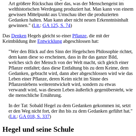
Art größere Rückschau über das, was der Menschengeist im
welthistorischen Werdegang produziert hat. Man kann von einem
gewissen Mittelpunkt aus Umschau über die produzierten
Gedanken halten. Man kann aber nicht neuen Erkenntnisinhalt
gewinnen." (
Lit.
:
GA 125, S. 74
)
Das
Denken
Hegels gleicht so einer
Pflanze
, die mit der
Keimbildung ihre
Entwicklung
abgeschlossen hat:
"Wer den Blick auf den Sinn der Hegelschen Philosophie richtet,
dem kann diese so erscheinen, dass in ihr das ganze Bild,
welches sich der Mensch von der Welt macht, sich gleich einer
Pflanze entfaltet; dass diese Entfaltung bis zu dem Keime, dem
Gedanken, gebracht wird, dann aber abgeschlossen wird wie das
Leben einer Pflanze, deren Keim nicht im Sinne des
Pflanzenlebens weiterentwickelt wird, sondern zu etwas
verwandt wird, was diesem Leben äußerlich gegenübersteht, wie
die menschliche Ernährung.
In der Tat: Sobald Hegel zu dem Gedanken gekommen ist, setzt
er den Weg nicht fort, der ihn bis zu dem Gedanken geführt hat."
(
Lit.
:
GA 018, S. 337
)
Hegel und seine Schule