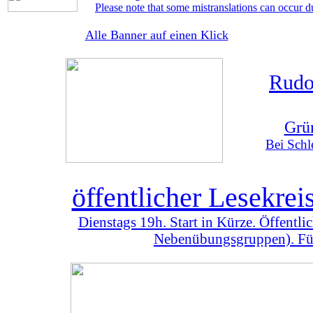
Please note that some mistranslations can occur d
Alle Banner auf einen Klick
Rudo
Grü
Bei Schl
öffentlicher Lesekre
Dienstags 19h. Start in Kürze. Öffentl
Nebenübungsgruppen). Für 