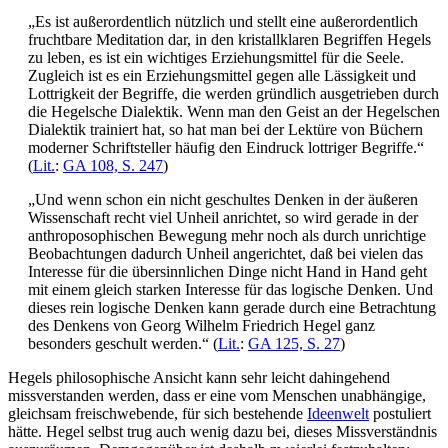
„Es ist außerordentlich nützlich und stellt eine außerordentlich
fruchtbare Meditation dar, in den kristallklaren Begriffen Hegels
zu leben, es ist ein wichtiges Erziehungsmittel für die Seele.
Zugleich ist es ein Erziehungsmittel gegen alle Lässigkeit und
Lottrigkeit der Begriffe, die werden gründlich ausgetrieben durch
die Hegelsche Dialektik. Wenn man den Geist an der Hegelschen
Dialektik trainiert hat, so hat man bei der Lektüre von Büchern
moderner Schriftsteller häufig den Eindruck lottriger Begriffe.“
(
Lit.
:
GA 108, S. 247
)
„Und wenn schon ein nicht geschultes Denken in der äußeren
Wissenschaft recht viel Unheil anrichtet, so wird gerade in der
anthroposophischen Bewegung mehr noch als durch unrichtige
Beobachtungen dadurch Unheil angerichtet, daß bei vielen das
Interesse für die übersinnlichen Dinge nicht Hand in Hand geht
mit einem gleich starken Interesse für das logische Denken. Und
dieses rein logische Denken kann gerade durch eine Betrachtung
des Denkens von Georg Wilhelm Friedrich Hegel ganz
besonders geschult werden.“ (
Lit.
:
GA 125, S. 27
)
Hegels philosophische Ansicht kann sehr leicht dahingehend
missverstanden werden, dass er eine vom Menschen unabhängige,
gleichsam freischwebende, für sich bestehende
Ideenwelt
postuliert
hätte. Hegel selbst trug auch wenig dazu bei, dieses Missverständnis