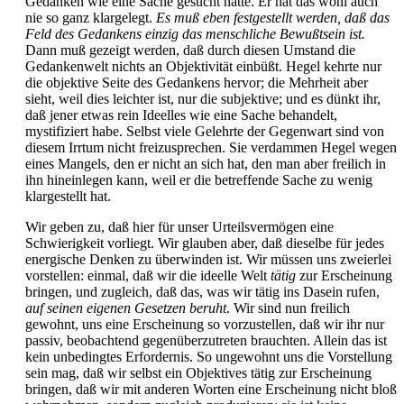
Gedanken wie eine Sache gesucht hätte. Er hat das wohl auch
nie so ganz klargelegt.
Es muß eben festgestellt werden, daß das
Feld des Gedankens einzig das menschliche Bewußtsein ist.
Dann muß gezeigt werden, daß durch diesen Umstand die
Gedankenwelt nichts an Objektivität einbüßt. Hegel kehrte nur
die objektive Seite des Gedankens hervor; die Mehrheit aber
sieht, weil dies leichter ist, nur die subjektive; und es dünkt ihr,
daß jener etwas rein Ideelles wie eine Sache behandelt,
mystifiziert habe. Selbst viele Gelehrte der Gegenwart sind von
diesem Irrtum nicht freizusprechen. Sie verdammen Hegel wegen
eines Mangels, den er nicht an sich hat, den man aber freilich in
ihn hineinlegen kann, weil er die betreffende Sache zu wenig
klargestellt hat.
Wir geben zu, daß hier für unser Urteilsvermögen eine
Schwierigkeit vorliegt. Wir glauben aber, daß dieselbe für jedes
energische Denken zu überwinden ist. Wir müssen uns zweierlei
vorstellen: einmal, daß wir die ideelle Welt
tätig
zur Erscheinung
bringen, und zugleich, daß das, was wir tätig ins Dasein rufen,
auf seinen eigenen Gesetzen beruht
. Wir sind nun freilich
gewohnt, uns eine Erscheinung so vorzustellen, daß wir ihr nur
passiv, beobachtend gegenüberzutreten brauchten. Allein das ist
kein unbedingtes Erfordernis. So ungewohnt uns die Vorstellung
sein mag, daß wir selbst ein Objektives tätig zur Erscheinung
bringen, daß wir mit anderen Worten eine Erscheinung nicht bloß