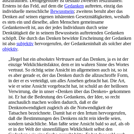
auszuräumen. Demgegenüber ist deshalb zweierlei festzuhalten:
Erstens ist das Feld, auf dem die
Gedanken
auftreten, einzig das
individuelle menschliche
Bewusstsein
; zweitens beruht aber das
Denken auf seinen eigenen inhärenten Gesetzmäßigkeiten, weshalb
es stets ein und dieselbe, allen Menschen gemeinsame
Gedankenwelt ist, aus der jedes Individuum durch seine
Denktätigkeit die in seinem Bewusstsein auftretenden Gedanken
schöpft. Die durch das Denken bewirkte Erscheinung der Gedanken
ist also
subjektiv
hervorgerufen, der Gedankeninhalt als solcher aber
objektiv
.
„Hegel hat ein
absolutes Vertrauen
auf das Denken, ja es ist der
einzige Wirklichkeitsfaktor, dem er im wahren Sinne des Wortes
vertraut. So richtig seine Ansicht im allgemeinen auch ist, so ist
es aber gerade er, der das Denken durch die allzuschroffe Form,
in der er es verteidigt, um alles Ansehen gebracht hat. Die Art,
wie er seine Ansicht vorgebracht hat, ist schuld an der heillosen
Verwirrung, die in unser «Denken über das Denken» gekommen
ist. Er hat die Bedeutung des Gedankens, der Idee, so recht
anschaulich machen wollen dadurch, daß er die
Denknotwendigkeit zugleich als die Notwendigkeit der
Tatsachen bezeichnete. Damit hat er den Irrtum hervorgerufen,
daß die Bestimmungen des Denkens nicht rein ideelle seien,
sondern tatsächliche. Man faßte seine Ansicht bald so auf, als ob
er in der Welt der sinnenfälligen Wirklichkeit selbst den