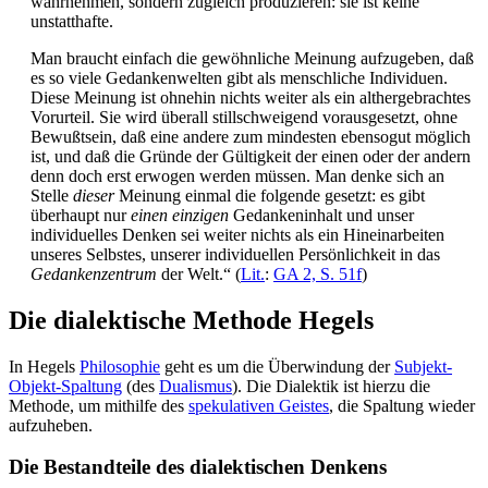
wahrnehmen, sondern zugleich produzieren: sie ist keine
unstatthafte.
Man braucht einfach die gewöhnliche Meinung aufzugeben, daß
es so viele Gedankenwelten gibt als menschliche Individuen.
Diese Meinung ist ohnehin nichts weiter als ein althergebrachtes
Vorurteil. Sie wird überall stillschweigend vorausgesetzt, ohne
Bewußtsein, daß eine andere zum mindesten ebensogut möglich
ist, und daß die Gründe der Gültigkeit der einen oder der andern
denn doch erst erwogen werden müssen. Man denke sich an
Stelle
dieser
Meinung einmal die folgende gesetzt: es gibt
überhaupt nur
einen einzigen
Gedankeninhalt und unser
individuelles Denken sei weiter nichts als ein Hineinarbeiten
unseres Selbstes, unserer individuellen Persönlichkeit in das
Gedankenzentrum
der Welt.“ (
Lit.
:
GA 2, S. 51f
)
Die dialektische Methode Hegels
In Hegels
Philosophie
geht es um die Überwindung der
Subjekt-
Objekt-Spaltung
(des
Dualismus
). Die Dialektik ist hierzu die
Methode, um mithilfe des
spekulativen Geistes
, die Spaltung wieder
aufzuheben.
Die Bestandteile des dialektischen Denkens