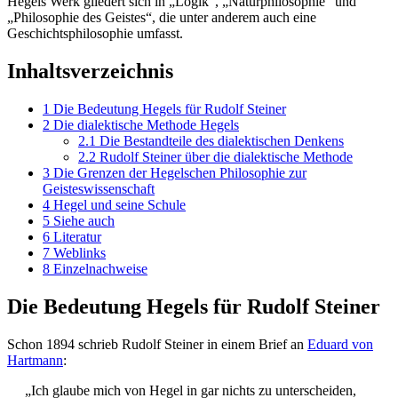
Hegels Werk gliedert sich in „Logik“, „Naturphilosophie“ und
„Philosophie des Geistes“, die unter anderem auch eine
Geschichtsphilosophie umfasst.
Inhaltsverzeichnis
1
Die Bedeutung Hegels für Rudolf Steiner
2
Die dialektische Methode Hegels
2.1
Die Bestandteile des dialektischen Denkens
2.2
Rudolf Steiner über die dialektische Methode
3
Die Grenzen der Hegelschen Philosophie zur
Geisteswissenschaft
4
Hegel und seine Schule
5
Siehe auch
6
Literatur
7
Weblinks
8
Einzelnachweise
Die Bedeutung Hegels für Rudolf Steiner
Schon 1894 schrieb Rudolf Steiner in einem Brief an
Eduard von
Hartmann
:
„Ich glaube mich von Hegel in gar nichts zu unterscheiden,