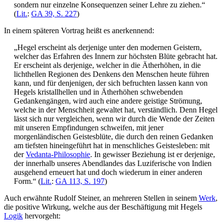
sondern nur einzelne Konsequenzen seiner Lehre zu ziehen.“
(
Lit.
:
GA 39, S. 227
)
In einem späteren Vortrag heißt es anerkennend:
„Hegel erscheint als derjenige unter den modernen Geistern,
welcher das Erfahren des Innern zur höchsten Blüte gebracht hat.
Er erscheint als derjenige, welcher in die Ätherhöhen, in die
lichthellen Regionen des Denkens den Menschen heute führen
kann, und für denjenigen, der sich befruchten lassen kann von
Hegels kristallhellen und in Ätherhöhen schwebenden
Gedankengängen, wird auch eine andere geistige Strömung,
welche in der Menschheit gewaltet hat, verständlich. Denn Hegel
lässt sich nur vergleichen, wenn wir durch die Wende der Zeiten
mit unseren Empfindungen schweifen, mit jener
morgenländischen Geistesblüte, die durch den reinen Gedanken
am tiefsten hineingeführt hat in menschliches Geistesleben: mit
der
Vedanta-Philosophie
. In gewisser Beziehung ist er derjenige,
der innerhalb unseres Abendlandes das Luziferische von Indien
ausgehend erneuert hat und doch wiederum in einer anderen
Form.“ (
Lit.
:
GA 113, S. 197
)
Auch erwähnte Rudolf Steiner, an mehreren Stellen in seinem
Werk
,
die positive Wirkung, welche aus der Beschäftigung mit Hegels
Logik
hervorgeht: