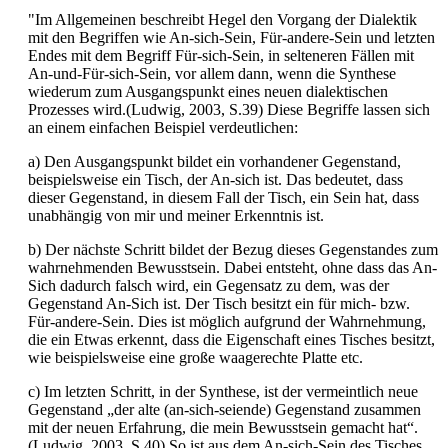
"Im Allgemeinen beschreibt Hegel den Vorgang der Dialektik
mit den Begriffen wie An-sich-Sein, Für-andere-Sein und letzten
Endes mit dem Begriff Für-sich-Sein, in selteneren Fällen mit
An-und-Für-sich-Sein, vor allem dann, wenn die Synthese
wiederum zum Ausgangspunkt eines neuen dialektischen
Prozesses wird.(Ludwig, 2003, S.39) Diese Begriffe lassen sich
an einem einfachen Beispiel verdeutlichen:
a) Den Ausgangspunkt bildet ein vorhandener Gegenstand,
beispielsweise ein Tisch, der An-sich ist. Das bedeutet, dass
dieser Gegenstand, in diesem Fall der Tisch, ein Sein hat, dass
unabhängig von mir und meiner Erkenntnis ist.
b) Der nächste Schritt bildet der Bezug dieses Gegenstandes zum
wahrnehmenden Bewusstsein. Dabei entsteht, ohne dass das An-
Sich dadurch falsch wird, ein Gegensatz zu dem, was der
Gegenstand An-Sich ist. Der Tisch besitzt ein für mich- bzw.
Für-andere-Sein. Dies ist möglich aufgrund der Wahrnehmung,
die ein Etwas erkennt, dass die Eigenschaft eines Tisches besitzt,
wie beispielsweise eine große waagerechte Platte etc.
c) Im letzten Schritt, in der Synthese, ist der vermeintlich neue
Gegenstand „der alte (an-sich-seiende) Gegenstand zusammen
mit der neuen Erfahrung, die mein Bewusstsein gemacht hat“.
(Ludwig, 2003, S.40) So ist aus dem An-sich-Sein des Tisches