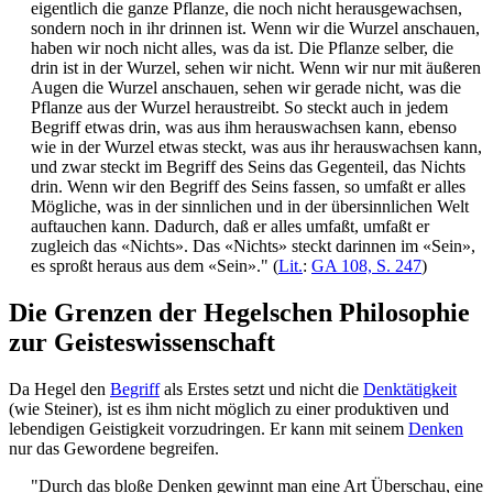
eigentlich die ganze Pflanze, die noch nicht herausgewachsen,
sondern noch in ihr drinnen ist. Wenn wir die Wurzel anschauen,
haben wir noch nicht alles, was da ist. Die Pflanze selber, die
drin ist in der Wurzel, sehen wir nicht. Wenn wir nur mit äußeren
Augen die Wurzel anschauen, sehen wir gerade nicht, was die
Pflanze aus der Wurzel heraustreibt. So steckt auch in jedem
Begriff etwas drin, was aus ihm herauswachsen kann, ebenso
wie in der Wurzel etwas steckt, was aus ihr herauswachsen kann,
und zwar steckt im Begriff des Seins das Gegenteil, das Nichts
drin. Wenn wir den Begriff des Seins fassen, so umfaßt er alles
Mögliche, was in der sinnlichen und in der übersinnlichen Welt
auftauchen kann. Dadurch, daß er alles umfaßt, umfaßt er
zugleich das «Nichts». Das «Nichts» steckt darinnen im «Sein»,
es sproßt heraus aus dem «Sein»." (
Lit.
:
GA 108, S. 247
)
Die Grenzen der Hegelschen Philosophie
zur Geisteswissenschaft
Da Hegel den
Begriff
als Erstes setzt und nicht die
Denktätigkeit
(wie Steiner), ist es ihm nicht möglich zu einer produktiven und
lebendigen Geistigkeit vorzudringen. Er kann mit seinem
Denken
nur das Gewordene begreifen.
"Durch das bloße Denken gewinnt man eine Art Überschau, eine