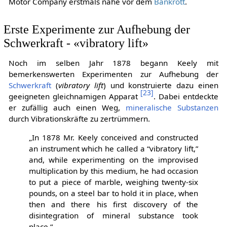
Motor Company erstmals nahe vor dem
Bankrott
.
Erste Experimente zur Aufhebung der
Schwerkraft - «vibratory lift»
Noch im selben Jahr 1878 begann Keely mit
bemerkenswerten Experimenten zur Aufhebung der
Schwerkraft
(
vibratory lift
) und konstruierte dazu einen
[
23
]
geeigneten gleichnamigen Apparat
. Dabei entdeckte
er zufällig auch einen Weg,
mineralische Substanzen
durch Vibrationskräfte zu zertrümmern.
„In 1878 Mr. Keely conceived and constructed
an instrument which he called a “vibratory lift,”
and, while experimenting on the improvised
multiplication by this medium, he had occasion
to put a piece of marble, weighing twenty-six
pounds, on a steel bar to hold it in place, when
then and there his first discovery of the
disintegration of mineral substance took
place.“