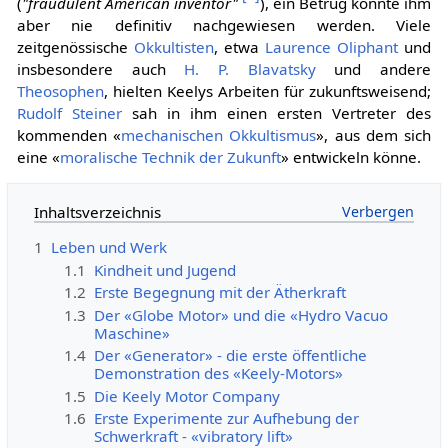
(
"fraudulent American inventor"
), ein Betrug konnte ihm
aber nie definitiv nachgewiesen werden. Viele
zeitgenössische
Okkultisten
, etwa
Laurence Oliphant
und
insbesondere auch
H. P. Blavatsky
und andere
Theosophen
, hielten Keelys Arbeiten für zukunftsweisend;
Rudolf Steiner
sah in ihm einen ersten Vertreter des
kommenden «
mechanischen Okkultismus
», aus dem sich
eine «
moralische Technik der Zukunft
» entwickeln könne.
Inhaltsverzeichnis
1
Leben und Werk
1.1
Kindheit und Jugend
1.2
Erste Begegnung mit der Ätherkraft
1.3
Der «Globe Motor» und die «Hydro Vacuo
Maschine»
1.4
Der «Generator» - die erste öffentliche
Demonstration des «Keely-Motors»
1.5
Die Keely Motor Company
1.6
Erste Experimente zur Aufhebung der
Schwerkraft - «vibratory lift»