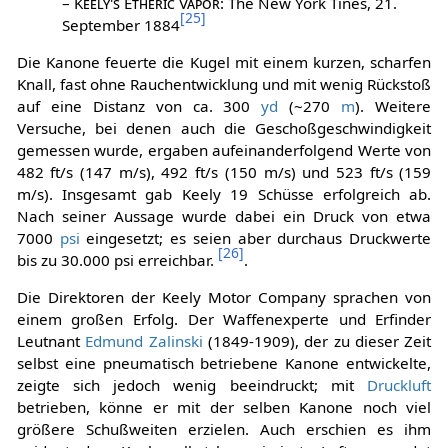
–
Keely's Etheric Vapor
: The New York Tines, 21.
[
25
]
September 1884
Die Kanone feuerte die Kugel mit einem kurzen, scharfen
Knall, fast ohne Rauchentwicklung und mit wenig Rückstoß
auf eine Distanz von ca. 300
yd
(~270
m
). Weitere
Versuche, bei denen auch die Geschoßgeschwindigkeit
gemessen wurde, ergaben aufeinanderfolgend Werte von
482 ft/s (147 m/s), 492 ft/s (150 m/s) und 523 ft/s (159
m/s). Insgesamt gab Keely 19 Schüsse erfolgreich ab.
Nach seiner Aussage wurde dabei ein Druck von etwa
7000
psi
eingesetzt; es seien aber durchaus Druckwerte
[
26
]
bis zu 30.000 psi erreichbar.
.
Die Direktoren der Keely Motor Company sprachen von
einem großen Erfolg. Der Waffenexperte und Erfinder
Leutnant
Edmund Zalinski
(1849-1909), der zu dieser Zeit
selbst eine pneumatisch betriebene Kanone entwickelte,
zeigte sich jedoch wenig beeindruckt; mit
Druckluft
betrieben, könne er mit der selben Kanone noch viel
größere Schußweiten erzielen. Auch erschien es ihm