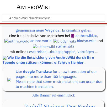
AnthroWiki
gemeinsam neue Wege der Erkenntnis gehen
Eine freie Initiative von Menschen bei
anthrowiki.at
,
anthro.world
,
biodyn.wiki
und
steiner.wiki
mit online
Lesekreisen
,
Übungsgruppen
,
Vorträgen
...
Wie Sie die Entwicklung von AnthroWiki durch Ihre
Spende unterstützen können, erfahren Sie hier
.
Use
Google Translate
for a raw translation of our
pages into more than 100 languages.
Please note that some mistranslations can occur due
to machine translation.
Alle Banner auf einen Klick
Rudolf Steiner: Der Seelen