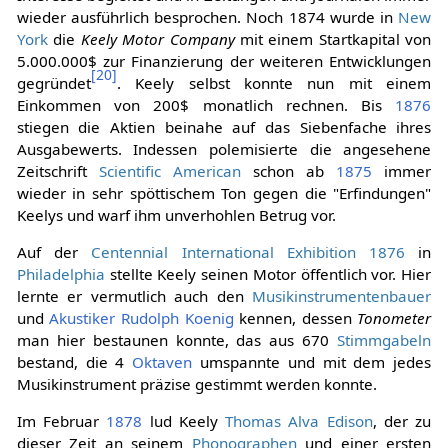
wieder ausführlich besprochen. Noch 1874 wurde in
New
York
die
Keely Motor Company
mit einem Startkapital von
5.000.000$ zur Finanzierung der weiteren Entwicklungen
[
20
]
gegründet
. Keely selbst konnte nun mit einem
Einkommen von 200$ monatlich rechnen. Bis
1876
stiegen die Aktien beinahe auf das Siebenfache ihres
Ausgabewerts. Indessen polemisierte die angesehene
Zeitschrift
Scientific American
schon ab
1875
immer
wieder in sehr spöttischem Ton gegen die "Erfindungen"
Keelys und warf ihm unverhohlen Betrug vor.
Auf der
Centennial International Exhibition 1876
in
Philadelphia
stellte Keely seinen Motor öffentlich vor. Hier
lernte er vermutlich auch den
Musikinstrumentenbauer
und
Akustiker
Rudolph Koenig
kennen, dessen
Tonometer
man hier bestaunen konnte, das aus 670
Stimmgabeln
bestand, die 4
Oktaven
umspannte und mit dem jedes
Musikinstrument präzise gestimmt werden konnte.
Im Februar
1878
lud Keely
Thomas Alva Edison
, der zu
dieser Zeit an seinem
Phonographen
und einer ersten