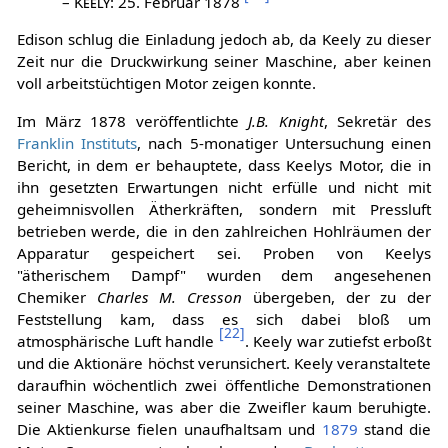
–
Keely
: 25. Februar 1878
Edison schlug die Einladung jedoch ab, da Keely zu dieser
Zeit nur die Druckwirkung seiner Maschine, aber keinen
voll arbeitstüchtigen Motor zeigen konnte.
Im März 1878 veröffentlichte
J.B. Knight
, Sekretär des
Franklin Instituts
, nach 5-monatiger Untersuchung einen
Bericht, in dem er behauptete, dass Keelys Motor, die in
ihn gesetzten Erwartungen nicht erfülle und nicht mit
geheimnisvollen Ätherkräften, sondern mit Pressluft
betrieben werde, die in den zahlreichen Hohlräumen der
Apparatur gespeichert sei. Proben von Keelys
"ätherischem Dampf" wurden dem angesehenen
Chemiker
Charles M. Cresson
übergeben, der zu der
Feststellung kam, dass es sich dabei bloß um
[
22
]
atmosphärische Luft handle
. Keely war zutiefst erboßt
und die Aktionäre höchst verunsichert. Keely veranstaltete
daraufhin wöchentlich zwei öffentliche Demonstrationen
seiner Maschine, was aber die Zweifler kaum beruhigte.
Die Aktienkurse fielen unaufhaltsam und
1879
stand die