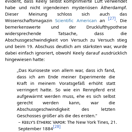
evident, dass Keely selbst komprimierte Luft verwendet
habe und nicht irgendeinen mysteriösen Ätherdampf.
Dieser Meinung schloss sich auch das
[
27
]
Wissenschaftsmagazin
Scientific American
an
. Die
bemerkenswerte und der Drucklufthypothese
widersprechende Tatsache, dass die
Abschussgeschwindigkeit von Versuch zu Versuch stieg
und beim 19. Abschuss deutlich am stärksten war, wurde
dabei einfach ignoriert, obwohl Keely darauf ausdrücklich
hingewiesen hatte:
„Das Kurioseste von allem war, dass ich fand,
dass ich am Ende meiner Experimente die
Kraft in meinem Voratsgefäß erhöht statt
verringert hatte. So wie ein Rennpferd erst
aufgewärmt werden muss, ehe es sich selbst
gerecht werden kann, war die
Abschussgeschwindigkeit des letzten
Geschosses größer als die des ersten.“
–
Keely's Etheric Vapor
: The New York Tines, 21.
[
28
]
September 1884