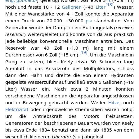
eng.
gunmetal
) gefertigt wurden, war etwa 3
ft
(~0.91 m)
[
18
]
hoch und fasste 10 - 12
Gallonen
(~40
Liter
) Wasser.
Mit einer Wandstärke von 4 - Zoll konnte die Apparatur
einem Druck von 20.000 - 30.000
psi
standhalten. Vom
Generator wurde der Dampf in ein Auffanggefäß (
receiver
,
reservoir
) weitergeleitet und konnte von da aus praktisch
jede beliebige konventionelle Maschinen antreiben. Das
Reservoir war 40 Zoll (~1,0 m) lang mit einem
[
19
]
Durchmesser von 6 Zoll (~15 cm)
. Um die Maschine in
Gang zu setzen, blies Keely etwa 30 Sekunden lang
Atemluft in das Ansatzrohr des Multiplikators, schloss
dann den Hahn und drehte die von einem Hydranten
gespeiste Wasserzufuhr auf und ließ etwa 5 Gallonen (~19
Liter) Wasser ein. Nach etwa 2 Minuten konnten
verschiedene Maschinen an die Apparatur angeschlossen
und in Bewegung gebracht werden. Weder
Hitze
, noch
Elektrizität
oder irgendwelche Chemikalien waren nötig,
um die Antriebskraft des Motors freizusetzen.
Generatoren der beschriebenen Bauart wurden von Keely
bis etwa Ende 1884 benutzt und dann ab 1885 von dem
wesentlich kleineren
Liberator
(s.u.) abgelöst.