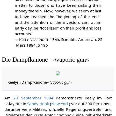
matter to those who have been sinking their
money therein. Now, however, we seem at last
to have reached the "beginning of the end,"
and the attention of the investors can, at an
early day, be "focalized" on their profit and loss
accounts.“
–
Keely Nearing the End
: Scientific American, 25.
März 1884, S 196
Die Dampfkanone - «vaporic gun»
Keelys «Dampfkanone» (
vaporic gun
)
Am
20. September
1884
demonstrierte Keely im Fort
Lafayette in
Sandy Hook
(
New York
) vor gut 300 Personen,
darunter viele Militärs, offizielle Regierungsvertreter und
Direktoren der
Keely Motor Company
, eine mit Ätherkraft