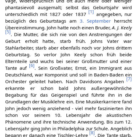
vage, widersprüchlich und oft auch mehr oder weniger
phantasievoll ausgemalt; selbst das Geburtsjahr wird
[
1
]
unterschiedlich mit 1827 oder 1837
angegeben, nur
bezüglich des Geburtstags am
3. September
herrscht
Übereinstimmung. John hatte noch einen Bruder,
A. J. Keely
[
5
]
. Die Mutter, die sich nie von den Anstrengungen der
Geburt erholt hatte, starb früh. Johns Vater war
Stahlarbeiter, starb aber ebenfalls noch vor Johns drittem
Geburtstag. So verlor John Keely schon früh beide
Elternteile und wuchs bei seiner Großmutter und einer
[
6
]
Tante auf
. Sein Großvater, Ernst, ein Immigrant aus
Deutschland, war Komponist und soll in Baden-Baden ein
[
7
]
Orchester geleitet haben. Nach Davidsons Angaben
erkannte er schon bald Johns außergewöhnliche
Begabung für das Geigenspiel und führte ihn in die
Grundlagen der Musiklehre ein. Eine Musikerkarriere fand
John jedoch wenig anziehend - viel mehr faszinierten ihn
schon vor seinem 10. Lebensjahr die akustischen
Phänomene und ihre technische Anwendung. Bis zum 12.
Lebensjahr ging John in Philadelphia zur Schule. Angeblich
[
8
]
begann er danach eine Tischler-Lehre
. Die Tante starb,