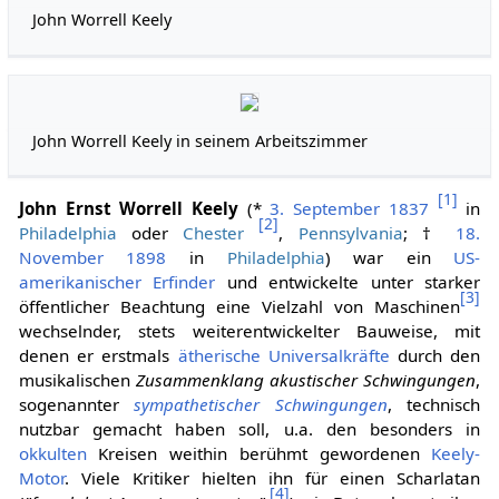
John Worrell Keely
John Worrell Keely in seinem Arbeitszimmer
[
1
]
John Ernst Worrell Keely
(*
3. September
1837
in
[
2
]
Philadelphia
oder
Chester
,
Pennsylvania
; †
18.
November
1898
in
Philadelphia
) war ein
US-
amerikanischer
Erfinder
und entwickelte unter starker
[
3
]
öffentlicher Beachtung eine Vielzahl von Maschinen
wechselnder, stets weiterentwickelter Bauweise, mit
denen er erstmals
ätherische
Universalkräfte
durch den
musikalischen
Zusammenklang akustischer Schwingungen
,
sogenannter
sympathetischer Schwingungen
, technisch
nutzbar gemacht haben soll, u.a. den besonders in
okkulten
Kreisen weithin berühmt gewordenen
Keely-
Motor
. Viele Kritiker hielten ihn für einen Scharlatan
[
4
]