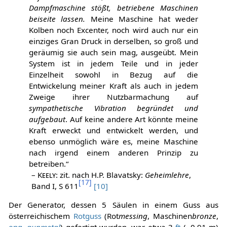
Dampfmaschine stößt, betriebene Maschinen
beiseite lassen.
Meine Maschine hat weder
Kolben noch Excenter, noch wird auch nur ein
einziges Gran Druck in derselben, so groß und
geräumig sie auch sein mag, ausgeübt. Mein
System ist in jedem Teile und in jeder
Einzelheit sowohl in Bezug auf die
Entwickelung meiner Kraft als auch in jedem
Zweige ihrer Nutzbarmachung auf
sympathetische Vibration begründet und
aufgebaut
. Auf keine andere Art könnte meine
Kraft erweckt und entwickelt werden, und
ebenso unmöglich wäre es, meine Maschine
nach irgend einem anderen Prinzip zu
betreiben.“
–
Keely
: zit. nach H.P. Blavatsky:
Geheimlehre
,
[
17
]
Band I, S 611
[10]
Der Generator, dessen 5 Säulen in einem Guss aus
österreichischem
Rotguss
(Rot
messing
, Maschinen
bronze
,