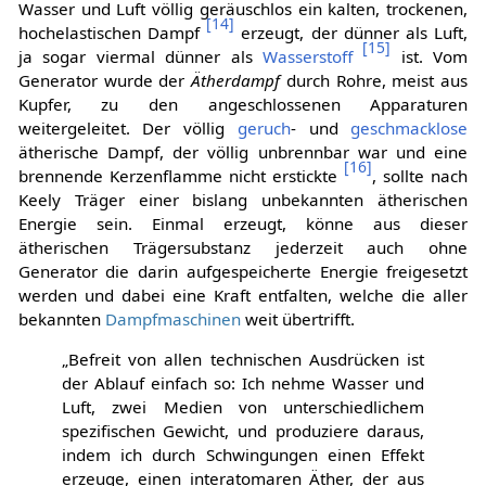
Wasser und Luft völlig geräuschlos ein kalten, trockenen,
[
14
]
hochelastischen Dampf
erzeugt, der dünner als Luft,
[
15
]
ja sogar viermal dünner als
Wasserstoff
ist. Vom
Generator wurde der
Ätherdampf
durch Rohre, meist aus
Kupfer, zu den angeschlossenen Apparaturen
weitergeleitet. Der völlig
geruch
- und
geschmacklose
ätherische Dampf, der völlig unbrennbar war und eine
[
16
]
brennende Kerzenflamme nicht erstickte
, sollte nach
Keely Träger einer bislang unbekannten ätherischen
Energie sein. Einmal erzeugt, könne aus dieser
ätherischen Trägersubstanz jederzeit auch ohne
Generator die darin aufgespeicherte Energie freigesetzt
werden und dabei eine Kraft entfalten, welche die aller
bekannten
Dampfmaschinen
weit übertrifft.
„Befreit von allen technischen Ausdrücken ist
der Ablauf einfach so: Ich nehme Wasser und
Luft, zwei Medien von unterschiedlichem
spezifischen Gewicht, und produziere daraus,
indem ich durch Schwingungen einen Effekt
erzeuge, einen interatomaren Äther, der aus