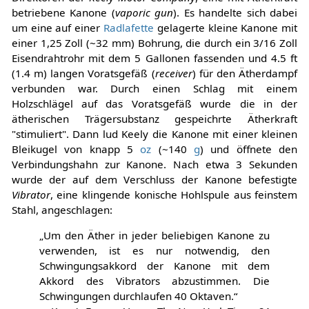
betriebene Kanone (
vaporic gun
). Es handelte sich dabei
um eine auf einer
Radlafette
gelagerte kleine Kanone mit
einer 1,25 Zoll (~32 mm) Bohrung, die durch ein 3/16 Zoll
Eisendrahtrohr mit dem 5 Gallonen fassenden und 4.5 ft
(1.4 m) langen Voratsgefäß (
receiver
) für den Ätherdampf
verbunden war. Durch einen Schlag mit einem
Holzschlägel auf das Voratsgefäß wurde die in der
ätherischen Trägersubstanz gespeichrte Ätherkraft
"stimuliert". Dann lud Keely die Kanone mit einer kleinen
Bleikugel von knapp 5
oz
(~140
g
) und öffnete den
Verbindungshahn zur Kanone. Nach etwa 3 Sekunden
wurde der auf dem Verschluss der Kanone befestigte
Vibrator
, eine klingende konische Hohlspule aus feinstem
Stahl, angeschlagen:
„Um den Äther in jeder beliebigen Kanone zu
verwenden, ist es nur notwendig, den
Schwingungsakkord der Kanone mit dem
Akkord des Vibrators abzustimmen. Die
Schwingungen durchlaufen 40 Oktaven.“