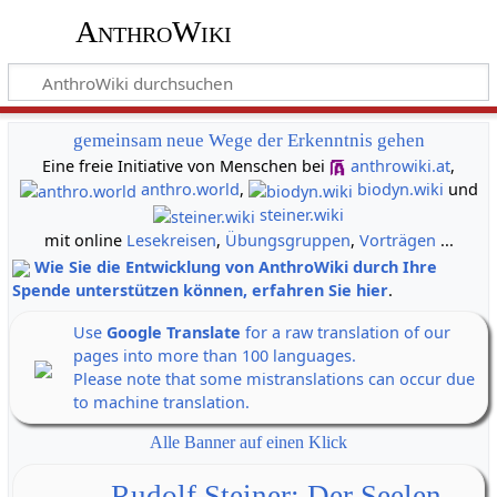
AnthroWiki
gemeinsam neue Wege der Erkenntnis gehen
Eine freie Initiative von Menschen bei
anthrowiki.at
,
anthro.world
,
biodyn.wiki
und
steiner.wiki
mit online
Lesekreisen
,
Übungsgruppen
,
Vorträgen
...
Wie Sie die Entwicklung von AnthroWiki durch Ihre
Spende unterstützen können, erfahren Sie hier
.
Use
Google Translate
for a raw translation of our
pages into more than 100 languages.
Please note that some mistranslations can occur due
to machine translation.
Alle Banner auf einen Klick
Rudolf Steiner: Der Seelen