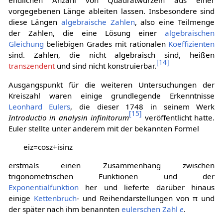
endlichen Anzahl von Quadratwurzeln aus einer
vorgegebenen Länge ableiten lassen. Insbesondere sind
diese Längen
algebraische Zahlen
, also eine Teilmenge
der Zahlen, die eine Lösung einer
algebraischen
Gleichung
beliebigen Grades mit rationalen
Koeffizienten
sind. Zahlen, die nicht algebraisch sind, heißen
[
14
]
transzendent
und sind nicht konstruierbar.
Ausgangspunkt für die weiteren Untersuchungen der
Kreiszahl waren einige grundlegende Erkenntnisse
Leonhard Eulers
, die dieser 1748 in seinem Werk
[
15
]
Introductio in analysin infinitorum
veröffentlicht hatte.
Euler stellte unter anderem mit der bekannten Formel
e
i
z
=
cos
z
+
i
sin
z
erstmals einen Zusammenhang zwischen
trigonometrischen Funktionen und der
Exponentialfunktion
her und lieferte darüber hinaus
einige
Kettenbruch
- und Reihendarstellungen von π und
der später nach ihm benannten
eulerschen Zahl
e
.