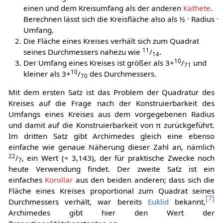
einen und dem Kreisumfang als der anderen
Kathete
.
Berechnen lässt sich die Kreisfläche also als ½ · Radius ·
Umfang.
Die Fläche eines Kreises verhält sich zum Quadrat
11
seines Durchmessers nahezu wie
/
.
14
10
Der Umfang eines Kreises ist größer als 3+
/
und
71
10
kleiner als 3+
/
des Durchmessers.
70
Mit dem ersten Satz ist das Problem der Quadratur des
Kreises auf die Frage nach der Konstruierbarkeit des
Umfangs eines Kreises aus dem vorgegebenen Radius
und damit auf die Konstruierbarkeit von π zurückgeführt.
Im dritten Satz gibt Archimedes gleich eine ebenso
einfache wie genaue Näherung dieser Zahl an, nämlich
22
/
, ein Wert (≈ 3,143), der für praktische Zwecke noch
7
heute Verwendung findet. Der zweite Satz ist ein
einfaches
Korollar
aus den beiden anderen; dass sich die
Fläche eines Kreises proportional zum Quadrat seines
[
7
]
Durchmessers verhält, war bereits
Euklid
bekannt,
Archimedes gibt hier den Wert der