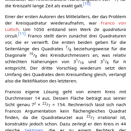
7
[
10
]
die Kreiszahl lange Zeit als exakt galt.
Einer der ersten Autoren des Mittelalters, der das Problem
der Kreisquadratur wiederaufnahm, war
Franco von
Lüttich
. Um 1050 entstand sein Werk
De quadratura
[
11
]
circuli.
Franco stellt darin zunächst drei Quadraturen
vor, die er verwirft. Die ersten beiden geben für die
7
Seitenlänge des Quadrates
/
beziehungsweise für die
8
10
Diagonale
/
des Kreisdurchmessers an, was relativ
8
1
1
schlechten Näherungen von 3
/
und 3
/
für π
16
8
entspricht. Der dritte Vorschlag wiederum setzt den
Umfang des Quadrates dem Kreisumfang gleich, verlangt
also die Rektifikation des letzteren.
Francos eigene Lösung geht von einem Kreis mit
Durchmesser 14 aus. Dessen Fläche beträgt aus seiner
22
Sicht genau 7² ×
/
= 154. Rechnerisch lässt sich nach
7
Francos Argumentation kein flächengleiches Quadrat
22
finden, da die Quadratwurzel aus
/
irrational ist,
7
konstruktiv jedoch schon. Dazu zerlegt er den Kreis in 44
gleiche
Sektoren
, die er zu einem Rechteck der