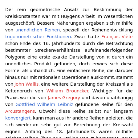
Der rein geometrische Ansatz zur Bestimmung der
Kreiskonstanten war mit Huygens Arbeit im Wesentlichen
ausgeschöpft. Bessere Näherungen ergaben sich mithilfe
von
unendlichen Reihen
, speziell der Reihenentwicklung
trigonometrischer Funktionen
. Zwar hatte
François Viète
schon Ende des 16. Jahrhunderts durch die Betrachtung
bestimmter Streckenverhältnisse aufeinanderfolgender
Polygone eine erste exakte Darstellung von π durch ein
unendliches Produkt gefunden, doch erwies sich diese
Formel als unhandlich. Eine einfachere Reihe, die darüber
hinaus nur mit rationalen Operationen auskommt, stammt
von
John Wallis
, eine weitere Darstellung der Kreiszahl als
Kettenbruch von
William Brouncker
. Wichtiger für die
Praxis war die von
James Gregory
und davon unabhängig
von
Gottfried Wilhelm Leibniz
gefundene Reihe für den
Arcustangens
. Obwohl diese Reihe selbst nur langsam
konvergiert
, kann man aus ihr andere Reihen ableiten, die
sich wiederum sehr gut zur Berechnung der Kreiszahl
eignen. Anfang des 18. Jahrhunderts waren mithilfe