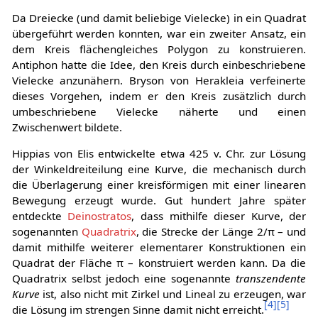
Da Dreiecke (und damit beliebige Vielecke) in ein Quadrat
übergeführt werden konnten, war ein zweiter Ansatz, ein
dem Kreis flächengleiches Polygon zu konstruieren.
Antiphon hatte die Idee, den Kreis durch einbeschriebene
Vielecke anzunähern. Bryson von Herakleia verfeinerte
dieses Vorgehen, indem er den Kreis zusätzlich durch
umbeschriebene Vielecke näherte und einen
Zwischenwert bildete.
Hippias von Elis entwickelte etwa 425 v. Chr. zur Lösung
der Winkeldreiteilung eine Kurve, die mechanisch durch
die Überlagerung einer kreisförmigen mit einer linearen
Bewegung erzeugt wurde. Gut hundert Jahre später
entdeckte
Deinostratos
, dass mithilfe dieser Kurve, der
sogenannten
Quadratrix
, die Strecke der Länge
2
/
π
– und
damit mithilfe weiterer elementarer Konstruktionen ein
Quadrat der Fläche π – konstruiert werden kann. Da die
Quadratrix selbst jedoch eine sogenannte
transzendente
Kurve
ist, also nicht mit Zirkel und Lineal zu erzeugen, war
[
4
]
[
5
]
die Lösung im strengen Sinne damit nicht erreicht.