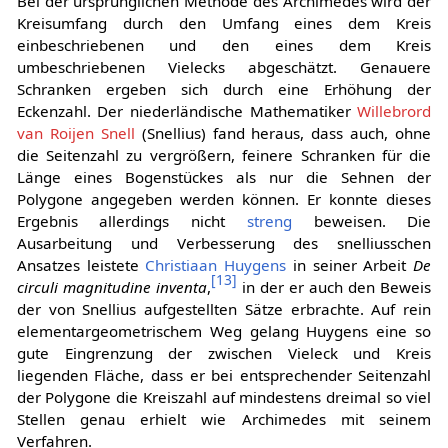
Bei der ursprünglichen Methode des Archimedes wird der
Kreisumfang durch den Umfang eines dem Kreis
einbeschriebenen und den eines dem Kreis
umbeschriebenen Vielecks abgeschätzt. Genauere
Schranken ergeben sich durch eine Erhöhung der
Eckenzahl. Der niederländische Mathematiker
Willebrord
van Roijen Snell
(Snellius) fand heraus, dass auch, ohne
die Seitenzahl zu vergrößern, feinere Schranken für die
Länge eines Bogenstückes als nur die Sehnen der
Polygone angegeben werden können. Er konnte dieses
Ergebnis allerdings nicht
streng
beweisen. Die
Ausarbeitung und Verbesserung des snelliusschen
Ansatzes leistete
Christiaan Huygens
in seiner Arbeit
De
[
13
]
circuli magnitudine inventa
,
in der er auch den Beweis
der von Snellius aufgestellten Sätze erbrachte. Auf rein
elementargeometrischem Weg gelang Huygens eine so
gute Eingrenzung der zwischen Vieleck und Kreis
liegenden Fläche, dass er bei entsprechender Seitenzahl
der Polygone die Kreiszahl auf mindestens dreimal so viel
Stellen genau erhielt wie Archimedes mit seinem
Verfahren.