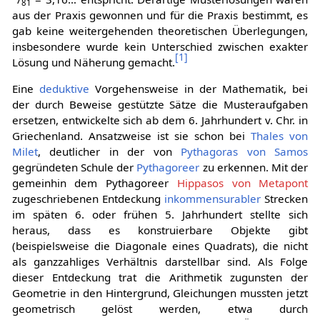
81
aus der Praxis gewonnen und für die Praxis bestimmt, es
gab keine weitergehenden theoretischen Überlegungen,
insbesondere wurde kein Unterschied zwischen exakter
[
1
]
Lösung und Näherung gemacht.
Eine
deduktive
Vorgehensweise in der Mathematik, bei
der durch Beweise gestützte Sätze die Musteraufgaben
ersetzen, entwickelte sich ab dem 6. Jahrhundert v. Chr. in
Griechenland. Ansatzweise ist sie schon bei
Thales von
Milet
, deutlicher in der von
Pythagoras von Samos
gegründeten Schule der
Pythagoreer
zu erkennen. Mit der
gemeinhin dem Pythagoreer
Hippasos von Metapont
zugeschriebenen Entdeckung
inkommensurabler
Strecken
im späten 6. oder frühen 5. Jahrhundert stellte sich
heraus, dass es konstruierbare Objekte gibt
(beispielsweise die Diagonale eines Quadrats), die nicht
als ganzzahliges Verhältnis darstellbar sind. Als Folge
dieser Entdeckung trat die Arithmetik zugunsten der
Geometrie in den Hintergrund, Gleichungen mussten jetzt
geometrisch gelöst werden, etwa durch