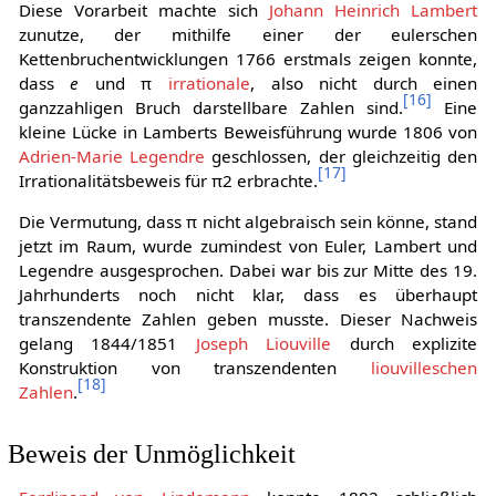
Diese Vorarbeit machte sich
Johann Heinrich Lambert
zunutze, der mithilfe einer der eulerschen
Kettenbruchentwicklungen 1766 erstmals zeigen konnte,
dass
e
und π
irrationale
, also nicht durch einen
[
16
]
ganzzahligen Bruch darstellbare Zahlen sind.
Eine
kleine Lücke in Lamberts Beweisführung wurde 1806 von
Adrien-Marie Legendre
geschlossen, der gleichzeitig den
[
17
]
Irrationalitätsbeweis für
π
2
erbrachte.
Die Vermutung, dass π nicht algebraisch sein könne, stand
jetzt im Raum, wurde zumindest von Euler, Lambert und
Legendre ausgesprochen. Dabei war bis zur Mitte des 19.
Jahrhunderts noch nicht klar, dass es überhaupt
transzendente Zahlen geben musste. Dieser Nachweis
gelang 1844/1851
Joseph Liouville
durch explizite
Konstruktion von transzendenten
liouvilleschen
[
18
]
Zahlen
.
Beweis der Unmöglichkeit