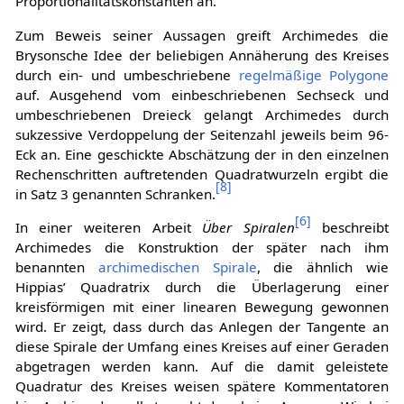
Proportionalitätskonstanten an.
Zum Beweis seiner Aussagen greift Archimedes die
Brysonsche Idee der beliebigen Annäherung des Kreises
durch ein- und umbeschriebene
regelmäßige Polygone
auf. Ausgehend vom einbeschriebenen Sechseck und
umbeschriebenen Dreieck gelangt Archimedes durch
sukzessive Verdoppelung der Seitenzahl jeweils beim 96-
Eck an. Eine geschickte Abschätzung der in den einzelnen
Rechenschritten auftretenden Quadratwurzeln ergibt die
[
8
]
in Satz 3 genannten Schranken.
[
6
]
In einer weiteren Arbeit
Über Spiralen
beschreibt
Archimedes die Konstruktion der später nach ihm
benannten
archimedischen Spirale
, die ähnlich wie
Hippias’ Quadratrix durch die Überlagerung einer
kreisförmigen mit einer linearen Bewegung gewonnen
wird. Er zeigt, dass durch das Anlegen der Tangente an
diese Spirale der Umfang eines Kreises auf einer Geraden
abgetragen werden kann. Auf die damit geleistete
Quadratur des Kreises weisen spätere Kommentatoren