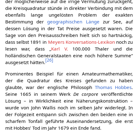
der möglicherweise auf die irrige Vermutung zurückgeht,
die Kreisquadratur stünde in direkter Verbindung mit dem
ebenfalls lange ungelösten Problem der exakten
Bestimmung der
geographischen Länge
zur See, auf
dessen Lösung in der Tat Preise ausgesetzt waren. Die
Sage von den Preisausschreiben hielt sich so hartnäckig,
dass selbst 1891 in
Meyers Konversations-Lexikon
noch zu
lesen war, dass „
Karl V.
100.000 Thaler und die
holländischen Generalstaaten eine noch höhere Summe“
[
26
]
ausgesetzt hätten.
Prominentes Beispiel für einen Amateurmathematiker,
der die Quadratur des Kreises gefunden zu haben
glaubte, war der englische Philosoph
Thomas Hobbes
.
Seine 1665 in seinem Werk
De corpore
veröffentlichte
Lösung – in Wirklichkeit eine Näherungskonstruktion –
wurde von John Wallis noch im selben Jahr widerlegt. In
der Folgezeit entspann sich zwischen den beiden eine in
scharfem Tonfall geführte Auseinandersetzung, die erst
mit Hobbes’ Tod im Jahr 1679 ein Ende fand.