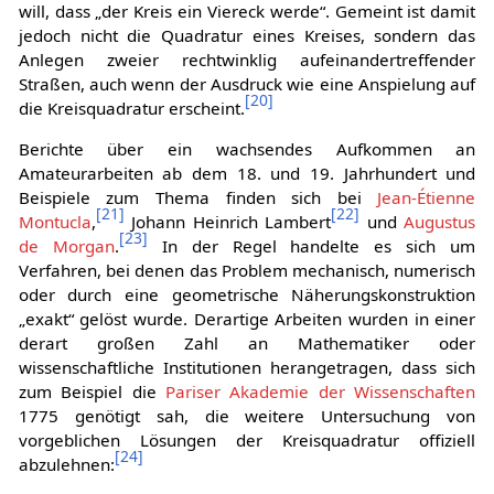
will, dass „der Kreis ein Viereck werde“. Gemeint ist damit
jedoch nicht die Quadratur eines Kreises, sondern das
Anlegen zweier rechtwinklig aufeinandertreffender
Straßen, auch wenn der Ausdruck wie eine Anspielung auf
[
20
]
die Kreisquadratur erscheint.
Berichte über ein wachsendes Aufkommen an
Amateurarbeiten ab dem 18. und 19. Jahrhundert und
Beispiele zum Thema finden sich bei
Jean-Étienne
[
21
]
[
22
]
Montucla
,
Johann Heinrich Lambert
und
Augustus
[
23
]
de Morgan
.
In der Regel handelte es sich um
Verfahren, bei denen das Problem mechanisch, numerisch
oder durch eine geometrische Näherungskonstruktion
„exakt“ gelöst wurde. Derartige Arbeiten wurden in einer
derart großen Zahl an Mathematiker oder
wissenschaftliche Institutionen herangetragen, dass sich
zum Beispiel die
Pariser Akademie der Wissenschaften
1775 genötigt sah, die weitere Untersuchung von
vorgeblichen Lösungen der Kreisquadratur offiziell
[
24
]
abzulehnen: