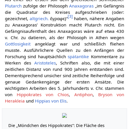
Plutarch
zufolge der Philosoph
Anaxagoras
„im Gefängnis
die Quadratur des Kreises aufgeschrieben (oder:
[
3
]
gezeichnet,
altgriech.
ἔγραφε
)“
haben, nähere Angaben
zu Anaxagoras’ Konstruktion macht Plutarch nicht. Ein
Gefängnisaufenthalt des Anaxagoras wäre auf etwa 430
v. Chr. zu datieren, als der Philosoph in Athen wegen
Gottlosigkeit
angeklagt war und schließlich fliehen
musste. Ausführlichere Quellen zu den Anfängen der
Forschung sind hauptsächlich
spätantike
Kommentare zu
Werken des
Aristoteles
, Schriften also, die mit einer
zeitlichen Distanz von rund 900 Jahren entstanden sind.
Dementsprechend unsicher sind zeitliche Reihenfolge und
genaue Gedankengänge der ersten Ansätze. Die
wichtigsten Arbeiten des 5. Jahrhunderts v. Chr. stammen
von
Hippokrates von Chios
,
Antiphon
,
Bryson von
Herakleia
und
Hippias von Elis
.
Die „Möndchen des Hippokrates“: Die Fläche des