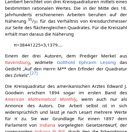
Lambert berichtet von drei Kreisquadraturen mittels eines
bestimmten rationalen Wertes. Die in der Mitte des 18.
Jahrhunderts erschienenen Arbeiten beruhen auf der
35
Näherung
/
für das Verhältnis von Kreisdurchmesser
31
zur Seite des flächengleichen Quadrates. Für die Kreiszahl
erhält man daraus die Näherung
π
≈
3
8
4
4
1
2
2
5
=
3
,
1
3
7
9
…
.
Einem der drei Autoren, dem Prediger Merkel aus
Ravensburg
, widmete
Gotthold Ephraim Lessing
das
Gedicht „Auf den Herrn M** den Erfinder der Quadratur
[
27
]
des Zirkels“.
Die Kreisquadratur des amerikanischen Arztes Edward J.
Goodwin erschien 1894 sogar im ersten Band des
American Mathematical Monthly
, wenn auch nur als
Annonce des Autors. Die Arbeit selbst ist in sich
widersprüchlich und lässt je nach Lesart mehrere Werte
für π zu. Sie war Grundlage für einen 1897 dem
Parlament von
Indiana
vorgelegten Gesetzentwurf, der
sogenannten
Indiana Pi Bill
, durch den die Erkenntnisse