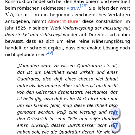
Konstruktion findet sich bei den Babyloniern und eventuell
[
28
]
beim römischen Feldmesser
Vitruv
.
Sie liefert den Wert
1
3
/
für π. Um ein bequemes zeichnerisches Verfahren
8
anzugeben, nimmt
Albrecht Dürer
diese Konstruktion im
Jahr 1525 in seinem Werk
Vnderweysung der messung mit
dem zirckel und richtscheyt
wieder auf. Dürer ist sich dabei
bewusst, dass es sich um eine reine Näherungslösung
handelt, er schreibt explizit, dass eine exakte Lösung noch
[
29
]
nicht gefunden sei:
„
Vonnöten wäre zu wissen Quadratura circuli,
das ist die Gleichheit eines Zirkels und eines
Quadrates, also daß eines ebenso viel Inhalt
hätte als das andere. Aber solches ist noch nicht
von den Gelehrten demonstrirt. Mechanice, das
ist beiläufig, also daß es im Werk nicht oder nur
um ein kleines fehlt, mag diese Gleichheit also
ᐃ
gemacht werden. Reiß eine Vierung und teile
den Ortsstrich in zehn Teile und reiße danach
ᐁ
einen Zirkelriß, dessen Durchmesser acht Teile
haben soll, wie die Quadratur deren 10; wie ich