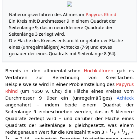
Näherungsverfahren des Ahmes im
Papyrus Rhind
:
Ein Kreis mit Durchmesser 9 in einem Quadrat der
Seitenlänge 9, das in neun kleinere Quadrate der
Seitenlänge 3 zerlegt wird.
Die Fläche des Kreises entspricht ungefähr der Fläche
eines (unregelmäßigen) Achtecks (7·9) und etwas
genauer der eines Quadrats mit Seitenlänge 8 (64).
Bereits in den altorientalischen
Hochkulturen
gab es
Verfahren zur Berechnung von Kreisflächen.
Beispielsweise wird in einer Problemstellung des
Papyrus
Rhind
(um 1650 v. Chr.) die Fläche eines Kreises vom
Durchmesser 9 über ein (unregelmäßiges)
Achteck
angenähert – indem beide einem Quadrat der
Seitenlänge 9 einbeschrieben werden, das in 9 kleinere
Quadrate zerlegt wird – und darüber der Fläche eines
Quadrats der Seitenlänge 8 gleichgesetzt, was einem
1
1
recht genauen Wert für die Kreiszahl π von 3 +
/
+
/
+
9
27
1
/
= 3,16… entspricht. Derartige Musterlösungen waren