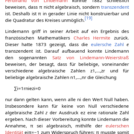
Ferdinand von Lindemann
konnte 1882 schließlich
beweisen, dass π nicht algebraisch, sondern
transzendent
ist. Deshalb ist π in gerader Linie nicht konstruierbar und
[
19
]
die Quadratur des Kreises unmöglich.
Lindemann griff in seiner Arbeit auf ein Ergebnis des
französischen Mathematikers
Charles Hermite
zurück.
Dieser hatte 1873 gezeigt, dass die
eulersche Zahl
e
transzendent ist. Darauf aufbauend konnte Lindemann
den sogenannten
Satz von Lindemann-Weierstraß
beweisen, der besagt, dass für beliebige, voneinander
verschiedene algebraische Zahlen
z
1
,
…
,
z
r
und für
beliebige algebraische Zahlen
n
1
,
…
,
n
r
die Gleichung
∑
i
=
1
r
n
i
e
z
i
=
0
nur dann gelten kann, wenn alle
n
i
den Wert Null haben.
Insbesondere kann für keine von Null verschiedene
algebraische Zahl
z
der Ausdruck
e
z
eine rationale Zahl
ergeben. Nach dieser Vorbereitung konnte Lindemann die
Annahme, π sei algebraisch, mithilfe der
eulerschen
Identität
e
i
π
=
−
1
zum Widerspruch führen; π musste somit