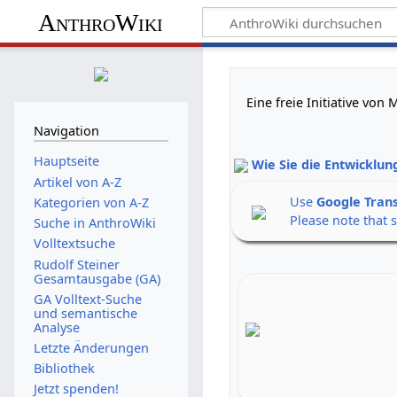
AnthroWiki
Eine freie Initiative vo
Navigation
Hauptseite
Wie Sie die Entwicklun
Artikel von A-Z
Use
Google Tran
Kategorien von A-Z
Please note that 
Suche in AnthroWiki
Volltextsuche
Rudolf Steiner
Gesamtausgabe (GA)
GA Volltext-Suche
und semantische
Analyse
Letzte Änderungen
Bibliothek
Jetzt spenden!