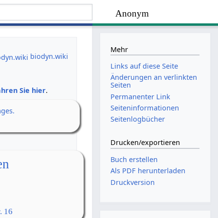
Anonym
Mehr
biodyn.wiki
Links auf diese Seite
Änderungen an verlinkten
Seiten
hren Sie hier
.
Permanenter Link
Seiten­­informationen
ages.
Seitenlogbücher
Drucken/­exportieren
Buch erstellen
en
Als PDF herunterladen
Druckversion
. 16