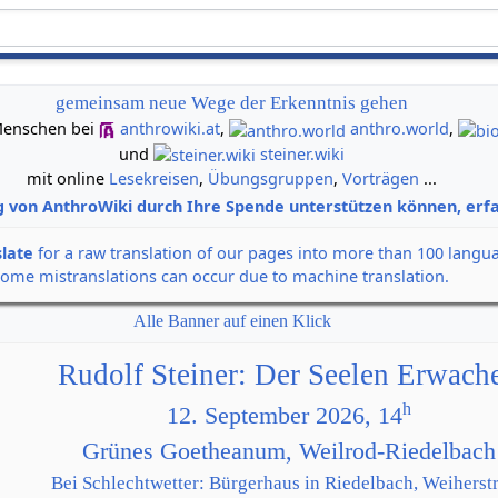
gemeinsam neue Wege der Erkenntnis gehen
n Menschen bei
anthrowiki.at
,
anthro.world
,
und
steiner.wiki
mit online
Lesekreisen
,
Übungsgruppen
,
Vorträgen
...
g von AnthroWiki durch Ihre Spende unterstützen können, erfa
slate
for a raw translation of our pages into more than 100 langu
some mistranslations can occur due to machine translation.
Alle Banner auf einen Klick
Rudolf Steiner: Der Seelen Erwach
h
12. September 2026, 14
Grünes Goetheanum, Weilrod-Riedelbach
Bei Schlechtwetter: Bürgerhaus in Riedelbach, Weiherstr