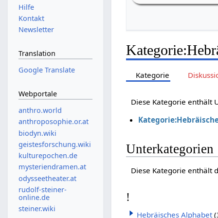
Hilfe
Kontakt
Newsletter
Kategorie
:
Hebrä
Translation
Google Translate
Kategorie
Diskussi
Webportale
Diese Kategorie enthält
anthro.world
Kategorie:Hebräische
anthroposophie.or.at
biodyn.wiki
geistesforschung.wiki
Unterkategorien
kulturepochen.de
mysteriendramen.at
Diese Kategorie enthält 
odysseetheater.at
rudolf-steiner-
!
online.de
steiner.wiki
Hebräisches Alphabet
(