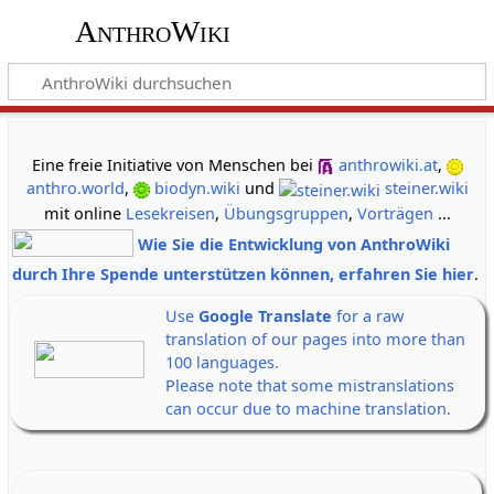
AnthroWiki
gemeinsam neue Wege der Erkenntnis gehen
Eine freie Initiative von Menschen bei
anthrowiki.at
,
anthro.world
,
biodyn.wiki
und
steiner.wiki
mit online
Lesekreisen
,
Übungsgruppen
,
Vorträgen
...
Wie Sie die Entwicklung von AnthroWiki
durch Ihre Spende unterstützen können, erfahren Sie hier
.
Use
Google Translate
for a raw
translation of our pages into more than
100 languages.
Please note that some mistranslations
can occur due to machine translation.
Alle Banner auf einen Klick