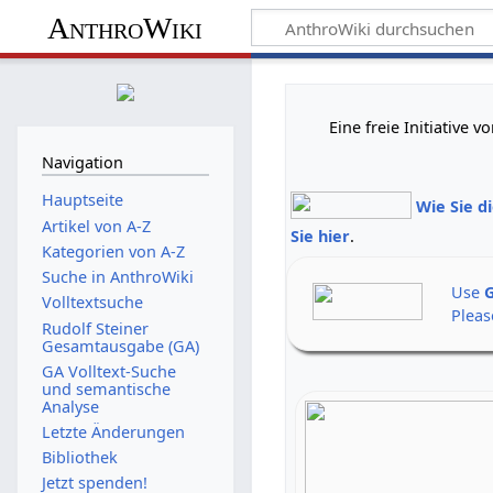
AnthroWiki
Eine freie Initiative
Navigation
Hauptseite
Wie Sie d
Artikel von A-Z
Sie hier
.
Kategorien von A-Z
Suche in AnthroWiki
Use
G
Volltextsuche
Pleas
Rudolf Steiner
Gesamtausgabe (GA)
GA Volltext-Suche
und semantische
Analyse
Letzte Änderungen
Bibliothek
Jetzt spenden!