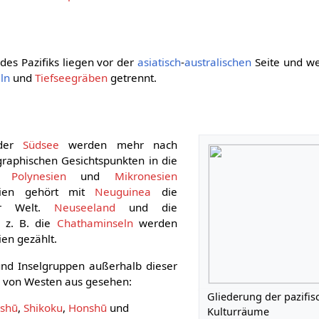
es Pazifiks liegen vor der
asiatisch
-
australischen
Seite und w
eln
und
Tiefseegräben
getrennt.
 der
Südsee
werden mehr nach
graphischen Gesichtspunkten in die
,
Polynesien
und
Mikronesien
esien gehört mit
Neuguinea
die
der Welt.
Neuseeland
und die
 z. B. die
Chathaminseln
werden
ien gezählt.
und Inselgruppen außerhalb dieser
 von Westen aus gesehen:
Gliederung der pazifis
shū
,
Shikoku
,
Honshū
und
Kulturräume