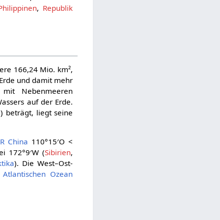
Philippinen
,
Republik
re 166,24 Mio. km²,
 Erde und damit mehr
 mit Nebenmeeren
assers auf der Erde.
eträgt, liegt seine
R China
110°15′O <
ei 172°9′W (
Sibirien
,
tika
). Die West–Ost-
m
Atlantischen Ozean