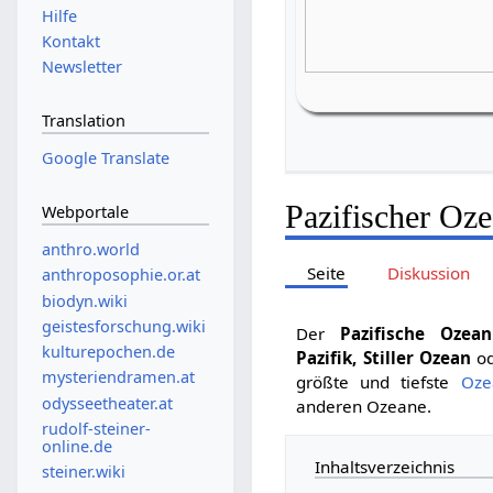
Hilfe
Kontakt
Newsletter
Translation
Google Translate
Pazifischer Oz
Webportale
anthro.world
Seite
Diskussion
anthroposophie.or.at
biodyn.wiki
geistesforschung.wiki
Der
Pazifische Ozean
kulturepochen.de
Pazifik, Stiller Ozean
o
mysteriendramen.at
größte und tiefste
Oze
odysseetheater.at
anderen Ozeane.
rudolf-steiner-
online.de
Inhaltsverzeichnis
steiner.wiki