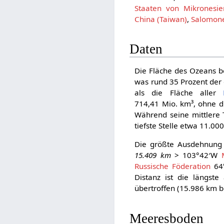
Staaten von Mikronesie
China (Taiwan)
,
Salomon
Daten
Die Fläche des Ozeans 
was rund 35 Prozent der
als die Fläche aller
714,41 Mio. km³, ohne d
Während seine mittlere
tiefste Stelle etwa 11.0
Die größte Ausdehnung i
15.409 km
> 103°42′W
Russische Föderation
64
Distanz ist die längst
übertroffen (15.986 km b
Meeresboden