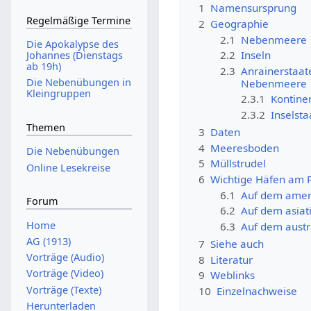
1
Namensursprung
Regelmäßige Termine
2
Geographie
2.1
Nebenmeere
Die Apokalypse des
2.2
Inseln
Johannes (Dienstags
ab 19h)
2.3
Anrainerstaate
Die Nebenübungen in
Nebenmeere
Kleingruppen
2.3.1
Kontine
2.3.2
Inselst
Themen
3
Daten
4
Meeresboden
Die Nebenübungen
5
Müllstrudel
Online Lesekreise
6
Wichtige Häfen am 
6.1
Auf dem amer
Forum
6.2
Auf dem asiat
Home
6.3
Auf dem austr
AG (1913)
7
Siehe auch
Vorträge (Audio)
8
Literatur
Vorträge (Video)
9
Weblinks
Vorträge (Texte)
10
Einzelnachweise
Herunterladen