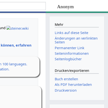
Anonym
Mehr
und
Links auf diese Seite
Änderungen an verlinkten
Seiten
n können, erfahren
Permanenter Link
Seiten­­informationen
Seitenlogbücher
an 100 languages.
ation.
Drucken/­exportieren
Buch erstellen
Als PDF herunterladen
Druckversion
en Erwachen
h
 14