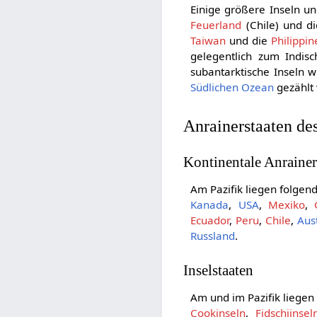
Einige größere Inseln un
Feuerland
(Chile) und di
Taiwan
und die
Philippin
gelegentlich zum Indisc
subantarktische Inseln w
Südlichen Ozean
gezählt
Anrainerstaaten de
Kontinentale Anrainer
Am Pazifik liegen folgen
Kanada
,
USA
,
Mexiko
,
Ecuador
,
Peru
,
Chile
,
Aus
Russland
.
Inselstaaten
Am und im Pazifik liegen
Cookinseln
,
Fidschiinsel