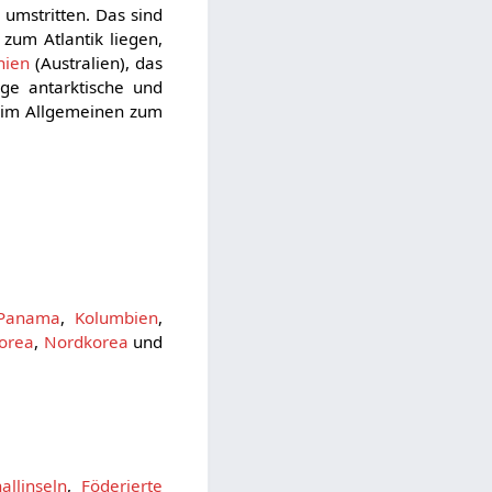
 umstritten. Das sind
zum Atlantik liegen,
nien
(Australien), das
ige antarktische und
e im Allgemeinen zum
Panama
,
Kolumbien
,
orea
,
Nordkorea
und
allinseln
,
Föderierte