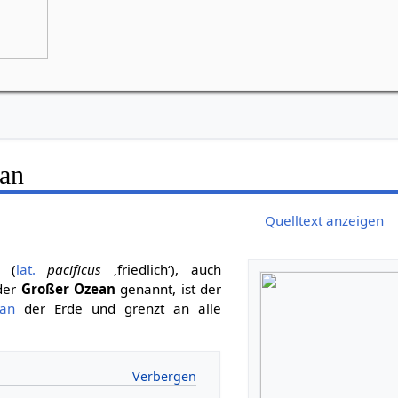
Grünes Goetheanum, Weilrod
Bei Schlechtwetter: Bürgerhaus in Riedel
ean
Quelltext anzeigen
(
lat.
pacificus
‚friedlich‘), auch
der
Großer Ozean
genannt, ist der
an
der Erde und grenzt an alle