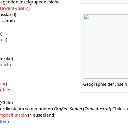
iegenden Inselgruppen (siehe
sawara-Inseln
)
ussland)
ssland)
A)
ada
)
exiko)
reich
)
dor
)
Geographie der Inseln 
Chile
)
(Chile)
Fjordküste im so genannten
Großen Süden
(
Zona Austral
) Chiles, 
mpbell-Inseln
(Neuseeland)
lien
)