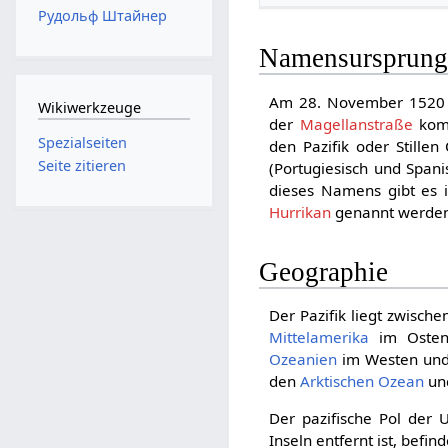
Рудольф Штайнер
Namensursprun
Am 28. November 1520 
Wikiwerkzeuge
der
Magellanstraße
komm
Spezialseiten
den Pazifik oder Stille
Seite zitieren
(Portugiesisch und Spani
dieses Namens gibt es 
Hurrikan
genannt werde
Geographie
Der Pazifik liegt zwisch
Mittelamerika
im Oste
Ozeanien
im Westen un
den
Arktischen Ozean
un
Der pazifische Pol der U
Inseln entfernt ist, befin