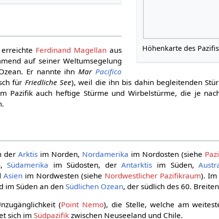
g
Höhenkarte des Pazifi
erreichte
Ferdinand Magellan
aus
end auf seiner Weltumsegelung
n Ozean. Er nannte ihn
Mar
Pacifico
sch für
Friedliche See
), weil die ihn bis dahin begleitenden Stü
im Pazifik auch heftige Stürme und Wirbelstürme, die je na
n.
en der
Arktis
im Norden,
Nordamerika
im Nordosten (siehe
Paz
n,
Südamerika
im Südosten, der
Antarktis
im Süden,
Austr
d
Asien
im Nordwesten (siehe
Nordwestlicher Pazifikraum
). I
d im Süden an den
Südlichen Ozean
, der südlich des 60. Breite
nzugänglichkeit (
Point Nemo
), die Stelle, welche am weites
det sich im
Südpazifik
zwischen Neuseeland und Chile.