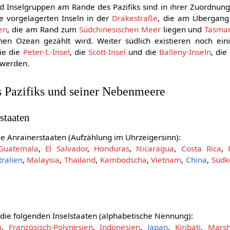
d Inselgruppen am Rande des Pazifiks sind in ihrer Zuordnung
e vorgelagerten Inseln in der
Drakestraße
, die am Übergang 
en
, die am Rand zum
Südchinesischen Meer
liegen und
Tasma
hen Ozean gezählt wird. Weiter südlich existieren noch ein
ie die
Peter-I.-Insel
, die
Scott-Insel
und die
Balleny-Inseln
, di
 werden.
s Pazifiks und seiner Nebenmeere
staaten
de Anrainerstaaten (Aufzählung im Uhrzeigersinn):
Guatemala
,
El Salvador
,
Honduras
,
Nicaragua
,
Costa Rica
,
tralien
,
Malaysia
,
Thailand
,
Kambodscha
,
Vietnam
,
China
,
Südk
 die folgenden Inselstaaten (alphabetische Nennung):
n
,
Französisch-Polynesien
,
Indonesien
,
Japan
,
Kiribati
,
Marsh