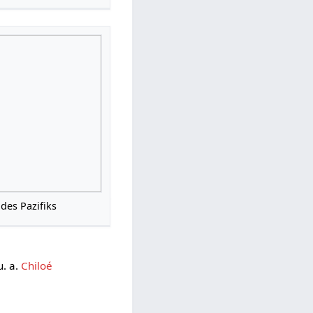
des Pazifiks
u. a.
Chiloé