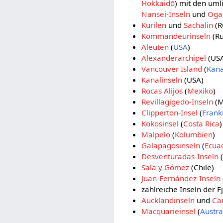
Hokkaidō
) mit den uml
Nansei-Inseln
und
Oga
Kurilen
und
Sachalin
(R
Kommandeurinseln
(Ru
Aleuten
(
USA
)
Alexanderarchipel
(US
Vancouver Island
(
Kan
Kanalinseln
(USA)
Rocas Alijos
(
Mexiko
)
Revillagigedo-Inseln
(M
Clipperton-Insel
(
Frank
Kokosinsel
(
Costa Rica
)
Malpelo
(
Kolumbien
)
Galapagosinseln
(
Ecua
Desventuradas-Inseln
(
Sala y Gómez
(Chile)
Juan-Fernández-Inseln
zahlreiche Inseln der 
Aucklandinseln
und
Ca
Macquarieinsel
(
Austra