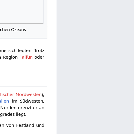
schen Ozeans
rme sich legten. Trotz
ch Region
Taifun
oder
ifischer Nordwesten
),
alien
im Südwesten,
m Norden grenzt er an
ngrades liegt.
ten von Festland und