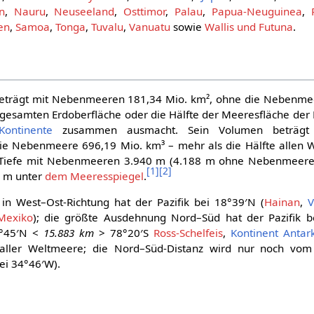
n
,
Nauru
,
Neuseeland
,
Osttimor
,
Palau
,
Papua-Neuguinea
,
en
,
Samoa
,
Tonga
,
Tuvalu
,
Vanuatu
sowie
Wallis und Futuna
.
beträgt mit Nebenmeeren 181,34 Mio. km², ohne die Nebenmee
 gesamten Erdoberfläche oder die Hälfte der Meeresfläche der
Kontinente
zusammen ausmacht. Sein Volumen beträgt
ie Nebenmeere 696,19 Mio. km³ – mehr als die Hälfte allen W
 Tiefe mit Nebenmeeren 3.940 m (4.188 m ohne Nebenmeere) b
[
1
]
[
2
]
00 m unter
dem Meeresspiegel
.
n West–Ost-Richtung hat der Pazifik bei 18°39′N (
Hainan
,
V
Mexiko
); die größte Ausdehnung Nord–Süd hat der Pazifik b
°45′N <
15.883 km
> 78°20′S
Ross-Schelfeis
,
Kontinent Antark
e aller Weltmeere; die Nord–Süd-Distanz wird nur noch vo
ei 34°46′W).