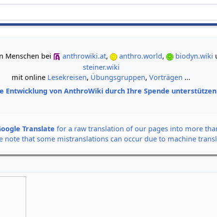
gemeinsam neue Wege der Erkenntnis gehen
 von Menschen bei
anthrowiki.at
,
anthro.world
,
biodyn.wiki
steiner.wiki
mit online
Lesekreisen
,
Übungsgruppen
,
Vorträgen
...
ie Entwicklung von AnthroWiki durch Ihre Spende unterstütze
oogle Translate
for a raw translation of our pages into more th
e note that some mistranslations can occur due to machine transl
Alle Banner auf einen Klick
Rudolf Steiner: Der Seel
12. September 2026,