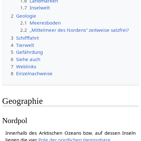
1.6
Landmarken
1.7
Inselwelt
2
Geologie
2.1
Meeresboden
2.2
„Mittelmeer des Nordens“ zeitweise salzfrei?
3
Schifffahrt
4
Tierwelt
5
Gefährdung
6
Siehe auch
7
Weblinks
8
Einzelnachweise
Geographie
Nordpol
Innerhalb des Arktischen Ozeans bzw. auf dessen Inseln
liegen die vier
Pole der nördlichen Hemisphäre
.