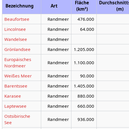
Fläche
Durchschnitt
Bezeichnung
Art
(km²)
(m)
Beaufortsee
Randmeer
476.000
Lincolnsee
Randmeer
64.000
Wandelsee
Randmeer
Grönlandsee
Randmeer
1.205.000
Europäisches
Randmeer
1.100.000
Nordmeer
Weißes Meer
Randmeer
90.000
Barentssee
Randmeer
1.405.000
Karasee
Randmeer
880.000
Laptewsee
Randmeer
660.000
Ostsibirische
Randmeer
936.000
See