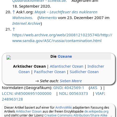
Quadratkilometer - scinexx.de.
Abgerufen am
18. September 2020
.
↑
Ask1.org:
Majak – Leuchtfeuer des nuklearen
Wahnsinns.
(
Memento
vom 23. Dezember 2007 im
Internet Archive
)
↑
https://web.archive.org/web/20081210235740/http://
www.sandia.gov/ASC/russia/contamination.html
Die
Ozeane
Arktischer Ozean
|
Atlantischer Ozean
|
Indischer
Ozean
|
Pazifischer Ozean
|
Südlicher Ozean
→
Siehe auch
:
Sieben Meere
Normdaten (Geografikum):
GND
:
4042569-1
(
AKS
)
|
LCCN
:
sh85006951000000
|
NDL
:
00563373
|
VIAF
:
248963128
Dieser Artikel basiert auf einer für
AnthroWiki
adaptierten Fassung des
Artikels
Arktischer Ozean
aus der freien Enzyklopädie
de.wikipedia.org
und steht unter der Lizenz
Creative Commons Attribution/Share Alike
.