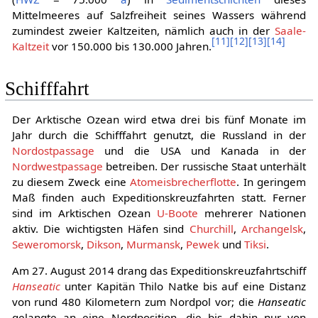
Mittelmeeres auf Salzfreiheit seines Wassers während
zumindest zweier Kaltzeiten, nämlich auch in der
Saale-
[
11
]
[
12
]
[
13
]
[
14
]
Kaltzeit
vor 150.000 bis 130.000 Jahren.
Schifffahrt
Der Arktische Ozean wird etwa drei bis fünf Monate im
Jahr durch die Schifffahrt genutzt, die Russland in der
Nordostpassage
und die USA und Kanada in der
Nordwestpassage
betreiben. Der russische Staat unterhält
zu diesem Zweck eine
Atomeisbrecherflotte
. In geringem
Maß finden auch Expeditionskreuzfahrten statt. Ferner
sind im Arktischen Ozean
U-Boote
mehrerer Nationen
aktiv. Die wichtigsten Häfen sind
Churchill
,
Archangelsk
,
Seweromorsk
,
Dikson
,
Murmansk
,
Pewek
und
Tiksi
.
Am 27. August 2014 drang das Expeditionskreuzfahrtschiff
Hanseatic
unter Kapitän Thilo Natke bis auf eine Distanz
von rund 480 Kilometern zum Nordpol vor; die
Hanseatic
gelangte an eine Nordposition, die bis dahin nur von