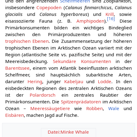
und den angrenzenden
Schelfmeeren
sind Zooplankton,
insbesondere
Copepoden
(
Calanus finmarchicus
,
Calanus
glacialis
und
Calanus hyperboreus
) und
Krill
, sowie
[
16
]
eisassoziierte Fauna (z. B.
Amphipoden
).
Diese
Primärkonsumenten bilden ein wichtiges Bindeglied
zwischen den Primärproduzenten und höheren
trophischen Ebenen
. Die Zusammensetzung der höheren
trophischen Ebenen im Arktischen Ozean variiert mit der
Region (atlantische Seite vs. pazifische Seite) und mit der
Meereisbedeckung.
Sekundäre Konsumenten
in der
Barentssee
, einem vom Atlantik beeinflussten arktischen
Schelfmeer, sind hauptsächlich subarktische Arten,
darunter
Hering
, junger
Kabeljau
und
Lodde
. In den
eisbedeckten Regionen des zentralen Arktischen Ozeans
ist der
Polardorsch
ein zentrales Raubtier der
Primärkonsumenten. Die
Spitzenprädatoren
im Arktischen
Ozean –
Meeressäugetiere
wie
Robben
,
Wale
und
Eisbären
, machen Jagd auf Fische.
Datei:Minke Whale