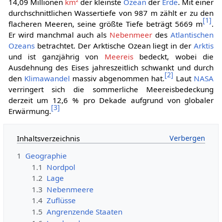
14,09 Millionen
km²
der kleinste
Ozean
der
Erde
. Mit einer
durchschnittlichen Wassertiefe von 987 m zählt er zu den
[
1
]
flacheren Meeren, seine größte Tiefe beträgt 5669 m
.
Er wird manchmal auch als
Nebenmeer
des
Atlantischen
Ozeans
betrachtet. Der Arktische Ozean liegt in der
Arktis
und ist ganzjährig von
Meereis
bedeckt, wobei die
Ausdehnung des Eises jahreszeitlich schwankt und durch
[
2
]
den
Klimawandel
massiv abgenommen hat.
Laut
NASA
verringert sich die sommerliche Meereisbedeckung
derzeit um 12,6 % pro Dekade aufgrund von globaler
[
3
]
Erwärmung.
Inhaltsverzeichnis
1
Geographie
1.1
Nordpol
1.2
Lage
1.3
Nebenmeere
1.4
Zuflüsse
1.5
Angrenzende Staaten