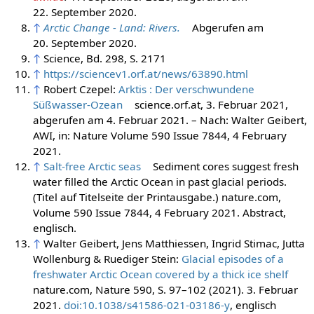
22. September 2020
.
↑
Arctic Change - Land: Rivers.
Abgerufen am
20. September 2020
.
↑
Science, Bd. 298, S. 2171
↑
https://sciencev1.orf.at/news/63890.html
↑
Robert Czepel:
Arktis : Der verschwundene
Süßwasser-Ozean
science.orf.at, 3. Februar 2021,
abgerufen am 4. Februar 2021. – Nach: Walter Geibert,
AWI, in: Nature Volume 590 Issue 7844, 4 February
2021.
↑
Salt-free Arctic seas
Sediment cores suggest fresh
water filled the Arctic Ocean in past glacial periods.
(Titel auf Titelseite der Printausgabe.) nature.com,
Volume 590 Issue 7844, 4 February 2021. Abstract,
englisch.
↑
Walter Geibert, Jens Matthiessen, Ingrid Stimac, Jutta
Wollenburg & Ruediger Stein:
Glacial episodes of a
freshwater Arctic Ocean covered by a thick ice shelf
nature.com, Nature 590, S. 97–102 (2021). 3. Februar
2021.
doi:10.1038/s41586-021-03186-y
, englisch