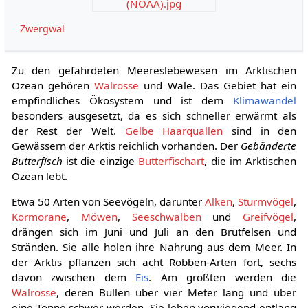
(NOAA).jpg
Zwergwal
Zu den gefährdeten Meereslebewesen im Arktischen
Ozean gehören
Walrosse
und Wale. Das Gebiet hat ein
empfindliches Ökosystem und ist dem
Klimawandel
besonders ausgesetzt, da es sich schneller erwärmt als
der Rest der Welt.
Gelbe Haarquallen
sind in den
Gewässern der Arktis reichlich vorhanden. Der
Gebänderte
Butterfisch
ist die einzige
Butterfischart
, die im Arktischen
Ozean lebt.
Etwa 50 Arten von Seevögeln, darunter
Alken
,
Sturmvögel
,
Kormorane
,
Möwen
,
Seeschwalben
und
Greifvögel
,
drängen sich im Juni und Juli an den Brutfelsen und
Stränden. Sie alle holen ihre Nahrung aus dem Meer. In
der Arktis pflanzen sich acht Robben-Arten fort, sechs
davon zwischen dem
Eis
. Am größten werden die
Walrosse
, deren Bullen über vier Meter lang und über
eine Tonne schwer werden. Sie leben vorwiegend entlang