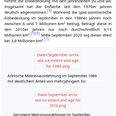
nimmt die Eisbedeckung mit den Jahreszeiten zu und ab.
Insgesamt hat die Eisfläche seit den 1970er Jahren
[
4
]
deutlich abgenommen.
Während die spät-sommerliche
Eisbedeckung im September in den 1980er Jahren noch
zwischen 6 und 7 Millionen km² betrug, beträgt diese in
den 2010er Jahren nur noch durchschnittlich 4,13
[
5
]
[
6
]
Millionen km².
Mitte September 2020 lag dieser Wert
[
7
]
bei 3,8 Millionen km².
Datei:September arctic
sea ice extent and age
for 1984.png
Arktische Meereisausdehnung im September 1984
mit deutlichem Anteil von mehrjährigem Eis
Datei:September arctic
sea ice extent and age for
2016.png
Geringere Meereisausdehnung im September