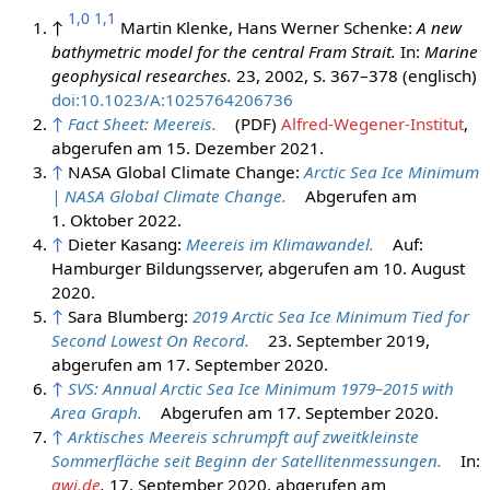
1,0
1,1
↑
Martin Klenke, Hans Werner Schenke:
A new
bathymetric model for the central Fram Strait.
In:
Marine
geophysical researches.
23, 2002, S. 367–378 (englisch)
doi:10.1023/A:1025764206736
↑
Fact Sheet: Meereis.
(PDF)
Alfred-Wegener-Institut
,
abgerufen am 15. Dezember 2021
.
↑
NASA Global Climate Change:
Arctic Sea Ice Minimum
| NASA Global Climate Change.
Abgerufen am
1. Oktober 2022
.
↑
Dieter Kasang:
Meereis im Klimawandel.
Auf:
Hamburger Bildungsserver, abgerufen am 10. August
2020.
↑
Sara Blumberg:
2019 Arctic Sea Ice Minimum Tied for
Second Lowest On Record.
23. September 2019,
abgerufen am 17. September 2020
.
↑
SVS: Annual Arctic Sea Ice Minimum 1979–2015 with
Area Graph.
Abgerufen am 17. September 2020
.
↑
Arktisches Meereis schrumpft auf zweitkleinste
Sommerfläche seit Beginn der Satellitenmessungen.
In:
awi.de
.
17. September 2020,
abgerufen am