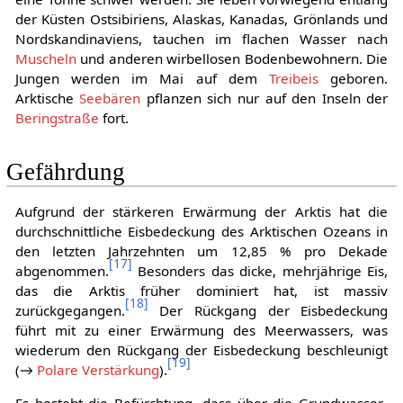
der Küsten Ostsibiriens, Alaskas, Kanadas, Grönlands und
Nordskandinaviens, tauchen im flachen Wasser nach
Muscheln
und anderen wirbellosen Bodenbewohnern. Die
Jungen werden im Mai auf dem
Treibeis
geboren.
Arktische
Seebären
pflanzen sich nur auf den Inseln der
Beringstraße
fort.
Gefährdung
Aufgrund der stärkeren Erwärmung der Arktis hat die
durchschnittliche Eisbedeckung des Arktischen Ozeans in
den letzten Jahrzehnten um 12,85 % pro Dekade
[
17
]
abgenommen.
Besonders das dicke, mehrjährige Eis,
das die Arktis früher dominiert hat, ist massiv
[
18
]
zurückgegangen.
Der Rückgang der Eisbedeckung
führt mit zu einer Erwärmung des Meerwassers, was
wiederum den Rückgang der Eisbedeckung beschleunigt
[
19
]
(→
Polare Verstärkung
).
Es besteht die Befürchtung, dass über die Grundwasser-