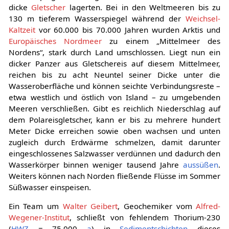
dicke
Gletscher
lagerten. Bei in den Weltmeeren bis zu
130 m tieferem Wasserspiegel während der
Weichsel-
Kaltzeit
vor 60.000 bis 70.000 Jahren wurden Arktis und
Europäisches Nordmeer
zu einem „Mittelmeer des
Nordens“, stark durch Land umschlossen. Liegt nun ein
dicker Panzer aus Gletschereis auf diesem Mittelmeer,
reichen bis zu acht Neuntel seiner Dicke unter die
Wasseroberfläche und können seichte Verbindungsreste –
etwa westlich und östlich von Island – zu umgebenden
Meeren verschließen. Gibt es reichlich Niederschlag auf
dem Polareisgletscher, kann er bis zu mehrere hundert
Meter Dicke erreichen sowie oben wachsen und unten
zugleich durch Erdwärme schmelzen, damit darunter
eingeschlossenes Salzwasser verdünnen und dadurch den
Wasserkörper binnen weniger tausend Jahre
aussüßen
.
Weiters können nach Norden fließende Flüsse im Sommer
Süßwasser einspeisen.
Ein Team um
Walter Geibert
, Geochemiker vom
Alfred-
Wegener-Institut
, schließt von fehlendem Thorium-230
(
HWZ
= 75.000
a
) in
Sedimentschichten
dieses