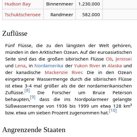
Hudson Bay
Binnenmeer
1.230.000
Tschuktschensee
Randmeer
582.000
Zuflüsse
Fünf Flüsse, die zu den längsten der Welt gehören,
münden in den Arktischen Ozean. Auf der euroasiatischen
Seite sind das die großen sibirischen Flüsse
Ob
,
Jenissei
und
Lena
, in
Nordamerika
der
Yukon River
in
Alaska
und
der kanadische
Mackenzie River
. Die in den Ozean
eingetragene Wassermenge durch die sibirischen Flüsse
ist etwa 3-4 mal größer als die der nordamerikanischen
[
8
]
Zuflüsse.
Die Forscher um Bruce Peterson
[
9
]
behaupten,
dass die ins Nordpolarmeer gelangte
Süßwassermenge von 1936 bis 1999 um etwa 128 km³
[
10
]
bzw. etwa um sieben Prozent zugenommen hat.
Angrenzende Staaten