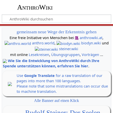
AnthroWiki
gemeinsam neue Wege der Erkenntnis gehen
Eine freie Initiative von Menschen bei
anthrowiki.at
,
anthro.world
,
biodyn.wiki
und
steiner.wiki
mit online
Lesekreisen
,
Übungsgruppen
,
Vorträgen
...
Wie Sie die Entwicklung von AnthroWiki durch Ihre
Spende unterstützen können, erfahren Sie hier
.
Use
Google Translate
for a raw translation of our
pages into more than 100 languages.
Please note that some mistranslations can occur due
to machine translation.
Alle Banner auf einen Klick
Rudolf Steiner: Der Seelen