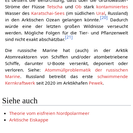
Ströme der Flüsse
Tetscha
und
Ob
stark
kontaminiertes
Wasser des
Karatschai-Sees
(im südlichen
Ural
, Russland)
[
20
]
in den Arktischen Ozean gelangen könnte.
Dadurch
würde eine der letzten großen Wildnisse verseucht
werden. Mögliche Folgen für die Tier- und Pflanzenwelt
[
21
]
sind nicht exakt abschätzbar.
Die russische Marine hat (auch) in der Arktik
Atomreaktoren von Schiffen und/oder atombetriebene
Schiffe, darunter U-Boote versenkt, deponiert oder
verloren. Siehe:
Atommüllproblematik der russischen
Marine
. Russland betreibt das erste
schwimmende
Kernkraftwerk
seit 2020 im Arktikhafen
Pewek
.
Siehe auch
Theorie vom eisfreien Nordpolarmeer
Arktische Eiskappe