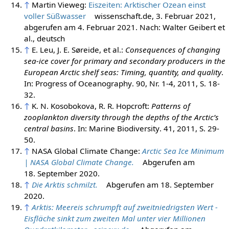
↑
Martin Vieweg:
Eiszeiten: Arktischer Ozean einst
voller Süßwasser
wissenschaft.de, 3. Februar 2021,
abgerufen am 4. Februar 2021. Nach: Walter Geibert et
al., deutsch
↑
E. Leu, J. E. Søreide, et al.:
Consequences of changing
sea-ice cover for primary and secondary producers in the
European Arctic shelf seas: Timing, quantity, and quality
.
In:
Progress of Oceanography
. 90, Nr. 1-4,
2011
, S. 18-
32.
↑
K. N. Kosobokova, R. R. Hopcroft:
Patterns of
zooplankton diversity through the depths of the Arctic’s
central basins
. In:
Marine Biodiversity
. 41,
2011
, S. 29-
50.
↑
NASA Global Climate Change:
Arctic Sea Ice Minimum
| NASA Global Climate Change.
Abgerufen am
18. September 2020
.
↑
Die Arktis schmilzt.
Abgerufen am 18. September
2020
.
↑
Arktis: Meereis schrumpft auf zweitniedrigsten Wert -
Eisfläche sinkt zum zweiten Mal unter vier Millionen