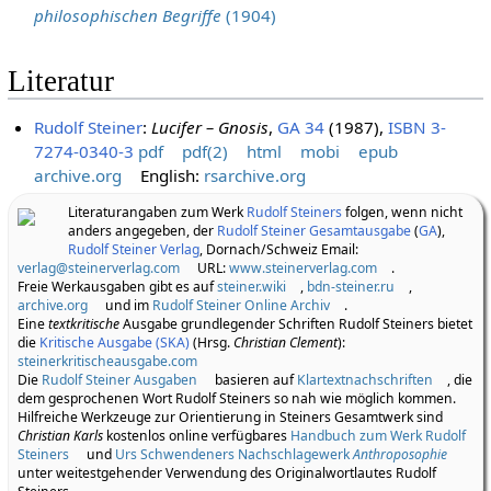
philosophischen Begriffe
(1904)
Literatur
Rudolf Steiner
:
Lucifer – Gnosis
,
GA 34
(1987),
ISBN 3-
7274-0340-3
pdf
pdf(2)
html
mobi
epub
archive.org
English:
rsarchive.org
Literaturangaben zum Werk
Rudolf Steiners
folgen, wenn nicht
anders angegeben, der
Rudolf Steiner Gesamtausgabe
(
GA
),
Rudolf Steiner Verlag
, Dornach/Schweiz Email:
verlag@steinerverlag.com
URL:
www.steinerverlag.com
.
Freie Werkausgaben gibt es auf
steiner.wiki
,
bdn-steiner.ru
,
archive.org
und im
Rudolf Steiner Online Archiv
.
Eine
textkritische
Ausgabe grundlegender Schriften Rudolf Steiners bietet
die
Kritische Ausgabe (SKA)
(Hrsg.
Christian Clement
):
steinerkritischeausgabe.com
Die
Rudolf Steiner Ausgaben
basieren auf
Klartextnachschriften
, die
dem gesprochenen Wort Rudolf Steiners so nah wie möglich kommen.
Hilfreiche Werkzeuge zur Orientierung in Steiners Gesamtwerk sind
Christian Karls
kostenlos online verfügbares
Handbuch zum Werk Rudolf
Steiners
und
Urs Schwendeners Nachschlagewerk
Anthroposophie
unter weitestgehender Verwendung des Originalwortlautes Rudolf