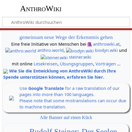
AnthroWiki
gemeinsam neue Wege der Erkenntnis gehen
Eine freie Initiative von Menschen bei
anthrowiki.at
,
anthro.world
,
biodyn.wiki
und
steiner.wiki
mit online
Lesekreisen
,
Übungsgruppen
,
Vorträgen
...
Wie Sie die Entwicklung von AnthroWiki durch Ihre
Spende unterstützen können, erfahren Sie hier
.
Use
Google Translate
for a raw translation of our
pages into more than 100 languages.
Please note that some mistranslations can occur due
to machine translation.
Alle Banner auf einen Klick
Rudolf Steiner: Der Seelen