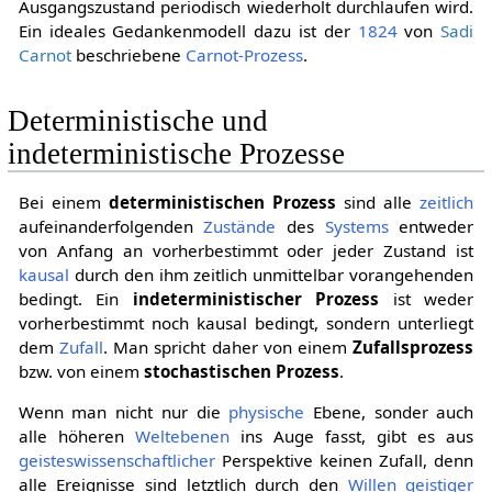
Ausgangszustand periodisch wiederholt durchlaufen wird.
Ein ideales Gedankenmodell dazu ist der
1824
von
Sadi
Carnot
beschriebene
Carnot-Prozess
.
Deterministische und
indeterministische Prozesse
Bei einem
deterministischen Prozess
sind alle
zeitlich
aufeinanderfolgenden
Zustände
des
Systems
entweder
von Anfang an vorherbestimmt oder jeder Zustand ist
kausal
durch den ihm zeitlich unmittelbar vorangehenden
bedingt. Ein
indeterministischer Prozess
ist weder
vorherbestimmt noch kausal bedingt, sondern unterliegt
dem
Zufall
. Man spricht daher von einem
Zufallsprozess
bzw. von einem
stochastischen Prozess
.
Wenn man nicht nur die
physische
Ebene, sonder auch
alle höheren
Weltebenen
ins Auge fasst, gibt es aus
geisteswissenschaftlicher
Perspektive keinen Zufall, denn
alle Ereignisse sind letztlich durch den
Willen
geistiger