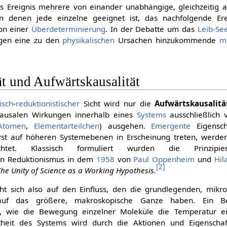
 Ereignis mehrere von einander unabhängige, gleichzeitig 
 denen jede einzelne geeignet ist, das nachfolgende Er
von einer
Überdeterminierung
. In der Debatte um das
Leib-Se
egen eine zu den
physikalischen
Ursachen hinzukommende
m
t und Aufwärtskausalität
isch
-
reduktionistischer
Sicht wird nur die
Aufwärtskausalitä
 kausalen Wirkungen innerhalb eines
Systems
ausschließlich 
Atomen
,
Elementarteilchen
) ausgehen.
Emergente
Eigensch
rst auf höheren Systemebenen in Erscheinung treten, werde
tet. Klassisch formuliert wurden die Prinzipie
hen Reduktionismus in dem
1958
von
Paul Oppenheim
und
Hil
[
2
]
The Unity of Science as a Working Hypothesis.
eht sich also auf den Einfluss, den die grundlegenden, mikr
auf das größere, makroskopische Ganze haben. Ein Bei
e, wie die Bewegung einzelner Moleküle die Temperatur e
theit des Systems wird durch die Aktionen und Eigenschaf