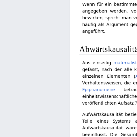
Wenn für ein bestimmtes
angegeben werden, von
bewirken, spricht man 
häufig als Argument g
angeführt.
Abwärtskausalitä
Aus einseitig
materialist
gefasst, nach der alle
einzelnen Elementen (
Verhaltensweisen, die e
Epiphänomene
betrach
einheitswissenschaftlic
veröffentlichten Aufsatz
Aufwärtskausalität bezi
Teile eines Systems 
Aufwärtskausalität wär
beeinflusst. Die Gesam