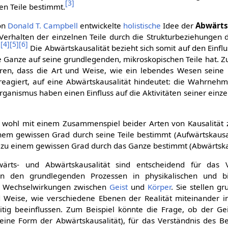
[
3
]
en Teile bestimmt.
on
Donald T. Campbell
entwickelte
holistische
Idee der
Abwärts
erhalten der einzelnen Teile durch die Strukturbeziehungen
[
4
]
[
5
]
[
6
]
.
Die Abwärtskausalität bezieht sich somit auf den Einflu
 Ganze auf seine grundlegenden, mikroskopischen Teile hat. Z
en, dass die Art und Weise, wie ein lebendes Wesen sein
eagiert, auf eine Abwärtskausalität hindeutet: die Wahrne
anismus haben einen Einfluss auf die Aktivitäten seiner einze
 wohl mit einem Zusammenspiel beider Arten von Kausalität 
nem gewissen Grad durch seine Teile bestimmt (Aufwärtskausal
ile zu einem gewissen Grad durch das Ganze bestimmt (Abwärtska
ärts- und Abwärtskausalität sind entscheidend für das V
n den grundlegenden Prozessen in physikalischen und bi
n Wechselwirkungen zwischen
Geist
und
Körper
. Sie stellen g
 Weise, wie verschiedene Ebenen der Realität miteinander i
tig beeinflussen. Zum Beispiel könnte die Frage, ob der Ge
eine Form der Abwärtskausalität), für das Verständnis des B