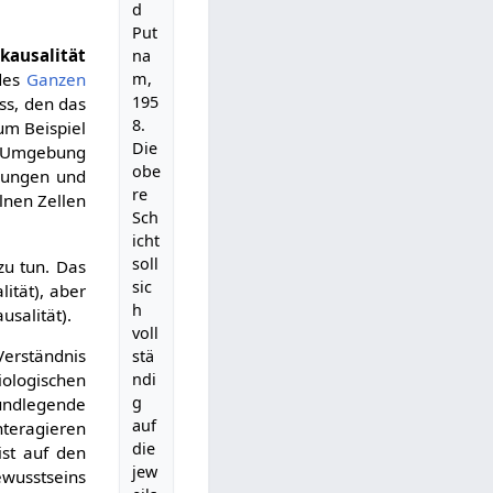
d
Put
kausalität
na
m,
 des
Ganzen
195
ss, den das
8.
um Beispiel
Die
e Umgebung
obe
hmungen und
re
lnen Zellen
Sch
icht
soll
zu tun. Das
sic
ität), aber
h
usalität).
voll
erständnis
stä
ndi
ologischen
g
rundlegende
auf
nteragieren
die
ist auf den
jew
ewusstseins