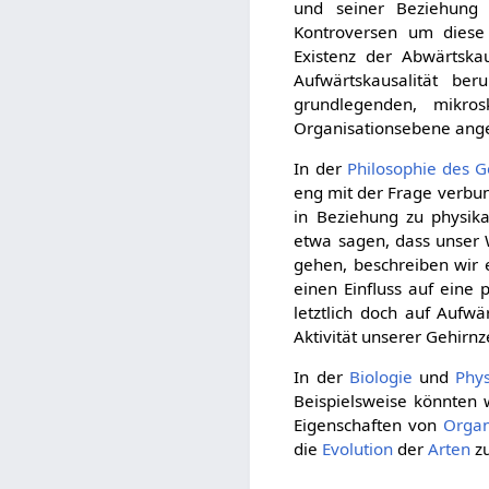
und seiner Beziehung 
Kontroversen um diese 
Existenz der Abwärtskau
Aufwärtskausalität be
grundlegenden, mikro
Organisationsebene ang
In der
Philosophie des G
eng mit der Frage verbu
in Beziehung zu physik
etwa sagen, dass unser W
gehen, beschreiben wir 
einen Einfluss auf eine 
letztlich doch auf Aufwä
Aktivität unserer Gehirn
In der
Biologie
und
Phys
Beispielsweise könnten w
Eigenschaften von
Orga
die
Evolution
der
Arten
zu