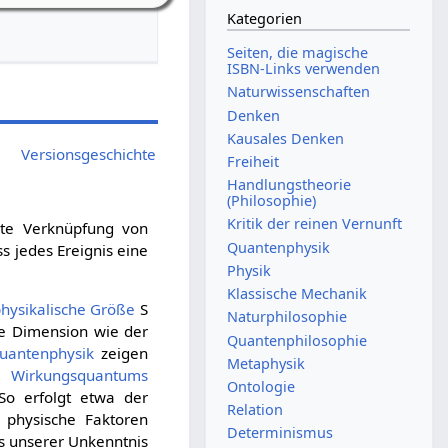
Kategorien
Seiten, die magische
ISBN-Links verwenden
Naturwissenschaften
Denken
Kausales Denken
Versionsgeschichte
Freiheit
Handlungstheorie
(Philosophie)
Kritik der reinen Vernunft
ete Verknüpfung von
Quantenphysik
s jedes Ereignis eine
Physik
Klassische Mechanik
hysikalische Größe
S
Naturphilosophie
he Dimension wie der
Quantenphilosophie
uantenphysik
zeigen
Metaphysik
n Wirkungsquantums
Ontologie
So erfolgt etwa der
Relation
 physische Faktoren
Determinismus
us unserer Unkenntnis