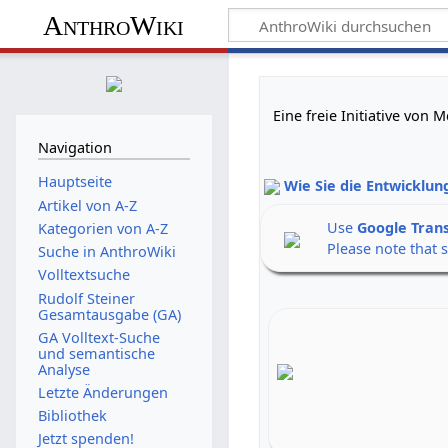
AnthroWiki
Eine freie Initiative von
Navigation
Hauptseite
Wie Sie die Entwicklun
Artikel von A-Z
Use
Google Tran
Kategorien von A-Z
Please note that 
Suche in AnthroWiki
Volltextsuche
Rudolf Steiner
Gesamtausgabe (GA)
GA Volltext-Suche
und semantische
Analyse
Letzte Änderungen
Bibliothek
Jetzt spenden!