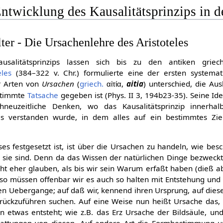
Entwicklung des Kausalitätsprinzips in d
ter - Die Ursachenlehre des Aristoteles
salitätsprinzips lassen sich bis zu den antiken griech
eles
(384–322 v. Chr.) formulierte eine der ersten systemat
er Arten von
Ursachen
(
griech.
,
aitia
) unterschied, die Au
αἰτία
estimmte
Tatsache
gegeben ist (Phys. II 3, 194b23-35). Seine I
rühneuzeitliche Denken, wo das Kausalitätsprinzip innerha
des verstanden wurde, in dem alles auf ein bestimmtes Zi
s festgesetzt ist, ist über die Ursachen zu handeln, wie bes
h sie sind. Denn da das Wissen der natürlichen Dinge bezweckt
ht eher glauben, als bis wir sein Warum erfaßt haben (dieß abe
 so müssen offenbar wir es auch so halten mit Entstehung un
hen Uebergange; auf daß wir, kennend ihren Ursprung, auf diese
urückzuführen suchen. Auf eine Weise nun heißt Ursache das,
etwas entsteht; wie z.B. das Erz Ursache der Bildsäule, und