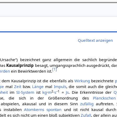
Quelltext anzeigen
Ursache“) bezeichnet ganz allgemein die sachlich begründ
 Das
Kausalprinzip
besagt, umgangssprachlich ausgedrückt, das
[
1
]
erden
ein Bewirktwerden ist.
 dem Kausalprinzip ist die ebenfalls als
Wirkung
bezeichnete
p
gie
mal
Zeit
bzw.
Länge
mal
Impuls
, die somit auch die gleic
2
−1
nheit
im
SI-System
ist
kg
·
m
·
s
=
Js
. Die Erkenntnisse der
Q
isse, die sich in der Größenordnung des
Plancksche
abspielen, akausal und in diesem Sinn
zufällig
auftreten. 
 instabilen
Atomkerns
spontan
und ist nicht kausal durch
delt es sich nicht um einen bloß subjektiven
Zufall
, der allein a