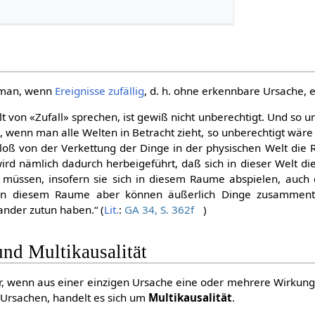
 man, wenn
Ereignisse
zufällig
, d. h. ohne erkennbare Ursache, e
t von «Zufall» sprechen, ist gewiß nicht unberechtigt. Und so un
», wenn man alle Welten in Betracht zieht, so unberechtigt wäre
ß von der Verkettung der Dinge in der physischen Welt die Re
ird nämlich dadurch herbeigeführt, daß sich in dieser Welt di
 müssen, insofern sie sich in diesem Raume abspielen, auch
n diesem Raume aber können äußerlich Dinge zusammentre
nander zutun haben.“ (
Lit.
:
GA 34, S. 362f
)
nd Multikausalität
or, wenn aus einer einzigen Ursache eine oder mehrere Wirkun
Ursachen, handelt es sich um
Multikausalität
.