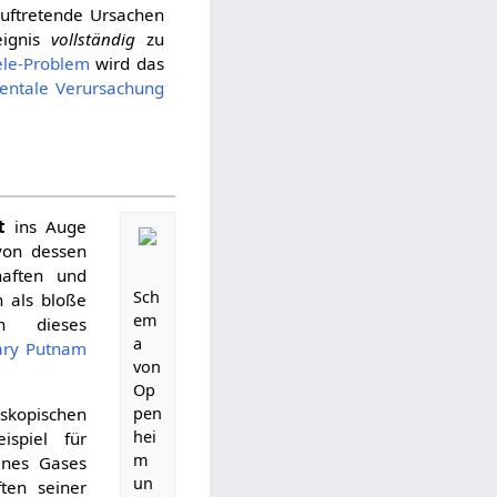
auftretende Ursachen
eignis
vollständig
zu
ele-Problem
wird das
entale Verursachung
t
ins Auge
von dessen
aften und
Sch
n als bloße
em
n dieses
a
ary Putnam
von
Op
pen
oskopischen
hei
spiel für
m
ines Gases
un
ten seiner