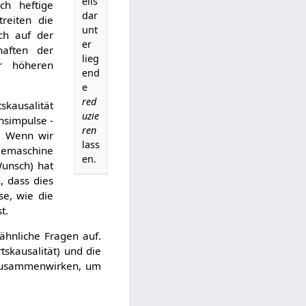
eils
ch heftige
dar
reiten die
unt
ich auf der
er
haften der
lieg
r höheren
end
e
red
skausalität
uzie
nsimpulse -
ren
. Wenn wir
lass
feemaschine
en.
Wunsch) hat
, dass dies
se, wie die
t.
ähnliche Fragen auf.
skausalität) und die
 zusammenwirken, um