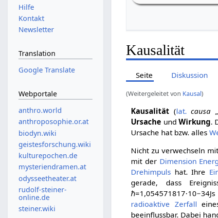
Hilfe
Kontakt
Newsletter
Kausalität
Translation
Google Translate
Seite
Diskussion
Webportale
(Weitergeleitet von
Kausal
)
anthro.world
Kausalität
(
lat.
causa
„
Ursache
und
Wirkung
.
anthroposophie.or.at
Ursache hat bzw. alles
W
biodyn.wiki
geistesforschung.wiki
Nicht zu verwechseln mit
kulturepochen.de
mit der
Dimension
Ener
mysteriendramen.at
Drehimpuls
hat. Ihre
Ei
odysseetheater.at
gerade, dass Ereign
rudolf-steiner-
ℏ
=
1
,
0
5
4
5
7
1
8
1
7
⋅
1
0
−
3
4
J
s
online.de
radioaktive Zerfall
eines
steiner.wiki
beeinflussbar. Dabei han