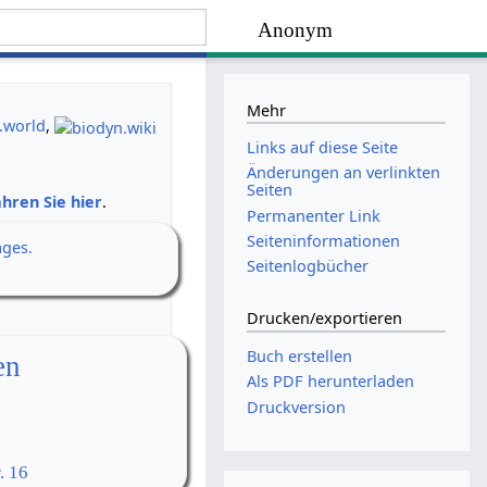
Anonym
Mehr
.world
,
Links auf diese Seite
Änderungen an verlinkten
Seiten
hren Sie hier
.
Permanenter Link
Seiten­­informationen
ages.
Seitenlogbücher
Drucken/­exportieren
Buch erstellen
en
Als PDF herunterladen
Druckversion
. 16