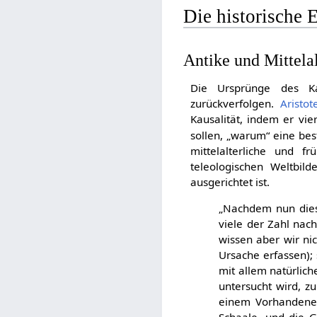
Die historische 
Antike und Mittelal
Die Ursprünge des Kau
zurückverfolgen.
Aristot
Kausalität, indem er vi
sollen, „warum“ eine b
mittelalterliche und f
teleologischen Weltbil
ausgerichtet ist.
„Nachdem nun diese
viele der Zahl nac
wissen aber wir nic
Ursache erfassen);
mit allem natürlic
untersucht wird, z
einem Vorhandenen 