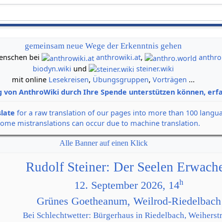
gemeinsam neue Wege der Erkenntnis gehen
 Menschen bei
anthrowiki.at
,
anthro
biodyn.wiki
und
steiner.wiki
mit online
Lesekreisen
,
Übungsgruppen
,
Vorträgen
...
g von AnthroWiki durch Ihre Spende unterstützen können, erfa
slate
for a raw translation of our pages into more than 100 langu
some mistranslations can occur due to machine translation.
Alle Banner auf einen Klick
Rudolf Steiner: Der Seelen Erwach
h
12. September 2026, 14
Grünes Goetheanum, Weilrod-Riedelbach
Bei Schlechtwetter: Bürgerhaus in Riedelbach, Weiherstr