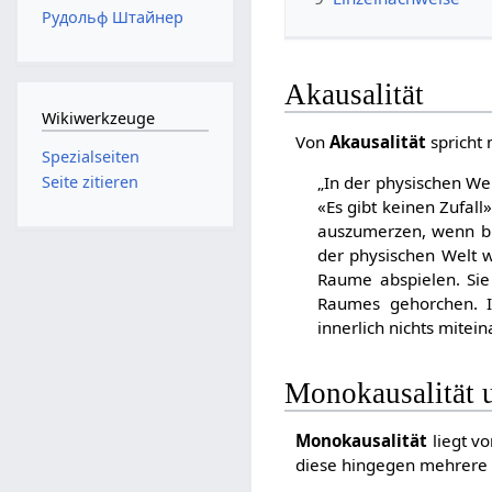
Рудольф Штайнер
Akausalität
Wikiwerkzeuge
Von
Akausalität
spricht
Spezialseiten
Seite zitieren
„In der physischen Wel
«Es gibt keinen Zufall
auszumerzen, wenn blo
der physischen Welt w
Raume abspielen. Sie
Raumes gehorchen. I
innerlich nichts mitei
Monokausalität u
Monokausalität
liegt v
diese hingegen mehrere 