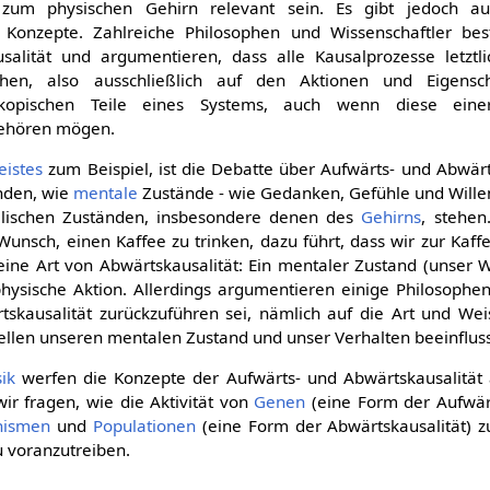
zum physischen Gehirn relevant sein. Es gibt jedoch au
Konzepte. Zahlreiche Philosophen und Wissenschaftler best
salität und argumentieren, dass alle Kausalprozesse letztl
ruhen, also ausschließlich auf den Aktionen und Eigensc
skopischen Teile eines Systems, auch wenn diese eine
ehören mögen.
eistes
zum Beispiel, ist die Debatte über Aufwärts- und Abwärt
nden, wie
mentale
Zustände - wie Gedanken, Gefühle und Wille
alischen Zuständen, insbesondere denen des
Gehirns
, stehen
unsch, einen Kaffee zu trinken, dazu führt, dass wir zur Kaf
eine Art von Abwärtskausalität: Ein mentaler Zustand (unser 
physische Aktion. Allerdings argumentieren einige Philosophen
rtskausalität zurückzuführen sei, nämlich auf die Art und Wei
zellen unseren mentalen Zustand und unser Verhalten beeinfluss
ik
werfen die Konzepte der Aufwärts- und Abwärtskausalität 
ir fragen, wie die Aktivität von
Genen
(eine Form der Aufwärt
nismen
und
Populationen
(eine Form der Abwärtskausalität)
 voranzutreiben.