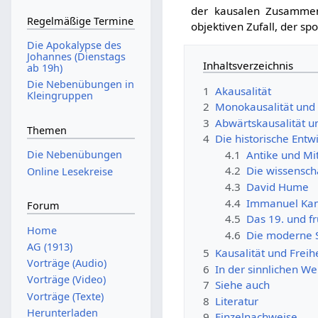
der kausalen Zusammenh
Regelmäßige Termine
objektiven Zufall, der spo
Die Apokalypse des
Johannes (Dienstags
Inhaltsverzeichnis
ab 19h)
Die Nebenübungen in
1
Akausalität
Kleingruppen
2
Monokausalität und 
3
Abwärtskausalität u
Themen
4
Die historische Entw
4.1
Antike und Mit
Die Nebenübungen
4.2
Die wissensch
Online Lesekreise
4.3
David Hume
4.4
Immanuel Kan
Forum
4.5
Das 19. und f
Home
4.6
Die moderne S
AG (1913)
5
Kausalität und Freih
Vorträge (Audio)
6
In der sinnlichen Wel
Vorträge (Video)
7
Siehe auch
Vorträge (Texte)
8
Literatur
Herunterladen
9
Einzelnachweise