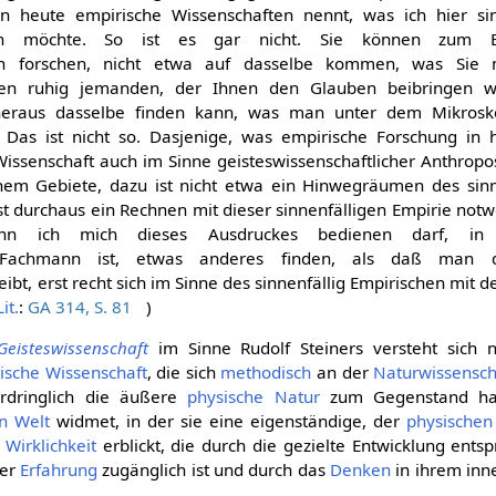
 heute empirische Wissenschaften nennt, was ich hier sinn
en möchte. So ist es gar nicht. Sie können zum B
lich forschen, nicht etwa auf dasselbe kommen, was Sie
nen ruhig jemanden, der Ihnen den Glauben beibringen w
 heraus dasselbe finden kann, was man unter dem Mikrosko
. Das ist nicht so. Dasjenige, was empirische Forschung in 
issenschaft auch im Sinne geisteswissenschaftlicher Anthropo
em Gebiete, dazu ist nicht etwa ein Hinwegräumen des sinn
ist durchaus ein Rechnen mit dieser sinnenfälligen Empirie not
enn ich mich dieses Ausdruckes bedienen darf, in a
ft Fachmann ist, etwas anderes finden, als daß man
eibt, erst recht sich im Sinne des sinnenfällig Empirischen mit
Lit.
:
GA 314, S. 81
)
eisteswissenschaft
im Sinne Rudolf Steiners versteht sich 
ische
Wissenschaft
, die sich
methodisch
an der
Naturwissensch
ordringlich die äußere
physische
Natur
zum Gegenstand hat
en Welt
widmet, in der sie eine eigenständige, der
physischen
e
Wirklichkeit
erblickt, die durch die gezielte Entwicklung ent
der
Erfahrung
zugänglich ist und durch das
Denken
in ihrem in