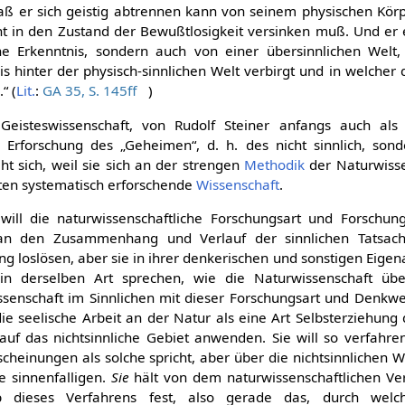
daß er sich geistig abtrennen kann von seinem physischen Kör
t in den Zustand der Bewußtlosigkeit versinken muß. Und er e
che Erkenntnis, sondern auch von einer übersinnlichen Welt,
s hinter der physisch-sinnlichen Welt verbirgt und in welche
“ (
Lit.
:
GA 35, S. 145ff
)
Geisteswissenschaft, von Rudolf Steiner anfangs auch al
r Erforschung des „Geheimen“, d. h. des nicht sinnlich, sond
ht sich, weil sie sich an der strengen
Methodik
der Naturwisse
lten systematisch erforschende
Wissenschaft
.
will die naturwissenschaftliche Forschungsart und Forschun
an den Zusammenhang und Verlauf der sinnlichen Tatsach
oslösen, aber sie in ihrer denkerischen und sonstigen Eigenart
 in derselben Art sprechen, wie die Naturwissenschaft über
enschaft im Sinnlichen mit dieser Forschungsart und Denkweis
e seelische Arbeit an der Natur als eine Art Selbsterziehung
f das nichtsinnliche Gebiet anwenden. Sie will so verfahren
scheinungen als solche spricht, aber über die nichtsinnlichen W
e sinnenfalligen.
Sie
hält von dem naturwissenschaftlichen Ver
b dieses Verfahrens fest, also gerade das, durch welch