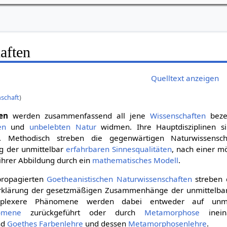
aften
Quelltext anzeigen
schaft
)
en
werden zusammenfassend all jene
Wissenschaften
bezei
en
und
unbelebten
Natur
widmen. Ihre Hauptdisziplinen s
. Methodisch streben die gegenwärtigen Naturwissensch
g der unmittelbar
erfahrbaren
Sinnesqualitäten
, nach einer m
ihrer Abbildung durch ein
mathematisches Modell
.
ropagierten
Goetheanistischen Naturwissenschaften
streben
klärung der gesetzmäßigen Zusammenhänge der unmittelb
plexere Phänomene werden dabei entweder auf unmit
omene
zurückgeführt oder durch
Metamorphose
ineina
nd
Goethes
Farbenlehre
und dessen
Metamorphosenlehre
.