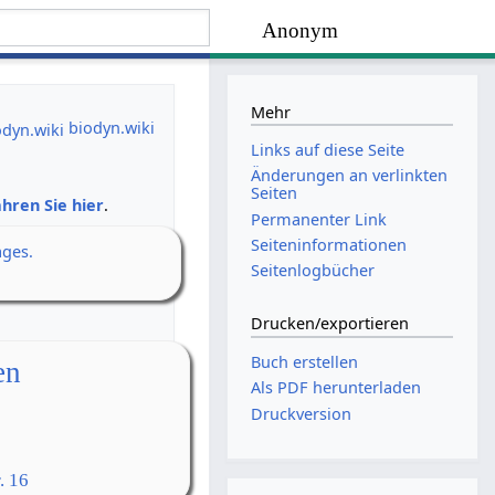
Anonym
Mehr
biodyn.wiki
Links auf diese Seite
Änderungen an verlinkten
Seiten
hren Sie hier
.
Permanenter Link
Seiten­­informationen
ages.
Seitenlogbücher
Drucken/­exportieren
Buch erstellen
en
Als PDF herunterladen
Druckversion
. 16