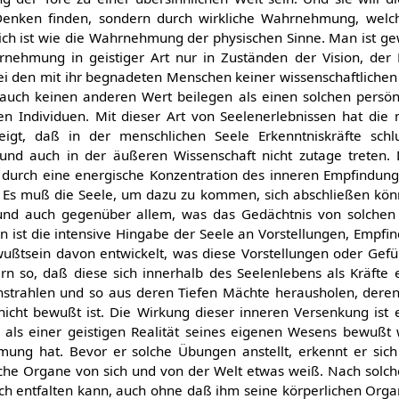
 Denken finden, sondern durch wirkliche Wahrnehmung, welc
ch ist wie die Wahrnehmung der physischen Sinne. Man ist gew
nehmung in geistiger Art nur in Zuständen der Vision, der 
bei den mit ihr begnadeten Menschen keiner wissenschaftlichen 
auch keinen anderen Wert beilegen als einen solchen persönl
en Individuen. Mit dieser Art von Seelenerlebnissen hat di
zeigt, daß in der menschlichen Seele Erkenntniskräfte sc
nd auch in der äußeren Wissenschaft nicht zutage treten. 
 durch eine energische Konzentration des inneren Empfindung
Es muß die Seele, um dazu zu kommen, sich abschließen kön
und auch gegenüber allem, was das Gedächtnis von solchen
n ist die intensive Hingabe der Seele an Vorstellungen, Empf
ßtsein davon entwickelt, was diese Vorstellungen oder Gefüh
n so, daß diese sich innerhalb des Seelenlebens als Kräfte 
hstrahlen und so aus deren Tiefen Mächte herausholen, dere
cht bewußt ist. Die Wirkung dieser inneren Versenkung ist e
 als einer geistigen Realität seines eigenen Wesens bewußt 
ung hat. Bevor er solche Übungen anstellt, erkennt er sich
iche Organe von sich und von der Welt etwas weiß. Nach solc
ich entfalten kann, auch ohne daß ihm seine körperlichen Org