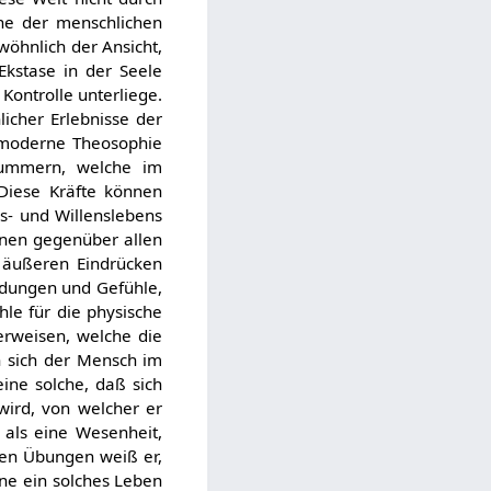
he der menschlichen
öhnlich der Ansicht,
Ekstase in der Seele
Kontrolle unterliege.
icher Erlebnisse der
e moderne Theosophie
hlummern, welche im
Diese Kräfte können
s- und Willenslebens
nen gegenüber allen
 äußeren Eindrücken
indungen und Gefühle,
le für die physische
erweisen, welche die
n sich der Mensch im
ine solche, daß sich
wird, von welcher er
 als eine Wesenheit,
hen Übungen weiß er,
ane ein solches Leben