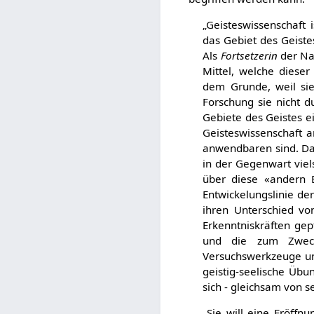
„Geisteswissenschaft 
das Gebiet des Geistes
Als
Fortsetzerin
der Nat
Mittel, welche diese
dem Grunde, weil si
Forschung sie nicht d
Gebiete des Geistes e
Geisteswissenschaft a
anwendbaren sind. Dam
in der Gegenwart vie
über diese «andern E
Entwickelungslinie de
ihren Unterschied vo
Erkenntniskräften ge
und die zum Zwecke
Versuchswerkzeuge unt
geistig-seelische Übu
sich - gleichsam von sel
„Sie will eine Eröffn