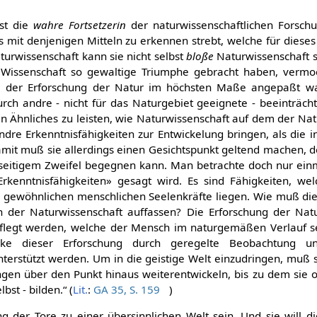
ist die
wahre Fortsetzerin
der naturwissenschaftlichen Forsch
 mit denjenigen Mitteln zu erkennen strebt, welche für dieses 
urwissenschaft kann sie nicht selbst
bloße
Naturwissenschaft s
r Wissenschaft so gewaltige Triumphe gebracht haben, verm
e der Erforschung der Natur im höchsten Maße angepaßt wa
urch andre - nicht für das Naturgebiet geeignete - beeinträc
in Ähnliches zu leisten, wie Naturwissenschaft auf dem der Nat
ndre Erkenntnisfähigkeiten zur Entwickelung bringen, als die 
it muß sie allerdings einen Gesichtspunkt geltend machen, de
lseitigem Zweifel begegnen kann. Man betrachte doch nur ei
rkenntnisfähigkeiten» gesagt wird. Es sind Fähigkeiten, we
r gewöhnlichen menschlichen Seelenkräfte liegen. Wie muß die
n der Naturwissenschaft auffassen? Die Erforschung der Na
pflegt werden, welche der Mensch im naturgemäßen Verlauf s
 dieser Erforschung durch geregelte Beobachtung und
erstützt werden. Um in die geistige Welt einzudringen, muß 
ngen über den Punkt hinaus weiterentwickeln, bis zu dem sie
bst - bilden.“ (
Lit.
:
GA 35, S. 159
)
ung der Tore zu einer übersinnlichen Welt sein. Und sie will d