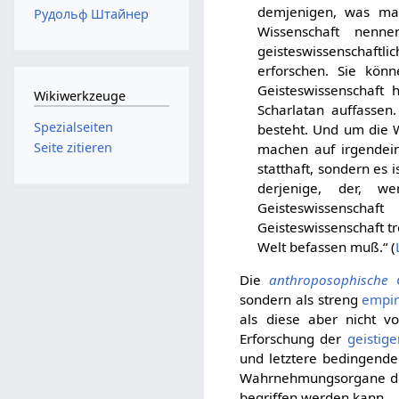
demjenigen, was man
Рудольф Штайнер
Wissenschaft nenn
geisteswissenschaft
erforschen. Sie kön
Geisteswissenschaft
Wikiwerkzeuge
Scharlatan auffassen
Spezialseiten
besteht. Und um die W
Seite zitieren
machen auf irgendein
statthaft, sondern es 
derjenige, der, w
Geisteswissenscha
Geisteswissenschaft tr
Welt befassen muß.“ (
Die
anthroposophische G
sondern als streng
empir
als diese aber nicht v
Erforschung der
geistig
und letztere bedingend
Wahrnehmungsorgane 
begriffen werden kann.