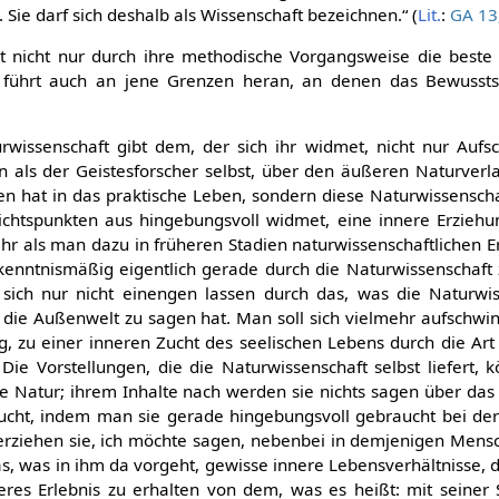
. Sie darf sich deshalb als Wissenschaft bezeichnen.“ (
Lit.
:
GA 13,
st nicht nur durch ihre methodische Vorgangsweise die beste 
e führt auch an jene Grenzen heran, an denen das Bewussts
wissenschaft gibt dem, der sich ihr widmet, nicht nur Aufs
als der Geistesforscher selbst, über den äußeren Naturverla
n hat in das praktische Leben, sondern diese Naturwissenscha
ichtspunkten aus hingebungsvoll widmet, eine innere Erzieh
r als man dazu in früheren Stadien naturwissenschaftlichen E
kenntnismäßig eigentlich gerade durch die Naturwissenschaft 
l sich nur nicht einengen lassen durch das, was die Naturwi
die Außenwelt zu sagen hat. Man soll sich vielmehr aufschwi
ng, zu einer inneren Zucht des seelischen Lebens durch die A
 Die Vorstellungen, die die Naturwissenschaft selbst liefert,
 Natur; ihrem Inhalte nach werden sie nichts sagen über das 
cht, indem man sie gerade hingebungsvoll gebraucht bei der
erziehen sie, ich möchte sagen, nebenbei in demjenigen Mensc
s, was in ihm da vorgeht, gewisse innere Lebensverhältnisse, d
neres Erlebnis zu erhalten von dem, was es heißt: mit seiner