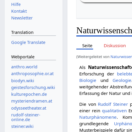
Hilfe
Kontakt
Newsletter
Naturwissensch
Translation
Google Translate
Seite
Diskussion
Webportale
(Weitergeleitet von
Naturwissen
anthro.world
Als
Naturwissenschaft
Erforschung der
belebt
anthroposophie.or.at
Biologie
und
Geologie
biodyn.wiki
weitgehender Abstreifun
geistesforschung.wiki
Erfassung der Natur und 
kulturepochen.de
mysteriendramen.at
Die von
Rudolf Steiner
p
odysseetheater.at
einer rein
qualitativen
Er
rudolf-steiner-
Naturphänomene
. Kom
online.de
grundlegende
Urphän
steiner.wiki
Musterbeispiele dafür si