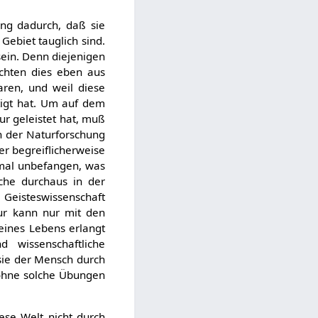
ung dadurch, daß sie
Gebiet tauglich sind.
ein. Denn diejenigen
ochten dies eben aus
ren, und weil diese
htigt hat. Um auf dem
ur geleistet hat, muß
in der Naturforschung
r begreiflicherweise
nmal unbefangen, was
lche durchaus in der
 Geisteswissenschaft
tur kann nur mit den
eines Lebens erlangt
 wissenschaftliche
sie der Mensch durch
 ohne solche Übungen
iese Welt nicht durch