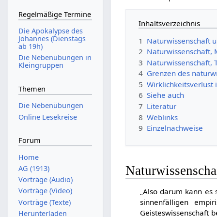
Regelmäßige Termine
Inhaltsverzeichnis
Die Apokalypse des
Johannes (Dienstags
1
Naturwissenschaft u
ab 19h)
2
Naturwissenschaft,
Die Nebenübungen in
3
Naturwissenschaft, 
Kleingruppen
4
Grenzen des naturwi
5
Wirklichkeitsverlust
Themen
6
Siehe auch
Die Nebenübungen
7
Literatur
8
Weblinks
Online Lesekreise
9
Einzelnachweise
Forum
Home
Naturwissenscha
AG (1913)
Vorträge (Audio)
Vorträge (Video)
„Also darum kann es 
sinnenfälligen empi
Vorträge (Texte)
Geisteswissenschaft b
Herunterladen