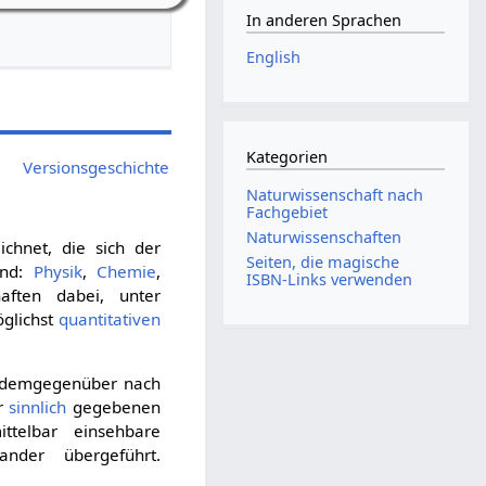
In anderen Sprachen
English
Kategorien
Versionsgeschichte
Naturwissenschaft nach
Fachgebiet
Naturwissenschaften
chnet, die sich der
Seiten, die magische
ind:
Physik
,
Chemie
,
ISBN-Links verwenden
aften dabei, unter
öglichst
quantitativen
 demgegenüber nach
ar
sinnlich
gegebenen
telbar einsehbare
nder übergeführt.