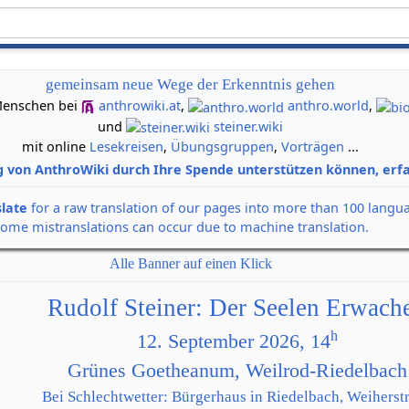
gemeinsam neue Wege der Erkenntnis gehen
n Menschen bei
anthrowiki.at
,
anthro.world
,
und
steiner.wiki
mit online
Lesekreisen
,
Übungsgruppen
,
Vorträgen
...
g von AnthroWiki durch Ihre Spende unterstützen können, erfa
slate
for a raw translation of our pages into more than 100 langu
some mistranslations can occur due to machine translation.
Alle Banner auf einen Klick
Rudolf Steiner: Der Seelen Erwach
h
12. September 2026, 14
Grünes Goetheanum, Weilrod-Riedelbach
Bei Schlechtwetter: Bürgerhaus in Riedelbach, Weiherstr