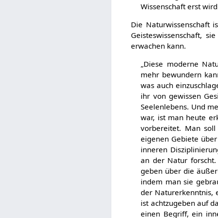
Wissenschaft erst wird
Die Naturwissenschaft i
Geisteswissenschaft, si
erwachen kann.
„Diese moderne Natur
mehr bewundern kann 
was auch einzuschlage
ihr von gewissen Ges
Seelenlebens. Und meh
war, ist man heute er
vorbereitet. Man sol
eigenen Gebiete über 
inneren Disziplinieru
an der Natur forscht.
geben über die äußere
indem man sie gebrau
der Naturerkenntnis, 
ist achtzugeben auf da
einen Begriff, ein in