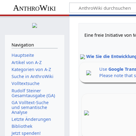
AnthroWiki
Eine freie Initiative vo
Navigation
Hauptseite
Wie Sie die Entwicklun
Artikel von A-Z
Use
Google Tran
Kategorien von A-Z
Please note that 
Suche in AnthroWiki
Volltextsuche
Rudolf Steiner
Gesamtausgabe (GA)
GA Volltext-Suche
und semantische
Analyse
Letzte Änderungen
Bibliothek
Jetzt spenden!