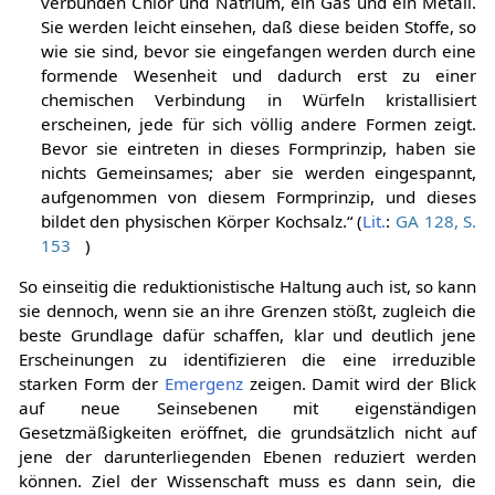
verbunden Chlor und Natrium, ein Gas und ein Metall.
Sie werden leicht einsehen, daß diese beiden Stoffe, so
wie sie sind, bevor sie eingefangen werden durch eine
formende Wesenheit und dadurch erst zu einer
chemischen Verbindung in Würfeln kristallisiert
erscheinen, jede für sich völlig andere Formen zeigt.
Bevor sie eintreten in dieses Formprinzip, haben sie
nichts Gemeinsames; aber sie werden eingespannt,
aufgenommen von diesem Formprinzip, und dieses
bildet den physischen Körper Kochsalz.“ (
Lit.
:
GA 128, S.
153
)
So einseitig die reduktionistische Haltung auch ist, so kann
sie dennoch, wenn sie an ihre Grenzen stößt, zugleich die
beste Grundlage dafür schaffen, klar und deutlich jene
Erscheinungen zu identifizieren die eine irreduzible
starken Form der
Emergenz
zeigen. Damit wird der Blick
auf neue Seinsebenen mit eigenständigen
Gesetzmäßigkeiten eröffnet, die grundsätzlich nicht auf
jene der darunterliegenden Ebenen reduziert werden
können. Ziel der Wissenschaft muss es dann sein, die