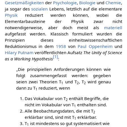
Gesetzmäßigkeiten
der
Psychologie
,
Biologie
und
Chemie
,
ja sogar des
sozialen
Lebens, letztlich auf die elementare
Physik
reduziert werden können, wobei die
Elementarbausteine der Physik zwar nicht
notwendigerweise, aber doch meist als
materiell
aufgefasst werden. Klassisch formuliert wurden die
Prinzipien dieses einheitswissenschaftlichen
Reduktionismus in dem
1958
von
Paul Oppenheim
und
Hilary Putnam
veröffentlichten Aufsatz
The Unity of Science
[
1
]
as a Working Hypothesis
:
„Die prinzipiellen Anforderungen können wie
folgt zusammengefasst werden: gegeben
seien zwei Theorien T
und T
, T
wird genau
1
2
2
dann zu T
reduziert, wenn
1
Das Vokabular von T
enthält Begriffe, die
2
nicht im Vokabular von T
enthalten sind.
1
Alle Beobachtungsdaten, die mit T
2
erklärbar sind, sind mit T
erklärbar.
1
T
ist mindestens so gut systematisiert wie
1