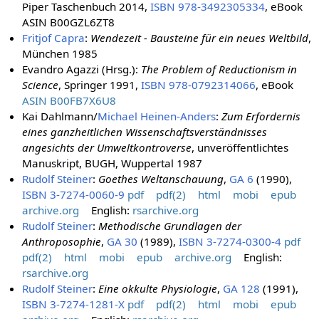
Piper Taschenbuch 2014,
ISBN 978-3492305334
, eBook
ASIN B00GZL6ZT8
Fritjof Capra
:
Wendezeit - Bausteine für ein neues Weltbild
,
München 1985
Evandro Agazzi (Hrsg.):
The Problem of Reductionism in
Science
, Springer 1991,
ISBN 978-0792314066
, eBook
ASIN B00FB7X6U8
Kai Dahlmann/
Michael Heinen-Anders
:
Zum Erfordernis
eines ganzheitlichen Wissenschaftsverständnisses
angesichts der Umweltkontroverse
, unveröffentlichtes
Manuskript, BUGH, Wuppertal 1987
Rudolf Steiner
:
Goethes Weltanschauung
,
GA 6
(1990),
ISBN 3-7274-0060-9
pdf
pdf(2)
html
mobi
epub
archive.org
English:
rsarchive.org
Rudolf Steiner
:
Methodische Grundlagen der
Anthroposophie
,
GA 30
(1989),
ISBN 3-7274-0300-4
pdf
pdf(2)
html
mobi
epub
archive.org
English:
rsarchive.org
Rudolf Steiner
:
Eine okkulte Physiologie
,
GA 128
(1991),
ISBN 3-7274-1281-X
pdf
pdf(2)
html
mobi
epub