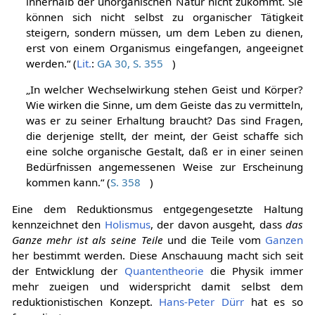
innerhalb der unorganischen Natur nicht zukommt. Sie
können sich nicht selbst zu organischer Tätigkeit
steigern, sondern müssen, um dem Leben zu dienen,
erst von einem Organismus eingefangen, angeeignet
werden.“ (
Lit.
:
GA 30, S. 355
)
„In welcher Wechselwirkung stehen Geist und Körper?
Wie wirken die Sinne, um dem Geiste das zu vermitteln,
was er zu seiner Erhaltung braucht? Das sind Fragen,
die derjenige stellt, der meint, der Geist schaffe sich
eine solche organische Gestalt, daß er in einer seinen
Bedürfnissen angemessenen Weise zur Erscheinung
kommen kann.“ (
S. 358
)
Eine dem Reduktionsmus entgegengesetzte Haltung
kennzeichnet den
Holismus
, der davon ausgeht, dass
das
Ganze mehr ist als seine Teile
und die Teile vom
Ganzen
her bestimmt werden. Diese Anschauung macht sich seit
der Entwicklung der
Quantentheorie
die Physik immer
mehr zueigen und widerspricht damit selbst dem
reduktionistischen Konzept.
Hans-Peter Dürr
hat es so