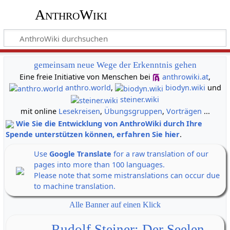
AnthroWiki
gemeinsam neue Wege der Erkenntnis gehen
Eine freie Initiative von Menschen bei
anthrowiki.at
,
anthro.world
,
biodyn.wiki
und
steiner.wiki
mit online
Lesekreisen
,
Übungsgruppen
,
Vorträgen
...
Wie Sie die Entwicklung von AnthroWiki durch Ihre
Spende unterstützen können, erfahren Sie hier
.
Use
Google Translate
for a raw translation of our
pages into more than 100 languages.
Please note that some mistranslations can occur due
to machine translation.
Alle Banner auf einen Klick
Rudolf Steiner: Der Seelen