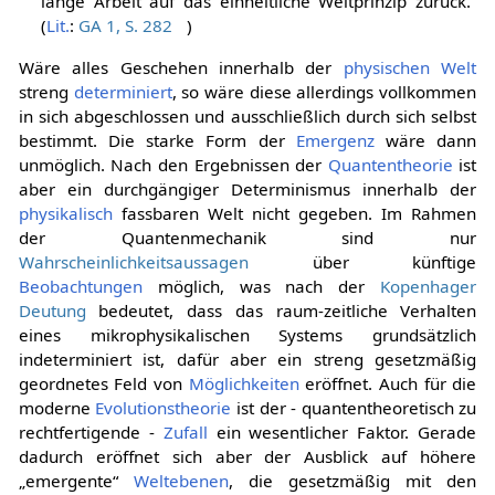
lange Arbeit auf das einheitliche Weltprinzip zurück.“
(
Lit.
:
GA 1, S. 282
)
Wäre alles Geschehen innerhalb der
physischen Welt
streng
determiniert
, so wäre diese allerdings vollkommen
in sich abgeschlossen und ausschließlich durch sich selbst
bestimmt. Die starke Form der
Emergenz
wäre dann
unmöglich. Nach den Ergebnissen der
Quantentheorie
ist
aber ein durchgängiger Determinismus innerhalb der
physikalisch
fassbaren Welt nicht gegeben. Im Rahmen
der Quantenmechanik sind nur
Wahrscheinlichkeitsaussagen
über künftige
Beobachtungen
möglich, was nach der
Kopenhager
Deutung
bedeutet, dass das raum-zeitliche Verhalten
eines mikrophysikalischen Systems grundsätzlich
indeterminiert ist, dafür aber ein streng gesetzmäßig
geordnetes Feld von
Möglichkeiten
eröffnet. Auch für die
moderne
Evolutionstheorie
ist der - quantentheoretisch zu
rechtfertigende -
Zufall
ein wesentlicher Faktor. Gerade
dadurch eröffnet sich aber der Ausblick auf höhere
„emergente“
Weltebenen
, die gesetzmäßig mit den