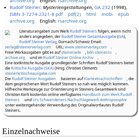
archive.org
English:
rsarchive.org
Rudolf Steiner
:
Mysteriengestaltungen
,
GA 232
(1998),
ISBN 3-7274-2321-8
pdf
pdf(2)
html
mobi
epub
archive.org
English:
rsarchive.org
Literaturangaben zum Werk
Rudolf Steiners
folgen, wenn nicht
anders angegeben, der
Rudolf Steiner Gesamtausgabe
(
GA
),
Rudolf Steiner Verlag
, Dornach/Schweiz Email:
verlag@steinerverlag.com
URL:
www.steinerverlag.com
.
Freie Werkausgaben gibt es auf
steiner.wiki
,
bdn-steiner.ru
,
archive.org
und im
Rudolf Steiner Online Archiv
.
Eine
textkritische
Ausgabe grundlegender Schriften Rudolf Steiners bietet
die
Kritische Ausgabe (SKA)
(Hrsg.
Christian Clement
):
steinerkritischeausgabe.com
Die
Rudolf Steiner Ausgaben
basieren auf
Klartextnachschriften
, die
dem gesprochenen Wort Rudolf Steiners so nah wie möglich kommen.
Hilfreiche Werkzeuge zur Orientierung in Steiners Gesamtwerk sind
Christian Karls
kostenlos online verfügbares
Handbuch zum Werk Rudolf
Steiners
und
Urs Schwendeners Nachschlagewerk
Anthroposophie
unter weitestgehender Verwendung des Originalwortlautes Rudolf
Steiners.
Einzelnachweise