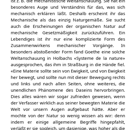
ist z. B. die mechanistische Weltanschauung. Sie hat ein
besonderes Auge und Verständnis für das, was sich
mechanisch erklären läßt. Deshalb erscheint ihr das
Mechanische als das einzig Naturgemäße. Sie sucht
auch die Erscheinungen der organischen Natur auf
mechanische Gesetzmäßigkeit zurückzuführen. Ein
Lebendiges ist ihr nur eine komplizierte Form des
Zusammenwirkens mechanischer Vorgänge. In
besonders abstoßender Form fand Goethe eine solche
Weltanschauung in Holbachs «Systeme de la nature»
ausgesprochen, das ihm in Straßburg in die Hände fiel.
«Eine Materie sollte sein von Ewigkeit, und von Ewigkeit
her bewegt, und sollte nun mit dieser Bewegung rechts
und links und nach allen Seiten, ohne weiteres, die
unendlichen Phänomene des Daseins hervorbringen.
Dies alles wären wir sogar zufrieden gewesen, wenn
der Verfasser wirklich aus seiner bewegten Materie die
Welt vor unsern Augen aufgebaut hätte. Aber er
mochte von der Natur so wenig wissen als wir: denn
indem er einige allgemeine Begriffe hingepfahlt,
verläßt er sie sogleich, um dasjenige, was hoher als die