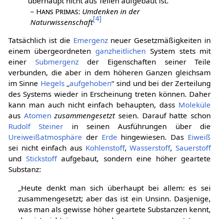
überhaupt nicht aus Teilen aufgebaut ist.“
–
Hans Primas
:
Umdenken in der
[
4
]
Naturwissenschaft
Tatsächlich ist die
Emergenz
neuer Gesetzmäßigkeiten in
einem übergeordneten
ganzheitlichen
System stets mit
einer
Submergenz
der Eigenschaften seiner Teile
verbunden, die aber in dem höheren Ganzen gleichsam
im Sinne
Hegels
„
aufgehoben
“ sind und bei der Zerteilung
des Systems wieder in Erscheinung treten können. Daher
kann man auch nicht einfach behaupten, dass
Moleküle
aus
Atomen
zusammengesetzt
seien. Darauf hatte schon
Rudolf Steiner
in seinen Ausführungen über die
Ureiweißatmosphäre
der
Erde
hingewiesen. Das
Eiweiß
sei nicht einfach aus
Kohlenstoff
,
Wasserstoff
,
Sauerstoff
und
Stickstoff
aufgebaut, sondern eine höher geartete
Substanz:
„Heute denkt man sich überhaupt bei allem: es sei
zusammengesetzt; aber das ist ein Unsinn. Dasjenige,
was man als gewisse höher geartete Substanzen kennt,