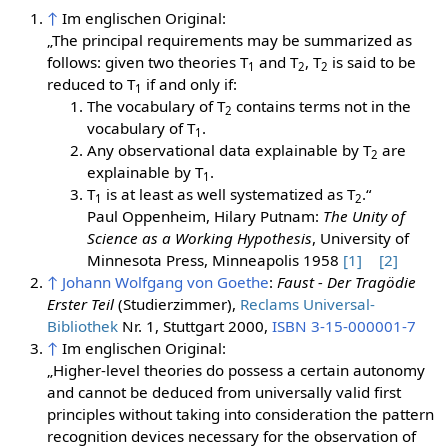
↑
Im englischen Original:
„The principal requirements may be summarized as
follows: given two theories T
and T
, T
is said to be
1
2
2
reduced to T
if and only if:
1
The vocabulary of T
contains terms not in the
2
vocabulary of T
.
1
Any observational data explainable by T
are
2
explainable by T
.
1
T
is at least as well systematized as T
.“
1
2
Paul Oppenheim, Hilary Putnam:
The Unity of
Science as a Working Hypothesis
, University of
Minnesota Press, Minneapolis 1958
[1]
[2]
↑
Johann Wolfgang von Goethe
:
Faust - Der Tragödie
Erster Teil
(Studierzimmer),
Reclams Universal-
Bibliothek
Nr. 1, Stuttgart 2000,
ISBN 3-15-000001-7
↑
Im englischen Original:
„Higher-level theories do possess a certain autonomy
and cannot be deduced from universally valid first
principles without taking into consideration the pattern
recognition devices necessary for the observation of