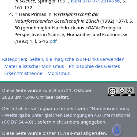
in Science
, Springer 1991,
ISBN 978-0792314066
, S.
161-172
↑
Hans Primas in:
Vierteljahrsschrift der
Naturforschenden Gesellschaft in Zürich
(1992) 137/l, S.
50 (genehmigter Nachdruck aus «GAIA; Ecological
Perspectives in Science, Humanities and Economics»
(1992) 1, l, 5-15
pdf
Kategorien
:
Seiten, die magische ISBN-Links verwenden
Materialistischer Monismus
Philosophie des Geistes
Erkenntnistheorie
Monismus
Diese Seite wurde zuletzt am 21. Oktober
2023 um 16:46 Uhr bearbeitet.
Der Inhalt ist verfügbar unter der Lizenz
''Namensnennung
- Weitergabe unter gleichen Bedingungen 4.0 International
(CC BY-SA 4.0)''
, sofern nicht anders angegeben.
ᐃ
Diese Seite wurde bisher 15.188-mal abgerufen.