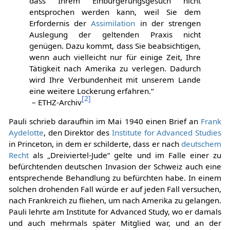
dass Ihrem Einbürgerungsgesuch nicht
entsprochen werden kann, weil Sie dem
Erfordernis der
Assimilation
in der strengen
Auslegung der geltenden Praxis nicht
genügen. Dazu kommt, dass Sie beabsichtigen,
wenn auch vielleicht nur für einige Zeit, Ihre
Tätigkeit nach Amerika zu verlegen. Dadurch
wird Ihre Verbundenheit mit unserem Lande
eine weitere Lockerung erfahren.“
[
2
]
– ETHZ-Archiv
Pauli schrieb daraufhin im Mai 1940 einen Brief an
Frank
Aydelotte
, den Direktor des
Institute for Advanced Studies
in Princeton, in dem er schilderte, dass er nach
deutschem
Recht
als „Dreiviertel-Jude“ gelte und im Falle einer zu
befürchtenden deutschen Invasion der Schweiz auch eine
entsprechende Behandlung zu befürchten habe. In einem
solchen drohenden Fall würde er auf jeden Fall versuchen,
nach Frankreich zu fliehen, um nach Amerika zu gelangen.
Pauli lehrte am Institute for Advanced Study, wo er damals
und auch mehrmals später Mitglied war, und an der