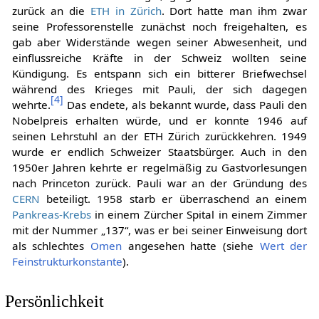
zurück an die
ETH in Zürich
. Dort hatte man ihm zwar
seine Professorenstelle zunächst noch freigehalten, es
gab aber Widerstände wegen seiner Abwesenheit, und
einflussreiche Kräfte in der Schweiz wollten seine
Kündigung. Es entspann sich ein bitterer Briefwechsel
während des Krieges mit Pauli, der sich dagegen
[
4
]
wehrte.
Das endete, als bekannt wurde, dass Pauli den
Nobelpreis erhalten würde, und er konnte 1946 auf
seinen Lehrstuhl an der ETH Zürich zurückkehren. 1949
wurde er endlich Schweizer Staatsbürger. Auch in den
1950er Jahren kehrte er regelmäßig zu Gastvorlesungen
nach Princeton zurück. Pauli war an der Gründung des
CERN
beteiligt. 1958 starb er überraschend an einem
Pankreas-Krebs
in einem Zürcher Spital in einem Zimmer
mit der Nummer „137“, was er bei seiner Einweisung dort
als schlechtes
Omen
angesehen hatte (siehe
Wert der
Feinstrukturkonstante
).
Persönlichkeit