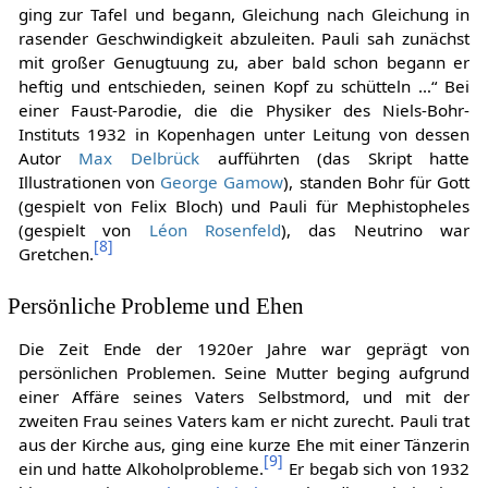
ging zur Tafel und begann, Gleichung nach Gleichung in
rasender Geschwindigkeit abzuleiten. Pauli sah zunächst
mit großer Genugtuung zu, aber bald schon begann er
heftig und entschieden, seinen Kopf zu schütteln …“ Bei
einer Faust-Parodie, die die Physiker des Niels-Bohr-
Instituts 1932 in Kopenhagen unter Leitung von dessen
Autor
Max Delbrück
aufführten (das Skript hatte
Illustrationen von
George Gamow
), standen Bohr für Gott
(gespielt von Felix Bloch) und Pauli für Mephistopheles
(gespielt von
Léon Rosenfeld
), das Neutrino war
[
8
]
Gretchen.
Persönliche Probleme und Ehen
Die Zeit Ende der 1920er Jahre war geprägt von
persönlichen Problemen. Seine Mutter beging aufgrund
einer Affäre seines Vaters Selbstmord, und mit der
zweiten Frau seines Vaters kam er nicht zurecht. Pauli trat
aus der Kirche aus, ging eine kurze Ehe mit einer Tänzerin
[
9
]
ein und hatte Alkoholprobleme.
Er begab sich von 1932