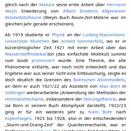
gleich nach der
Matura
seine erste Arbeit über
Hermann
Weyls
Erweiterung von
Albert Einsteins
Allgemeiner
Relativitätstheorie
(Weyls Buch
Raum-Zeit-Materie
war im
gleichen Jahr gerade erschienen).
Ab 1919 studierte er
Physik
an der
Ludwig-Maximilians-
Universität München
bei
Arnold Sommerfeld
, wo er in
kürzestmöglicher Zeit 1921 mit einer Arbeit über das
Wasserstoffmolekül
-Ion (das einfachste Molekül)
summa
cum laude
promoviert
wurde. Eine Theorie, die alle
Phänomene erklärte, war noch nicht entwickelt und das
Ergebnis war aus seiner Sicht eine Enttäuschung, zeigte es
doch deutlich die Grenzen des
Bohrschen Atommodells
,
an dem er auch 1921/22 als Assistent von
Max Born
in
Göttingen
weiterarbeitete (Anwendung der Methoden der
Himmelsmechanik
, insbesondere der
Störungstheorie
, wie
sie Born in seinem Buch
Atomphysik
darstellt). 1922/23
ging er für ein weiteres Jahr zu
Niels Bohr
nach
Kopenhagen
. 1923 bis 1928, also in der entscheidenden
„Sturm-und-Drang-Zeit“ der Quantenmechanik, war er