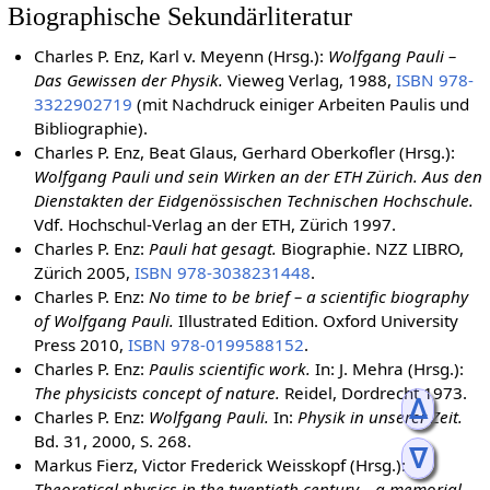
Biographische Sekundärliteratur
Charles P. Enz, Karl v. Meyenn (Hrsg.):
Wolfgang Pauli –
Das Gewissen der Physik.
Vieweg Verlag, 1988,
ISBN 978-
3322902719
(mit Nachdruck einiger Arbeiten Paulis und
Bibliographie).
Charles P. Enz, Beat Glaus, Gerhard Oberkofler (Hrsg.):
Wolfgang Pauli und sein Wirken an der ETH Zürich. Aus den
Dienstakten der Eidgenössischen Technischen Hochschule.
Vdf. Hochschul-Verlag an der ETH, Zürich 1997.
Charles P. Enz:
Pauli hat gesagt.
Biographie. NZZ LIBRO,
Zürich 2005,
ISBN 978-3038231448
.
Charles P. Enz:
No time to be brief – a scientific biography
of Wolfgang Pauli.
Illustrated Edition. Oxford University
Press 2010,
ISBN 978-0199588152
.
Charles P. Enz:
Paulis scientific work.
In: J. Mehra (Hrsg.):
The physicists concept of nature.
Reidel, Dordrecht 1973.
ᐃ
Charles P. Enz:
Wolfgang Pauli.
In:
Physik in unserer Zeit.
Bd. 31, 2000, S. 268.
ᐁ
Markus Fierz, Victor Frederick Weisskopf (Hrsg.):
Theoretical physics in the twentieth century – a memorial