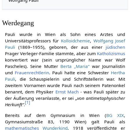
Wolfgang Pauli
Werdegang
Pauli wurde in Wien als Sohn eines Arztes und
Universitätsprofessors für
Kolloidchemie
,
Wolfgang Josef
Pauli
(1869–1955), geboren, der aus einer
jüdischen
Prager Verleger-Familie stammte, aber zum
Katholizismus
konvertiert war (sein ursprünglicher Name war Wolf
Pascheles). Seine Mutter
Berta „Maria“
war Journalistin
und
Frauenrechtlerin
. Pauli hatte eine Schwester
Hertha
Pauli
, die Schauspielerin und Schriftstellerin war. Mit
zweitem Vornamen wurde Pauli nach seinem Patenonkel
benannt, dem Physiker
Ernst Mach
- was Pauli später zu
der Äußerung veranlasste, er sei
„von antimetaphysischer
[
1
]
Herkunft“
.
Bereits auf dem Gymnasium in Wien (
BG XIX
,
Gymnasiumstraße 83, 1190 Wien) galt Pauli als
mathematisches
Wunderkind
. 1918 veröffentlichte er