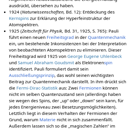
ausdrückt, übersehen zu haben.
1924 (
Naturwissenschaften,
Bd. 12): Entdeckung des
Kernspins
zur Erklärung der Hyperfeinstruktur der
Atomspektren.
1925 (
Zeitschrift für Physik,
Bd. 31, 1925, S. 765): Pauli
führt einen neuen
Freiheitsgrad
in der
Quantenmechanik
ein, um bestehende Inkonsistenzen bei der Interpretation
von beobachteten Atomspektren zu eliminieren. Dieser
Freiheitsgrad wird 1925 von
George Eugene Uhlenbeck
und
Samuel Abraham Goudsmit
als Elektronen
spin
identifiziert. Pauli formuliert damit sein
Ausschließungsprinzip
, das wohl seinen wichtigsten
Beitrag zur Quantenmechanik darstellt. In ihm drückt sich
die
Fermi-Dirac-Statistik
aus: Zwei
Fermionen
können
nicht im selben Quantenzustand sein (allerdings haben
sie wegen des Spins, der „up“ oder „down“ sein kann, für
jedes Energieniveau zwei Besetzungsmöglichkeiten).
Letztlich liegt in diesem Verhalten der Fermionen der
Grund, warum
Materie
nicht in sich zusammenfällt.
Außerdem lassen sich so die „magischen Zahlen“ im