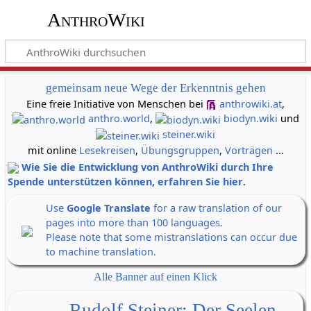
AnthroWiki
gemeinsam neue Wege der Erkenntnis gehen
Eine freie Initiative von Menschen bei
anthrowiki.at
,
anthro.world
,
biodyn.wiki
und
steiner.wiki
mit online
Lesekreisen
,
Übungsgruppen
,
Vorträgen
...
Wie Sie die Entwicklung von AnthroWiki durch Ihre
Spende unterstützen können, erfahren Sie hier
.
Use
Google Translate
for a raw translation of our
pages into more than 100 languages.
Please note that some mistranslations can occur due
to machine translation.
Alle Banner auf einen Klick
Rudolf Steiner: Der Seelen