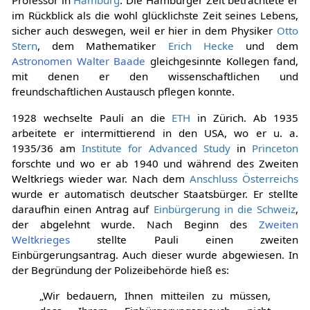
Professor in
Hamburg
. Die Hamburger Zeit betrachtete er
im Rückblick als die wohl glücklichste Zeit seines Lebens,
sicher auch deswegen, weil er hier in dem Physiker
Otto
Stern
, dem Mathematiker
Erich Hecke
und dem
Astronomen
Walter Baade
gleichgesinnte Kollegen fand,
mit denen er den wissenschaftlichen und
freundschaftlichen Austausch pflegen konnte.
1928 wechselte Pauli an die
ETH
in Zürich. Ab 1935
arbeitete er intermittierend in den USA, wo er u. a.
1935/36 am
Institute for Advanced Study
in
Princeton
forschte und wo er ab 1940 und während des Zweiten
Weltkriegs wieder war. Nach dem
Anschluss Österreichs
wurde er automatisch deutscher Staatsbürger. Er stellte
daraufhin einen Antrag auf
Einbürgerung in die Schweiz
,
der abgelehnt wurde. Nach Beginn des
Zweiten
Weltkrieges
stellte Pauli einen zweiten
Einbürgerungsantrag. Auch dieser wurde abgewiesen. In
der Begründung der Polizeibehörde hieß es:
„Wir bedauern, Ihnen mitteilen zu müssen,