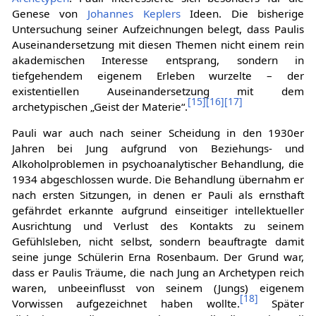
Genese von
Johannes Keplers
Ideen. Die bisherige
Untersuchung seiner Aufzeichnungen belegt, dass Paulis
Auseinandersetzung mit diesen Themen nicht einem rein
akademischen Interesse entsprang, sondern in
tiefgehendem eigenem Erleben wurzelte – der
existentiellen Auseinandersetzung mit dem
[
15
]
[
16
]
[
17
]
archetypischen „Geist der Materie“.
Pauli war auch nach seiner Scheidung in den 1930er
Jahren bei Jung aufgrund von Beziehungs- und
Alkoholproblemen in psychoanalytischer Behandlung, die
1934 abgeschlossen wurde. Die Behandlung übernahm er
nach ersten Sitzungen, in denen er Pauli als ernsthaft
gefährdet erkannte aufgrund einseitiger intellektueller
Ausrichtung und Verlust des Kontakts zu seinem
Gefühlsleben, nicht selbst, sondern beauftragte damit
seine junge Schülerin Erna Rosenbaum. Der Grund war,
dass er Paulis Träume, die nach Jung an Archetypen reich
waren, unbeeinflusst von seinem (Jungs) eigenem
[
18
]
Vorwissen aufgezeichnet haben wollte.
Später