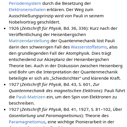
Periodensystem
durch die Besetzung der
Elektronenschalen
erklären. Der Weg zum
Ausschließungsprinzip wird von Pauli in seinem
Nobelvortrag geschildert.
1926 (
Zeitschrift für Physik,
Bd. 36, 336): Kurz nach der
Veröffentlichung der Heisenbergschen
Matrizendarstellung
der Quantenmechanik löst Pauli
darin den schwierigen Fall des
Wasserstoffatoms
, also
den grundlegenden Fall der Atomphysik. Dies trägt
entscheidend zur Akzeptanz der Heisenbergschen
Theorie bei. Auch in der Diskussion zwischen Heisenberg
und Bohr um die Interpretation der Quantenmechanik
beteiligte er sich als „Schiedsrichter“ und klärende Kraft.
1927 (
Zeitschrift für Physik,
Bd. 43, S. 601,
Zur
Quantenmechanik des magnetischen Elektrons
): Pauli führt
die
Pauli-Matrizen
ein, um den Spin von Elektronen zu
beschreiben.
1927 (
Zeitschrift für Physik,
Bd. 41, 1927, S. 81–102,
Über
Gasentartung und Paramagnetismus
): Theorie des
Paramagnetismus
, eine wichtige Pionierarbeit in der