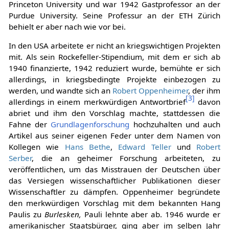
Princeton University und war 1942 Gastprofessor an der
Purdue University. Seine Professur an der ETH Zürich
behielt er aber nach wie vor bei.
In den USA arbeitete er nicht an kriegswichtigen Projekten
mit. Als sein Rockefeller-Stipendium, mit dem er sich ab
1940 finanzierte, 1942 reduziert wurde, bemühte er sich
allerdings, in kriegsbedingte Projekte einbezogen zu
werden, und wandte sich an
Robert Oppenheimer
, der ihm
[
3
]
allerdings in einem merkwürdigen Antwortbrief
davon
abriet und ihm den Vorschlag machte, stattdessen die
Fahne der
Grundlagenforschung
hochzuhalten und auch
Artikel aus seiner eigenen Feder unter dem Namen von
Kollegen wie
Hans Bethe
,
Edward Teller
und
Robert
Serber
, die an geheimer Forschung arbeiteten, zu
veröffentlichen, um das Misstrauen der Deutschen über
das Versiegen wissenschaftlicher Publikationen dieser
Wissenschaftler zu dämpfen. Oppenheimer begründete
den merkwürdigen Vorschlag mit dem bekannten Hang
Paulis zu
Burlesken,
Pauli lehnte aber ab. 1946 wurde er
amerikanischer Staatsbürger, ging aber im selben Jahr