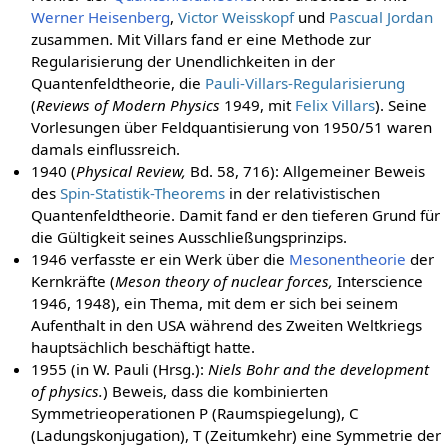
Werner Heisenberg
,
Victor Weisskopf
und
Pascual Jordan
zusammen. Mit Villars fand er eine Methode zur
Regularisierung der Unendlichkeiten in der
Quantenfeldtheorie, die
Pauli-Villars-Regularisierung
(
Reviews of Modern Physics
1949, mit
Felix Villars
). Seine
Vorlesungen über Feldquantisierung von 1950/51 waren
damals einflussreich.
1940 (
Physical Review,
Bd. 58, 716): Allgemeiner Beweis
des
Spin-Statistik-Theorems
in der relativistischen
Quantenfeldtheorie. Damit fand er den tieferen Grund für
die Gültigkeit seines Ausschließungsprinzips.
1946 verfasste er ein Werk über die
Mesonentheorie
der
Kernkräfte (
Meson theory of nuclear forces,
Interscience
1946, 1948), ein Thema, mit dem er sich bei seinem
Aufenthalt in den USA während des Zweiten Weltkriegs
hauptsächlich beschäftigt hatte.
1955 (in W. Pauli (Hrsg.):
Niels Bohr and the development
of physics.
) Beweis, dass die kombinierten
Symmetrieoperationen P (Raumspiegelung), C
(Ladungskonjugation), T (Zeitumkehr) eine Symmetrie der