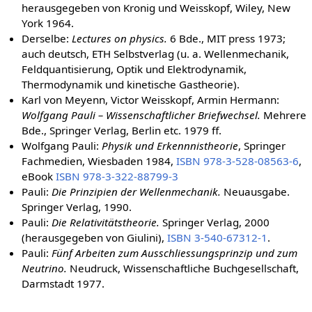
herausgegeben von Kronig und Weisskopf, Wiley, New
York 1964.
Derselbe:
Lectures on physics.
6 Bde., MIT press 1973;
auch deutsch, ETH Selbstverlag (u. a. Wellenmechanik,
Feldquantisierung, Optik und Elektrodynamik,
Thermodynamik und kinetische Gastheorie).
Karl von Meyenn, Victor Weisskopf, Armin Hermann:
Wolfgang Pauli – Wissenschaftlicher Briefwechsel.
Mehrere
Bde., Springer Verlag, Berlin etc. 1979 ff.
Wolfgang Pauli:
Physik und Erkennnistheorie
, Springer
Fachmedien, Wiesbaden 1984,
ISBN 978-3-528-08563-6
,
eBook
ISBN 978-3-322-88799-3
Pauli:
Die Prinzipien der Wellenmechanik.
Neuausgabe.
Springer Verlag, 1990.
Pauli:
Die Relativitätstheorie.
Springer Verlag, 2000
(herausgegeben von Giulini),
ISBN 3-540-67312-1
.
Pauli:
Fünf Arbeiten zum Ausschliessungsprinzip und zum
Neutrino.
Neudruck, Wissenschaftliche Buchgesellschaft,
Darmstadt 1977.