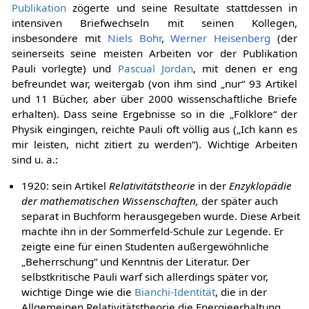
Publikation
zögerte und seine Resultate stattdessen in
intensiven Briefwechseln mit seinen Kollegen,
insbesondere mit
Niels Bohr
,
Werner Heisenberg
(der
seinerseits seine meisten Arbeiten vor der Publikation
Pauli vorlegte) und
Pascual Jordan
, mit denen er eng
befreundet war, weitergab (von ihm sind „nur“ 93 Artikel
und 11 Bücher, aber über 2000 wissenschaftliche Briefe
erhalten). Dass seine Ergebnisse so in die „Folklore“ der
Physik eingingen, reichte Pauli oft völlig aus („Ich kann es
mir leisten, nicht zitiert zu werden“). Wichtige Arbeiten
sind u. a.:
1920: sein Artikel
Relativitätstheorie
in der
Enzyklopädie
der mathematischen Wissenschaften,
der später auch
separat in Buchform herausgegeben wurde. Diese Arbeit
machte ihn in der Sommerfeld-Schule zur Legende. Er
zeigte eine für einen Studenten außergewöhnliche
„Beherrschung“ und Kenntnis der Literatur. Der
selbstkritische Pauli warf sich allerdings später vor,
wichtige Dinge wie die
Bianchi-Identität
, die in der
Allgemeinen Relativitätstheorie die Energieerhaltung