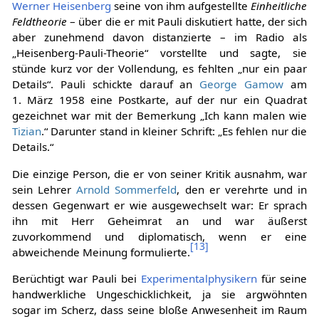
Werner Heisenberg
seine von ihm aufgestellte
Einheitliche
Feldtheorie
– über die er mit Pauli diskutiert hatte, der sich
aber zunehmend davon distanzierte – im Radio als
„Heisenberg-Pauli-Theorie“ vorstellte und sagte, sie
stünde kurz vor der Vollendung, es fehlten „nur ein paar
Details“. Pauli schickte darauf an
George Gamow
am
1. März 1958 eine Postkarte, auf der nur ein Quadrat
gezeichnet war mit der Bemerkung „Ich kann malen wie
Tizian
.“ Darunter stand in kleiner Schrift: „Es fehlen nur die
Details.“
Die einzige Person, die er von seiner Kritik ausnahm, war
sein Lehrer
Arnold Sommerfeld
, den er verehrte und in
dessen Gegenwart er wie ausgewechselt war: Er sprach
ihn mit Herr Geheimrat an und war äußerst
zuvorkommend und diplomatisch, wenn er eine
[
13
]
abweichende Meinung formulierte.
Berüchtigt war Pauli bei
Experimentalphysikern
für seine
handwerkliche Ungeschicklichkeit, ja sie argwöhnten
sogar im Scherz, dass seine bloße Anwesenheit im Raum