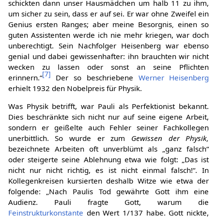
schickten dann unser Hausmädchen um halb 11 zu ihm,
um sicher zu sein, dass er auf sei. Er war ohne Zweifel ein
Genius ersten Ranges; aber meine Besorgnis‚ einen so
guten Assistenten werde ich nie mehr kriegen, war doch
unberechtigt. Sein Nachfolger Heisenberg war ebenso
genial und dabei gewissenhafter: ihn brauchten wir nicht
wecken zu lassen oder sonst an seine Pflichten
[
7
]
erinnern.“
Der so beschriebene
Werner Heisenberg
erhielt 1932 den Nobelpreis für Physik.
Was Physik betrifft, war Pauli als Perfektionist bekannt.
Dies beschränkte sich nicht nur auf seine eigene Arbeit,
sondern er geißelte auch Fehler seiner Fachkollegen
unerbittlich. So wurde er zum
Gewissen der Physik,
bezeichnete Arbeiten oft unverblümt als „ganz falsch“
oder steigerte seine Ablehnung etwa wie folgt: „Das ist
nicht nur nicht richtig, es ist nicht einmal falsch!“. In
Kollegenkreisen kursierten deshalb Witze wie etwa der
folgende: „Nach Paulis Tod gewährte Gott ihm eine
Audienz. Pauli fragte Gott, warum die
Feinstrukturkonstante
den Wert 1/137 habe. Gott nickte,