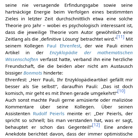
seine nie versagende Erfindungsgabe sowie seine
hartnäckige Energie beim Verfolgen eines bestimmten
Zieles in letzter Zeit durchschnittlich etwa eine solche
Theorie pro Jahr – wobei es psychologisch interessant ist,
dass die jeweilige Theorie vom Autor gewöhnlich eine
[
11
]
Zeitlang als die ‚definitive Lösung‘ betrachtet wird.“
Mit
seinem Kollegen
Paul Ehrenfest
, der wie Pauli einen
Artikel in der
Enzyklopädie der mathematischen
Wissenschaften
verfasst hatte, verband ihn eine herzliche
Freundschaft, die die beiden aber nicht am Austausch
bissiger
Bonmots
hinderte:
Ehrenfest: „Herr Pauli, Ihr Enzyklopädieartikel gefällt mir
besser als Sie selbst!“, daraufhin Pauli: „Das ist doch
[
10
]
komisch, mir geht es mit Ihnen gerade umgekehrt!“
Auch sonst machte Pauli gerne amüsierte oder maliziöse
Kommentare über seine Kollegen. Über seinen
Assistenten
Rudolf Peierls
meinte er: „Der Peierls, der
spricht so schnell; bis man verstanden hat, was er sagt,
[
12
]
behauptet er schon das Gegenteil!“
Eine andere
Anekdote berichtet davon, dass der immer optimistische