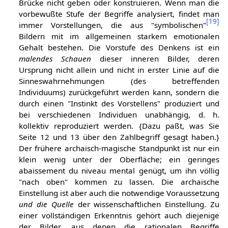
Brücke nicht geben oder konstruieren. Wenn man die
vorbewußte Stufe der Begriffe analysiert, findet man
[
19
]
immer Vorstellungen, die aus "symbolischen"
Bildern mit im allgemeinen starkem emotionalen
Gehalt bestehen. Die Vorstufe des Denkens ist ein
malendes Schauen
dieser inneren Bilder, deren
Ursprung nicht allein und nicht in erster Linie auf die
Sinneswahrnehmungen (des betreffenden
Individuums) zurückgeführt werden kann, sondern die
durch einen "Instinkt des Vorstellens" produziert und
bei verschiedenen Individuen unabhängig, d. h.
kollektiv reproduziert werden. {Dazu paßt, was Sie
Seite 12 und 13 über den Zahlbegriff gesagt haben.}
Der frühere archaisch-magische Standpunkt ist nur ein
klein wenig unter der Oberfläche; ein geringes
abaissement du niveau mental genügt, um ihn völlig
"nach oben" kommen zu lassen. Die archaische
Einstellung ist aber auch die notwendige Voraussetzung
und die Quelle
der wissenschaftlichen Einstellung. Zu
einer vollständigen Erkenntnis gehört auch diejenige
der Bilder, aus denen die rationalen Begriffe