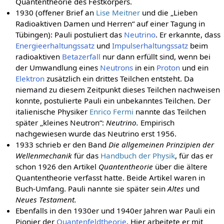
Quantentheorie des Festkörpers.
1930 (offener Brief an
Lise Meitner
und die „Lieben
Radioaktiven Damen und Herren“ auf einer Tagung in
Tübingen): Pauli postuliert das
Neutrino
. Er erkannte, dass
Energieerhaltungssatz
und
Impulserhaltungssatz
beim
radioaktiven
Betazerfall
nur dann erfüllt sind, wenn bei
der Umwandlung eines
Neutrons
in ein
Proton
und ein
Elektron
zusätzlich ein drittes Teilchen entsteht. Da
niemand zu diesem Zeitpunkt dieses Teilchen nachweisen
konnte, postulierte Pauli ein unbekanntes Teilchen. Der
italienische Physiker
Enrico Fermi
nannte das Teilchen
später „kleines Neutron“:
Neutrino.
Empirisch
nachgewiesen wurde das Neutrino erst 1956.
1933 schrieb er den Band
Die allgemeinen Prinzipien der
Wellenmechanik
für das
Handbuch der Physik
, für das er
schon 1926 den Artikel
Quantentheorie
über die ältere
Quantentheorie verfasst hatte. Beide Artikel waren in
Buch-Umfang. Pauli nannte sie später sein
Altes
und
Neues Testament.
Ebenfalls in den 1930er und 1940er Jahren war Pauli ein
Pionier der
Quantenfeldtheorie
. Hier arbeitete er mit