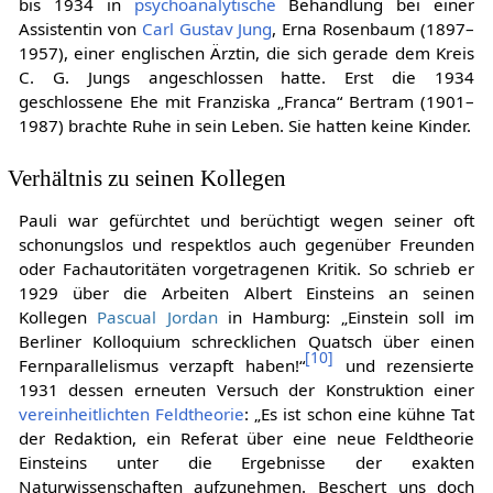
bis 1934 in
psychoanalytische
Behandlung bei einer
Assistentin von
Carl Gustav Jung
, Erna Rosenbaum (1897–
1957), einer englischen Ärztin, die sich gerade dem Kreis
C. G. Jungs angeschlossen hatte. Erst die 1934
geschlossene Ehe mit Franziska „Franca“ Bertram (1901–
1987) brachte Ruhe in sein Leben. Sie hatten keine Kinder.
Verhältnis zu seinen Kollegen
Pauli war gefürchtet und berüchtigt wegen seiner oft
schonungslos und respektlos auch gegenüber Freunden
oder Fachautoritäten vorgetragenen Kritik. So schrieb er
1929 über die Arbeiten Albert Einsteins an seinen
Kollegen
Pascual Jordan
in Hamburg: „Einstein soll im
Berliner Kolloquium schrecklichen Quatsch über einen
[
10
]
Fernparallelismus verzapft haben!“
und rezensierte
1931 dessen erneuten Versuch der Konstruktion einer
vereinheitlichten Feldtheorie
: „Es ist schon eine kühne Tat
der Redaktion, ein Referat über eine neue Feldtheorie
Einsteins unter die Ergebnisse der exakten
Naturwissenschaften aufzunehmen. Beschert uns doch