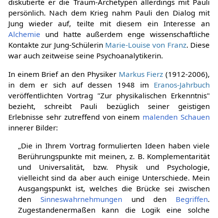
diskutierte er die Traum-Archetypen allerdings mit Pauli
persönlich. Nach dem Krieg nahm Pauli den Dialog mit
Jung wieder auf, teilte mit diesem ein Interesse an
Alchemie
und hatte außerdem enge wissenschaftliche
Kontakte zur Jung-Schülerin
Marie-Louise von Franz
. Diese
war auch zeitweise seine Psychoanalytikerin.
In einem Brief an den Physiker
Markus Fierz
(1912-2006),
in dem er sich auf dessen 1948 im
Eranos-Jahrbuch
veröffentlichten Vortrag "Zur physikalischen Erkenntnis"
bezieht, schreibt Pauli bezüglich seiner geistigen
Erlebnisse sehr zutreffend von einem
malenden Schauen
innerer Bilder:
„Die in Ihrem Vortrag formulierten Ideen haben viele
Berührungspunkte mit meinen, z. B. Komplementarität
und Universalität, bzw. Physik und Psychologie,
vielleicht sind da aber auch einige Unterschiede. Mein
Ausgangspunkt ist, welches die Brücke sei zwischen
den
Sinneswahrnehmungen
und den
Begriffen
.
Zugestandenermaßen kann die Logik eine solche