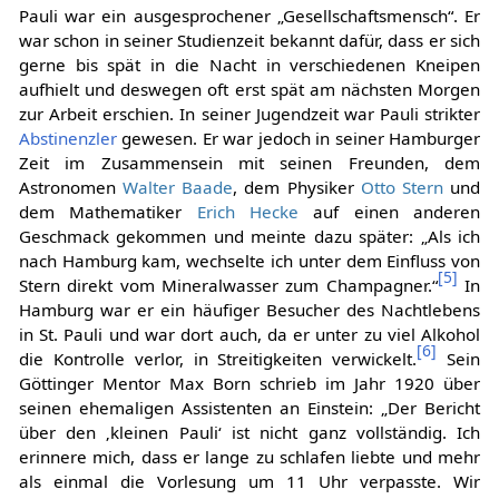
Pauli war ein ausgesprochener „Gesellschaftsmensch“. Er
war schon in seiner Studienzeit bekannt dafür, dass er sich
gerne bis spät in die Nacht in verschiedenen Kneipen
aufhielt und deswegen oft erst spät am nächsten Morgen
zur Arbeit erschien. In seiner Jugendzeit war Pauli strikter
Abstinenzler
gewesen. Er war jedoch in seiner Hamburger
Zeit im Zusammensein mit seinen Freunden, dem
Astronomen
Walter Baade
, dem Physiker
Otto Stern
und
dem Mathematiker
Erich Hecke
auf einen anderen
Geschmack gekommen und meinte dazu später: „Als ich
nach Hamburg kam, wechselte ich unter dem Einfluss von
[
5
]
Stern direkt vom Mineralwasser zum Champagner.“
In
Hamburg war er ein häufiger Besucher des Nachtlebens
in St. Pauli und war dort auch, da er unter zu viel Alkohol
[
6
]
die Kontrolle verlor, in Streitigkeiten verwickelt.
Sein
Göttinger Mentor Max Born schrieb im Jahr 1920 über
seinen ehemaligen Assistenten an Einstein: „Der Bericht
über den ‚kleinen Pauli‘ ist nicht ganz vollständig. Ich
erinnere mich, dass er lange zu schlafen liebte und mehr
als einmal die Vorlesung um 11 Uhr verpasste. Wir