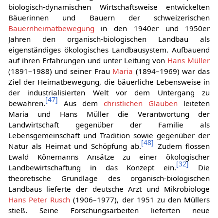
biologisch-dynamischen Wirtschaftsweise entwickelten
Bäuerinnen und Bauern der schweizerischen
Bauernheimatbewegung
in den 1940er und 1950er
Jahren den organisch-biologischen Landbau als
eigenständiges ökologisches Landbausystem. Aufbauend
auf ihren Erfahrungen und unter Leitung von
Hans Müller
(1891–1988) und seiner Frau
Maria
(1894–1969) war das
Ziel der Heimatbewegung, die bäuerliche Lebensweise in
der industrialisierten Welt vor dem Untergang zu
[
47
]
bewahren.
Aus dem
christlichen Glauben
leiteten
Maria und Hans Müller die Verantwortung der
Landwirtschaft gegenüber der Familie als
Lebensgemeinschaft und Tradition sowie gegenüber der
[
48
]
Natur als Heimat und Schöpfung ab.
Zudem flossen
Ewald Könemanns Ansätze zu einer ökologischer
[
32
]
Landbewirtschaftung in das Konzept ein.
Die
theoretische Grundlage des organisch-biologischen
Landbaus lieferte der deutsche Arzt und Mikrobiologe
Hans Peter Rusch
(1906–1977), der 1951 zu den Müllers
stieß. Seine Forschungsarbeiten lieferten neue