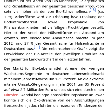
Dadurch ist der Anteil von Bio-Rindfleisch, -Ziegenfleisch
und -Schafsfleisch an der gesamten tierischen Produktion
[
13
]
sehr viel höher als der von Bio-Schweinefleisch
(ca.
1 %). Ackerfläche wird zur Erhöhung bzw. Erhaltung der
Bodenfruchtbarkeit sowie Prophylaxe von
Pflanzenkrankheiten mit vielfältigen Fruchtfolgen bestellt.
Hier ist der Anteil der Hülsenfrüchte mit Abstand am
größten, ihre ökologische Anbaufläche machte im Jahr
2012 rund 27 % der Gesamtfläche für Hülsenfrüchte in
[
11
]
Deutschland aus.
Die nebenstehende Grafik zeigt die
Entwicklung der Bio-Anteile der jeweiligen Produkte an
der gesamten Landwirtschaft in den letzten Jahren.
Der Markt für Bio-Lebensmittel ist einer der wenigen
Wachstums-Segmente im deutschen Lebensmittelmarkt
mit einem Jahreszuwachs um 1–5 Prozent. An die extreme
interne Umsatz-Steigerung im Jahr 2001 um 35 Prozent
auf etwa 2,7 Milliarden Euro schloss sich eine durch einen
Nitrofen
-Skandal bedingte Konsolidierungsphase an. Zwar
konnte sich die Öko-Branche von den Anschuldigungen
freisprechen, jedoch führten die rezessiven Tendenzen der