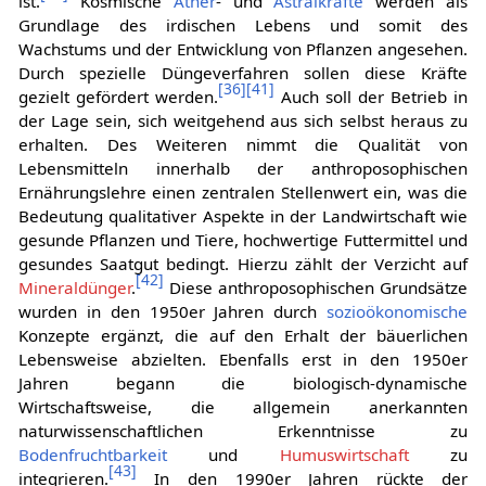
ist.
Kosmische
Äther
- und
Astralkräfte
werden als
Grundlage des irdischen Lebens und somit des
Wachstums und der Entwicklung von Pflanzen angesehen.
Durch spezielle Düngeverfahren sollen diese Kräfte
[
36
]
[
41
]
gezielt gefördert werden.
Auch soll der Betrieb in
der Lage sein, sich weitgehend aus sich selbst heraus zu
erhalten. Des Weiteren nimmt die Qualität von
Lebensmitteln innerhalb der anthroposophischen
Ernährungslehre einen zentralen Stellenwert ein, was die
Bedeutung qualitativer Aspekte in der Landwirtschaft wie
gesunde Pflanzen und Tiere, hochwertige Futtermittel und
gesundes Saatgut bedingt. Hierzu zählt der Verzicht auf
[
42
]
Mineraldünger
.
Diese anthroposophischen Grundsätze
wurden in den 1950er Jahren durch
sozioökonomische
Konzepte ergänzt, die auf den Erhalt der bäuerlichen
Lebensweise abzielten. Ebenfalls erst in den 1950er
Jahren begann die biologisch-dynamische
Wirtschaftsweise, die allgemein anerkannten
naturwissenschaftlichen Erkenntnisse zu
Bodenfruchtbarkeit
und
Humuswirtschaft
zu
[
43
]
integrieren.
In den 1990er Jahren rückte der