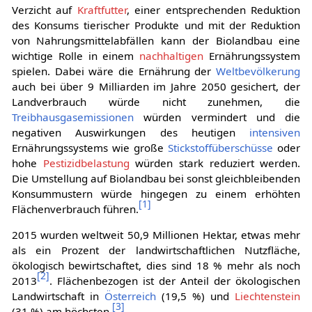
Verzicht auf
Kraftfutter
, einer entsprechenden Reduktion
des Konsums tierischer Produkte und mit der Reduktion
von Nahrungsmittelabfällen kann der Biolandbau eine
wichtige Rolle in einem
nachhaltigen
Ernährungssystem
spielen. Dabei wäre die Ernährung der
Weltbevölkerung
auch bei über 9 Milliarden im Jahre 2050 gesichert, der
Landverbrauch würde nicht zunehmen, die
Treibhausgasemissionen
würden vermindert und die
negativen Auswirkungen des heutigen
intensiven
Ernährungssystems wie große
Stickstoffüberschüsse
oder
hohe
Pestizidbelastung
würden stark reduziert werden.
Die Umstellung auf Biolandbau bei sonst gleichbleibenden
Konsummustern würde hingegen zu einem erhöhten
[
1
]
Flächenverbrauch führen.
2015 wurden weltweit 50,9 Millionen Hektar, etwas mehr
als ein Prozent der landwirtschaftlichen Nutzfläche,
ökologisch bewirtschaftet, dies sind 18 % mehr als noch
[
2
]
2013
. Flächenbezogen ist der Anteil der ökologischen
Landwirtschaft in
Österreich
(19,5 %) und
Liechtenstein
[
3
]
(31 %) am höchsten.