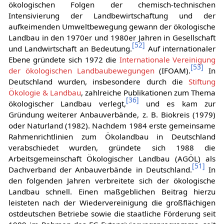
ökologischen Folgen der chemisch-technischen
Intensivierung der Landbewirtschaftung und der
aufkeimenden Umweltbewegung gewann der ökologische
Landbau in den 1970er und 1980er Jahren in Gesellschaft
[
52
]
und Landwirtschaft an Bedeutung.
Auf internationaler
Ebene gründete sich 1972 die
Internationale Vereinigung
[
53
]
der ökologischen Landbaubewegungen
(IFOAM).
In
Deutschland wurden, insbesondere durch die
Stiftung
Ökologie & Landbau
, zahlreiche Publikationen zum Thema
[
36
]
ökologischer Landbau verlegt,
und es kam zur
Gründung weiterer Anbauverbände, z. B. Biokreis (1979)
oder Naturland (1982). Nachdem 1984 erste gemeinsame
Rahmenrichtlinien zum Ökolandbau in Deutschland
verabschiedet wurden, gründete sich 1988 die
Arbeitsgemeinschaft Ökologischer Landbau (AGÖL) als
[
51
]
Dachverband der Anbauverbände in Deutschland.
In
den folgenden Jahren verbreitete sich der ökologische
Landbau schnell. Einen maßgeblichen Beitrag hierzu
leisteten nach der Wiedervereinigung die großflächigen
ostdeutschen Betriebe sowie die staatliche Förderung seit