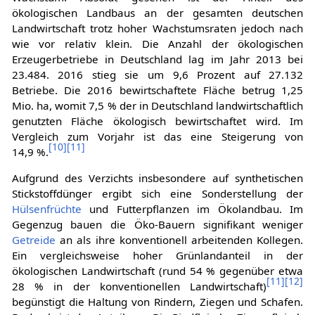
ökologischen Landbaus an der gesamten deutschen
Landwirtschaft trotz hoher Wachstumsraten jedoch nach
wie vor relativ klein. Die Anzahl der ökologischen
Erzeugerbetriebe in Deutschland lag im Jahr 2013 bei
23.484. 2016 stieg sie um 9,6 Prozent auf 27.132
Betriebe. Die 2016 bewirtschaftete Fläche betrug 1,25
Mio. ha, womit 7,5 % der in Deutschland landwirtschaftlich
genutzten Fläche ökologisch bewirtschaftet wird. Im
Vergleich zum Vorjahr ist das eine Steigerung von
[
10
]
[
11
]
14,9 %.
Aufgrund des Verzichts insbesondere auf synthetischen
Stickstoffdünger ergibt sich eine Sonderstellung der
Hülsenfrüchte
und Futterpflanzen im Ökolandbau. Im
Gegenzug bauen die Öko-Bauern signifikant weniger
Getreide
an als ihre konventionell arbeitenden Kollegen.
Ein vergleichsweise hoher Grünlandanteil in der
ökologischen Landwirtschaft (rund 54 % gegenüber etwa
[
11
]
[
12
]
28 % in der konventionellen Landwirtschaft)
begünstigt die Haltung von Rindern, Ziegen und Schafen.