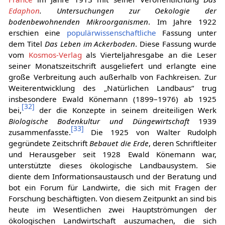
Edaphon
. Untersuchungen zur Oekologie der
bodenbewohnenden Mikroorganismen
. Im Jahre 1922
erschien eine
populärwissenschaftliche
Fassung unter
dem Titel
Das Leben im Ackerboden
. Diese Fassung wurde
vom
Kosmos-Verlag
als Vierteljahresgabe an die Leser
seiner Monatszeitschrift ausgeliefert und erlangte eine
große Verbreitung auch außerhalb von Fachkreisen. Zur
Weiterentwicklung des „Natürlichen Landbaus“ trug
insbesondere Ewald Könemann (1899–1976) ab 1925
[
32
]
bei,
der die Konzepte in seinem dreiteiligen Werk
Biologische Bodenkultur und Düngewirtschaft
1939
[
33
]
zusammenfasste.
Die 1925 von Walter Rudolph
gegründete Zeitschrift
Bebauet die Erde
, deren Schriftleiter
und Herausgeber seit 1928 Ewald Könemann war,
unterstützte dieses ökologische Landbausystem. Sie
diente dem Informationsaustausch und der Beratung und
bot ein Forum für Landwirte, die sich mit Fragen der
Forschung beschäftigten. Von diesem Zeitpunkt an sind bis
heute im Wesentlichen zwei Hauptströmungen der
ökologischen Landwirtschaft auszumachen, die sich