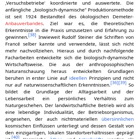
‚Versuchsbetriebe’ koordinierte und auswertete. Die
anfängliche „biologisch-dynamische“ Produktionsmethode
ist seit 1924 Bestandteil des ökologischen Demeter-
Anbauverbandes
. Ziel war es, die theoretischen
Erkenntnisse in die Praxis umzusetzen und Erfahrung zu
[
38
]
gewinnen.
Inwieweit Rudolf Steiner die Schriften von
Francé selber kannte und verwendete, lässt sich nicht
mehr nachvollziehen. Hieraus und durch nachfolgende
Facharbeiten entwickelte sich die biologisch-dynamische
Wirtschaftsweise. Die aus der anthroposophischen
Naturanschauung heraus entwickelten Grundlagen
beruhen in erster Linie auf
ideellen
Prinzipien und nicht
[
36
]
[
39
]
nur auf naturwissenschaftlichen Erkenntnissen.
So
bildet die Grundlage der Alltagsarbeit und der
Lebensarbeit ein persönliches Verhältnis zum
Naturgeschehen. Der landwirtschaftliche Betrieb wird als
eine lebendige Individualität, der Betriebsorganismus,
angesehen, der auch nichtmateriellen
übersinnlichen
kosmischen Einflüssen unterliegt und dessen Gestalt von
den einzigartigen, lokalen Standortverhältnissen geprägt
[
40
]