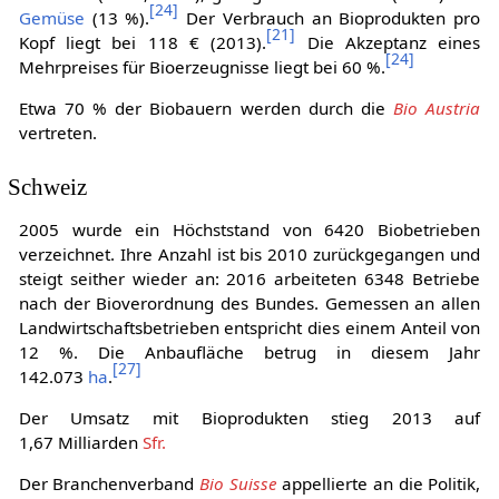
[
24
]
Gemüse
(13 %).
Der Verbrauch an Bioprodukten pro
[
21
]
Kopf liegt bei 118 € (2013).
Die Akzeptanz eines
[
24
]
Mehrpreises für Bioerzeugnisse liegt bei 60 %.
Etwa 70 % der Biobauern werden durch die
Bio Austria
vertreten.
Schweiz
2005 wurde ein Höchststand von 6420 Biobetrieben
verzeichnet. Ihre Anzahl ist bis 2010 zurückgegangen und
steigt seither wieder an: 2016 arbeiteten 6348 Betriebe
nach der Bioverordnung des Bundes. Gemessen an allen
Landwirtschaftsbetrieben entspricht dies einem Anteil von
12 %. Die Anbaufläche betrug in diesem Jahr
[
27
]
142.073
ha
.
Der Umsatz mit Bioprodukten stieg 2013 auf
1,67 Milliarden
Sfr.
Der Branchenverband
Bio Suisse
appellierte an die Politik,