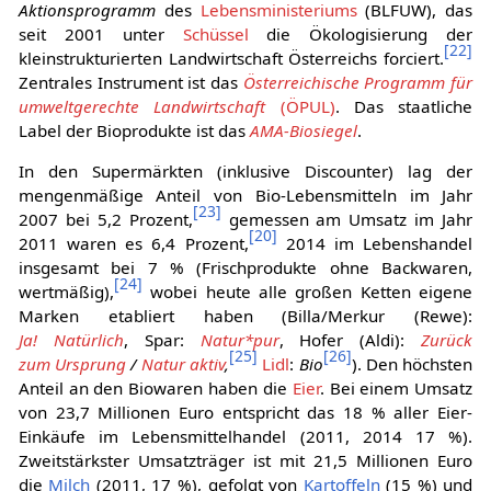
Aktionsprogramm
des
Lebensministeriums
(BLFUW), das
seit 2001 unter
Schüssel
die Ökologisierung der
[
22
]
kleinstrukturierten Landwirtschaft Österreichs forciert.
Zentrales Instrument ist das
Österreichische Programm für
umweltgerechte Landwirtschaft
(ÖPUL)
. Das staatliche
Label der Bioprodukte ist das
AMA-Biosiegel
.
In den Supermärkten (inklusive Discounter) lag der
mengenmäßige Anteil von Bio-Lebensmitteln im Jahr
[
23
]
2007 bei 5,2 Prozent,
gemessen am Umsatz im Jahr
[
20
]
2011 waren es 6,4 Prozent,
2014 im Lebenshandel
insgesamt bei 7 % (Frischprodukte ohne Backwaren,
[
24
]
wertmäßig),
wobei heute alle großen Ketten eigene
Marken etabliert haben (Billa/Merkur (Rewe):
Ja! Natürlich
, Spar:
Natur*pur
, Hofer (Aldi):
Zurück
[
25
]
[
26
]
zum Ursprung
/
Natur aktiv
,
Lidl
:
Bio
). Den höchsten
Anteil an den Biowaren haben die
Eier
. Bei einem Umsatz
von 23,7 Millionen Euro entspricht das 18 % aller Eier-
Einkäufe im Lebensmittelhandel (2011, 2014 17 %).
Zweitstärkster Umsatzträger ist mit 21,5 Millionen Euro
die
Milch
(2011, 17 %), gefolgt von
Kartoffeln
(15 %) und