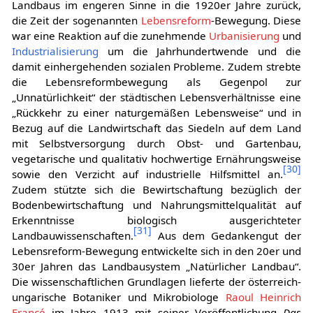
Landbaus im engeren Sinne in die 1920er Jahre zurück,
die Zeit der sogenannten
Lebensreform
-Bewegung. Diese
war eine Reaktion auf die zunehmende
Urbanisierung
und
Industrialisierung
um die Jahrhundertwende und die
damit einhergehenden sozialen Probleme. Zudem strebte
die Lebensreformbewegung als Gegenpol zur
„Unnatürlichkeit“ der städtischen Lebensverhältnisse eine
„Rückkehr zu einer naturgemäßen Lebensweise“ und in
Bezug auf die Landwirtschaft das Siedeln auf dem Land
mit Selbstversorgung durch Obst- und Gartenbau,
vegetarische und qualitativ hochwertige Ernährungsweise
[
30
]
sowie den Verzicht auf industrielle Hilfsmittel an.
Zudem stützte sich die Bewirtschaftung bezüglich der
Bodenbewirtschaftung und Nahrungsmittelqualität auf
Erkenntnisse biologisch ausgerichteter
[
31
]
Landbauwissenschaften.
Aus dem Gedankengut der
Lebensreform-Bewegung entwickelte sich in den 20er und
30er Jahren das Landbausystem „Natürlicher Landbau“.
Die wissenschaftlichen Grundlagen lieferte der österreich-
ungarische Botaniker und Mikrobiologe
Raoul Heinrich
Francé
im Jahre 1913 mit seiner Veröffentlichung
Das