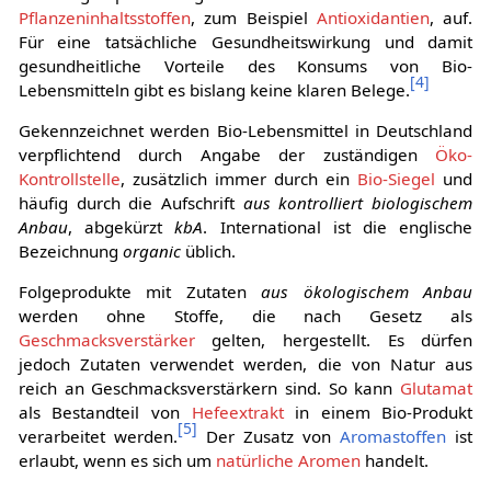
Pflanzeninhaltsstoffen
, zum Beispiel
Antioxidantien
, auf.
Für eine tatsächliche Gesundheitswirkung und damit
gesundheitliche Vorteile des Konsums von Bio-
[
4
]
Lebensmitteln gibt es bislang keine klaren Belege.
Gekennzeichnet werden Bio-Lebensmittel in Deutschland
verpflichtend durch Angabe der zuständigen
Öko-
Kontrollstelle
, zusätzlich immer durch ein
Bio-Siegel
und
häufig durch die Aufschrift
aus kontrolliert biologischem
Anbau
, abgekürzt
kbA
. International ist die englische
Bezeichnung
organic
üblich.
Folgeprodukte mit Zutaten
aus ökologischem Anbau
werden ohne Stoffe, die nach Gesetz als
Geschmacksverstärker
gelten, hergestellt. Es dürfen
jedoch Zutaten verwendet werden, die von Natur aus
reich an Geschmacksverstärkern sind. So kann
Glutamat
als Bestandteil von
Hefeextrakt
in einem Bio-Produkt
[
5
]
verarbeitet werden.
Der Zusatz von
Aromastoffen
ist
erlaubt, wenn es sich um
natürliche Aromen
handelt.