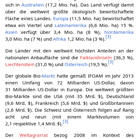
sich in
Australien
(17,2 Mio. ha). Das Land verfügt damit
über die weltweit größte ökologisch bewirtschaftete
Fläche eines Landes.
Europa
(11,5 Mio. ha) bewirtschaftet
etwa ein Viertel und
Lateinamerika
(6,6 Mio. ha) 15 %.
Asien
verfügt über 3,4 Mio. ha (8 %),
Nordamerika
[
3
]
3,0 Mio. ha (7 %) und
Afrika
1,2 Mio. ha (3 %).
Die Länder mit den weltweit höchsten Anteilen an der
nationalen Anbaufläche sind die
Falklandinseln
(36,3 %),
[
3
]
Liechtenstein
(31,0 %) und
Österreich
(19,5 %).
Der globale Bio-
Markt
hatte gemäß IFOAM im Jahr 2013
einen Umfang von 72 Milliarden US-Dollar, davon
31 Milliarden US-Dollar in Europa. Die weltweit größten
Bio-Märkte sind die USA (mit 35 Mrd. $), Deutschland
(9,6 Mrd. $), Frankreich (5,6 Mrd. $) und Großbritannien
(2,6 Mrd. $). Die Schweiz und Österreich folgen auf Rang
acht und neun (mit einem Marktvolumen von
[
3
]
2,1 respektive 1,4 Mrd. $).
Der
Weltagrarrat
bezog 2008 im Kontext des