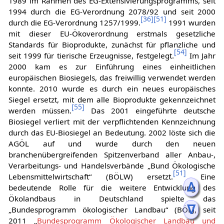
1989 im Rahmen des EG-Extensivierungsprogramms, seit
1994 durch die EG-Verordnung 2078/92 und seit 2000
[
36
]
[
51
]
durch die EG-Verordnung 1257/1999.
1991 wurden
mit dieser EU-Ökoverordnung erstmals gesetzliche
Standards für Bioprodukte, zunächst für pflanzliche und
[
54
]
seit 1999 für tierische Erzeugnisse, festgelegt.
Im Jahr
2000 kam es zur Einführung eines einheitlichen
europäischen Biosiegels, das freiwillig verwendet werden
konnte. 2010 wurde es durch ein neues europäisches
Siegel ersetzt, mit dem alle Bioprodukte gekennzeichnet
[
55
]
werden müssen.
Das 2001 eingeführte deutsche
Biosiegel verliert mit der verpflichtenden Kennzeichnung
durch das EU-Biosiegel an Bedeutung. 2002 löste sich die
AGÖL auf und wurde durch den neuen
branchenübergreifenden Spitzenverband aller Anbau-,
Verarbeitungs- und Handelsverbände „Bund Ökologische
[
51
]
Lebensmittelwirtschaft“ (BÖLW) ersetzt.
Eine
ᐃ
bedeutende Rolle für die weitere Entwicklung des
Ökolandbaus in Deutschland spielte das
ᐁ
„Bundesprogramm ökologischer Landbau“ (BÖL), seit
2011 „
Bundesprogramm Ökologischer Landbau und