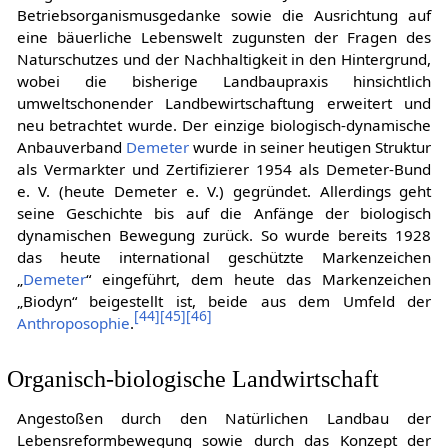
Betriebsorganismusgedanke sowie die Ausrichtung auf
eine bäuerliche Lebenswelt zugunsten der Fragen des
Naturschutzes und der Nachhaltigkeit in den Hintergrund,
wobei die bisherige Landbaupraxis hinsichtlich
umweltschonender Landbewirtschaftung erweitert und
neu betrachtet wurde. Der einzige biologisch-dynamische
Anbauverband
Demeter
wurde in seiner heutigen Struktur
als Vermarkter und Zertifizierer 1954 als Demeter-Bund
e. V. (heute Demeter e. V.) gegründet. Allerdings geht
seine Geschichte bis auf die Anfänge der biologisch
dynamischen Bewegung zurück. So wurde bereits 1928
das heute international geschützte Markenzeichen
„
Demeter
“ eingeführt, dem heute das Markenzeichen
„Biodyn“ beigestellt ist, beide aus dem Umfeld der
[
44
]
[
45
]
[
46
]
Anthroposophie
.
Organisch-biologische Landwirtschaft
Angestoßen durch den Natürlichen Landbau der
Lebensreformbewegung sowie durch das Konzept der