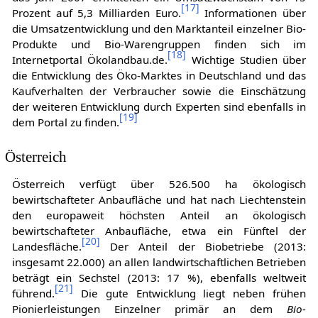
[
17
]
Prozent auf 5,3 Milliarden Euro.
Informationen über
die Umsatzentwicklung und den Marktanteil einzelner Bio-
Produkte und Bio-Warengruppen finden sich im
[
18
]
Internetportal Ökolandbau.de.
Wichtige Studien über
die Entwicklung des Öko-Marktes in Deutschland und das
Kaufverhalten der Verbraucher sowie die Einschätzung
der weiteren Entwicklung durch Experten sind ebenfalls in
[
19
]
dem Portal zu finden.
Österreich
Österreich verfügt über 526.500 ha ökologisch
bewirtschafteter Anbaufläche und hat nach Liechtenstein
den europaweit höchsten Anteil an ökologisch
bewirtschafteter Anbaufläche, etwa ein Fünftel der
[
20
]
Landesfläche.
Der Anteil der Biobetriebe (2013:
insgesamt 22.000) an allen landwirtschaftlichen Betrieben
beträgt ein Sechstel (2013: 17 %), ebenfalls weltweit
[
21
]
führend.
Die gute Entwicklung liegt neben frühen
Pionierleistungen Einzelner primär an dem
Bio-