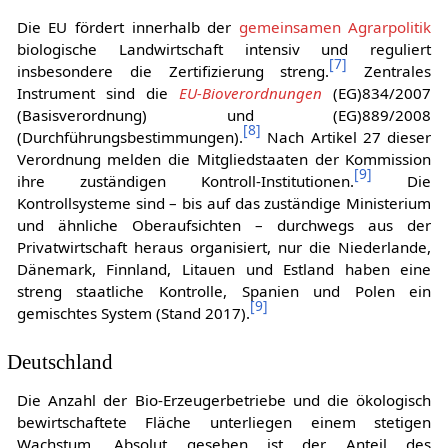
Die EU fördert innerhalb der
gemeinsamen Agrarpolitik
biologische Landwirtschaft intensiv und reguliert
[
7
]
insbesondere die Zertifizierung streng.
Zentrales
Instrument sind die
EU-Bioverordnungen
(EG)834/2007
(Basisverordnung) und (EG)889/2008
[
8
]
(Durchführungsbestimmungen).
Nach Artikel 27 dieser
Verordnung melden die Mitgliedstaaten der Kommission
[
9
]
ihre zuständigen Kontroll-Institutionen.
Die
Kontrollsysteme sind – bis auf das zuständige Ministerium
und ähnliche Oberaufsichten – durchwegs aus der
Privatwirtschaft heraus organisiert, nur die Niederlande,
Dänemark, Finnland, Litauen und Estland haben eine
streng staatliche Kontrolle, Spanien und Polen ein
[
9
]
gemischtes System (Stand 2017).
Deutschland
Die Anzahl der Bio-Erzeugerbetriebe und die ökologisch
bewirtschaftete Fläche unterliegen einem stetigen
Wachstum. Absolut gesehen ist der Anteil des