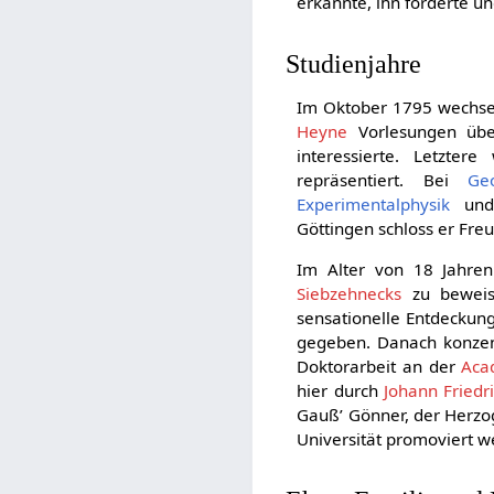
erkannte, ihn förderte u
Studienjahre
Im Oktober 1795 wechse
Heyne
Vorlesungen übe
interessierte. Letzte
repräsentiert. Bei
Ge
Experimentalphysik
und 
Göttingen schloss er Fre
Im Alter von 18 Jahre
Siebzehnecks
zu beweis
sensationelle Entdeckung
gegeben. Danach konzent
Doktorarbeit an der
Aca
hier durch
Johann Friedri
Gauß’ Gönner, der Herzo
Universität promoviert we