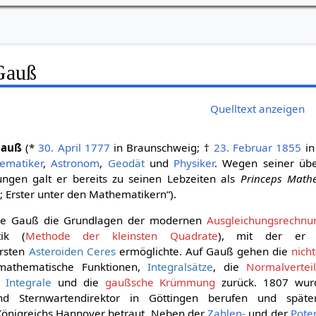
 Gauß
Quelltext anzeigen
Gauß
(*
30. April
1777
in Braunschweig; †
23. Februar
1855
in
ematiker
,
Astronom
,
Geodät
und
Physiker
. Wegen seiner üb
tungen galt er bereits zu seinen Lebzeiten als
Princeps Math
; Erster unter den Mathematikern“).
elte Gauß die Grundlagen der modernen
Ausgleichungsrechnu
tik (
Methode der kleinsten Quadrate
), mit der er 
rsten
Asteroiden Ceres
ermöglichte. Auf Gauß gehen die
nich
 mathematische Funktionen,
Integralsätze
, die
Normalvertei
e Integrale
und die
gaußsche Krümmung
zurück. 1807 wur
 Sternwartendirektor in Göttingen berufen und späte
önigreichs Hannover betraut. Neben der
Zahlen-
und der
Poten