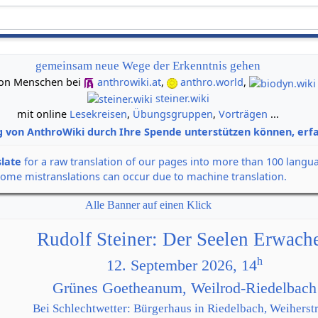
gemeinsam neue Wege der Erkenntnis gehen
e von Menschen bei
anthrowiki.at
,
anthro.world
,
steiner.wiki
mit online
Lesekreisen
,
Übungsgruppen
,
Vorträgen
...
g von AnthroWiki durch Ihre Spende unterstützen können, erfa
slate
for a raw translation of our pages into more than 100 langu
some mistranslations can occur due to machine translation.
Alle Banner auf einen Klick
Rudolf Steiner: Der Seelen Erwach
h
12. September 2026, 14
Grünes Goetheanum, Weilrod-Riedelbach
Bei Schlechtwetter: Bürgerhaus in Riedelbach, Weiherstr