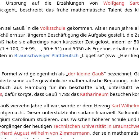
en Ursprung auf die Erzählungen von
Wolfgang Sart
ckgeht, beschreibt das frühe mathematische Talent des kl
en sei Gauß in die
Volksschule
gekommen. Als er neun Jahre al
Schülern zur längeren Beschäftigung die Aufgabe gestellt, die Z
ß habe sie allerdings nach kürzester Zeit gelöst, indem er 5
(1 + 100, 2 + 99, …, 50 + 51) und 5050 als Ergebnis erhalten ha
ten in
Braunschweiger Plattdeutsch
„Ligget se“ (svw: „Hier lie
 Formel wird gelegentlich als „
der kleine Gauß
“ bezeichnet. G
rderte seine außergewöhnliche mathematische Begabung, indem
buch aus Hamburg für ihn beschaffte und, unterstützt 
ls
, dafür sorgte, dass Gauß 1788 das
Katharineum
besuchen kon
Gauß vierzehn Jahre alt war, wurde er dem Herzog
Karl Wilhel
tgemacht. Dieser unterstützte ihn sodann finanziell. So konn
gium Carolinum studieren, das zwischen höherer Schule und 
 Vorgänger der heutigen
Technischen Universität in Braunschw
rhard August Wilhelm von Zimmermann
, der sein mathematis