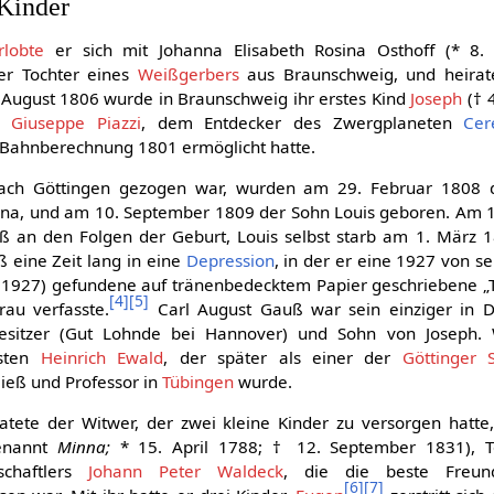
 Kinder
rlobte
er sich mit Johanna Elisabeth Rosina Osthoff (* 8.
er Tochter eines
Weißgerbers
aus Braunschweig, und heirat
 August 1806 wurde in Braunschweig ihr erstes Kind
Joseph
(† 4
ch
Giuseppe Piazzi
, dem Entdecker des Zwergplaneten
Cer
Bahnberechnung 1801 ermöglicht hatte.
ach Göttingen gezogen war, wurden am 29. Februar 1808 d
nna, und am 10. September 1809 der Sohn Louis geboren. Am 
 an den Folgen der Geburt, Louis selbst starb am 1. März 
ß eine Zeit lang in eine
Depression
, in der er eine 1927 von s
1927) gefundene auf tränenbedecktem Papier geschriebene „
[
4
]
[
5
]
rau verfasste.
Carl August Gauß war sein einziger in D
esitzer (Gut Lohnde bei Hannover) und Sohn von Joseph. 
isten
Heinrich Ewald
, der später als einer der
Göttinger 
ieß und Professor in
Tübingen
wurde.
tete der Witwer, der zwei kleine Kinder zu versorgen hatte,
genannt
Minna;
* 15. April 1788; † 12. September 1831), T
schaftlers
Johann Peter Waldeck
, die die beste Freund
[
6
]
[
7
]