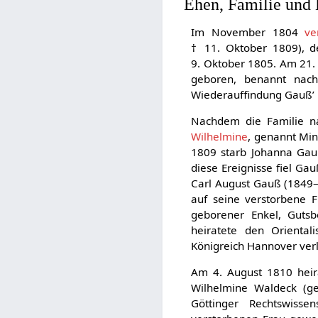
Ehen, Familie und
Im November 1804
ve
† 11. Oktober 1809), d
9. Oktober 1805. Am 21.
geboren, benannt na
Wiederauffindung Gauß’ 
Nachdem die Familie n
Wilhelmine
, genannt Mi
1809 starb Johanna Gauß
diese Ereignisse fiel Gau
Carl August Gauß (1849–
auf seine verstorbene F
geborener Enkel, Gutsb
heiratete den Oriental
Königreich Hannover verl
Am 4. August 1810 heira
Wilhelmine Waldeck (
Göttinger Rechtswissen