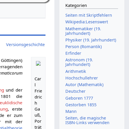
Kategorien
Seiten mit Skriptfehlern
Wikipedia:Lesenswert
Mathematiker (19.
Jahrhundert)
Physiker (19. Jahrhundert)
Versionsgeschichte
Person (Romantik)
Erfinder
Astronom (19.
 Göttingen)
Jahrhundert)
erragenden
Arithmetik
ematicorum
Hochschullehrer
Car
Autor (Mathematik)
l
ng
und der
Frie
Deutscher
1801 die
dric
Geboren 1777
teuklidische
h
Gestorben 1855
lung
, erste
Ga
Mann
de er zum
uß,
Seiten, die magische
Por
r mit der
ISBN-Links verwenden
trät
tialtheorie