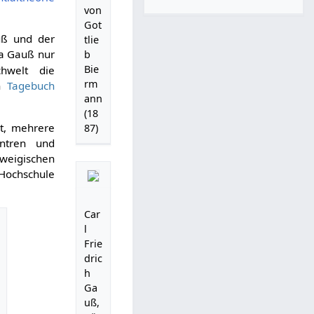
von
Got
uß und der
tlie
Da Gauß nur
b
Bie
chwelt die
rm
in
Tagebuch
ann
(18
t, mehrere
87)
entren und
eigischen
 Hochschule
Car
l
Frie
dric
h
Ga
uß,