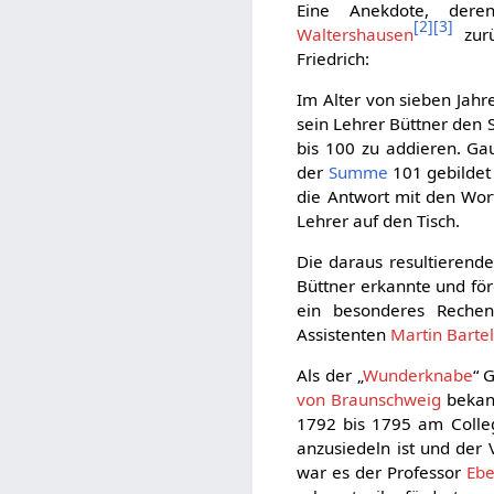
Eine Anekdote, der
[
2
]
[
3
]
Waltershausen
zurü
Friedrich:
Im Alter von sieben Jahr
sein Lehrer Büttner den 
bis 100 zu addieren. Gau
der
Summe
101 gebildet 
die Antwort mit den Wor
Lehrer auf den Tisch.
Die daraus resultierende
Büttner erkannte und fö
ein besonderes Rechen
Assistenten
Martin Barte
Als der „
Wunderknabe
“ 
von Braunschweig
bekann
1792 bis 1795 am Colle
anzusiedeln ist und der
war es der Professor
Ebe