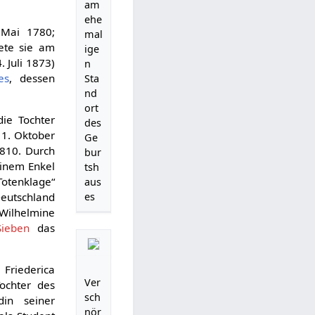
am
ehe
 Mai 1780;
mal
ete sie am
ige
. Juli 1873)
n
es
, dessen
Sta
nd
ort
ie Tochter
des
11. Oktober
Ge
1810. Durch
bur
einem Enkel
tsh
Totenklage“
aus
es
eutschland
Wilhelmine
Sieben
das
 Friederica
Ver
ochter des
sch
in seiner
nör