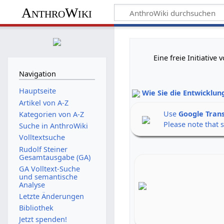
AnthroWiki
Eine freie Initiativ
Navigation
Hauptseite
Wie Sie die Entwicklun
Artikel von A-Z
Use
Google Tran
Kategorien von A-Z
Please note that 
Suche in AnthroWiki
Volltextsuche
Rudolf Steiner
Gesamtausgabe (GA)
GA Volltext-Suche
und semantische
Analyse
Letzte Änderungen
Bibliothek
Jetzt spenden!