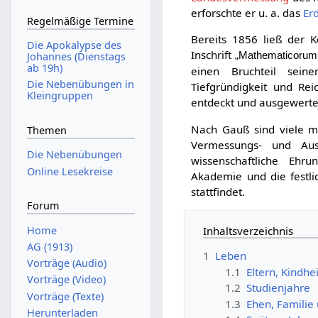
erforschte er u. a. das
Er
Regelmäßige Termine
Bereits 1856 ließ der
Die Apokalypse des
Inschrift
„Mathematicorum 
Johannes (Dienstags
ab 19h)
einen Bruchteil seine
Die Nebenübungen in
Tiefgründigkeit und Re
Kleingruppen
entdeckt und ausgewerte
Nach Gauß sind viele m
Themen
Vermessungs- und Auss
Die Nebenübungen
wissenschaftliche Eh
Online Lesekreise
Akademie und die festl
stattfindet.
Forum
Home
Inhaltsverzeichnis
AG (1913)
1
Leben
Vorträge (Audio)
1.1
Eltern, Kindhe
Vorträge (Video)
1.2
Studienjahre
Vorträge (Texte)
1.3
Ehen, Familie
Herunterladen