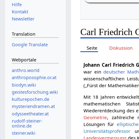
Hilfe
Kontakt
Newsletter
Carl Friedrich
Translation
Google Translate
Seite
Diskussion
Webportale
Johann Carl Friedrich 
anthro.world
war ein
deutscher
Math
anthroposophie.or.at
wissenschaftlichen Leis
biodyn.wiki
(„Fürst der Mathematiker
geistesforschung.wiki
Mit 18 Jahren entwick
kulturepochen.de
mathematischen Statis
mysteriendramen.at
Wiederentdeckung des e
odysseetheater.at
Geometrie
, zahlreiche
rudolf-steiner-
Lösungen für
elliptisch
online.de
Universitätsprofessor
und
steiner.wiki
Landesvermessung
des K