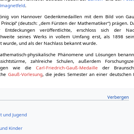
dmagnetfeld
.
 König von Hannover Gedenkmedaillen mit dem Bild von Ga
(deutsch: „dem Fürsten der Mathematiker“) prägen. 
Principi“
r Entdeckungen veröffentlichte, erschloss sich der Na
ichweite seines Werks in vollem Umfang erst, als 1898 se
t wurde, und als der Nachlass bekannt wurde.
athematisch-physikalische Phänomene und Lösungen benann
ichtstürme, zahlreiche Schulen, außerdem Forschungsz
rungen wie die
Carl-Friedrich-Gauß-Medaille
der Braunschw
iche
Gauß-Vorlesung
, die jedes Semester an einer deutschen
it und Jugend
 und Kinder