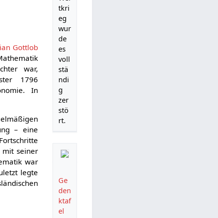
tkri
eg
wur
de
tian Gottlob
es
Mathematik
voll
chter war,
stä
ter 1796
ndi
g
onomie. In
zer
stö
elmäßigen
rt.
ng – eine
ortschritte
 mit seiner
hematik war
letzt legte
Ge
sländischen
den
ktaf
el