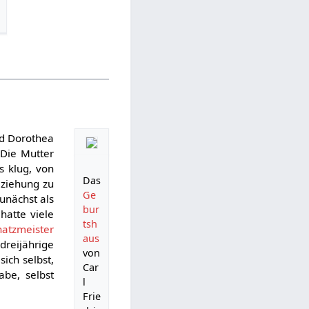
nd Dorothea
Die Mutter
s klug, von
Das
eziehung zu
Ge
zunächst als
bur
hatte viele
tsh
hatzmeister
aus
dreijährige
von
ich selbst,
Car
be, selbst
l
Frie