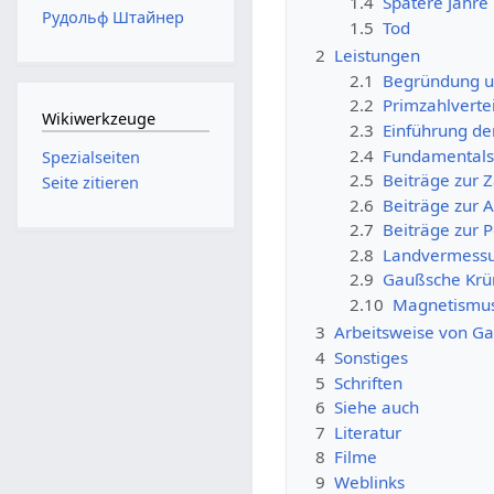
1.4
Spätere Jahre
Рудольф Штайнер
1.5
Tod
2
Leistungen
2.1
Begründung un
2.2
Primzahlverte
Wikiwerkzeuge
2.3
Einführung der
2.4
Fundamentalsa
Spezialseiten
2.5
Beiträge zur 
Seite zitieren
2.6
Beiträge zur 
2.7
Beiträge zur P
2.8
Landvermessun
2.9
Gaußsche Kr
2.10
Magnetismus,
3
Arbeitsweise von G
4
Sonstiges
5
Schriften
6
Siehe auch
7
Literatur
8
Filme
9
Weblinks