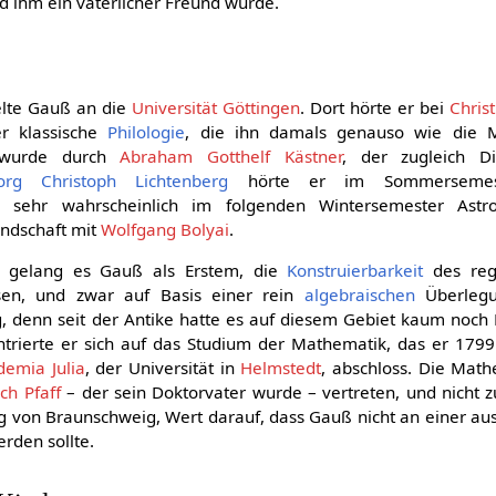
nd ihm ein väterlicher Freund wurde.
lte Gauß an die
Universität Göttingen
. Dort hörte er bei
Chris
r klassische
Philologie
, die ihn damals genauso wie die 
re wurde durch
Abraham Gotthelf Kästner
, der zugleich Di
org Christoph Lichtenberg
hörte er im Sommersemes
sehr wahrscheinlich im folgenden Wintersemester Astr
undschaft mit
Wolfgang Bolyai
.
n gelang es Gauß als Erstem, die
Konstruierbarkeit
des reg
en, und zwar auf Basis einer rein
algebraischen
Überlegu
, denn seit der Antike hatte es auf diesem Gebiet kaum noch F
rierte er sich auf das Studium der Mathematik, das er 1799
demia Julia
, der Universität in
Helmstedt
, abschloss. Die Mat
ch Pfaff
– der sein Doktorvater wurde – vertreten, und nicht zu
g von Braunschweig, Wert darauf, dass Gauß nicht an einer au
rden sollte.