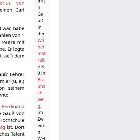
dric
orius von
h
einen Carl
Ga
uß
in
t war, habe
der
ahlen von 1
Wil
0 Paare mit
hel
be. Er legte
mst
gt sie“) dem
raß
e
3
0 in
auß’ Lehrer
Bra
 er (u. a.)
uns
von seinem
ch
nte.
wei
g
;
m Ferdinand
im
te Gauß von
Zw
Hochschule
eite
eig
ist. Dort
n
ches Talent
Wel