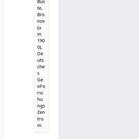
Büs
te,
Bro
nze
(u
m
190
0),
De
uts
che
s
Ge
oFo
rsc
hu
ngs
Zen
tru
m