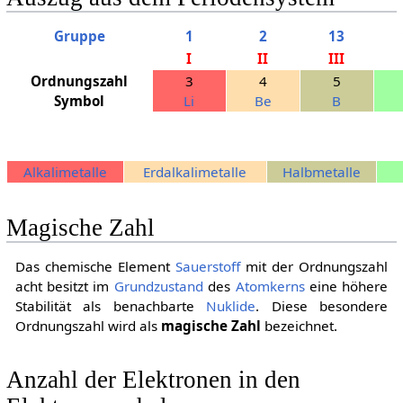
Gruppe
1
2
13
I
II
III
Ordnungszahl
3
4
5
Symbol
Li
Be
B
Alkali­metalle
Erdalkali­metalle
Halb­metalle
Magische Zahl
Das chemische Element
Sauerstoff
mit der Ordnungszahl
acht besitzt im
Grundzustand
des
Atomkerns
eine höhere
Stabilität als benachbarte
Nuklide
. Diese besondere
Ordnungszahl wird als
magische Zahl
bezeichnet.
Anzahl der Elektronen in den