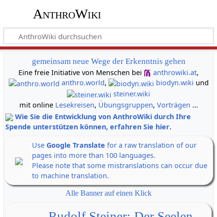
AnthroWiki
gemeinsam neue Wege der Erkenntnis gehen
Eine freie Initiative von Menschen bei
anthrowiki.at
,
anthro.world
,
biodyn.wiki
und
steiner.wiki
mit online
Lesekreisen
,
Übungsgruppen
,
Vorträgen
...
Wie Sie die Entwicklung von AnthroWiki durch Ihre
Spende unterstützen können, erfahren Sie hier
.
Use
Google Translate
for a raw translation of our
pages into more than 100 languages.
Please note that some mistranslations can occur due
to machine translation.
Alle Banner auf einen Klick
Rudolf Steiner: Der Seelen