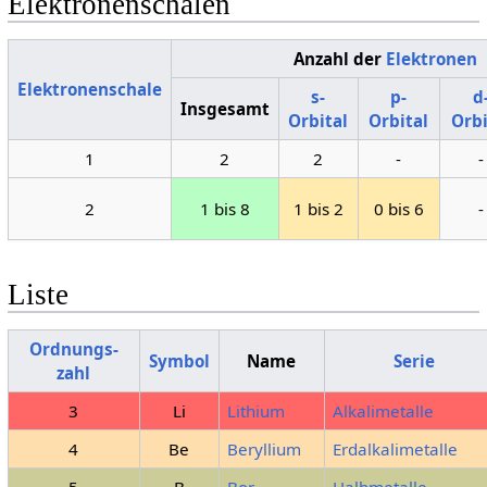
Elektronenschalen
Anzahl der
Elektronen
Elektronenschale
s-
p-
d
Insgesamt
Orbital
Orbital
Orbi
1
2
2
-
-
2
1 bis 8
1 bis 2
0 bis 6
-
Liste
Ordnungs­
Symbol
Name
Serie
zahl
3
Li
Lithium
Alkalimetalle
4
Be
Beryllium
Erdalkalimetalle
5
B
Bor
Halbmetalle