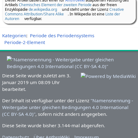
Dieser Artikel basiert auf einer für
AnthroWiki
adaptierten Fassung des
Artikels
Chemisches Element der zweiten Periode
aus der freien
Enzyklopädie
de.wikipedia.org
und steht unter der Lizenz
Creative
Commons Attribution/Share Alike
. In Wikipedia ist eine
Liste der
Autoren
verfügbar.
Kategorien
:
Periode des Periodensystems
Periode-2-Element
Diese Seite wurde zuletzt am 3.
Januar 2019 um 08:09 Uhr
bearbeitet.
Der Inhalt ist verfügbar unter der Lizenz
''Namensnennung -
Weitergabe unter gleichen Bedingungen 4.0 International
(CC BY-SA 4.0)''
, sofern nicht anders angegeben.
Diese Seite wurde bisher 3.144-mal abgerufen.
Datenschutz
Über AnthroWiki
Impressum