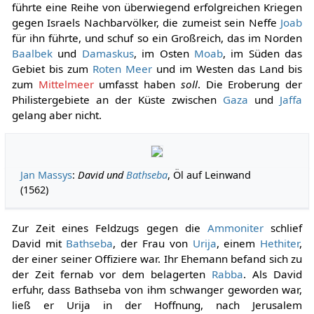
führte eine Reihe von überwiegend erfolgreichen Kriegen
gegen Israels Nachbarvölker, die zumeist sein Neffe
Joab
für ihn führte, und schuf so ein Großreich, das im Norden
Baalbek
und
Damaskus
, im Osten
Moab
, im Süden das
Gebiet bis zum
Roten Meer
und im Westen das Land bis
zum
Mittelmeer
umfasst haben
soll
. Die Eroberung der
Philistergebiete an der Küste zwischen
Gaza
und
Jaffa
gelang aber nicht.
Jan Massys
:
David und
Bathseba
, Öl auf Leinwand
(1562)
Zur Zeit eines Feldzugs gegen die
Ammoniter
schlief
David mit
Bathseba
, der Frau von
Urija
, einem
Hethiter
,
der einer seiner Offiziere war. Ihr Ehemann befand sich zu
der Zeit fernab vor dem belagerten
Rabba
. Als David
erfuhr, dass Bathseba von ihm schwanger geworden war,
ließ er Urija in der Hoffnung, nach Jerusalem