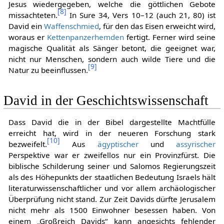
Jesus wiedergegeben, welche die göttlichen Gebote
[
8
]
missachteten.
In Sure 34, Vers 10–12 (auch 21, 80) ist
David ein
Waffenschmied
, für den das Eisen erweicht wird,
woraus er
Kettenpanzerhemden
fertigt. Ferner wird seine
magische Qualität als Sänger betont, die geeignet war,
nicht nur Menschen, sondern auch wilde Tiere und die
[
9
]
Natur zu beeinflussen.
David in der Geschichtswissenschaft
Dass David die in der Bibel dargestellte Machtfülle
erreicht hat, wird in der neueren Forschung stark
[
10
]
bezweifelt.
Aus
ägyptischer
und
assyrischer
Perspektive war er zweifellos nur ein Provinzfürst. Die
biblische Schilderung seiner und Salomos Regierungszeit
als des Höhepunkts der staatlichen Bedeutung Israels hält
literaturwissenschaftlicher und vor allem archäologischer
Überprüfung nicht stand. Zur Zeit Davids dürfte Jerusalem
nicht mehr als 1500 Einwohner besessen haben. Von
einem „Großreich Davids“ kann angesichts fehlender