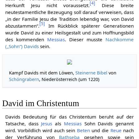
[
4
]
Herkunft Jesu nicht voraussetzt.
Diese breite
neutestamentliche Bezeugung soll darauf verweisen, dass
„in der Familie Jesu die Tradition lebendig war, von David
[
5
]
abzustammen“.
Im Rückblick späterer Generationen
wurde David zu einer Heilsgestalt und zum Hoffnungsbild
des kommenden
Messias
. Dieser musste
Nachkomme
(„Sohn“) Davids
sein.
Kampf Davids mit dem Löwen,
Steinerne Bibel
von
Schöngrabern
, Niederösterreich (um 1220)
David im Christentum
Davids Bedeutung für das Christentum beruht auf der
Tatsache, dass
Jesus
als
Messias
Sohn Davids genannt
wird. Vorbildlich wird auch sein
Beten
und die
Reue
nach
der Verführung von
Bathseba
gesehen sowie sein