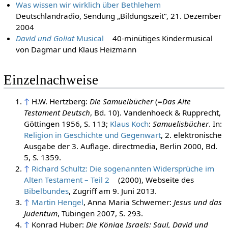
Was wissen wir wirklich über Bethlehem
Deutschlandradio, Sendung „Bildungszeit“, 21. Dezember
2004
David und Goliat
Musical
40-minütiges Kindermusical
von Dagmar und Klaus Heizmann
Einzelnachweise
↑
H.W. Hertzberg:
Die Samuelbücher
(=
Das Alte
Testament Deutsch
, Bd. 10). Vandenhoeck & Rupprecht,
Göttingen 1956, S. 113;
Klaus Koch
:
Samuelisbücher
. In:
Religion in Geschichte und Gegenwart
, 2. elektronische
Ausgabe der 3. Auflage. directmedia, Berlin 2000, Bd.
5, S. 1359.
↑
Richard Schultz: Die sogenannten Widersprüche im
Alten Testament – Teil 2
(2000), Webseite des
Bibelbundes
, Zugriff am 9. Juni 2013.
↑
Martin Hengel
, Anna Maria Schwemer:
Jesus und das
Judentum
, Tübingen 2007, S. 293.
↑
Konrad Huber:
Die Könige Israels: Saul, David und