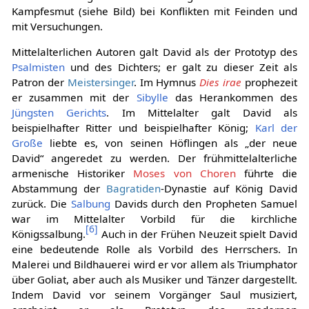
Kampfesmut (siehe Bild) bei Konflikten mit Feinden und
mit Versuchungen.
Mittelalterlichen Autoren galt David als der Prototyp des
Psalmisten
und des Dichters; er galt zu dieser Zeit als
Patron der
Meistersinger
. Im Hymnus
Dies irae
prophezeit
er zusammen mit der
Sibylle
das Herankommen des
Jüngsten Gerichts
. Im Mittelalter galt David als
beispielhafter Ritter und beispielhafter König;
Karl der
Große
liebte es, von seinen Höflingen als „der neue
David“ angeredet zu werden. Der frühmittelalterliche
armenische Historiker
Moses von Choren
führte die
Abstammung der
Bagratiden
-Dynastie auf König David
zurück. Die
Salbung
Davids durch den Propheten Samuel
war im Mittelalter Vorbild für die kirchliche
[
6
]
Königssalbung.
Auch in der Frühen Neuzeit spielt David
eine bedeutende Rolle als Vorbild des Herrschers. In
Malerei und Bildhauerei wird er vor allem als Triumphator
über Goliat, aber auch als Musiker und Tänzer dargestellt.
Indem David vor seinem Vorgänger Saul musiziert,