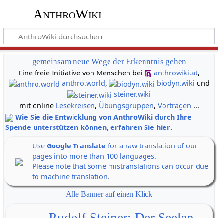
AnthroWiki
gemeinsam neue Wege der Erkenntnis gehen
Eine freie Initiative von Menschen bei
anthrowiki.at
,
anthro.world
,
biodyn.wiki
und
steiner.wiki
mit online
Lesekreisen
,
Übungsgruppen
,
Vorträgen
...
Wie Sie die Entwicklung von AnthroWiki durch Ihre
Spende unterstützen können, erfahren Sie hier
.
Use
Google Translate
for a raw translation of our
pages into more than 100 languages.
Please note that some mistranslations can occur due
to machine translation.
Alle Banner auf einen Klick
Rudolf Steiner: Der Seelen