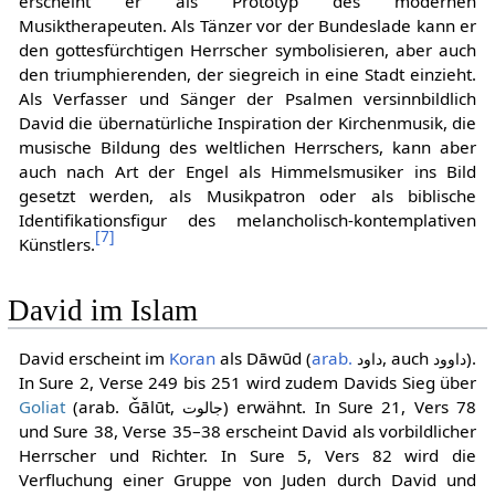
erscheint er als Prototyp des modernen
Musiktherapeuten. Als Tänzer vor der Bundeslade kann er
den gottesfürchtigen Herrscher symbolisieren, aber auch
den triumphierenden, der siegreich in eine Stadt einzieht.
Als Verfasser und Sänger der Psalmen versinnbildlich
David die übernatürliche Inspiration der Kirchenmusik, die
musische Bildung des weltlichen Herrschers, kann aber
auch nach Art der Engel als Himmelsmusiker ins Bild
gesetzt werden, als Musikpatron oder als biblische
Identifikationsfigur des melancholisch-kontemplativen
[
7
]
Künstlers.
David im Islam
David erscheint im
Koran
als Dāwūd (
arab.
, auch
).
داوود
داود
In Sure 2, Verse 249 bis 251 wird zudem Davids Sieg über
Goliat
(arab. Ǧālūt,
) erwähnt. In Sure 21, Vers 78
جالوت‎
und Sure 38, Verse 35–38 erscheint David als vorbildlicher
Herrscher und Richter. In Sure 5, Vers 82 wird die
Verfluchung einer Gruppe von Juden durch David und