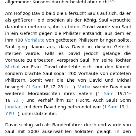
allgemeiner Konsens darüber besteht aber nicht.
Am Hof zog David bald die Eifersucht Sauls auf sich, da er
als größerer Held erschien als der König. Saul versuchte
daraufhin mehrmals, ihn zu töten. David wurde von Saul
in ein Gefecht gegen die Philister entsandt, aus dem er
ihm 100
Vorhäute
von getöteten Philistern bringen sollte.
Saul ging davon aus, dass David in diesem Gefecht
sterben würde. Falls es David jedoch gelänge die
Vorhäute zu erbeuten, versprach Saul ihm seine Tochter
Michal
zur Frau. David überlebte nicht nur den Kampf,
sondern brachte Saul sogar 200 Vorhäute von getöteten
Philistern. Somit war die Ehe von David und Michal
besiegelt (
1 Sam
18,17–28
).
Michal
warnte David vor
EU
weiteren Mordabsichten ihres Vaters (
1 Sam
19,11-
18
) und verhalf ihm zur Flucht. Auch Sauls Sohn
EU
Jonatan
, mit dem David eng befreundet war (
1 Sam
19,1–
7
), unterstützte ihn.
EU
David schlug sich als Bandenführer durch und wurde von
Saul mit 3000 auserwählten Soldaten gejagt. In den