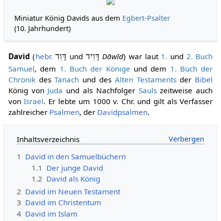
Miniatur König Davids aus dem
Egbert-Psalter
(10. Jahrhundert)
David
(
hebr.
דָּוִד
und
דָּוִיד
Dāwīd
) war laut
1.
und
2. Buch
Samuel
, dem
1. Buch der Könige
und dem
1. Buch der
Chronik
des
Tanach
und des
Alten Testaments
der
Bibel
König von
Juda
und als Nachfolger
Sauls
zeitweise auch
von
Israel
. Er lebte um 1000 v. Chr. und gilt als Verfasser
zahlreicher
Psalmen
, der
Davidpsalmen
.
Inhaltsverzeichnis
1
David in den Samuelbüchern
1.1
Der junge David
1.2
David als König
2
David im Neuen Testament
3
David im Christentum
4
David im Islam