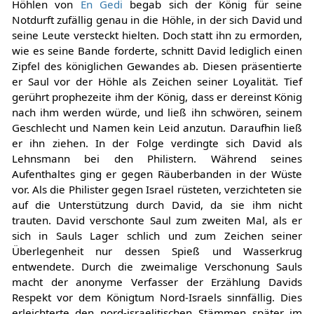
Höhlen von
En Gedi
begab sich der König für seine
Notdurft zufällig genau in die Höhle, in der sich David und
seine Leute versteckt hielten. Doch statt ihn zu ermorden,
wie es seine Bande forderte, schnitt David lediglich einen
Zipfel des königlichen Gewandes ab. Diesen präsentierte
er Saul vor der Höhle als Zeichen seiner Loyalität. Tief
gerührt prophezeite ihm der König, dass er dereinst König
nach ihm werden würde, und ließ ihn schwören, seinem
Geschlecht und Namen kein Leid anzutun. Daraufhin ließ
er ihn ziehen. In der Folge verdingte sich David als
Lehnsmann bei den Philistern. Während seines
Aufenthaltes ging er gegen Räuberbanden in der Wüste
vor. Als die Philister gegen Israel rüsteten, verzichteten sie
auf die Unterstützung durch David, da sie ihm nicht
trauten. David verschonte Saul zum zweiten Mal, als er
sich in Sauls Lager schlich und zum Zeichen seiner
Überlegenheit nur dessen Spieß und Wasserkrug
entwendete. Durch die zweimalige Verschonung Sauls
macht der anonyme Verfasser der Erzählung Davids
Respekt vor dem Königtum Nord-Israels sinnfällig. Dies
erleichterte den nord-israelitischen Stämmen später im