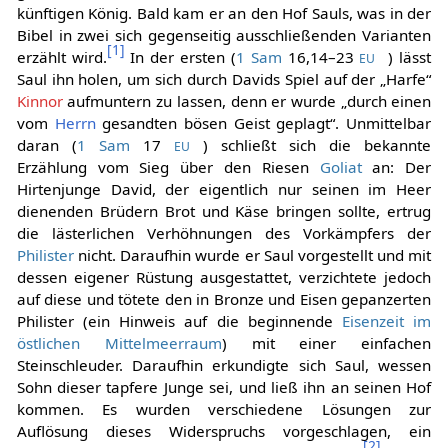
künftigen König. Bald kam er an den Hof Sauls, was in der
Bibel in zwei sich gegenseitig ausschließenden Varianten
[
1
]
erzählt wird.
In der ersten (
1 Sam
16,14–23
) lässt
EU
Saul ihn holen, um sich durch Davids Spiel auf der „Harfe“
Kinnor
aufmuntern zu lassen, denn er wurde „durch einen
vom
Herrn
gesandten bösen Geist geplagt“. Unmittelbar
daran (
1 Sam
17
) schließt sich die bekannte
EU
Erzählung vom Sieg über den Riesen
Goliat
an: Der
Hirtenjunge David, der eigentlich nur seinen im Heer
dienenden Brüdern Brot und Käse bringen sollte, ertrug
die lästerlichen Verhöhnungen des Vorkämpfers der
Philister
nicht. Daraufhin wurde er Saul vorgestellt und mit
dessen eigener Rüstung ausgestattet, verzichtete jedoch
auf diese und tötete den in Bronze und Eisen gepanzerten
Philister (ein Hinweis auf die beginnende
Eisenzeit im
östlichen Mittelmeerraum
) mit einer einfachen
Steinschleuder. Daraufhin erkundigte sich Saul, wessen
Sohn dieser tapfere Junge sei, und ließ ihn an seinen Hof
kommen. Es wurden verschiedene Lösungen zur
Auflösung dieses Widerspruchs vorgeschlagen, ein
[
2
]