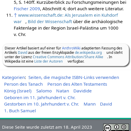
5, S. 140ff. Kurzüberblick zu Forschungsmeinungen bei
Fischer 2009
, Abschnitt 4; dort auch weitere Literatur.
↑
www.wissenschaft.de: Als Jerusalem ein Kuhdorf
war
,
Bild der Wissenschaft
über die archäologische
Faktenlage in der Region Israel-Palästina um 1000
v. Chr.
Dieser Artikel basiert auf einer für
AnthroWiki
adaptierten Fassung des
Artikels
David
aus der freien Enzyklopädie
de.wikipedia.org
und steht
unter der Lizenz
Creative Commons Attribution/Share Alike
. In
Wikipedia ist eine
Liste der Autoren
verfügbar.
Kategorien
:
Seiten, die magische ISBN-Links verwenden
Person des Tanach
Person des Alten Testaments
König (Israel)
Salomo
Natan
Davidide
Geboren im 11. Jahrhundert v. Chr.
Gestorben im 10. Jahrhundert v. Chr.
Mann
David
1. Buch Samuel
Diese Seite wurde zuletzt am 18. April 2023