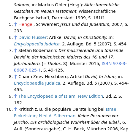
Salomo
, in: Markus Öhler (Hrsg.):
Alttestamentliche
Gestalten im Neuen Testament
, Wissenschaftliche
Buchgesellschaft, Darmstadt 1999, S. 161ff.
↑
Hengel
, Schwemer:
Jesus und das Judentum
, 2007, S.
293.
↑
David Flusser
: Artikel
David, In Christianity.
In:
Encyclopaedia Judaica
.
2. Auflage, Bd. 5 (2007), S. 454.
↑
Stefan Bodemann:
Der musizierende und tanzende
David in der italienischen Malerei des 16. und 17.
Jahrhunderts
(=
Tholos.
8). Münster 2015,
ISBN 978-3-
86887-025-1
, S. 49-125.
↑
Chaim Zeev Hirschberg: Artikel
David, In Islam
, in:
Encyclopaedia Judaica
, 2. Auflage, Bd. 5 (2007), S. 454–
455.
↑
The Encyclopaedia of Islam. New Edition
, Bd. 2, S.
182
↑
Kritisch z. B. die populäre Darstellung bei
Israel
Finkelstein
;
Neil A. Silberman
:
Keine Posaunen vor
Jericho. Die archäologische Wahrheit über die Bibel.
, 6.
Aufl. (Sonderausgabe), C. H. Beck, München 2006, Kap.