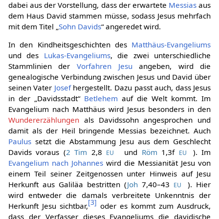
dabei aus der Vorstellung, dass der erwartete
Messias
aus
dem Haus David stammen müsse, sodass Jesus mehrfach
mit dem Titel „
Sohn Davids
“ angeredet wird.
In den Kindheitsgeschichten des
Matthäus-Evangeliums
und des
Lukas-Evangeliums
, die zwei unterschiedliche
Stammlinien der
Vorfahren Jesu
angeben, wird die
genealogische Verbindung zwischen Jesus und David über
seinen Vater
Josef
hergestellt. Dazu passt auch, dass Jesus
in der „Davidsstadt“
Betlehem
auf die Welt kommt. Im
Evangelium nach Matthäus wird Jesus besonders in den
Wundererzählungen
als Davidssohn angesprochen und
damit als der Heil bringende Messias bezeichnet. Auch
Paulus
setzt die Abstammung Jesu aus dem Geschlecht
Davids voraus (
2 Tim
2,8
und
Röm
1,3f
). Im
EU
EU
Evangelium nach Johannes
wird die Messianität Jesu von
einem Teil seiner Zeitgenossen unter Hinweis auf Jesu
Herkunft aus Galiläa bestritten (
Joh
7,40–43
). Hier
EU
wird entweder die damals verbreitete Unkenntnis der
[
3
]
Herkunft Jesu sichtbar,
oder es kommt zum Ausdruck,
dass der Verfasser dieses Evangeliums die davidische