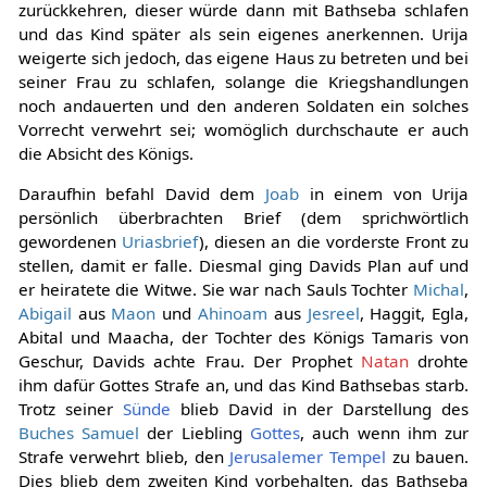
zurückkehren, dieser würde dann mit Bathseba schlafen
und das Kind später als sein eigenes anerkennen. Urija
weigerte sich jedoch, das eigene Haus zu betreten und bei
seiner Frau zu schlafen, solange die Kriegshandlungen
noch andauerten und den anderen Soldaten ein solches
Vorrecht verwehrt sei; womöglich durchschaute er auch
die Absicht des Königs.
Daraufhin befahl David dem
Joab
in einem von Urija
persönlich überbrachten Brief (dem sprichwörtlich
gewordenen
Uriasbrief
), diesen an die vorderste Front zu
stellen, damit er falle. Diesmal ging Davids Plan auf und
er heiratete die Witwe. Sie war nach Sauls Tochter
Michal
,
Abigail
aus
Maon
und
Ahinoam
aus
Jesreel
, Haggit, Egla,
Abital und Maacha, der Tochter des Königs Tamaris von
Geschur, Davids achte Frau. Der Prophet
Natan
drohte
ihm dafür Gottes Strafe an, und das Kind Bathsebas starb.
Trotz seiner
Sünde
blieb David in der Darstellung des
Buches Samuel
der Liebling
Gottes
, auch wenn ihm zur
Strafe verwehrt blieb, den
Jerusalemer Tempel
zu bauen.
Dies blieb dem zweiten Kind vorbehalten, das Bathseba