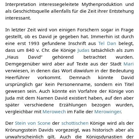
Interpretation interessegeleitete Mythenproduktion und
als Geschichtsquelle allenfalls für die Zeit ihrer Entstehung
interessant.
In letzter Zeit wird von einigen Forschern sogar in Frage
gestellt, ob es David je gegeben hat. Immerhin ist durch
eine erst 1993 gefundene Inschrift aus
Tel Dan
belegt,
dass um 840 v. Chr. die Könige
Judas
tatsächlich als zum
„Haus David“ gehörend betrachtet wurden.
Demgegenüber wird aber auf Texte aus der Stadt
Mari
verwiesen, in denen das Wort
dawidum
in der Bedeutung
Heerführer vorkommt. Demnach könnte David
ursprünglich gar kein Personenname, sondern ein Titel
gewesen sein. Auch könnte ein Vorfahre der Könige von
Juda mit dem Namen David existiert haben, auf den aber
später verschiedene Erzählungen bezogen wurden,
vergleichbar mit
Merowech
im Falle der
Merowinger
.
Der
Stein von Scone
der
schottischen
Könige wird als der
Krönungsstein Davids vorgezeigt, was historisch aber als
unwahrscheinlich gilt. Auch die Königsdynastien der