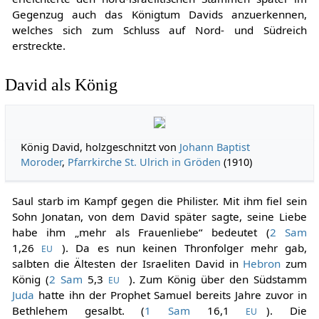
Gegenzug auch das Königtum Davids anzuerkennen,
welches sich zum Schluss auf Nord- und Südreich
erstreckte.
David als König
König David, holzgeschnitzt von
Johann Baptist
Moroder
,
Pfarrkirche St. Ulrich in Gröden
(1910)
Saul starb im Kampf gegen die Philister. Mit ihm fiel sein
Sohn Jonatan, von dem David später sagte, seine Liebe
habe ihm „mehr als Frauenliebe“ bedeutet (
2 Sam
1,26
). Da es nun keinen Thronfolger mehr gab,
EU
salbten die Ältesten der Israeliten David in
Hebron
zum
König (
2 Sam
5,3
). Zum König über den Südstamm
EU
Juda
hatte ihn der Prophet Samuel bereits Jahre zuvor in
Bethlehem gesalbt. (
1 Sam
16,1
). Die
EU