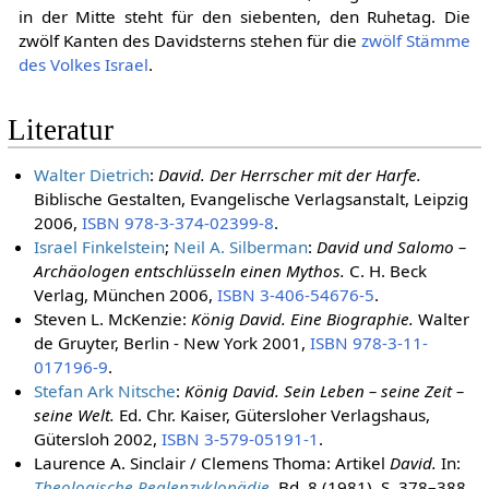
in der Mitte steht für den siebenten, den Ruhetag. Die
zwölf Kanten des Davidsterns stehen für die
zwölf Stämme
des Volkes Israel
.
Literatur
Walter Dietrich
:
David. Der Herrscher mit der Harfe.
Biblische Gestalten, Evangelische Verlagsanstalt, Leipzig
2006,
ISBN 978-3-374-02399-8
.
Israel Finkelstein
;
Neil A. Silberman
:
David und Salomo –
Archäologen entschlüsseln einen Mythos.
C. H. Beck
Verlag, München 2006,
ISBN 3-406-54676-5
.
Steven L. McKenzie:
König David. Eine Biographie.
Walter
de Gruyter, Berlin - New York 2001,
ISBN 978-3-11-
017196-9
.
Stefan Ark Nitsche
:
König David. Sein Leben – seine Zeit –
seine Welt.
Ed. Chr. Kaiser, Gütersloher Verlagshaus,
Gütersloh 2002,
ISBN 3-579-05191-1
.
Laurence A. Sinclair / Clemens Thoma: Artikel
David.
In:
Theologische Realenzyklopädie
.
Bd. 8 (1981), S. 378–388.