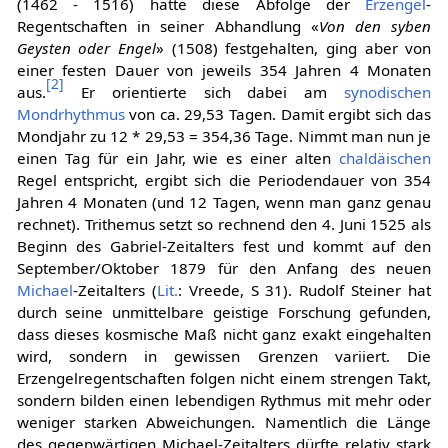
(1462 - 1516) hatte diese Abfolge der
Erzengel
-
Regentschaften in seiner Abhandlung «
Von den syben
Geysten oder Engel
» (1508) festgehalten, ging aber von
einer festen Dauer von jeweils 354 Jahren 4 Monaten
[
2
]
aus.
Er orientierte sich dabei am
synodischen
Mondrhythmus
von ca. 29,53 Tagen. Damit ergibt sich das
Mondjahr zu 12 * 29,53 = 354,36 Tage. Nimmt man nun je
einen Tag für ein Jahr, wie es einer alten
chaldäischen
Regel entspricht, ergibt sich die Periodendauer von 354
Jahren 4 Monaten (und 12 Tagen, wenn man ganz genau
rechnet). Trithemus setzt so rechnend den 4. Juni 1525 als
Beginn des Gabriel-Zeitalters fest und kommt auf den
September/Oktober 1879 für den Anfang des neuen
Michael
-Zeitalters (
Lit.
: Vreede, S 31). Rudolf Steiner hat
durch seine unmittelbare geistige Forschung gefunden,
dass dieses kosmische Maß nicht ganz exakt eingehalten
wird, sondern in gewissen Grenzen variiert. Die
Erzengelregentschaften folgen nicht einem strengen Takt,
sondern bilden einen lebendigen Rythmus mit mehr oder
weniger starken Abweichungen. Namentlich die Länge
des gegenwärtigen Michael-Zeitalters dürfte relativ stark