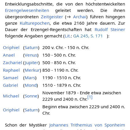
Entwicklungsabschnitte, die von den höchstentwickelten
Erzengelwesenheiten
geleitet werden. Die ihnen
übergeordneten
Zeitgeister
(→
Archai
) führen hingegen
ganze
Kulturepochen
, die etwa 2160 Jahre dauern. Zur
Dauer der Erzengel-Regentschaften hat
Rudolf Steiner
folgende Angaben gemacht (
Lit.
:
GA 245, S. 171
):
Oriphiel
(
Saturn
)
200 v. Chr. - 150 n. Chr.
Anael
(
Venus
)
150 - 500 n. Chr.
Zachariel
(
Jupiter
)
500 - 850 n. Chr.
Raphael
(
Merkur
)
850 - 1190 n. Chr.
Samael
(
Mars
)
1190 - 1510 n. Chr.
Gabriel
(
Mond
)
1510 - 1879 n. Chr.
November 1879 - Ende etwa zwischen
Michael
(
Sonne
)
[
1
]
2229 und 2400 n. Chr.
Beginn etwa zwischen 2229 und 2400 n.
Oriphiel
(
Saturn
)
Chr.
Schon der Mystiker
Johannes Trithemius von Sponheim