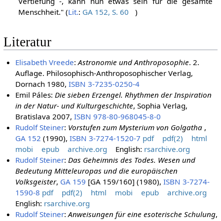
Vertiefung -, kann nun etwas sein für die gesamte
Menschheit." (
Lit.
:
GA 152, S. 60
)
Literatur
Elisabeth Vreede
:
Astronomie und Anthroposophie
. 2.
Auflage. Philosophisch-Anthroposophischer Verlag,
Dornach 1980,
ISBN 3-7235-0250-4
Emil Páles:
Die sieben Erzengel. Rhythmen der Inspiration
in der Natur- und Kulturgeschichte
, Sophia Verlag,
Bratislava 2007,
ISBN 978-80-968045-8-0
Rudolf Steiner
:
Vorstufen zum Mysterium von Golgatha
,
GA 152
(1990),
ISBN 3-7274-1520-7
pdf
pdf(2)
html
mobi
epub
archive.org
English:
rsarchive.org
Rudolf Steiner
:
Das Geheimnis des Todes. Wesen und
Bedeutung Mitteleuropas und die europäischen
Volksgeister
,
GA 159
[GA 159/160] (1980),
ISBN 3-7274-
1590-8
pdf
pdf(2)
html
mobi
epub
archive.org
English:
rsarchive.org
Rudolf Steiner
:
Anweisungen für eine esoterische Schulung
,