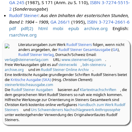
GA 245
(1987), S 171 (Anm. zu S. 110),
ISBN 3-7274-5515-
2
(
Sonderausgabe
)
Rudolf Steiner
:
Aus den Inhalten der esoterischen Stunden,
Band I: 1904 – 1909
,
GA 266/1
(1995),
ISBN 3-7274-2661-6
pdf
pdf(2)
html
mobi
epub
archive.org
English:
rsarchive.org
Literaturangaben zum Werk
Rudolf Steiners
folgen, wenn nicht
anders angegeben, der
Rudolf Steiner Gesamtausgabe
(
GA
),
Rudolf Steiner Verlag
, Dornach/Schweiz Email:
verlag@steinerverlag.com
URL:
www.steinerverlag.com
.
Freie Werkausgaben gibt es auf
steiner.wiki
,
bdn-steiner.ru
,
archive.org
und im
Rudolf Steiner Online Archiv
.
Eine
textkritische
Ausgabe grundlegender Schriften Rudolf Steiners bietet
die
Kritische Ausgabe (SKA)
(Hrsg.
Christian Clement
):
steinerkritischeausgabe.com
Die
Rudolf Steiner Ausgaben
basieren auf
Klartextnachschriften
, die
dem gesprochenen Wort Rudolf Steiners so nah wie möglich kommen.
Hilfreiche Werkzeuge zur Orientierung in Steiners Gesamtwerk sind
Christian Karls
kostenlos online verfügbares
Handbuch zum Werk Rudolf
Steiners
und
Urs Schwendeners Nachschlagewerk
Anthroposophie
unter weitestgehender Verwendung des Originalwortlautes Rudolf
Steiners.