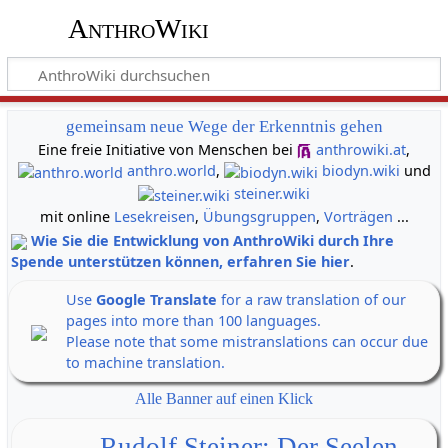
AnthroWiki
gemeinsam neue Wege der Erkenntnis gehen
Eine freie Initiative von Menschen bei
anthrowiki.at
,
anthro.world
,
biodyn.wiki
und
steiner.wiki
mit online
Lesekreisen
,
Übungsgruppen
,
Vorträgen
...
Wie Sie die Entwicklung von AnthroWiki durch Ihre
Spende unterstützen können, erfahren Sie hier
.
Use
Google Translate
for a raw translation of our
pages into more than 100 languages.
Please note that some mistranslations can occur due
to machine translation.
Alle Banner auf einen Klick
Rudolf Steiner: Der Seelen