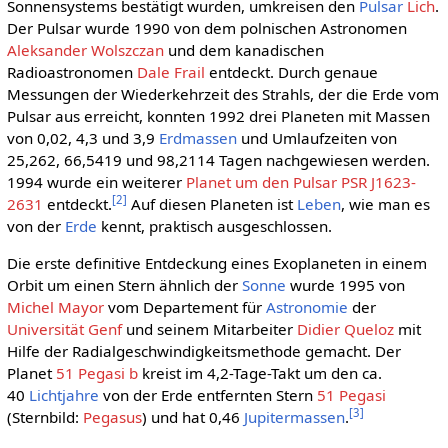
Sonnensystems bestätigt wurden, umkreisen den
Pulsar
Lich
.
Der Pulsar wurde 1990 von dem polnischen Astronomen
Aleksander Wolszczan
und dem kanadischen
Radioastronomen
Dale Frail
entdeckt. Durch genaue
Messungen der Wiederkehrzeit des Strahls, der die Erde vom
Pulsar aus erreicht, konnten 1992 drei Planeten mit Massen
von 0,02, 4,3 und 3,9
Erdmassen
und Umlaufzeiten von
25,262, 66,5419 und 98,2114 Tagen nachgewiesen werden.
1994 wurde ein weiterer
Planet um den Pulsar PSR J1623-
[
2
]
2631
entdeckt.
Auf diesen Planeten ist
Leben
, wie man es
von der
Erde
kennt, praktisch ausgeschlossen.
Die erste definitive Entdeckung eines Exoplaneten in einem
Orbit um einen Stern ähnlich der
Sonne
wurde 1995 von
Michel Mayor
vom Departement für
Astronomie
der
Universität Genf
und seinem Mitarbeiter
Didier Queloz
mit
Hilfe der Radialgeschwindigkeitsmethode gemacht. Der
Planet
51 Pegasi b
kreist im 4,2-Tage-Takt um den ca.
40
Lichtjahre
von der Erde entfernten Stern
51 Pegasi
[
3
]
(Sternbild:
Pegasus
) und hat 0,46
Jupitermassen
.