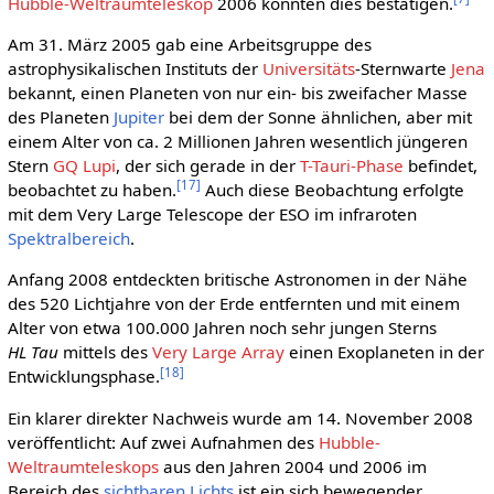
Hubble-Weltraumteleskop
2006 konnten dies bestätigen.
Am 31. März 2005 gab eine Arbeitsgruppe des
astrophysikalischen Instituts der
Universitäts
-Sternwarte
Jena
bekannt, einen Planeten von nur ein- bis zweifacher Masse
des Planeten
Jupiter
bei dem der Sonne ähnlichen, aber mit
einem Alter von ca. 2 Millionen Jahren wesentlich jüngeren
Stern
GQ Lupi
, der sich gerade in der
T-Tauri-Phase
befindet,
[
17
]
beobachtet zu haben.
Auch diese Beobachtung erfolgte
mit dem Very Large Telescope der ESO im infraroten
Spektralbereich
.
Anfang 2008 entdeckten britische Astronomen in der Nähe
des 520 Lichtjahre von der Erde entfernten und mit einem
Alter von etwa 100.000 Jahren noch sehr jungen Sterns
HL Tau
mittels des
Very Large Array
einen Exoplaneten in der
[
18
]
Entwicklungsphase.
Ein klarer direkter Nachweis wurde am 14. November 2008
veröffentlicht: Auf zwei Aufnahmen des
Hubble-
Weltraumteleskops
aus den Jahren 2004 und 2006 im
Bereich des
sichtbaren Lichts
ist ein sich bewegender