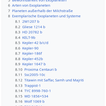
6
Arten von Exoplaneten
7
Planeten außerhalb der Milchstraße
8
Exemplarische Exoplaneten und Systeme
8.1
2M1207 b
8.2
Gliese 1214 b
8.3
HD 20782 b
8.4
KELT-9b
8.5
Kepler-42 b/c/d
8.6
Kepler-90
8.7
Kepler-186f
8.8
Kepler-452b
8.9
Kepler 1647 b
8.10
Proxima Centauri b
8.11
Ssc2005-10c
8.12
Titawin mit Saffar, Samh und Majriti
8.13
Trappist-1
8.14
TYC 8998-760-1
8.15
WD 1856+534
8.16
Wolf 1069 b