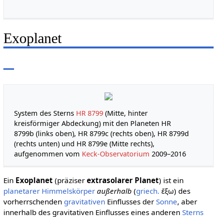
Exoplanet
System des Sterns
HR 8799
(Mitte, hinter
kreisförmiger Abdeckung) mit den Planeten HR
8799b (links oben), HR 8799c (rechts oben), HR 8799d
(rechts unten) und HR 8799e (Mitte rechts),
aufgenommen vom
Keck-Observatorium
2009–2016
Ein
Exoplanet
(präziser
extrasolarer Planet
) ist ein
planetarer
Himmelskörper
außerhalb
(
griech.
ἔξω
) des
vorherrschenden
gravitativen
Einflusses der
Sonne
, aber
innerhalb des gravitativen Einflusses eines anderen
Sterns