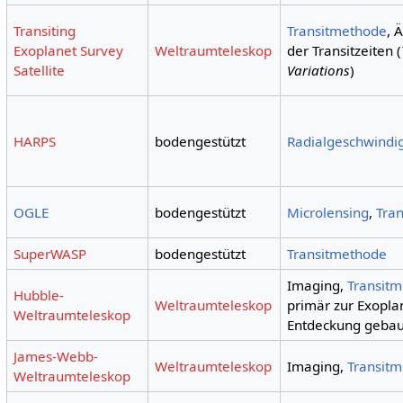
Transiting
Transitmethode
, 
Exoplanet Survey
Weltraumteleskop
der Transitzeiten (
Satellite
Variations
)
HARPS
bodengestützt
Radialgeschwindi
OGLE
bodengestützt
Microlensing
,
Tra
SuperWASP
bodengestützt
Transitmethode
Imaging,
Transit
Hubble-
Weltraumteleskop
primär zur Exopla
Weltraumteleskop
Entdeckung gebau
James-Webb-
Weltraumteleskop
Imaging,
Transit
Weltraumteleskop