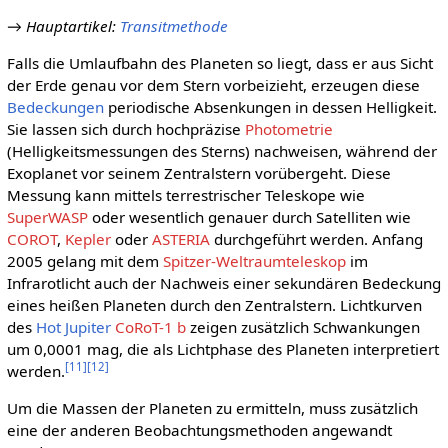
→
Hauptartikel
:
Transitmethode
Falls die Umlaufbahn des Planeten so liegt, dass er aus Sicht
der Erde genau vor dem Stern vorbeizieht, erzeugen diese
Bedeckungen
periodische Absenkungen in dessen Helligkeit.
Sie lassen sich durch hochpräzise
Photometrie
(Helligkeitsmessungen des Sterns) nachweisen, während der
Exoplanet vor seinem Zentralstern vorübergeht. Diese
Messung kann mittels terrestrischer Teleskope wie
SuperWASP
oder wesentlich genauer durch Satelliten wie
COROT
,
Kepler
oder
ASTERIA
durchgeführt werden. Anfang
2005 gelang mit dem
Spitzer-Weltraumteleskop
im
Infrarotlicht auch der Nachweis einer sekundären Bedeckung
eines heißen Planeten durch den Zentralstern. Lichtkurven
des
Hot Jupiter
CoRoT-1 b
zeigen zusätzlich Schwankungen
um 0,0001 mag, die als Lichtphase des Planeten interpretiert
[
11
]
[
12
]
werden.
Um die Massen der Planeten zu ermitteln, muss zusätzlich
eine der anderen Beobachtungsmethoden angewandt