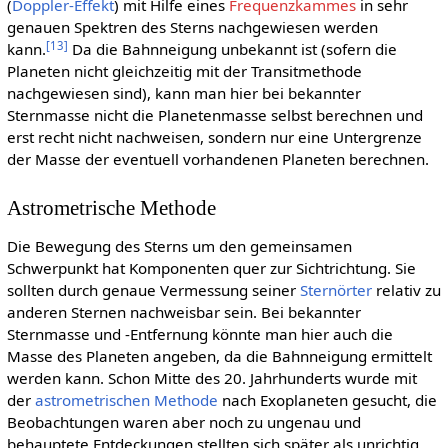
(
Doppler-Effekt
) mit Hilfe eines
Frequenzkammes
in sehr
genauen Spektren des Sterns nachgewiesen werden
[
13
]
kann.
Da die Bahnneigung unbekannt ist (sofern die
Planeten nicht gleichzeitig mit der Transitmethode
nachgewiesen sind), kann man hier bei bekannter
Sternmasse nicht die Planetenmasse selbst berechnen und
erst recht nicht nachweisen, sondern nur eine Untergrenze
der Masse der eventuell vorhandenen Planeten berechnen.
Astrometrische Methode
Die Bewegung des Sterns um den gemeinsamen
Schwerpunkt hat Komponenten quer zur Sichtrichtung. Sie
sollten durch genaue Vermessung seiner
Sternörter
relativ zu
anderen Sternen nachweisbar sein. Bei bekannter
Sternmasse und ‑Entfernung könnte man hier auch die
Masse des Planeten angeben, da die Bahnneigung ermittelt
werden kann. Schon Mitte des 20. Jahrhunderts wurde mit
der
astrometrischen Methode
nach Exoplaneten gesucht, die
Beobachtungen waren aber noch zu ungenau und
behauptete Entdeckungen stellten sich später als unrichtig