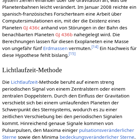
Planetenbahnen leicht verändert. Im Januar 2008 reichte ein
spanisch-französisches Forscherteam eine Arbeit über
Computersimulationen ein, mit der die Existenz eines
Planeten
GJ 436c
anhand von Störungen in der Bahn des
benachbarten Planeten
GJ 436b
nahegelegt wird. Die
Berechnungen lassen für diesen Exoplaneten eine Masse
[
14
]
von ungefähr fünf
Erdmassen
vermuten.
Ein Nachweis für
[
15
]
diese Hypothese fehlt bislang.
Lichtlaufzeit-Methode
Die
Lichtlaufzeit
-Methode beruht auf einem streng
periodischen Signal von einem Zentralstern oder einem
zentralen Doppelstern. Durch den Einfluss der Gravitation
verschiebt sich bei einem umlaufenden Planeten der
Schwerpunkt des Sternsystems, wodurch es zu einer
zeitlichen Verschiebung bei den periodischen Signalen
kommt. Hinreichend genaue Signale kommen von
Pulsarpulsen, den Maxima einiger
pulsationsveränderlicher
Sterne
sowie den Minima
bedeckungsveränderlicher Sterne
.