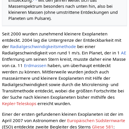
Entdeckung.
Mit den Jahren weitet sich das
Massenspektrum besonders nach unten hin, also bei
kleineren Massen (ohne umstrittene Entdeckungen und
Planeten um Pulsare).
Seit 2000 wurden zunehmend kleinere Exoplaneten
entdeckt. 2004 lag die Untergrenze der Entdeckbarkeit mit
der
Radialgeschwindigkeitsmethode
bei einer
Radialgeschwindigkeit von rund 1 m/s. Ein Planet, der in 1
AE
Entfernung um seinen Stern kreist, musste daher eine Masse
von ca. 11
Erdmassen
haben, um überhaupt entdeckt
werden zu können. Mittlerweile wurden jedoch auch
masseärmere und kleinere Exoplaneten mit Hilfe der
Radialgeschwindigkeit sowie durch die Microlensing- und
Transitmethode entdeckt, wobei die größten Fortschritte bei
der Suche nach kleinen Exoplaneten bisher mithilfe des
Kepler-Teleskops
erreicht wurden.
Einer der ersten gefundenen kleinen Exoplaneten ist der im
April 2007 von Astronomen der
Europäischen Südsternwarte
(ESO) entdeckte zweite Begleiter des Sterns
Gliese 581
: