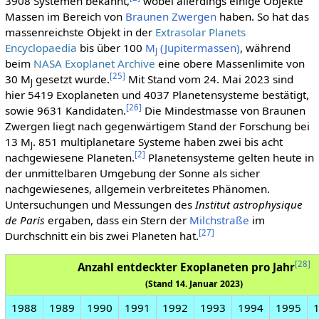
3908 Systemen bekannt,
wobei allerdings einige Objekte
Massen im Bereich von
Braunen Zwergen
haben. So hat das
massenreichste Objekt in der
Extrasolar Planets
Encyclopaedia
bis über 100
M
(Jupitermassen)
, während
J
beim
NASA Exoplanet Archive
eine obere Massenlimite von
[
25
]
30 M
gesetzt wurde.
Mit Stand vom 24. Mai 2023 sind
J
hier 5419 Exoplaneten und 4037 Planetensysteme bestätigt,
[
26
]
sowie 9631 Kandidaten.
Die Mindestmasse von Braunen
Zwergen liegt nach gegenwärtigem Stand der Forschung bei
13 M
. 851 multiplanetare Systeme haben zwei bis acht
J
[
2
]
nachgewiesene Planeten.
Planetensysteme gelten heute in
der unmittelbaren Umgebung der Sonne als sicher
nachgewiesenes, allgemein verbreitetes Phänomen.
Untersuchungen und Messungen des
Institut astrophysique
de Paris
ergaben, dass ein Stern der
Milchstraße
im
[
27
]
Durchschnitt ein bis zwei Planeten hat.
[
28
]
Anzahl entdeckter Exoplaneten pro Jahr
(Stand 14. Januar 2023)
1988
1989
1990
1991
1992
1993
1994
1995