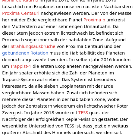
tatsächlich ein Exoplanet um unseren nächsten Nachbarstern
Proxima Centauri
nachgewiesen werden. Der von der Masse
her mit der Erde vergleichbare Planet
Proxima b
umkreist
den Mutterstern auf einer sehr engen Umlaufbahn. Da
dieser Stern jedoch extrem lichtschwach ist, befindet sich
Proxima b sogar innerhalb der habitablen Zone. Aufgrund
der
Strahlungsausbrüche
von Proxima Centauri und der
gebundenen Rotation
muss die Habitabilität des Planeten
dennoch angezweifelt werden. Im selben Jahr 2016 konnten
um
Trappist-1
die ersten Exoplaneten nachgewiesen werden.
Ein Jahr später erhöhte sich die Zahl der Planeten im
Trappist-System auf sieben. Das System ist besonders
interessant, da alle sieben Exoplaneten mit der Erde
vergleichbare Massen haben. Zusätzlich befinden sich
mehrere dieser Planeten in der habitablen Zone, wobei
jedoch der Zentralstern wiederum ein lichtschwacher Roter
Zwerg ist. Im Jahre 2018 wurde mit
TESS
quasi der
Nachfolger der erfolgreichen Kepler-Mission gestartet. Der
wesentliche Unterschied von TESS ist, dass jetzt ein weitaus
größerer Abschnitt des Himmels untersucht werden soll.