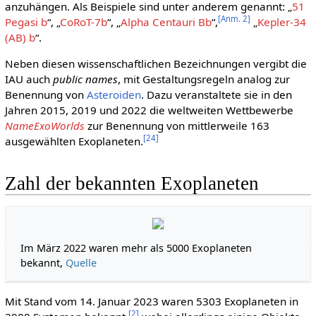
anzuhängen. Als Beispiele sind unter anderem genannt: „
51
[
Anm. 2
]
Pegasi b
“, „
CoRoT-7b
“, „
Alpha Centauri Bb
“,
„
Kepler-34
(AB) b
“.
Neben diesen wissenschaftlichen Bezeichnungen vergibt die
IAU auch
public names
, mit Gestaltungsregeln analog zur
Benennung von
Asteroiden
. Dazu veranstaltete sie in den
Jahren 2015, 2019 und 2022 die weltweiten Wettbewerbe
NameExoWorlds
zur Benennung von mittlerweile 163
[
24
]
ausgewählten Exoplaneten.
Zahl der bekannten Exoplaneten
Im März 2022 waren mehr als 5000 Exoplaneten
bekannt,
Quelle
Mit Stand vom 14. Januar 2023 waren 5303 Exoplaneten in
[
2
]