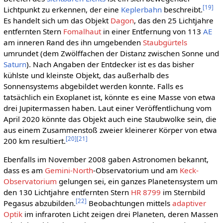
[
19
]
Lichtpunkt zu erkennen, der eine
Keplerbahn
beschreibt.
Es handelt sich um das Objekt
Dagon
, das den 25 Lichtjahre
entfernten Stern
Fomalhaut
in einer Entfernung von 113
AE
am inneren Rand des ihn umgebenden
Staubgürtels
umrundet (dem Zwölffachen der Distanz zwischen Sonne und
Saturn
). Nach Angaben der Entdecker ist es das bisher
kühlste und kleinste Objekt, das außerhalb des
Sonnensystems abgebildet werden konnte. Falls es
tatsächlich ein Exoplanet ist, könnte es eine Masse von etwa
drei Jupitermassen haben. Laut einer Veröffentlichung vom
April 2020 könnte das Objekt auch eine Staubwolke sein, die
aus einem Zusammenstoß zweier kleinerer Körper von etwa
[
20
]
[
21
]
200 km resultiert.
Ebenfalls im November 2008 gaben Astronomen bekannt,
dass es am
Gemini-North
-Observatorium und am
Keck-
Observatorium
gelungen sei, ein ganzes Planetensystem um
den 130 Lichtjahre entfernten Stern
HR 8799
im Sternbild
[
22
]
Pegasus abzubilden.
Beobachtungen mittels
adaptiver
Optik
im infraroten Licht zeigen drei Planeten, deren Massen