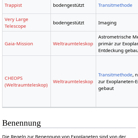
Trappist
bodengestützt
Transitmethode
Very Large
bodengestützt
Imaging
Telescope
Astrometrische Me
Gaia-Mission
Weltraumteleskop
primär zur Exopla
Entdeckung gebau
Transitmethode
, 
CHEOPS
Weltraumteleskop
zur Exoplaneten-
(Weltraumteleskop)
gebaut
Benennung
Die Regeln zur Benennung von Exoplaneten sind von der