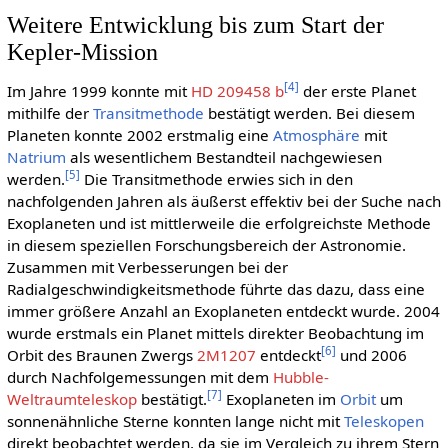
Weitere Entwicklung bis zum Start der
Kepler-Mission
[
4
]
Im Jahre 1999 konnte mit
HD 209458 b
der erste Planet
mithilfe der
Transitmethode
bestätigt werden. Bei diesem
Planeten konnte 2002 erstmalig eine
Atmosphäre
mit
Natrium
als wesentlichem Bestandteil nachgewiesen
[
5
]
werden.
Die Transitmethode erwies sich in den
nachfolgenden Jahren als äußerst effektiv bei der Suche nach
Exoplaneten und ist mittlerweile die erfolgreichste Methode
in diesem speziellen Forschungsbereich der Astronomie.
Zusammen mit Verbesserungen bei der
Radialgeschwindigkeitsmethode führte das dazu, dass eine
immer größere Anzahl an Exoplaneten entdeckt wurde. 2004
wurde erstmals ein Planet mittels direkter Beobachtung im
[
6
]
Orbit des Braunen Zwergs
2M1207
entdeckt
und 2006
durch Nachfolgemessungen mit dem
Hubble-
[
7
]
Weltraumteleskop
bestätigt.
Exoplaneten im
Orbit
um
sonnenähnliche Sterne konnten lange nicht mit
Teleskopen
direkt beobachtet werden, da sie im Vergleich zu ihrem Stern