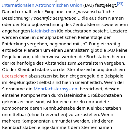
[
23
]
Internationalen Astronomischen Union
(IAU) festgelegt.
Danach erhält jeder Exoplanet eine „wissenschaftliche
Bezeichnung“
(“scientific designation”)
, die aus dem Namen
oder der Katalogbezeichnung des Zentralsterns sowie einem
angehängten
lateinischen
Kleinbuchstaben besteht. Letztere
werden dabei in der alphabetischen Reihenfolge der
Entdeckung vergeben, beginnend mit „b“. Für gleichzeitig
entdeckte Planeten um einen Zentralstern gibt die IAU keine
Regelung vor; üblicherweise werden die Buchstaben hier in
der Reihenfolge des Abstandes zum Zentralstern vergeben.
Ob der Kleinbuchstabe von der Sternbezeichnung durch ein
Leerzeichen
abzusetzen ist, ist nicht geregelt; die Beispiele
im Regelungstext selbst sind hierin uneinheitlich. Wenn der
Sternname ein
Mehrfachsternsystem
bezeichnet, dessen
einzelne Komponenten durch lateinische Großbuchstaben
gekennzeichnet sind, ist für eine einzeln umrundete
Komponente deren Kennbuchstabe dem Kleinbuchstaben
unmittelbar (ohne Leerzeichen) voranzustellen. Wenn
mehrere Komponenten umrundet werden, sind deren
Kennbuchstaben eingeklammert dem Sternennamen