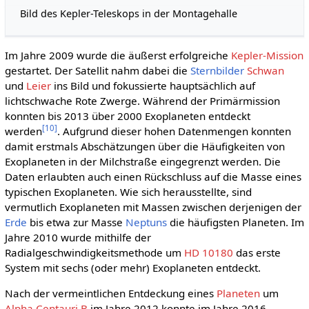
Bild des Kepler-Teleskops in der Montagehalle
Im Jahre 2009 wurde die äußerst erfolgreiche
Kepler-Mission
gestartet. Der Satellit nahm dabei die
Sternbilder
Schwan
und
Leier
ins Bild und fokussierte hauptsächlich auf
lichtschwache Rote Zwerge. Während der Primärmission
konnten bis 2013 über 2000 Exoplaneten entdeckt
[
10
]
werden
. Aufgrund dieser hohen Datenmengen konnten
damit erstmals Abschätzungen über die Häufigkeiten von
Exoplaneten in der Milchstraße eingegrenzt werden. Die
Daten erlaubten auch einen Rückschluss auf die Masse eines
typischen Exoplaneten. Wie sich herausstellte, sind
vermutlich Exoplaneten mit Massen zwischen derjenigen der
Erde
bis etwa zur Masse
Neptuns
die häufigsten Planeten. Im
Jahre 2010 wurde mithilfe der
Radialgeschwindigkeitsmethode um
HD 10180
das erste
System mit sechs (oder mehr) Exoplaneten entdeckt.
Nach der vermeintlichen Entdeckung eines
Planeten
um
Alpha Centauri B
im Jahre 2012 konnte im Jahre 2016