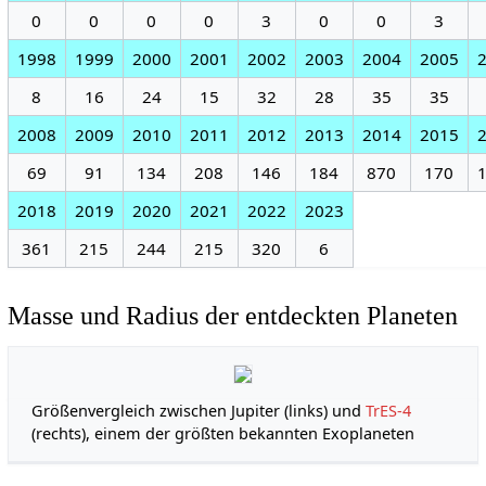
0
0
0
0
3
0
0
3
1998
1999
2000
2001
2002
2003
2004
2005
8
16
24
15
32
28
35
35
2008
2009
2010
2011
2012
2013
2014
2015
69
91
134
208
146
184
870
170
2018
2019
2020
2021
2022
2023
361
215
244
215
320
6
Masse und Radius der entdeckten Planeten
Größenvergleich zwischen Jupiter (links) und
TrES-4
(rechts), einem der größten bekannten Exoplaneten