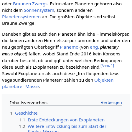
oder
Braunen Zwergs
. Extrasolare Planeten gehören also
nicht dem
Sonnensystem
, sondern anderen
Planetensystemen
an. Die größten Objekte sind selbst
Braune Zwerge.
Daneben gibt es auch den Planeten ähnliche Himmelskörper,
die keinen anderen Himmelskörper umrunden und unter den
neu geprägten Oberbegriff
Planemo
(von
eng.
plane
tary
) fallen, wobei Stand Ende 2016 kein Konsens
m
ass
o
bject
darüber besteht, ob und ggf. unter welchen Bedingungen
[
Anm. 1
]
diese auch als Exoplaneten zu bezeichnen sind.
Sowohl Exoplaneten als auch diese „frei fliegenden bzw.
vagabundierenden Planeten“ zählen zu den
Objekten
planetarer Masse
.
Inhaltsverzeichnis
1
Geschichte
1.1
Erste Entdeckungen von Exoplaneten
1.2
Weitere Entwicklung bis zum Start der
Kepler-Mission