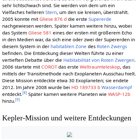
sehr lichtschwach sind. Sie werden von dem um ein
Vielfaches helleren
Stern
, um den sie kreisen, überstrahlt.
2005 konnte mit
Gliese 876 d
die erste
Supererde
nachgewiesen werden. Später kamen weitere hinzu, wobei
das System
Gliese 581
eines der ersten mit größerem Echo
in den Medien war, da sich eine oder zwei der Supererden in
diesem System in der
habitablen Zone
des
Roten Zwergs
befinden. Die Entdeckung dieser Welten führte zu einer
vertieften Debatte über die
Habitabilität von Roten Zwergen
.
2006 startete mit
COROT
das erste
Weltraumteleskop
, das
mittels der Transitmethode nach Exoplaneten Ausschau hielt.
Diese Mission entdeckte etwa 30 Exoplaneten; sie endete
2012. Im Jahre 2008 wurde bei
HD 189733 b
Wasserdampf
[
8
]
entdeckt.
Später kamen weitere Planeten wie
WASP-12b
[
9
]
hinzu.
Kepler-Mission und weitere Entdeckungen