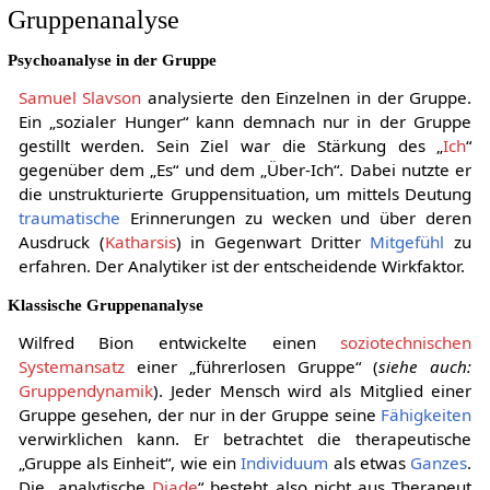
Gruppenanalyse
Psychoanalyse in der Gruppe
Samuel Slavson
analysierte den Einzelnen in der Gruppe.
Ein „sozialer Hunger“ kann demnach nur in der Gruppe
gestillt werden. Sein Ziel war die Stärkung des „
Ich
“
gegenüber dem „Es“ und dem „Über-Ich“. Dabei nutzte er
die unstrukturierte Gruppensituation, um mittels Deutung
traumatische
Erinnerungen zu wecken und über deren
Ausdruck (
Katharsis
) in Gegenwart Dritter
Mitgefühl
zu
erfahren. Der Analytiker ist der entscheidende Wirkfaktor.
Klassische Gruppenanalyse
Wilfred Bion entwickelte einen
soziotechnischen
Systemansatz
einer „führerlosen Gruppe“ (
siehe auch:
Gruppendynamik
). Jeder Mensch wird als Mitglied einer
Gruppe gesehen, der nur in der Gruppe seine
Fähigkeiten
verwirklichen kann. Er betrachtet die therapeutische
„Gruppe als Einheit“, wie ein
Individuum
als etwas
Ganzes
.
Die „analytische
Diade
“ besteht also nicht aus Therapeut