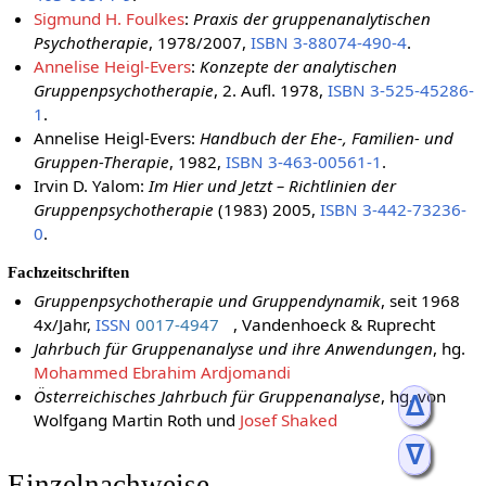
Sigmund H. Foulkes
:
Praxis der gruppenanalytischen
Psychotherapie
, 1978/2007,
ISBN 3-88074-490-4
.
Annelise Heigl-Evers
:
Konzepte der analytischen
Gruppenpsychotherapie
, 2. Aufl. 1978,
ISBN 3-525-45286-
1
.
Annelise Heigl-Evers:
Handbuch der Ehe-, Familien- und
Gruppen-Therapie
, 1982,
ISBN 3-463-00561-1
.
Irvin D. Yalom:
Im Hier und Jetzt – Richtlinien der
Gruppenpsychotherapie
(1983) 2005,
ISBN 3-442-73236-
0
.
Fachzeitschriften
Gruppenpsychotherapie und Gruppendynamik
, seit 1968
4x/Jahr,
ISSN
0017-4947
, Vandenhoeck & Ruprecht
Jahrbuch für Gruppenanalyse und ihre Anwendungen
, hg.
Mohammed Ebrahim Ardjomandi
Österreichisches Jahrbuch für Gruppenanalyse
, hg. von
ᐃ
Wolfgang Martin Roth und
Josef Shaked
ᐁ
Einzelnachweise