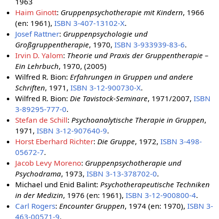
1963
Haim Ginott
:
Gruppenpsychotherapie mit Kindern
, 1966
(en: 1961),
ISBN 3-407-13102-X
.
Josef Rattner
:
Gruppenpsychologie und
Großgruppentherapie
, 1970,
ISBN 3-933939-83-6
.
Irvin D. Yalom
:
Theorie und Praxis der Gruppentherapie –
Ein Lehrbuch
, 1970, (2005)
Wilfred R. Bion:
Erfahrungen in Gruppen und andere
Schriften
, 1971,
ISBN 3-12-900730-X
.
Wilfred R. Bion:
Die Tavistock-Seminare
, 1971/2007,
ISBN
3-89295-777-0
.
Stefan de Schill
:
Psychoanalytische Therapie in Gruppen
,
1971,
ISBN 3-12-907640-9
.
Horst Eberhard Richter
:
Die Gruppe
, 1972,
ISBN 3-498-
05672-7
.
Jacob Levy Moreno
:
Gruppenpsychotherapie und
Psychodrama
, 1973,
ISBN 3-13-378702-0
.
Michael und Enid Balint:
Psychotherapeutische Techniken
in der Medizin
, 1976 (en: 1961),
ISBN 3-12-900800-4
.
Carl Rogers
:
Encounter Gruppen
, 1974 (en: 1970),
ISBN 3-
463-00571-9
.