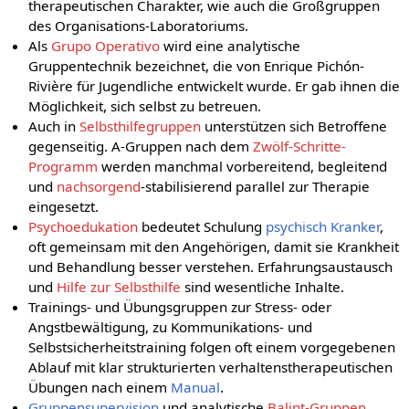
therapeutischen Charakter, wie auch die Großgruppen
des Organisations-Laboratoriums.
Als
Grupo Operativo
wird eine analytische
Gruppentechnik bezeichnet, die von Enrique Pichón-
Rivière für Jugendliche entwickelt wurde. Er gab ihnen die
Möglichkeit, sich selbst zu betreuen.
Auch in
Selbsthilfegruppen
unterstützen sich Betroffene
gegenseitig. A-Gruppen nach dem
Zwölf-Schritte-
Programm
werden manchmal vorbereitend, begleitend
und
nachsorgend
-stabilisierend parallel zur Therapie
eingesetzt.
Psychoedukation
bedeutet Schulung
psychisch Kranker
,
oft gemeinsam mit den Angehörigen, damit sie Krankheit
und Behandlung besser verstehen. Erfahrungsaustausch
und
Hilfe zur Selbsthilfe
sind wesentliche Inhalte.
Trainings- und Übungsgruppen zur Stress- oder
Angstbewältigung, zu Kommunikations- und
Selbstsicherheitstraining folgen oft einem vorgegebenen
Ablauf mit klar strukturierten verhaltenstherapeutischen
Übungen nach einem
Manual
.
Gruppensupervision
und analytische
Balint-Gruppen