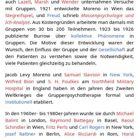
auch
Lazell
,
Marsh
und
Wender
unternahmen Versuche
mit Gruppen. 1921 entwickelte Moreno in Wien das
Stegreifspiel
, und
Freud
schrieb
Massenpsychologie und
Ich-Analyse
. Aus Kostengründen arbeitete man damals mit
Gruppen von 30 bis 200 Teilnehmern. 1923 bis 1926
publizierte Burrow über
kollektive
Phänomene
in
Gruppen. Die Motive dieser Entwicklung waren der
Wunsch, den Einfluss der Gruppe und der
Gesellschaft
auf
den Patienten zu verstehen sowie die Notwendigkeit,
viele Patienten gleichzeitig zu behandeln.
Jacob Levy Moreno und
Samuel Slavson
in
New York
,
Wilfred Bion
und
S. H. Foulkes
am
Northfield Military
Hospital
in England haben in den Jahren des Zweiten
Weltkrieges die Gruppenpsychotherapie formal und
institutionell
etabliert.
In den 1960er- bis 1980er-Jahren wurde sie durch
Michael
Balint
in London,
Raymond Battegay
in Basel,
Raoul
Schindler
in Wien,
Fritz Perls
und
Carl Rogers
in New York,
Josef Rattner
in Berlin,
Alice Ricciardi
in Rom,
Horst