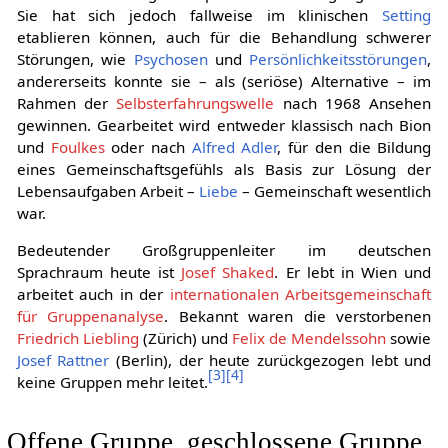
Sie hat sich jedoch fallweise im klinischen
Setting
etablieren können, auch für die Behandlung schwerer
Störungen, wie
Psychosen
und
Persönlichkeitsstörungen
,
andererseits konnte sie – als (seriöse) Alternative – im
Rahmen der
Selbsterfahrungswelle
nach 1968 Ansehen
gewinnen. Gearbeitet wird entweder klassisch nach Bion
und
Foulkes
oder nach
Alfred Adler
, für den die Bildung
eines Gemeinschaftsgefühls als Basis zur Lösung der
Lebensaufgaben Arbeit –
Liebe
– Gemeinschaft wesentlich
war.
Bedeutender Großgruppenleiter im deutschen
Sprachraum heute ist
Josef Shaked
. Er lebt in Wien und
arbeitet auch in der
internationalen Arbeitsgemeinschaft
für Gruppenanalyse
. Bekannt waren die verstorbenen
Friedrich Liebling
(Zürich) und
Felix de Mendelssohn
sowie
Josef Rattner
(Berlin), der heute zurückgezogen lebt und
[
3
]
[
4
]
keine Gruppen mehr leitet.
Offene Gruppe, geschlossene Gruppe