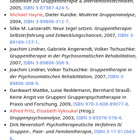
Gedanken zur Gruppentherapie & Interventionstechniken
,
2005,
ISBN 3-87387-424-5
.
Michael Hayne
, Dieter Kunzke:
Moderne Gruppenanalyse
,
2004,
ISBN 3-89806-312-7
.
Silke M. Lanzerath:
Neue Segel setzen. Gruppentherapie:
Selbsterfahrung und Entwicklungschancen
, 2007,
ISBN 3-
89189-157-1
.
Joachim Lindner, Gabriele Angenendt, Volker Tschuschke:
Gruppentherapie in der Psychosomatischen Rehabilitation
,
2007,
ISBN 3-89806-308-9
.
Joachim Lindner, Volker Tschuschke:
Gruppentherapie in
der Psychosomatischen Rehabilitation
, 2007,
ISBN 3-
89806-308-9
.
Dankwart Mattke, Luise Reddemann, Bernhard Strauß:
Keine Angst vor Gruppen! Gruppenpsychotherapie in
Praxis und Forschung. 2009,
ISBN 978-3-608-89077-8
.
Alfred Pritz
,
Elisabeth Vykoukal
(Hrsg.):
Gruppenpsychoanalyse
, 2003,
ISBN 3-85076-578-4
.
Dirk Revenstorf:
Psychotherapeutische Verfahren IV.
Gruppen-, Paar- und Familientherapie
,
ISBN 3-17-012663-
6
.