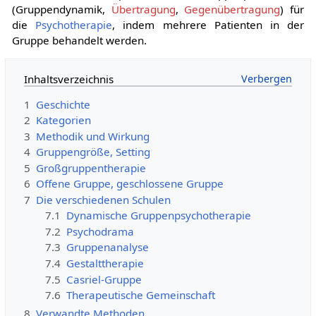
(Gruppendynamik,
Übertragung
,
Gegenübertragung
) für
die
Psychotherapie
, indem mehrere Patienten in der
Gruppe behandelt werden.
Inhaltsverzeichnis
1
Geschichte
2
Kategorien
3
Methodik und Wirkung
4
Gruppengröße, Setting
5
Großgruppentherapie
6
Offene Gruppe, geschlossene Gruppe
7
Die verschiedenen Schulen
7.1
Dynamische Gruppenpsychotherapie
7.2
Psychodrama
7.3
Gruppenanalyse
7.4
Gestalttherapie
7.5
Casriel-Gruppe
7.6
Therapeutische Gemeinschaft
8
Verwandte Methoden