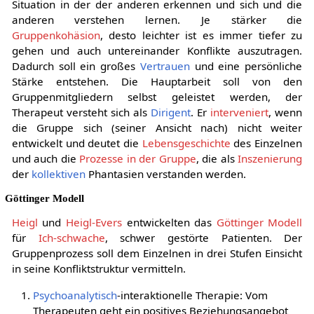
Situation in der der anderen erkennen und sich und die
anderen verstehen lernen. Je stärker die
Gruppenkohäsion
, desto leichter ist es immer tiefer zu
gehen und auch untereinander Konflikte auszutragen.
Dadurch soll ein großes
Vertrauen
und eine persönliche
Stärke entstehen. Die Hauptarbeit soll von den
Gruppenmitgliedern selbst geleistet werden, der
Therapeut versteht sich als
Dirigent
. Er
interveniert
, wenn
die Gruppe sich (seiner Ansicht nach) nicht weiter
entwickelt und deutet die
Lebensgeschichte
des Einzelnen
und auch die
Prozesse in der Gruppe
, die als
Inszenierung
der
kollektiven
Phantasien verstanden werden.
Göttinger Modell
Heigl
und
Heigl-Evers
entwickelten das
Göttinger Modell
für
Ich-schwache
, schwer gestörte Patienten. Der
Gruppenprozess soll dem Einzelnen in drei Stufen Einsicht
in seine Konfliktstruktur vermitteln.
Psychoanalytisch
-interaktionelle Therapie: Vom
Therapeuten geht ein positives Beziehungsangebot