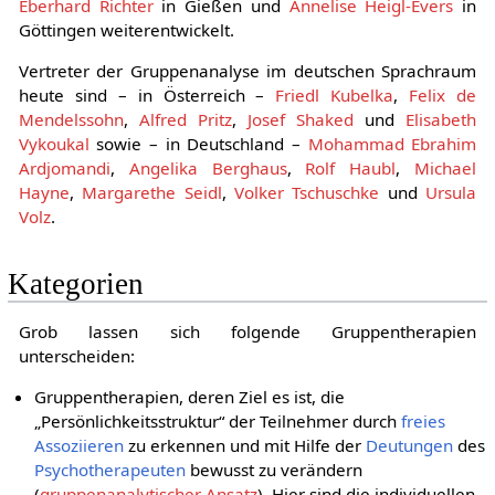
Eberhard Richter
in Gießen und
Annelise Heigl-Evers
in
Göttingen weiterentwickelt.
Vertreter der Gruppenanalyse im deutschen Sprachraum
heute sind – in Österreich –
Friedl Kubelka
,
Felix de
Mendelssohn
,
Alfred Pritz
,
Josef Shaked
und
Elisabeth
Vykoukal
sowie – in Deutschland –
Mohammad Ebrahim
Ardjomandi
,
Angelika Berghaus
,
Rolf Haubl
,
Michael
Hayne
,
Margarethe Seidl
,
Volker Tschuschke
und
Ursula
Volz
.
Kategorien
Grob lassen sich folgende Gruppentherapien
unterscheiden:
Gruppentherapien, deren Ziel es ist, die
„Persönlichkeitsstruktur“ der Teilnehmer durch
freies
Assoziieren
zu erkennen und mit Hilfe der
Deutungen
des
Psychotherapeuten
bewusst zu verändern
(
gruppenanalytischer Ansatz
). Hier sind die individuellen