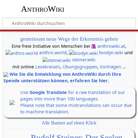
AnthroWiki
gemeinsam neue Wege der Erkenntnis gehen
Eine freie Initiative von Menschen bei
anthrowiki.at
,
anthro.world
,
biodyn.wiki
und
steiner.wiki
mit online
Lesekreisen
,
Übungsgruppen
,
Vorträgen
...
Wie Sie die Entwicklung von AnthroWiki durch Ihre
Spende unterstützen können, erfahren Sie hier
.
Use
Google Translate
for a raw translation of our
pages into more than 100 languages.
Please note that some mistranslations can occur due
to machine translation.
Alle Banner auf einen Klick
Rudolf Steiner: Der Seelen