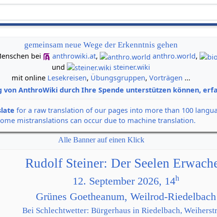
gemeinsam neue Wege der Erkenntnis gehen
n Menschen bei
anthrowiki.at
,
anthro.world
,
und
steiner.wiki
mit online
Lesekreisen
,
Übungsgruppen
,
Vorträgen
...
g von AnthroWiki durch Ihre Spende unterstützen können, erfa
slate
for a raw translation of our pages into more than 100 langu
some mistranslations can occur due to machine translation.
Alle Banner auf einen Klick
Rudolf Steiner: Der Seelen Erwach
h
12. September 2026, 14
Grünes Goetheanum, Weilrod-Riedelbach
Bei Schlechtwetter: Bürgerhaus in Riedelbach, Weiherstr