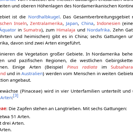
eiten und oberen Höhenlagen des Nordamerikanischen Kontine
ebiet ist die
Nordhalbkugel
. Das Gesamtverbreitungsgebiet 
ischen Inseln
,
Zentralamerika
,
Japan
,
China
,
Indonesien
(eine
Äquator
in
Sumatra
), zum
Himalaja
und
Nordafrika
. Zehn Gat
ührten und heimischen) gibt es in China; sechs Gattungen u
rika, davon sind zwei Arten eingeführt.
nieren die Vegetation großer Gebiete. In Nordamerika behe
en und pazifischen Regionen, die westlichen Gebirgskett
enen. Einige Arten (Beispiel
Pinus radiata
im
Subsahara
and
und in
Australien
) werden vom Menschen in weiten Gebiete
tion angebaut.
ewächse (Pinaceae) wird in vier Unterfamilien unterteilt und 
[
3
]
0
Arten
:
eae
: Die Zapfen stehen an Langtrieben. Mit sechs Gattungen:
 etwa 51 Arten.
t drei Arten.
 Arten.