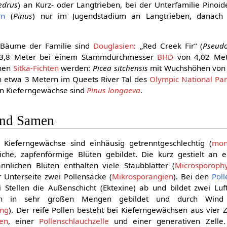
edrus
) an Kurz- oder Langtrieben, bei der Unterfamilie Pinoi
rn
(
Pinus
) nur im Jugendstadium an Langtrieben, danac
 Bäume der Familie sind
Douglasien
: „Red Creek Fir“ (
Pseudo
73,8 Meter bei einem Stammdurchmesser
BHD
von 4,02 Met
nnen
Sitka-Fichten
werden:
Picea sitchensis
mit Wuchshöhen von b
etwa 3 Metern im Queets River Tal des
Olympic National Pa
en Kieferngewächse sind
Pinus longaeva
.
und Samen
r Kieferngewächse sind einhäusig getrenntgeschlechtig (
mon
che, zapfenförmige Blüten gebildet. Die kurz gestielt an e
nlichen Blüten enthalten viele Staubblätter (
Microsporophy
r Unterseite zwei Pollensäcke (
Mikrosporangien
). Bei den
Poll
 Stellen die Außenschicht (Ektexine) ab und bildet zwei Luf
en in sehr großen Mengen gebildet und durch Wind v
ng
). Der reife Pollen besteht bei Kieferngewächsen aus vier Z
len
, einer
Pollenschlauchzelle
und einer generativen Zelle