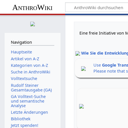
AnthroWiki
Eine freie Initiative vo
Navigation
Hauptseite
Wie Sie die Entwicklun
Artikel von A-Z
Use
Google Tran
Kategorien von A-Z
Please note that 
Suche in AnthroWiki
Volltextsuche
Rudolf Steiner
Gesamtausgabe (GA)
GA Volltext-Suche
und semantische
Analyse
Letzte Änderungen
Bibliothek
Jetzt spenden!