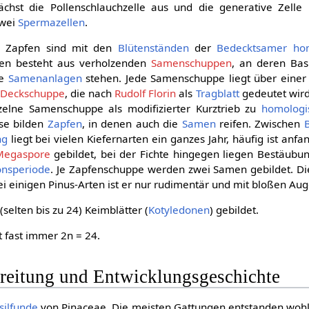
hst die Pollenschlauchzelle aus und die generative Zelle 
zwei
Spermazellen
.
n Zapfen sind mit den
Blütenständen
der
Bedecktsamer
ho
fen besteht aus verholzenden
Samenschuppen
, an deren Bas
te
Samenanlagen
stehen. Jede Samenschuppe liegt über einer
Deckschuppe
, die nach
Rudolf Florin
als
Tragblatt
gedeutet wir
zelne Samenschuppe als modifizierter Kurztrieb zu
homologi
se bilden
Zapfen
, in denen auch die
Samen
reifen. Zwischen
ng
liegt bei vielen Kiefernarten ein ganzes Jahr, häufig ist anf
Megaspore
gebildet, bei der Fichte hingegen liegen Bestäubu
onsperiode
. Je Zapfenschuppe werden zwei Samen gebildet. Di
ei einigen Pinus-Arten ist er nur rudimentär und mit bloßen Aug
(selten bis zu 24) Keimblätter (
Kotyledonen
) gebildet.
t fast immer 2n = 24.
breitung und Entwicklungsgeschichte
silfunde
von Pinaceae. Die meisten Gattungen entstanden woh