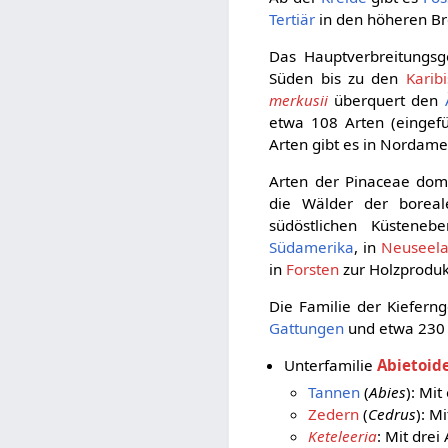
Tertiär
in den höheren Br
Das Hauptverbreitungsg
Süden bis zu den
Karib
merkusii
überquert den
etwa 108 Arten (eingef
Arten gibt es in Nordame
Arten der Pinaceae domi
die Wälder der boreal
südöstlichen Küsteneb
Südamerika
, in
Neuseel
in
Forsten
zur Holzproduk
Die Familie der Kieferng
Gattungen
und etwa 23
Unterfamilie
Abietoid
Tannen
(
Abies
): Mit
Zedern
(
Cedrus
): Mi
Keteleeria
: Mit drei