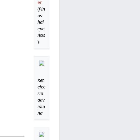
er
(
Pin
us
hal
epe
nsis
)
Ket
elee
ria
dav
idia
na