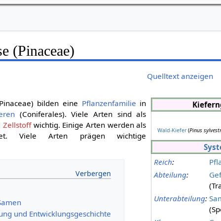
e (Pinaceae)
Quelltext anzeigen
Pinaceae) bilden eine
Pflanzenfamilie
in
Kiefer
eren
(Coniferales). Viele Arten sind als
d
Zellstoff
wichtig. Einige Arten werden als
Wald-Kiefer
(
Pinus sylvest
t. Viele Arten prägen wichtige
Syst
Reich
:
Pfl
Abteilung
:
Ge
(Tr
Unterabteilung
:
Sa
 Samen
(Sp
tung und Entwicklungsgeschichte