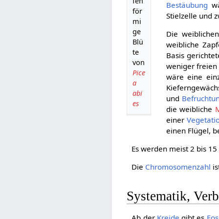
fen
Bestäubung
wäc
för
Stielzelle und 
mi
ge
Die weibliche
Blü
weibliche Zap
te
Basis gerichte
von
weniger freien
Pice
wäre eine ein
a
Kieferngewäch
abi
und
Befruchtu
es
die weibliche
einer
Vegetati
einen Flügel, b
Es werden meist 2 bis 15 
Die
Chromosomenzahl
is
Systematik, Ver
Ab der
Kreide
gibt es
Fos