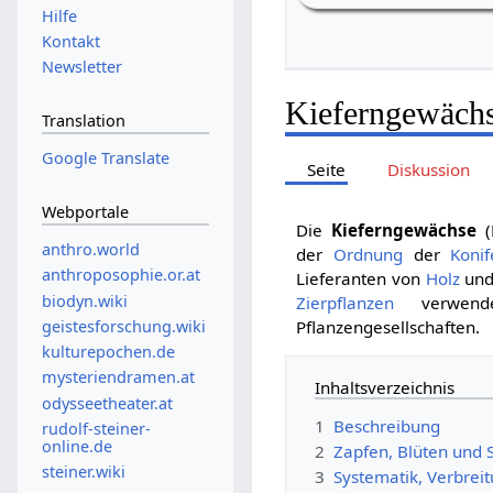
Hilfe
Kontakt
Newsletter
Kieferngewächs
Translation
Google Translate
Seite
Diskussion
Webportale
Die
Kieferngewächse
(
anthro.world
der
Ordnung
der
Konif
anthroposophie.or.at
Lieferanten von
Holz
un
biodyn.wiki
Zierpflanzen
verwende
geistesforschung.wiki
Pflanzengesellschaften.
kulturepochen.de
mysteriendramen.at
Inhaltsverzeichnis
odysseetheater.at
1
Beschreibung
rudolf-steiner-
online.de
2
Zapfen, Blüten und
steiner.wiki
3
Systematik, Verbrei