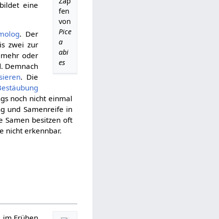
Zap
bildet eine
fen
von
Pice
molog
. Der
a
is zwei zur
abi
 mehr oder
es
d. Demnach
sieren
. Die
Bestäubung
angs noch nicht einmal
ng und Samenreife in
e Samen besitzen oft
e nicht erkennbar.
l im Frühen