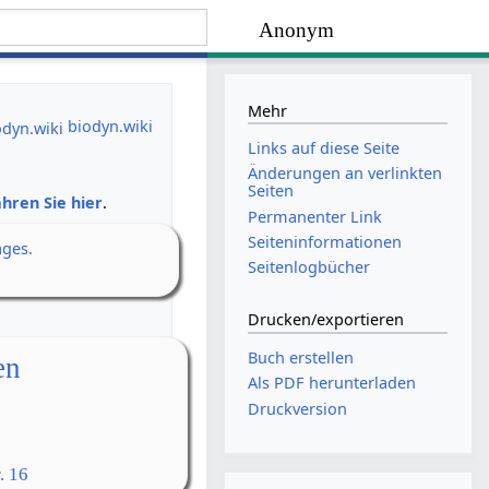
Anonym
Mehr
biodyn.wiki
Links auf diese Seite
Änderungen an verlinkten
Seiten
hren Sie hier
.
Permanenter Link
Seiten­­informationen
ages.
Seitenlogbücher
Drucken/­exportieren
Buch erstellen
en
Als PDF herunterladen
Druckversion
. 16