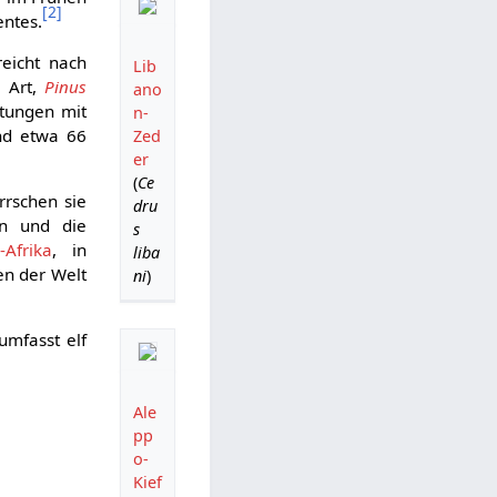
[
2
]
ntes.
reicht nach
Lib
 Art,
Pinus
ano
tungen mit
n-
nd etwa 66
Zed
er
(
Ce
rrschen sie
dru
en und die
s
-Afrika
, in
liba
n der Welt
ni
)
umfasst elf
Ale
pp
o-
Kief