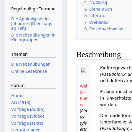
4
Nutzung
Regelmäßige Termine
5
Siehe auch
6
Literatur
Die Apokalypse des
7
Weblinks
Johannes (Dienstags
ab 19h)
8
Einzelnachweise
Die Nebenübungen in
Kleingruppen
Beschreibung
Themen
Die Nebenübungen
Kieferngewäch
Online Lesekreise
(
Pseudolarix am
und duften aro
Forum
Wal
Es sind meist 
d-
Home
in unverholzt
Kief
AG (1913)
werden.
er
Vorträge (Audio)
(
Pin
Die nadelför
Vorträge (Video)
us
Unterfamilie 
Vorträge (Texte)
sylv
(
Pseudotsuga
)
estr
Herunterladen