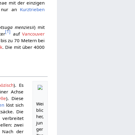
deae mit der einzigen
h nur an
Kurztrieben
tsuga menziesii
) mit
[
1
]
er
auf
Vancouver
is zu 70 Metern bei
rk
. Die mit über 4000
özisch
). Es
iner Achse
lle
). Diese
Wei
en
löst sich
blic
tsäcke. Die
her,
erbreitet
jun
ellen: zwei
ger
. Nach der