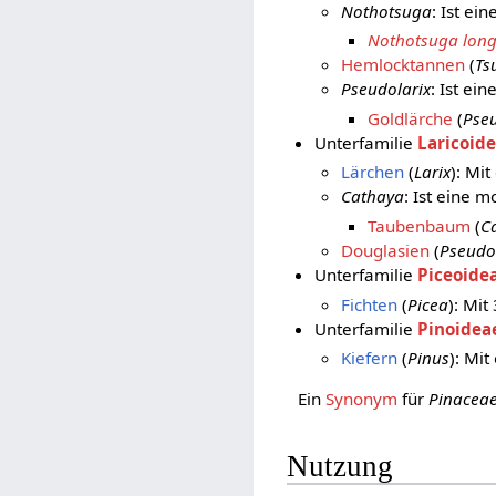
Nothotsuga
: Ist ein
Nothotsuga long
Hemlocktannen
(
Ts
Pseudolarix
: Ist ei
Goldlärche
(
Pseu
Unterfamilie
Laricoid
Lärchen
(
Larix
): Mi
Cathaya
: Ist eine 
Taubenbaum
(
C
Douglasien
(
Pseudo
Unterfamilie
Piceoide
Fichten
(
Picea
): Mit
Unterfamilie
Pinoidea
Kiefern
(
Pinus
): Mit
Ein
Synonym
für
Pinacea
Nutzung