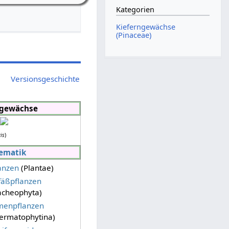
Kategorien
Kieferngewächse
(Pinaceae)
Versionsgeschichte
ngewächse
ris
)
ematik
anzen
(Plantae)
fäßpflanzen
acheophyta)
menpflanzen
ermatophytina)