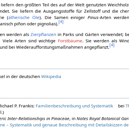
 liefern den größten Teil des auf der Welt genutzten Weichholze
det. Sie liefern die Ausgangsstoffe für Zellstoff und die ch
ie (
ätherische Öle
). Die Samen einiger
Pinus
-Arten werde
[
4
]
anisch piñon oder pignolias).
rten werden als
Zierpflanzen
in Parks und Gärten verwendet; b
Viele Arten sind wichtige
Forstbäume
. Sie werden als Wind
[
4
]
) und bei Wiederaufforstungsmaßnahmen angepflanzt.
ikel in der deutschen
Wikipedia
Michael P. Frankis:
Familienbeschreibung und Systematik
bei
T
.)
ric Inter-Relationships in Pinaceae
, in
Notes Royal Botanical Ga
ne – Systematik und genaue Beschreibung mit Detailskizzen der