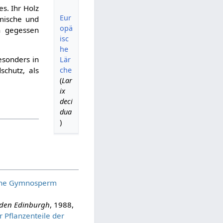
s. Ihr Holz
Eur
emische und
opä
n gegessen
isc
he
esonders in
Lär
schutz, als
che
(
Lar
ix
deci
dua
)
he Gymnosperm
rden Edinburgh
, 1988,
 Pflanzenteile der