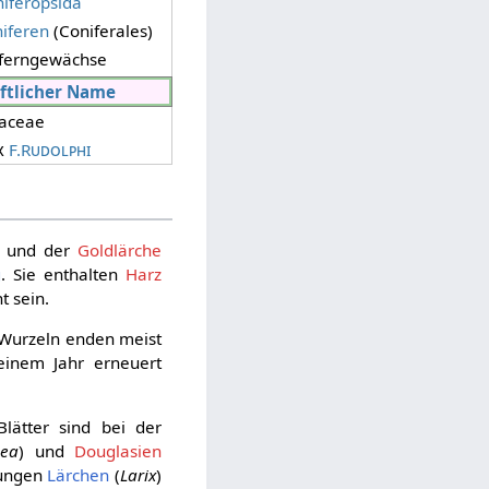
iferopsida
iferen
(Coniferales)
eferngewächse
ftlicher Name
naceae
x
F.Rudolphi
) und der
Goldlärche
g
. Sie enthalten
Harz
t sein.
 Wurzeln enden meist
einem Jahr erneuert
lätter sind bei der
cea
) und
Douglasien
tungen
Lärchen
(
Larix
)