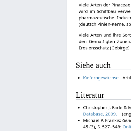
Viele Arten der Pinaceae
wird im Schiffbau verwen
pharmazeutische Industr
(deutsch Pinien-Kerne, sp
Viele Arten und ihre So
den Gemäßigten Zonen. 
Erosionsschutz (Gebirge
Siehe auch
Kieferngewächse
- Art
Literatur
Christopher J. Earle & 
Database, 2009.
(engl
Michael P. Frankis:
Gene
45 (3), S. 527–548:
Onli