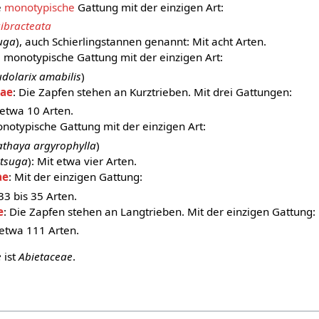
e
monotypische
Gattung mit der einzigen Art:
ibracteata
uga
), auch Schierlingstannen genannt: Mit acht Arten.
ne monotypische Gattung mit der einzigen Art:
dolarix amabilis
)
eae
: Die Zapfen stehen an Kurztrieben. Mit drei Gattungen:
t etwa 10 Arten.
monotypische Gattung mit der einzigen Art:
athaya argyrophylla
)
tsuga
): Mit etwa vier Arten.
ae
: Mit der einzigen Gattung:
 33 bis 35 Arten.
e
: Die Zapfen stehen an Langtrieben. Mit der einzigen Gattung:
 etwa 111 Arten.
e
ist
Abietaceae
.