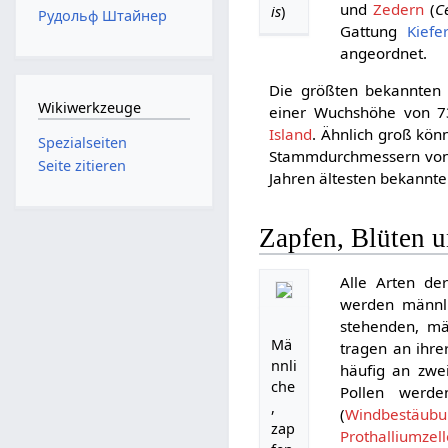
und
Zedern
(
C
is
)
Рудольф Штайнер
Gattung
Kiefe
angeordnet.
Die größten bekannten
Wikiwerkzeuge
einer Wuchshöhe von 
Island
. Ähnlich groß kö
Spezialseiten
Stammdurchmessern von 
Seite zitieren
Jahren ältesten bekannt
Zapfen, Blüten 
Alle Arten de
werden männli
stehenden, män
Mä
tragen an ihre
nnli
häufig an zwei
che
Pollen werd
,
(
Windbestäubu
zap
Prothalliumzel