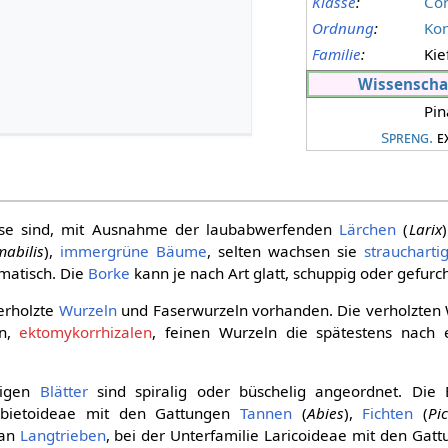
Klasse
:
Con
Ordnung
:
Kon
Familie
:
Ki
Wissenscha
Pi
Spreng.
e
se sind, mit Ausnahme der laubabwerfenden
Lärchen
(
Larix
abilis
),
immergrüne
Bäume
, selten wachsen sie
straucharti
matisch. Die
Borke
kann je nach Art glatt, schuppig oder gefurch
verholzte
Wurzeln
und Faserwurzeln vorhanden. Die verholzten
en,
ektomykorrhizalen
, feinen Wurzeln die spätestens nach 
migen
Blätter
sind spiralig oder büschelig angeordnet. Die B
Abietoideae mit den Gattungen
Tannen
(
Abies
),
Fichten
(
Pi
 an
Langtrieben
, bei der Unterfamilie Laricoideae mit den Gat