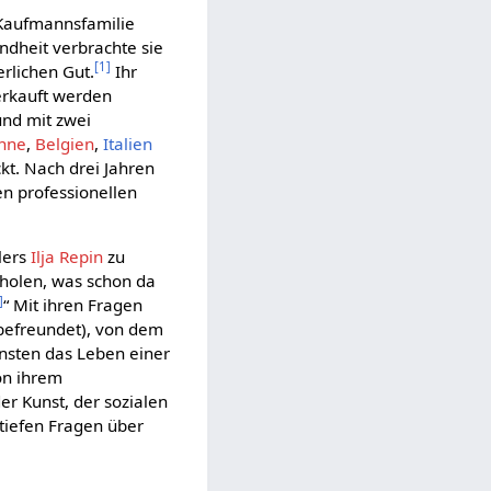
 Kaufmannsfamilie
ndheit verbrachte sie
[
1
]
erlichen Gut.
Ihr
verkauft werden
und mit zwei
nne
,
Belgien
,
Italien
ckt. Nach drei Jahren
ten professionellen
lers
Ilja Repin
zu
erholen, was schon da
]
“ Mit ihren Fragen
befreundet), von dem
sonsten das Leben einer
on ihrem
r Kunst, der sozialen
 tiefen Fragen über