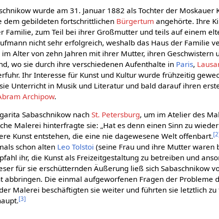
schnikow wurde am 31. Januar 1882 als Tochter der Moskauer
 dem gebildeten fortschrittlichen
Bürgertum
angehörte. Ihre Ki
r Familie, zum Teil bei ihrer Großmutter und teils auf einem elt
aufmann nicht sehr erfolgreich, weshalb das Haus der Familie 
 im Alter von zehn Jahren mit ihrer Mutter, ihren Geschwistern 
nd, wo sie durch ihre verschiedenen Aufenthalte in
Paris
,
Lausa
rfuhr. Ihr Interesse für Kunst und Kultur wurde frühzeitig gewe
t sie Unterricht in Musik und Literatur und bald darauf ihren ers
Abram Archipow
.
garita Sabaschnikow nach
St. Petersburg
, um im Atelier des Ma
ische Malerei hinterfragte sie: „Hat es denn einen Sinn zu wied
[
2
dere Kunst entstehen, die eine nie dagewesene Welt offenbart.
mals schon alten
Leo Tolstoi
(seine Frau und ihre Mutter waren 
mpfahl ihr, die Kunst als Freizeitgestaltung zu betreiben und an
ieser für sie erschütternden Äußerung ließ sich Sabaschnikow v
 abbringen. Die einmal aufgeworfenen Fragen der Probleme de
er Malerei beschäftigten sie weiter und führten sie letztlich zu
[
3
]
haupt.