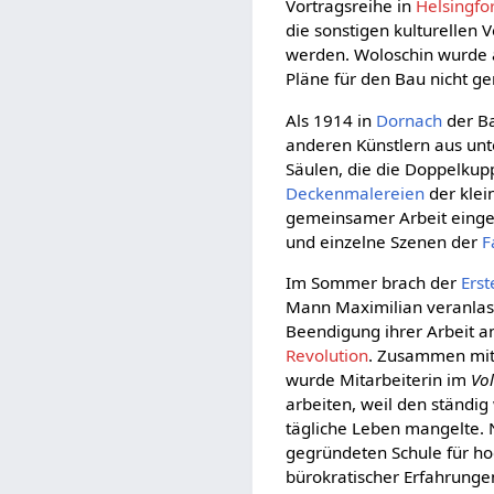
Vortragsreihe in
Helsingfo
die sonstigen kulturellen
werden. Woloschin wurde a
Pläne für den Bau nicht g
Als 1914 in
Dornach
der B
anderen Künstlern aus unte
Säulen, die die Doppelkup
Deckenmalereien
der klei
gemeinsamer Arbeit einges
und einzelne Szenen der
F
Im Sommer brach der
Erst
Mann Maximilian veranlasste
Beendigung ihrer Arbeit a
Revolution
. Zusammen mit 
wurde Mitarbeiterin im
Vo
arbeiten, weil den ständi
tägliche Leben mangelte.
gegründeten Schule für ho
bürokratischer Erfahrunge