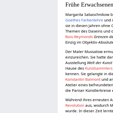
Frühe Erwachsenen
Margarita Sabaschnikow be
Goethes Farbenlehre
und i
sie in diesen Jahren ohne 
Themen des Daseins und 
Bois-Reymonds
Grenzen de
Einzig im Objektiv-Absolu
Der Maler Mussatow ermuti
einzureichen. Sie hatte da
Ausstellung
Welt der Kunst
Hause des
Kunstsammlers
kennen. Sie gelangte in di
Konstantin Balmont
und an
Atelier eines befreundeten 
die Pariser Künstlerkreise 
Während ihres erneuten Au
Revolution
aus, wodurch M
wurde. In dieser Zeit lernt