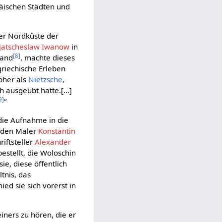
päischen Städten und
der Nordküste der
jatscheslaw Iwanow
in
[
8
]
fand
, machte dieses
riechische Erleben
höher als
Nietzsche
,
h ausgeübt hatte.[…]
9
]
“
die Aufnahme in die
, den Maler
Konstantin
iftsteller
Alexander
estellt, die Woloschin
ie, diese öffentlich
tnis, das
ed sie sich vorerst in
iners zu hören, die er