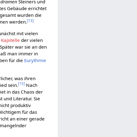
ndramen
Steiners und
tes Gebäude errichtet
nsgesamt wurden die
[
13
]
nnen werden.
nächst mit vielen
e
Kapitelle
der vielen
Später war sie an den
, daß man immer in
ben für die
Eurythmie
icher, was ihren
[
15
]
ied sein.
Nach
iet in das Chaos der
 und Literatur. Sie
nicht produktiv
Wichtigem für das
icht an einer gerade
n mangelnder