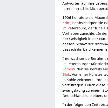
Antworten auf ihre Lebens
lernte ihn schließlich pers
1906 heiratete sie Maximi
Krim
, beabsichtigten sie 
St. Petersburg, der für sie
Vorhaben zunichte. „In de
der Geistigkeit in der Nat
dessen
Geburt der Tragödi
dass ich ihn bald kennenl
Ihre wachsende Berühmthei
St. Petersburger Künstlerk
Somow
, den sie bereits a
Blok
. Von einer Kunstzeits
in Kohle zeichnete. Ihre l
vorzutragen. Durch diese 
zwangsläufig zu einem Stör
Deutschland zu bleiben, u
In der folgenden Zeit reis