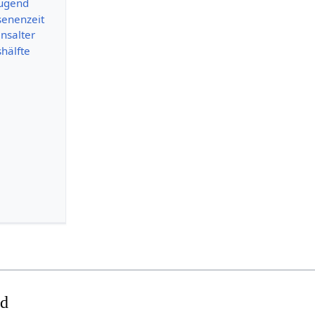
Jugend
senenzeit
nsalter
hälfte
nd