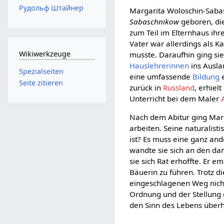
Рудольф Штайнер
Margarita Woloschin-Saba
Sabaschnikow
geboren, die
zum Teil im Elternhaus ihre
Vater war allerdings als K
Wikiwerkzeuge
musste. Daraufhin ging sie
Hauslehrerinnen
ins Ausla
Spezialseiten
eine umfassende
Bildung
e
Seite zitieren
zurück in
Russland
, erhiel
Unterricht bei dem Maler
Nach dem Abitur ging Mar
arbeiten. Seine naturalist
ist? Es muss eine ganz an
wandte sie sich an den da
sie sich Rat erhoffte. Er e
Bäuerin zu führen. Trotz d
eingeschlagenen Weg nicht
Ordnung und der Stellung d
den Sinn des Lebens über