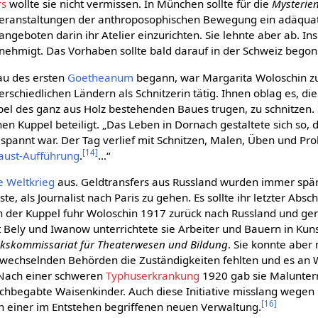
rs
wollte sie nicht vermissen. In München sollte für die
Mysterie
 Veranstaltungen der anthroposophischen Bewegung ein adäqua
ngeboten darin ihr Atelier einzurichten. Sie lehnte aber ab. I
enehmigt. Das Vorhaben sollte bald darauf in der Schweiz bego
au des ersten
Goetheanum
begann, war Margarita Woloschin zu
rschiedlichen Ländern als Schnitzerin tätig. Ihnen oblag es, di
pel des ganz aus Holz bestehenden Baues trugen, zu schnitzen. 
nen Kuppel beteiligt. „Das Leben in Dornach gestaltete sich so
pannt war. Der Tag verlief mit Schnitzen, Malen, Üben und Pro
[
14
]
aust-Aufführung
.
…“
e Weltkrieg
aus. Geldtransfers aus Russland wurden immer spärl
, als Journalist nach Paris zu gehen. Es sollte ihr letzter Absch
n der Kuppel fuhr Woloschin 1917 zurück nach Russland und ger
Bely und Iwanow unterrichtete sie Arbeiter und Bauern in Kunst
lkskommissariat für Theaterwesen und Bildung
. Sie konnte aber 
g wechselnden Behörden die Zuständigkeiten fehlten und es an 
 Nach einer schweren
Typhuserkrankung
1920 gab sie Malunterr
chbegabte Waisenkinder. Auch diese Initiative misslang wege
[
16
]
n einer im Entstehen begriffenen neuen Verwaltung.