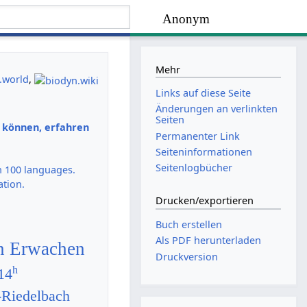
Anonym
Mehr
.world
,
Links auf diese Seite
Änderungen an verlinkten
Seiten
n können, erfahren
Permanenter Link
Seiten­­informationen
Seitenlogbücher
n 100 languages.
ation.
Drucken/­exportieren
Buch erstellen
Als PDF herunterladen
en Erwachen
Druckversion
h
14
-Riedelbach