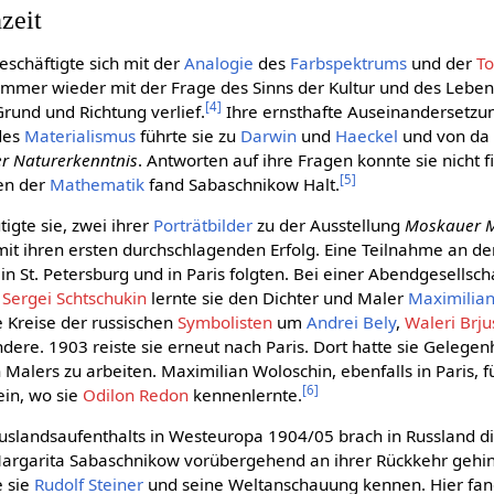
zeit
schäftigte sich mit der
Analogie
des
Farbspektrums
und der
To
mmer wieder mit der Frage des Sinns der Kultur und des Lebens
[
4
]
Grund und Richtung verlief.
Ihre ernsthafte Auseinandersetzu
des
Materialismus
führte sie zu
Darwin
und
Haeckel
und von da
r Naturerkenntnis
. Antworten auf ihre Fragen konnte sie nicht f
[
5
]
ten der
Mathematik
fand Sabaschnikow Halt.
gte sie, zwei ihrer
Porträtbilder
zu der Ausstellung
Moskauer 
mit ihren ersten durchschlagenden Erfolg. Eine Teilnahme an de
in St. Petersburg und in Paris folgten. Bei einer Abendgesellsch
Sergei Schtschukin
lernte sie den Dichter und Maler
Maximilian
e Kreise der russischen
Symbolisten
um
Andrei Bely
,
Waleri Brj
dere. 1903 reiste sie erneut nach Paris. Dort hatte sie Gelegen
Malers zu arbeiten. Maximilian Woloschin, ebenfalls in Paris, fü
[
6
]
ein, wo sie
Odilon Redon
kennenlernte.
slandsaufenthalts in Westeuropa 1904/05 brach in Russland d
argarita Sabaschnikow vorübergehend an ihrer Rückkehr gehi
e sie
Rudolf Steiner
und seine Weltanschauung kennen. Hier fan