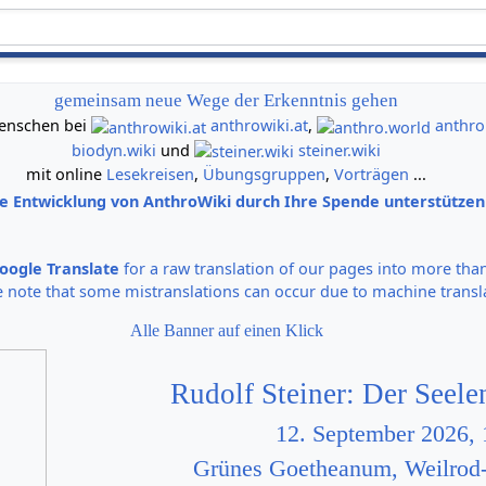
gemeinsam neue Wege der Erkenntnis gehen
 Menschen bei
anthrowiki.at
,
anthro
biodyn.wiki
und
steiner.wiki
mit online
Lesekreisen
,
Übungsgruppen
,
Vorträgen
...
ie Entwicklung von AnthroWiki durch Ihre Spende unterstütze
oogle Translate
for a raw translation of our pages into more tha
e note that some mistranslations can occur due to machine transl
Alle Banner auf einen Klick
Rudolf Steiner: Der Seel
12. September 2026, 
Grünes Goetheanum, Weilrod