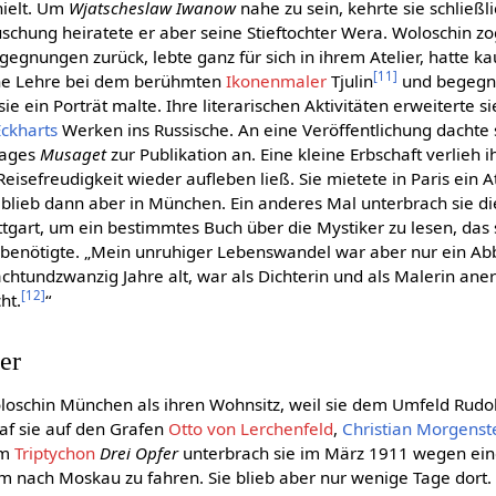
hielt. Um
Wjatscheslaw Iwanow
nahe zu sein, kehrte sie schließli
uschung heiratete er aber seine Stieftochter Wera. Woloschin zo
egegnungen zurück, lebte ganz für sich in ihrem Atelier, hatte 
[
11
]
ine Lehre bei dem berühmten
Ikonenmaler
Tjulin
und begegn
ie ein Porträt malte. Ihre literarischen Aktivitäten erweiterte s
Eckharts
Werken ins Russische. An eine Veröffentlichung dachte 
lages
Musaget
zur Publikation an. Eine kleine Erbschaft verlieh 
isefreudigkeit wieder aufleben ließ. Sie mietete in Paris ein At
 blieb dann aber in München. Ein anderes Mal unterbrach sie d
uttgart, um ein bestimmtes Buch über die Mystiker zu lesen, das 
 benötigte. „Mein unruhiger Lebenswandel war aber nur ein Ab
achtundzwanzig Jahre alt, war als Dichterin und als Malerin an
[
12
]
ht.
“
er
oschin München als ihren Wohnsitz, weil sie dem Umfeld Rudol
raf sie auf den Grafen
Otto von Lerchenfeld
,
Christian Morgenst
em
Triptychon
Drei Opfer
unterbrach sie im März 1911 wegen ei
m nach Moskau zu fahren. Sie blieb aber nur wenige Tage dort. 