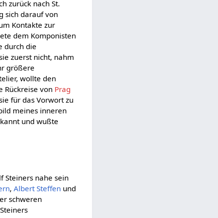
ch zurück nach St.
g sich darauf von
kaum Kontakte zur
ete dem Komponisten
ie durch die
sie zuerst nicht, nahm
ihr größere
elier, wollte den
ie Rückreise von
Prag
sie für das Vorwort zu
bild meines inneren
erkannt und wußte
f Steiners nahe sein
ern
,
Albert Steffen
und
ner schweren
Steiners