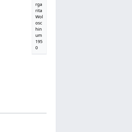
rga
rita
Wol
osc
hin
um
195
0