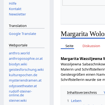
Hilfe
Kontakt
Newsletter
Translation
Margarita Wolo
Google Translate
Webportale
Seite
Diskussion
anthro.world
Margarita Wassiljewna 
anthroposophie.or.at
Wassiljewna Sabaschnikowa
biodyn.wiki
Malerin und Schriftstelleri
geistesforschung.wiki
Geistesgrößen einen Namen
kulturepochen.de
Schriftstellerin wurde sie
mysteriendramen.at
odysseetheater.at
rudolf-steiner-
Inhaltsverzeichnis
online.de
steiner.wiki
1
Leben