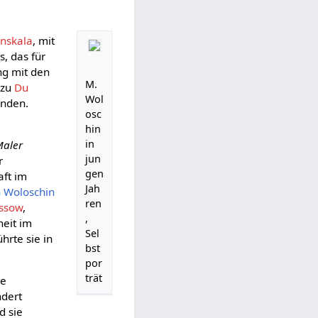
nskala
, mit
, das für
ng mit den
M.
 zu
Du
Wol
inden.
osc
hin
in
Maler
jun
r
gen
aft im
Jah
 Woloschin
ren
ussow
,
,
heit im
Sel
hrte sie in
bst
por
trät
ie
ndert
d sie