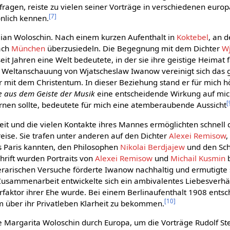
fragen, reiste zu vielen seiner Vorträge in verschiedenen euro
[
7
]
önlich kennen.
lian Woloschin. Nach einem kurzen Aufenthalt in
Koktebel
, an 
nach
München
überzusiedeln. Die Begegnung mit dem Dichter
W
 seit Jahren eine Welt bedeutete, in der sie ihre geistige Heimat 
r Weltanschauung von Wjatscheslaw Iwanow vereinigt sich das g
ur mit dem Christentum. In dieser Beziehung stand er für mich 
e aus dem Geiste der Musik
eine entscheidende Wirkung auf mic
[
ernen sollte, bedeutete für mich eine atemberaubende Aussicht
t und die vielen Kontakte ihres Mannes ermöglichten schnell 
reise. Sie trafen unter anderen auf den Dichter
Alexei Remisow
us Paris kannten, den Philosophen
Nikolai Berdjajew
und den Schr
chrift wurden Portraits von
Alexei Remisow
und
Michail Kusmin
b
iterarischen Versuche förderte Iwanow nachhaltig und ermutigte s
Zusammenarbeit entwickelte sich ein ambivalentes Liebesverhäl
faktor ihrer Ehe wurde. Bei einem Berlinaufenthalt 1908 entschi
[
10
]
m über ihr Privatleben Klarheit zu bekommen.
te Margarita Woloschin durch Europa, um die Vorträge Rudolf Ste