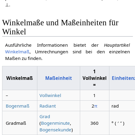
⊥
.
Winkelmaße und Maßeinheiten für
Winkel
Ausführliche Informationen bietet der
Hauptartikel
Winkelmaß
, Umrechnungen sind bei den einzelnen
Maßen zu finden.
1
Winkelmaß
Maßeinheit
Vollwinkel
Einheiten
=
–
Vollwinkel
1
Bogenmaß
Radiant
2
π
rad
Grad
Gradmaß
(
Bogenminute
,
360
° ( ′ ″ )
Bogensekunde
)