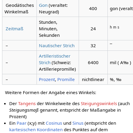
Geodätisches
Gon
(veraltet:
400
gon (veral
Winkelmaß
Neugrad)
Stunden,
h
m
s
Zeitmaß
Minuten,
24
Sekunden
–
Nautischer Strich
32
¯
Artilleristischer
–
Strich
(Schweiz:
6400
mil ( A‰ )
Artilleriepromille)
–
Prozent
,
Promille
nichtlinear
%, ‰
Weitere Formen der Angabe eines Winkels:
Der
Tangens
der Winkelweite des
Steigungswinkels
(auch
Steigungsmaß
genannt, entspricht der Maßangabe in
Prozent)
Ein
Paar
(
x
;
y
)
mit
Cosinus
und
Sinus
(entspricht den
kartesischen Koordinaten
des Punktes auf dem