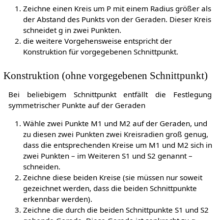
Zeichne einen Kreis um
P
mit einem Radius größer als
der Abstand des Punkts von der Geraden. Dieser Kreis
schneidet
g
in zwei Punkten.
die weitere Vorgehensweise entspricht der
Konstruktion für vorgegebenen Schnittpunkt.
Konstruktion (ohne vorgegebenen Schnittpunkt)
Bei beliebigem Schnittpunkt entfällt die Festlegung
symmetrischer Punkte auf der Geraden
Wähle zwei Punkte
M
1
und
M
2
auf der Geraden, und
zu diesen zwei Punkten zwei Kreisradien groß genug,
dass die entsprechenden Kreise um
M
1
und
M
2
sich in
zwei Punkten – im Weiteren
S
1
und
S
2
genannt –
schneiden.
Zeichne diese beiden Kreise (sie müssen nur soweit
gezeichnet werden, dass die beiden Schnittpunkte
erkennbar werden).
Zeichne die durch die beiden Schnittpunkte
S
1
und
S
2