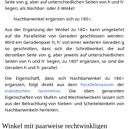
Seite von
g
, aber auf unterschiedlichen Seiten von
h
und
h
′
liegen, als
Nachbar-
oder
E-Winkel
.
Nachbarwinkel ergänzen sich zu
1
8
0
∘
.
Aus der Ergänzung der Winkel zu
1
8
0
∘
kann umgekehrt
auf die Parallelität von Geraden geschlossen werden:
Wird ein Geradenpaar
h
,
h
′
von einer weiteren Geraden
g
so geschnitten, dass sich die Schnittwinkel, die auf
derselben Seite von
g
, aber jeweils auf unterschiedlichen
Seiten von
h
und
h
′
liegen, zu 180° ergänzen, so sind die
Geraden
h
und
h
′
parallel.
Die Eigenschaft, dass sich Nachbarwinkel zu
1
8
0
∘
ergänzen, folgt direkt aus dem
Parallelenaxiom
der
euklidischen Geometrie
. Die oben genannten
Eigenschaften von Stufen- und Wechselwinkeln lassen sich
aus der Betrachtung von Neben- und Scheitelwinkeln von
Nachbarwinkeln herleiten.
Winkel mit paarweise rechtwinkligen