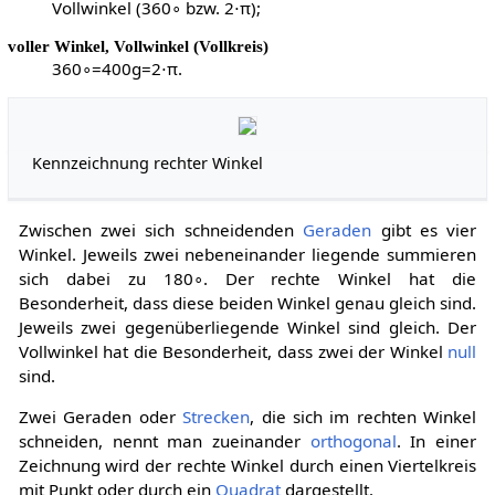
Vollwinkel (
3
6
0
∘
bzw.
2
⋅
π
);
voller Winkel, Vollwinkel (Vollkreis)
3
6
0
∘
=
4
0
0
g
=
2
⋅
π
.
Kennzeichnung rechter Winkel
Zwischen zwei sich schneidenden
Geraden
gibt es vier
Winkel. Jeweils zwei nebeneinander liegende summieren
sich dabei zu
1
8
0
∘
. Der rechte Winkel hat die
Besonderheit, dass diese beiden Winkel genau gleich sind.
Jeweils zwei gegenüberliegende Winkel sind gleich. Der
Vollwinkel hat die Besonderheit, dass zwei der Winkel
null
sind.
Zwei Geraden oder
Strecken
, die sich im rechten Winkel
schneiden, nennt man zueinander
orthogonal
. In einer
Zeichnung wird der rechte Winkel durch einen Viertelkreis
mit Punkt oder durch ein
Quadrat
dargestellt.