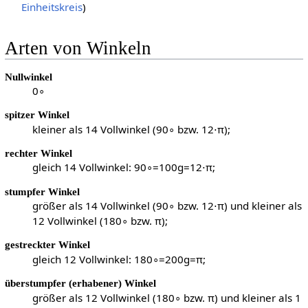
Einheitskreis
)
Arten von Winkeln
Nullwinkel
0
∘
spitzer Winkel
kleiner als
1
4
Vollwinkel (
9
0
∘
bzw.
1
2
⋅
π
);
rechter Winkel
gleich
1
4
Vollwinkel:
9
0
∘
=
1
0
0
g
=
1
2
⋅
π
;
stumpfer Winkel
größer als
1
4
Vollwinkel (
9
0
∘
bzw.
1
2
⋅
π
) und kleiner als
1
2
Vollwinkel (
1
8
0
∘
bzw.
π
);
gestreckter Winkel
gleich
1
2
Vollwinkel:
1
8
0
∘
=
2
0
0
g
=
π
;
überstumpfer (erhabener) Winkel
größer als
1
2
Vollwinkel (
1
8
0
∘
bzw.
π
) und kleiner als
1