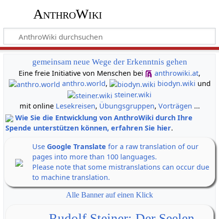
AnthroWiki
gemeinsam neue Wege der Erkenntnis gehen
Eine freie Initiative von Menschen bei
anthrowiki.at
,
anthro.world
,
biodyn.wiki
und
steiner.wiki
mit online
Lesekreisen
,
Übungsgruppen
,
Vorträgen
...
Wie Sie die Entwicklung von AnthroWiki durch Ihre
Spende unterstützen können, erfahren Sie hier
.
Use
Google Translate
for a raw translation of our
pages into more than 100 languages.
Please note that some mistranslations can occur due
to machine translation.
Alle Banner auf einen Klick
Rudolf Steiner: Der Seelen