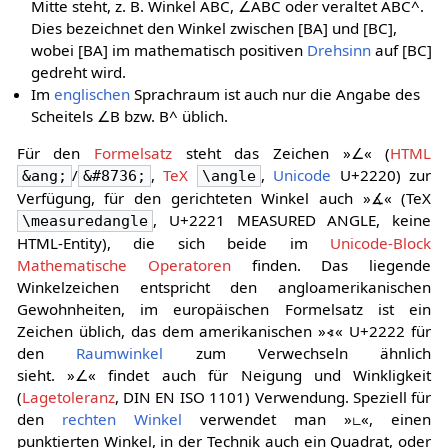
Mitte steht, z. B. Winkel ABC,
∠
A
B
C
oder veraltet
A
B
C
^
.
Dies bezeichnet den Winkel zwischen
[
B
A
]
und
[
B
C
]
,
wobei
[
B
A
]
im mathematisch positiven
Drehsinn
auf
[
B
C
]
gedreht wird.
Im
englischen
Sprachraum ist auch nur die Angabe des
Scheitels
∠
B
bzw.
B
^
üblich.
Für den
Formelsatz
steht das Zeichen »∠« (
HTML
/
,
TeX
,
Unicode
U+2220) zur
&ang;
&#8736;
\angle
Verfügung, für den gerichteten Winkel auch »∡« (TeX
, U+2221 MEASURED ANGLE, keine
\measuredangle
HTML-Entity), die sich beide im
Unicode-Block
Mathematische Operatoren
finden. Das liegende
Winkelzeichen entspricht den angloamerikanischen
Gewohnheiten, im europäischen Formelsatz ist ein
Zeichen üblich, das dem amerikanischen »∢« U+2222 für
den
Raumwinkel
zum Verwechseln ähnlich
sieht. »∠« findet auch für Neigung und Winkligkeit
(
Lagetoleranz
, DIN EN ISO 1101) Verwendung. Speziell für
den
rechten Winkel
verwendet man »∟«, einen
punktierten Winkel, in der Technik auch ein Quadrat, oder