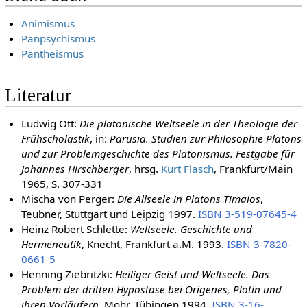
Animismus
Panpsychismus
Pantheismus
Literatur
Ludwig Ott:
Die platonische Weltseele in der Theologie der
Frühscholastik
, in:
Parusia. Studien zur Philosophie Platons
und zur Problemgeschichte des Platonismus. Festgabe für
Johannes Hirschberger
, hrsg.
Kurt Flasch
, Frankfurt/Main
1965, S. 307-331
Mischa von Perger:
Die Allseele in Platons Timaios
,
Teubner, Stuttgart und Leipzig 1997.
ISBN 3-519-07645-4
Heinz Robert Schlette:
Weltseele. Geschichte und
Hermeneutik
, Knecht, Frankfurt a.M. 1993.
ISBN 3-7820-
0661-5
Henning Ziebritzki:
Heiliger Geist und Weltseele. Das
Problem der dritten Hypostase bei Origenes, Plotin und
ihren Vorläufern
, Mohr, Tübingen 1994.
ISBN 3-16-