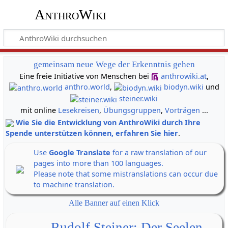
AnthroWiki
gemeinsam neue Wege der Erkenntnis gehen
Eine freie Initiative von Menschen bei
anthrowiki.at
,
anthro.world
,
biodyn.wiki
und
steiner.wiki
mit online
Lesekreisen
,
Übungsgruppen
,
Vorträgen
...
Wie Sie die Entwicklung von AnthroWiki durch Ihre
Spende unterstützen können, erfahren Sie hier
.
Use
Google Translate
for a raw translation of our
pages into more than 100 languages.
Please note that some mistranslations can occur due
to machine translation.
Alle Banner auf einen Klick
Rudolf Steiner: Der Seelen