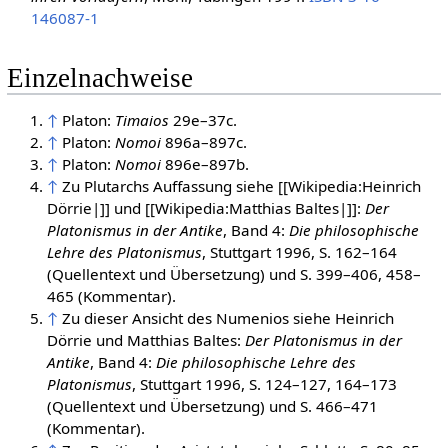
146087-1
Einzelnachweise
↑
Platon:
Timaios
29e–37c.
↑
Platon:
Nomoi
896a–897c.
↑
Platon:
Nomoi
896e–897b.
↑
Zu Plutarchs Auffassung siehe [[Wikipedia:Heinrich
Dörrie|]] und [[Wikipedia:Matthias Baltes|]]:
Der
Platonismus in der Antike
, Band 4:
Die philosophische
Lehre des Platonismus
, Stuttgart 1996, S. 162–164
(Quellentext und Übersetzung) und S. 399–406, 458–
465 (Kommentar).
↑
Zu dieser Ansicht des Numenios siehe Heinrich
Dörrie und Matthias Baltes:
Der Platonismus in der
Antike
, Band 4:
Die philosophische Lehre des
Platonismus
, Stuttgart 1996, S. 124–127, 164–173
(Quellentext und Übersetzung) und S. 466–471
(Kommentar).