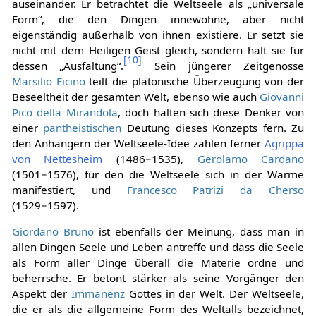
auseinander. Er betrachtet die Weltseele als „universale
Form“, die den Dingen innewohne, aber nicht
eigenständig außerhalb von ihnen existiere. Er setzt sie
nicht mit dem Heiligen Geist gleich, sondern hält sie für
[
10
]
dessen „Ausfaltung“.
Sein jüngerer Zeitgenosse
Marsilio Ficino
teilt die platonische Überzeugung von der
Beseeltheit der gesamten Welt, ebenso wie auch
Giovanni
Pico della Mirandola
, doch halten sich diese Denker von
einer
pantheistischen
Deutung dieses Konzepts fern. Zu
den Anhängern der Weltseele-Idee zählen ferner
Agrippa
von Nettesheim
(1486−1535),
Gerolamo Cardano
(1501−1576), für den die Weltseele sich in der Wärme
manifestiert, und
Francesco Patrizi da Cherso
(1529−1597).
Giordano Bruno
ist ebenfalls der Meinung, dass man in
allen Dingen Seele und Leben antreffe und dass die Seele
als Form aller Dinge überall die Materie ordne und
beherrsche. Er betont stärker als seine Vorgänger den
Aspekt der
Immanenz
Gottes in der Welt. Der Weltseele,
die er als die allgemeine Form des Weltalls bezeichnet,