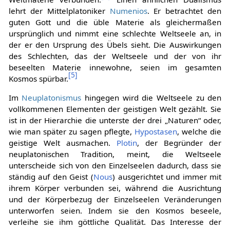
lehrt der Mittelplatoniker
Numenios
. Er betrachtet den
guten Gott und die üble Materie als gleichermaßen
ursprünglich und nimmt eine schlechte Weltseele an, in
der er den Ursprung des Übels sieht. Die Auswirkungen
des Schlechten, das der Weltseele und der von ihr
beseelten Materie innewohne, seien im gesamten
[
5
]
Kosmos spürbar.
Im
Neuplatonismus
hingegen wird die Weltseele zu den
vollkommenen Elementen der geistigen Welt gezählt. Sie
ist in der Hierarchie die unterste der drei „Naturen“ oder,
wie man später zu sagen pflegte,
Hypostasen
, welche die
geistige Welt ausmachen.
Plotin
, der Begründer der
neuplatonischen Tradition, meint, die Weltseele
unterscheide sich von den Einzelseelen dadurch, dass sie
ständig auf den Geist (
Nous
) ausgerichtet und immer mit
ihrem Körper verbunden sei, während die Ausrichtung
und der Körperbezug der Einzelseelen Veränderungen
unterworfen seien. Indem sie den Kosmos beseele,
verleihe sie ihm göttliche Qualität. Das Interesse der