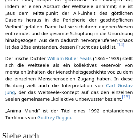
indem er einen Absturz der Weltseele annimmt; sie ist
„aus dem Mittelpunkt der All-Einheit des göttlichen
Daseins heraus in die Peripherie der geschöpflichen
Vielheit“ gefallen. Damit hat sie sich ihrem eigenen Wesen
entfremdet und die gesamte Schöpfung in die Unordnung
hinabgezogen. Aus dem dadurch hervorgerufenen Chaos
[
14
]
ist das Böse entstanden, dessen Frucht das Leid ist.
Der irische Dichter
William Butler Yeats
(1865−1939) stellt
sich die Weltseele als ein kollektives Reservoir von
mentalen Inhalten der Menschheitsgeschichte vor, zu dem
die einzelnen Menschenseelen Zugang haben. In diese
Richtung zielt auch die Interpretation von
Carl Gustav
Jung
, der das Weltseele-Konzept auf das den einzelnen
[
15
]
Seelen gemeinsame „kollektive Unbewusste“ bezieht.
„Anima Mundi“ ist der Titel eines 1992 entstandenen
Tierfilmes von
Godfrey Reggio
.
Siehe auch