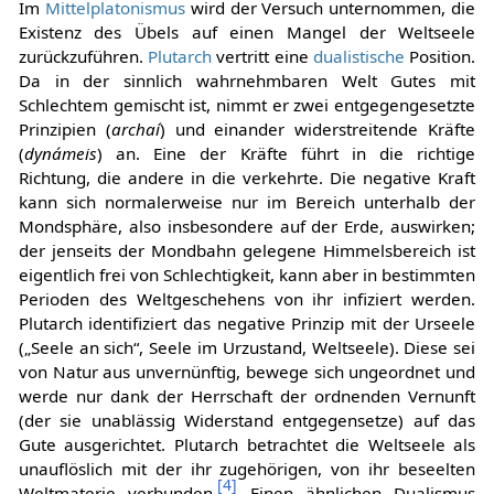
Im
Mittelplatonismus
wird der Versuch unternommen, die
Existenz des Übels auf einen Mangel der Weltseele
zurückzuführen.
Plutarch
vertritt eine
dualistische
Position.
Da in der sinnlich wahrnehmbaren Welt Gutes mit
Schlechtem gemischt ist, nimmt er zwei entgegengesetzte
Prinzipien (
archaí
) und einander widerstreitende Kräfte
(
dynámeis
) an. Eine der Kräfte führt in die richtige
Richtung, die andere in die verkehrte. Die negative Kraft
kann sich normalerweise nur im Bereich unterhalb der
Mondsphäre, also insbesondere auf der Erde, auswirken;
der jenseits der Mondbahn gelegene Himmelsbereich ist
eigentlich frei von Schlechtigkeit, kann aber in bestimmten
Perioden des Weltgeschehens von ihr infiziert werden.
Plutarch identifiziert das negative Prinzip mit der Urseele
(„Seele an sich“, Seele im Urzustand, Weltseele). Diese sei
von Natur aus unvernünftig, bewege sich ungeordnet und
werde nur dank der Herrschaft der ordnenden Vernunft
(der sie unablässig Widerstand entgegensetze) auf das
Gute ausgerichtet. Plutarch betrachtet die Weltseele als
unauflöslich mit der ihr zugehörigen, von ihr beseelten
[
4
]
Weltmaterie verbunden.
Einen ähnlichen Dualismus