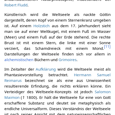
Robert Fludd
.
Künstlerisch wird die Weltseele als nackte Göttin
dargestellt, deren Kopf von einem Sternenkranz umgeben
ist. Auf einem
Holzstich
aus dem 17. Jahrhundert sieht
man sie auf einer Weltkugel, mit einem Fuß im Wasser
(Meer) und einem Fuß auf der Erde stehend. Die rechte
Brust ist mit einem Stern, die linke mit einer Sonne
[
11
]
verziert, das Schamdreieck mit einem Mond.
Darstellungen der Weltseele finden sich vor allem in
alchemistischen
Büchern und
Grimoires
.
Im Zeitalter der
Aufklärung
wird die Weltseele meist als
Phantasievorstellung betrachtet.
Hermann Samuel
Reimarus
bezeichnet sie als eine aus Unwissenheit
resultierende Erfindung, die nichts erklären könne. Ein
Verteidiger des Weltseele-Konzepts ist jedoch
Salomon
Maimon
(† 1800). Er hält die Weltseele für eine von Gott
erschaffene Substanz und deutet sie metaphysisch als
endliche Universalform. Dieses Verständnis der Weltseele
ist nach seiner Ansicht mit dem naturwissenschaftlichen