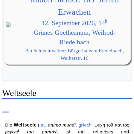
Erwachen
h
12. September 2026, 14
Grünes Goetheanum, Weilrod-
Riedelbach
Bei Schlechtwetter: Bürgerhaus in Riedelbach,
Weiherstr. 16
Weltseele
Die
Weltseele
(
lat.
anima mundi
,
griech.
ψυχή τοῦ παντός
psychḗ tou pantós
) ist ein religiöses und