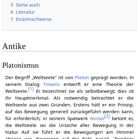
5
Siehe auch
6
Literatur
7
Einzelnachweise
Antike
Platonismus
Der Begriff „Weltseele“ ist von
Platon
geprägt worden. In
seinem Dialog
Timaios
entwirft er eine Theorie der
[
1
]
Weltseele.
Er bezeichnet sie als selbstbewegt; dies ist
ihr Hauptmerkmal. Als notwendig betrachtet er die
Weltseele aus zwei Gründen. Erstens hält er ein Prinzip,
auf das Bewegung generell zurückgeführt werden kann,
[
2
]
für erforderlich; in seinem Spätwerk
Nomoi
betont er,
die Weltseele sei die Ursache aller Bewegung in der
Natur. Auf sie führt er die Bewegungen am Himmel
ebenso wie diejenigen auf der Erde zurück. Zweitens