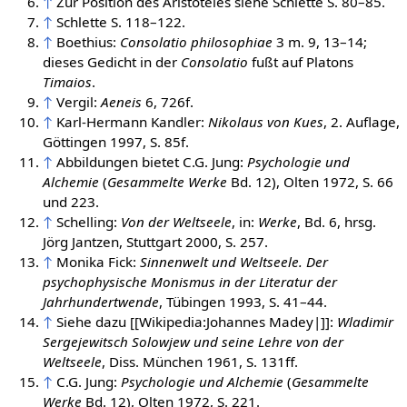
↑
Zur Position des Aristoteles siehe Schlette S. 80–85.
↑
Schlette S. 118–122.
↑
Boethius:
Consolatio philosophiae
3 m. 9, 13–14;
dieses Gedicht in der
Consolatio
fußt auf Platons
Timaios
.
↑
Vergil:
Aeneis
6, 726f.
↑
Karl-Hermann Kandler:
Nikolaus von Kues
, 2. Auflage,
Göttingen 1997, S. 85f.
↑
Abbildungen bietet C.G. Jung:
Psychologie und
Alchemie
(
Gesammelte Werke
Bd. 12), Olten 1972, S. 66
und 223.
↑
Schelling:
Von der Weltseele
, in:
Werke
, Bd. 6, hrsg.
Jörg Jantzen, Stuttgart 2000, S. 257.
↑
Monika Fick:
Sinnenwelt und Weltseele. Der
psychophysische Monismus in der Literatur der
Jahrhundertwende
, Tübingen 1993, S. 41–44.
↑
Siehe dazu [[Wikipedia:Johannes Madey|]]:
Wladimir
Sergejewitsch Solowjew und seine Lehre von der
Weltseele
, Diss. München 1961, S. 131ff.
↑
C.G. Jung:
Psychologie und Alchemie
(
Gesammelte
Werke
Bd. 12), Olten 1972, S. 221.