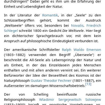
durchdringen!“ Dabei geht es ihm um die Erfahrung der
Einheit und Lebendigkeit der Natur.
In der Literatur der
Romantik
, in der „Seele“ zu den
Schlüsselbegriffen gehört, kommt der Ausdruck
„Weltseele“ öfters vor, besonders bei
Novalis
.
Friedrich
Schlegel
schreibt 1800 ein Gedicht
Die Weltseele
. Hier liegt
ein dichterischer Sprachgebrauch vor, mit dem kein
Anspruch auf philosophische Eindeutigkeit verbunden ist.
Der amerikanische Schriftsteller
Ralph Waldo Emerson
(1803−1882) verwendet den Begriff „Überseele“; er
beschreibt die All-Seele als Lebensprinzip der Natur und
als Einheit, in der das Einzeldasein jedes Menschen
enthalten und mit allen anderen vereint sei. Ein weiterer
Befürworter der Idee der Beseeltheit des Kosmos ist der
Naturphilosoph
Gustav Theodor Fechner
(1801−1887), ein
[
13
]
Außenseiter im damaligen Wissenschaftsbetrieb.
Der von Schelling beeinflusste russische
Religionsphilosoph
Wladimir Sergejewitsch Solowjew
(1853−1900) knüpft an gnostische Vorstellungen an,