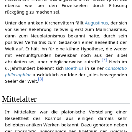
ebenso wie bei den Einzelseelen durch Erlösung
rückgängig zu machen sei.
Unter den antiken Kirchenvätern fällt
Augustinus
, der sich
vor seiner Bekehrung zeitweilig erst zum Manichäismus,
dann zum Neuplatonismus bekannt hatte, durch sein
positives Verhältnis zum Gedanken einer Beseeltheit der
Welt auf. Er hält ihn für eine kühne Hypothese, die weder
mit Vernunftgründen beweisbar noch aus der Bibel
[
7
]
abzuleiten sei, aber möglicherweise zutreffe.
Noch im
6. Jahrhundert bekennt sich
Boethius
in seiner
Consolatio
philosophiae
ausdrücklich zur Idee der „alles bewegenden
[
8
]
Seele“ der Welt.
Mittelalter
Im Mittelalter war die platonische Vorstellung einer
Beseeltheit des Kosmos aus einigen damals sehr
beliebten antiken Werken bekannt. Dazu gehörten neben
der
Consolatio philosophiae
des Boethius der
Timaios
-