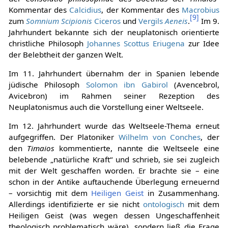
Kommentar des
Calcidius
, der Kommentar des
Macrobius
[
9
]
zum
Somnium Scipionis
Ciceros
und
Vergils
Aeneis
.
Im 9.
Jahrhundert bekannte sich der neuplatonisch orientierte
christliche Philosoph
Johannes Scottus Eriugena
zur Idee
der Belebtheit der ganzen Welt.
Im 11. Jahrhundert übernahm der in Spanien lebende
jüdische Philosoph
Solomon ibn Gabirol
(Avencebrol,
Avicebron) im Rahmen seiner Rezeption des
Neuplatonismus auch die Vorstellung einer Weltseele.
Im 12. Jahrhundert wurde das Weltseele-Thema erneut
aufgegriffen. Der Platoniker
Wilhelm von Conches
, der
den
Timaios
kommentierte, nannte die Weltseele eine
belebende „natürliche Kraft“ und schrieb, sie sei zugleich
mit der Welt geschaffen worden. Er brachte sie – eine
schon in der Antike auftauchende Überlegung erneuernd
– vorsichtig mit dem
Heiligen Geist
in Zusammenhang.
Allerdings identifizierte er sie nicht
ontologisch
mit dem
Heiligen Geist (was wegen dessen Ungeschaffenheit
theologisch problematisch wäre), sondern ließ die Frage