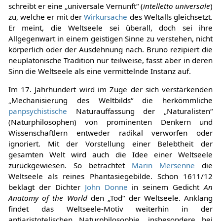
schreibt er eine „universale Vernunft“ (
intelletto universale
)
zu, welche er mit der
Wirkursache
des Weltalls gleichsetzt.
Er meint, die Weltseele sei überall, doch sei ihre
Allgegenwart in einem geistigen Sinne zu verstehen, nicht
körperlich oder der Ausdehnung nach. Bruno rezipiert die
neuplatonische Tradition nur teilweise, fasst aber in deren
Sinn die Weltseele als eine vermittelnde Instanz auf.
Im 17. Jahrhundert wird im Zuge der sich verstärkenden
„Mechanisierung des Weltbilds“ die herkömmliche
panpsychistische
Naturauffassung der „Naturalisten“
(Naturphilosophen) von prominenten Denkern und
Wissenschaftlern entweder radikal verworfen oder
ignoriert. Mit der Vorstellung einer Belebtheit der
gesamten Welt wird auch die Idee einer Weltseele
zurückgewiesen. So betrachtet
Marin Mersenne
die
Weltseele als reines Phantasiegebilde. Schon 1611/12
beklagt der Dichter
John Donne
in seinem Gedicht
An
Anatomy of the World
den „Tod“ der Weltseele. Anklang
findet das Weltseele-Motiv weiterhin in der
antiaristotelischen Naturphilosophie, insbesondere bei