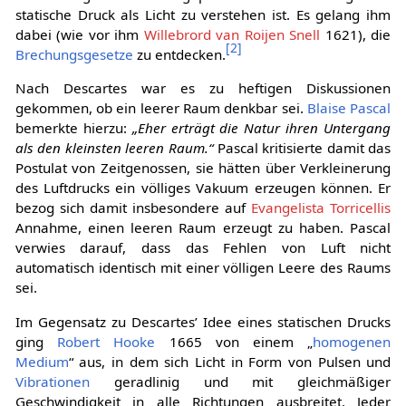
statische Druck als Licht zu verstehen ist. Es gelang ihm
dabei (wie vor ihm
Willebrord van Roijen Snell
1621), die
[
2
]
Brechungsgesetze
zu entdecken.
Nach Descartes war es zu heftigen Diskussionen
gekommen, ob ein leerer Raum denkbar sei.
Blaise Pascal
bemerkte hierzu:
„Eher erträgt die Natur ihren Untergang
als den kleinsten leeren Raum.“
Pascal kritisierte damit das
Postulat von Zeitgenossen, sie hätten über Verkleinerung
des Luftdrucks ein völliges Vakuum erzeugen können. Er
bezog sich damit insbesondere auf
Evangelista Torricellis
Annahme, einen leeren Raum erzeugt zu haben. Pascal
verwies darauf, dass das Fehlen von Luft nicht
automatisch identisch mit einer völligen Leere des Raums
sei.
Im Gegensatz zu Descartes’ Idee eines statischen Drucks
ging
Robert Hooke
1665 von einem „
homogenen
Medium
“ aus, in dem sich Licht in Form von Pulsen und
Vibrationen
geradlinig und mit gleichmäßiger
Geschwindigkeit in alle Richtungen ausbreitet. Jeder