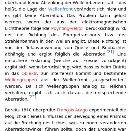
überhaupt keine Ablenkung der Wellenebenen statt – das
heißt, die Lage der
Wellenfront
verändert sich nicht und
es gibt keine Aberration. Das Problem kann gelöst
werden, wenn der aus der elektromagnetischen
Lichttheorie folgende
Poynting-Vektor
berücksichtigt wird,
der die Richtung des Energietransports bzw. der
Strahlenbahnen in den Wellen angibt. Diese Richtung ist
von der Relativbewegung von Quelle und Beobachter
[
21
]
abhängig und ergibt folglich die Aberration.
Eine
einfachere Erklärung (welche auf Fresnel zurückgeht)
ergibt sich, wenn berücksichtigt wird, dass es beim Eintritt
in das
Objektiv
zur Interferenz kommt und bestimmte
Wellengruppen
aus der Wellenfront „ausgeschnitten“
werden. Da sich Wellengruppen analog zu Teilchen
verhalten, ergibt sich auch daraus die entsprechende
[
22
]
Aberration.
Bereits 1810 überprüfte
François Arago
experimentell die
Möglichkeit eines Einflusses der Bewegung eines Prismas
auf die Brechung des Lichtes, was zu einem veränderten
Aberrationswinkel führen sollte, doch das Ergebnis war