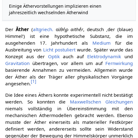
Einige Äthervorstellungen implizieren einen
jahreszeitlich wechselnden Ätherwind
Der
Äther
(
altgriech.
αἰθήρ
aithḗr
,
deutsch
‚der (blaue)
Himmel‘
) ist eine hypothetische Substanz, die im
ausgehenden 17. Jahrhundert als
Medium
für die
Ausbreitung von
Licht
postuliert
wurde. Später wurde das
Konzept aus der
Optik
auch auf
Elektrodynamik
und
Gravitation
übertragen, vor allem um auf
Fernwirkung
basierende Annahmen zu vermeiden. Allgemein wurde
der Äther als der Träger aller physikalischen Vorgänge
[
1
]
angesehen.
Die Idee eines Äthers konnte experimentell nicht bestätigt
werden. So konnten die
Maxwellschen Gleichungen
niemals vollständig in Übereinstimmung mit den
mechanischen Äthermodellen gebracht werden. Ebenso
musste der Äther einerseits als materieller Festkörper
definiert werden, andererseits sollte sein Widerstand
gegenüber der Bewegung der Himmelskörper unmerklich