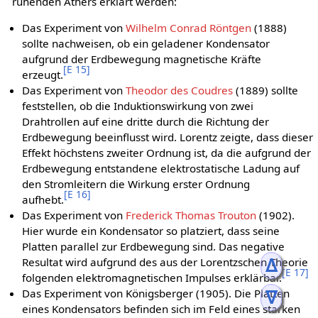
ruhenden Äthers erklärt werden:
Das Experiment von
Wilhelm Conrad Röntgen
(1888)
sollte nachweisen, ob ein geladener Kondensator
aufgrund der Erdbewegung magnetische Kräfte
[
E 15
]
erzeugt.
Das Experiment von
Theodor des Coudres
(1889) sollte
feststellen, ob die Induktionswirkung von zwei
Drahtrollen auf eine dritte durch die Richtung der
Erdbewegung beeinflusst wird. Lorentz zeigte, dass dieser
Effekt höchstens zweiter Ordnung ist, da die aufgrund der
Erdbewegung entstandene elektrostatische Ladung auf
den Stromleitern die Wirkung erster Ordnung
[
E 16
]
aufhebt.
Das Experiment von
Frederick Thomas Trouton
(1902).
Hier wurde ein Kondensator so platziert, dass seine
Platten parallel zur Erdbewegung sind. Das negative
ᐃ
Resultat wird aufgrund des aus der Lorentzschen Theorie
[
E 17
]
folgenden elektromagnetischen Impulses erklärbar.
ᐁ
Das Experiment von Königsberger (1905). Die Platten
eines Kondensators befinden sich im Feld eines starken