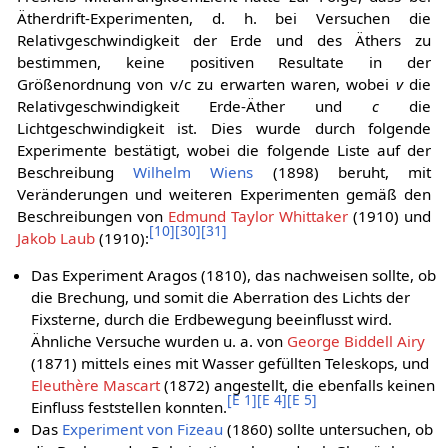
Ätherdrift-Experimenten, d. h. bei Versuchen die
Relativgeschwindigkeit der Erde und des Äthers zu
bestimmen, keine positiven Resultate in der
Größenordnung von
v
/
c
zu erwarten waren, wobei
v
die
Relativgeschwindigkeit Erde-Äther und
c
die
Lichtgeschwindigkeit ist. Dies wurde durch folgende
Experimente bestätigt, wobei die folgende Liste auf der
Beschreibung
Wilhelm Wiens
(1898) beruht, mit
Veränderungen und weiteren Experimenten gemäß den
Beschreibungen von
Edmund Taylor Whittaker
(1910) und
[
10
]
[
30
]
[
31
]
Jakob Laub
(1910):
Das Experiment Aragos (1810), das nachweisen sollte, ob
die Brechung, und somit die Aberration des Lichts der
Fixsterne, durch die Erdbewegung beeinflusst wird.
Ähnliche Versuche wurden u. a. von
George Biddell Airy
(1871) mittels eines mit Wasser gefüllten Teleskops, und
Eleuthère Mascart
(1872) angestellt, die ebenfalls keinen
[
E 1
]
[
E 4
]
[
E 5
]
Einfluss feststellen konnten.
Das
Experiment von Fizeau
(1860) sollte untersuchen, ob