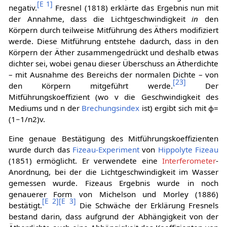
[
E 1
]
negativ.
Fresnel (1818) erklärte das Ergebnis nun mit
der Annahme, dass die Lichtgeschwindigkeit
in
den
Körpern durch teilweise Mitführung des Äthers modifiziert
werde. Diese Mitführung entstehe dadurch, dass in den
Körpern der Äther zusammengedrückt und deshalb etwas
dichter sei, wobei genau dieser Überschuss an Ätherdichte
– mit Ausnahme des Bereichs der normalen Dichte – von
[
23
]
den Körpern mitgeführt werde.
Der
Mitführungskoeffizient (wo
v
die Geschwindigkeit des
Mediums und n der
Brechungsindex
ist) ergibt sich mit
ϕ
=
(
1
−
1
/
n
2
)
v
.
Eine genaue Bestätigung des Mitführungskoeffizienten
wurde durch das
Fizeau-Experiment
von
Hippolyte Fizeau
(1851) ermöglicht. Er verwendete eine
Interferometer
-
Anordnung, bei der die Lichtgeschwindigkeit im Wasser
gemessen wurde. Fizeaus Ergebnis wurde in noch
genauerer Form von Michelson und Morley (1886)
[
E 2
]
[
E 3
]
bestätigt.
Die Schwäche der Erklärung Fresnels
bestand darin, dass aufgrund der Abhängigkeit von der