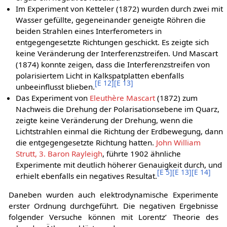
Im Experiment von Ketteler (1872) wurden durch zwei mit
Wasser gefüllte, gegeneinander geneigte Röhren die
beiden Strahlen eines Interferometers in
entgegengesetzte Richtungen geschickt. Es zeigte sich
keine Veränderung der Interferenzstreifen. Und Mascart
(1874) konnte zeigen, dass die Interferenzstreifen von
polarisiertem Licht in Kalkspatplatten ebenfalls
[
E 12
]
[
E 13
]
unbeeinflusst blieben.
Das Experiment von
Eleuthère Mascart
(1872) zum
Nachweis die Drehung der Polarisationsebene im Quarz,
zeigte keine Veränderung der Drehung, wenn die
Lichtstrahlen einmal die Richtung der Erdbewegung, dann
die entgegengesetzte Richtung hatten.
John William
Strutt, 3. Baron Rayleigh
, führte 1902 ähnliche
Experimente mit deutlich höherer Genauigkeit durch, und
[
E 5
]
[
E 13
]
[
E 14
]
erhielt ebenfalls ein negatives Resultat.
Daneben wurden auch elektrodynamische Experimente
erster Ordnung durchgeführt. Die negativen Ergebnisse
folgender Versuche können mit Lorentz’ Theorie des