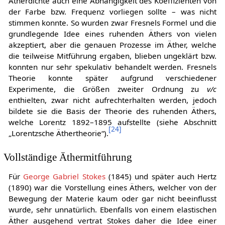
Ätherdichte auch eine Abhängigkeit des Koeffizienten von
der Farbe bzw. Frequenz vorliegen sollte – was nicht
stimmen konnte. So wurden zwar Fresnels Formel und die
grundlegende Idee eines ruhenden Äthers von vielen
akzeptiert, aber die genauen Prozesse im Äther, welche
die teilweise Mitführung ergaben, blieben ungeklärt bzw.
konnten nur sehr spekulativ behandelt werden. Fresnels
Theorie konnte später aufgrund verschiedener
Experimente, die Größen zweiter Ordnung zu
v/c
enthielten, zwar nicht aufrechterhalten werden, jedoch
bildete sie die Basis der Theorie des ruhenden Äthers,
welche Lorentz 1892–1895 aufstellte (siehe Abschnitt
[
24
]
„Lorentzsche Äthertheorie“).
Vollständige Äthermitführung
Für
George Gabriel Stokes
(1845) und später auch Hertz
(1890) war die Vorstellung eines Äthers, welcher von der
Bewegung der Materie kaum oder gar nicht beeinflusst
wurde, sehr unnatürlich. Ebenfalls von einem elastischen
Äther ausgehend vertrat Stokes daher die Idee einer