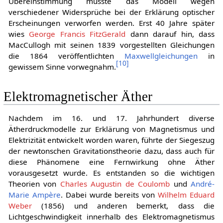
Übereinstimmung musste das Modell wegen
verschiedener Widersprüche bei der Erklärung optischer
Erscheinungen verworfen werden. Erst 40 Jahre später
wies
George Francis FitzGerald
dann darauf hin, dass
MacCullogh mit seinen 1839 vorgestellten Gleichungen
die 1864 veröffentlichten
Maxwellgleichungen
in
[
10
]
gewissem Sinne vorwegnahm.
Elektromagnetischer Äther
Nachdem im 16. und 17. Jahrhundert diverse
Ätherdruckmodelle zur Erklärung von Magnetismus und
Elektrizität entwickelt worden waren, führte der Siegeszug
der newtonschen Gravitationstheorie dazu, dass auch für
diese Phänomene eine Fernwirkung ohne Äther
vorausgesetzt wurde. Es entstanden so die wichtigen
Theorien von
Charles Augustin de Coulomb
und
André-
Marie Ampère
. Dabei wurde bereits von
Wilhelm Eduard
Weber
(1856) und anderen bemerkt, dass die
Lichtgeschwindigkeit innerhalb des Elektromagnetismus