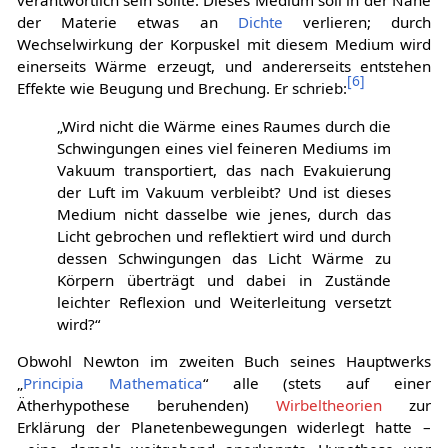
verantwortlich sein sollte. Dieses Medium soll in der Nähe
der Materie etwas an
Dichte
verlieren; durch
Wechselwirkung der Korpuskel mit diesem Medium wird
einerseits Wärme erzeugt, und andererseits entstehen
[
6
]
Effekte wie Beugung und Brechung. Er schrieb:
„Wird nicht die Wärme eines Raumes durch die
Schwingungen eines viel feineren Mediums im
Vakuum transportiert, das nach Evakuierung
der Luft im Vakuum verbleibt? Und ist dieses
Medium nicht dasselbe wie jenes, durch das
Licht gebrochen und reflektiert wird und durch
dessen Schwingungen das Licht Wärme zu
Körpern überträgt und dabei in Zustände
leichter Reflexion und Weiterleitung versetzt
wird?“
Obwohl Newton im zweiten Buch seines Hauptwerks
„
Principia Mathematica
“ alle (stets auf einer
Ätherhypothese beruhenden)
Wirbeltheorien
zur
Erklärung der Planetenbewegungen widerlegt hatte –