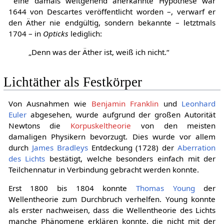
eine damals weitgehend anerkannte Hypothese war
1644 von Descartes veröffentlicht worden –, verwarf er
den Äther nie endgültig, sondern bekannte – letztmals
1704 – in
Opticks
lediglich:
„Denn was der Äther ist, weiß ich nicht.“
Lichtäther als Festkörper
Von Ausnahmen wie
Benjamin Franklin
und
Leonhard
Euler
abgesehen, wurde aufgrund der großen Autorität
Newtons die
Korpuskeltheorie
von den meisten
damaligen Physikern bevorzugt. Dies wurde vor allem
durch
James Bradleys
Entdeckung (1728) der
Aberration
des Lichts
bestätigt, welche besonders einfach mit der
Teilchennatur in Verbindung gebracht werden konnte.
Erst 1800 bis 1804 konnte
Thomas Young
der
Wellentheorie zum Durchbruch verhelfen. Young konnte
als erster nachweisen, dass die Wellentheorie des Lichts
manche Phänomene erklären konnte, die nicht mit der