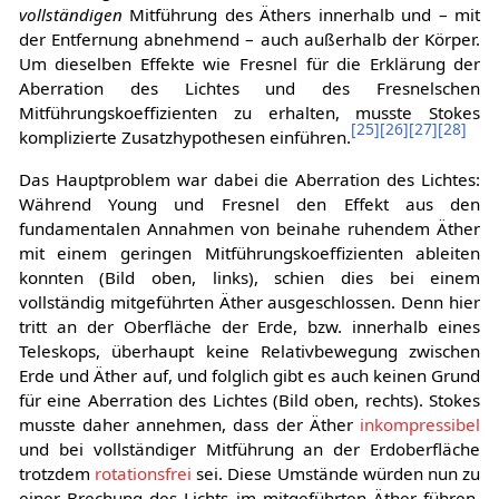
vollständigen
Mitführung des Äthers innerhalb und – mit
der Entfernung abnehmend – auch außerhalb der Körper.
Um dieselben Effekte wie Fresnel für die Erklärung der
Aberration des Lichtes und des Fresnelschen
Mitführungskoeffizienten zu erhalten, musste Stokes
[
25
]
[
26
]
[
27
]
[
28
]
komplizierte Zusatzhypothesen einführen.
Das Hauptproblem war dabei die Aberration des Lichtes:
Während Young und Fresnel den Effekt aus den
fundamentalen Annahmen von beinahe ruhendem Äther
mit einem geringen Mitführungskoeffizienten ableiten
konnten (Bild oben, links), schien dies bei einem
vollständig mitgeführten Äther ausgeschlossen. Denn hier
tritt an der Oberfläche der Erde, bzw. innerhalb eines
Teleskops, überhaupt keine Relativbewegung zwischen
Erde und Äther auf, und folglich gibt es auch keinen Grund
für eine Aberration des Lichtes (Bild oben, rechts). Stokes
musste daher annehmen, dass der Äther
inkompressibel
und bei vollständiger Mitführung an der Erdoberfläche
trotzdem
rotationsfrei
sei. Diese Umstände würden nun zu
einer Brechung des Lichts im mitgeführten Äther führen,