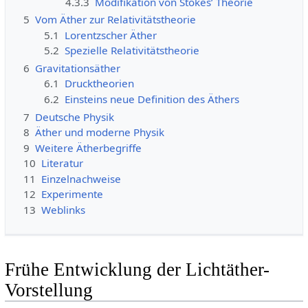
4.3.3
Modifikation von Stokes’ Theorie
5
Vom Äther zur Relativitätstheorie
5.1
Lorentzscher Äther
5.2
Spezielle Relativitätstheorie
6
Gravitationsäther
6.1
Drucktheorien
6.2
Einsteins neue Definition des Äthers
7
Deutsche Physik
8
Äther und moderne Physik
9
Weitere Ätherbegriffe
10
Literatur
11
Einzelnachweise
12
Experimente
13
Weblinks
Frühe Entwicklung der Lichtäther-
Vorstellung