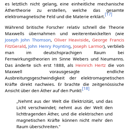
es letztlich nicht gelang, eine einheitliche mechanische
Äthertheorie zu erstellen, welche das gesamte
[
17
]
elektromagnetische Feld und die Materie erklärt.
Während britische Forscher relativ schnell die Theorie
Maxwells übernahmen und weiterentwickelten (wie
Joseph John Thomson
,
Oliver Heaviside
,
George Francis
FitzGerald
,
John Henry Poynting
,
Joseph Larmor
), verblieb
man im deutschsprachigen Raum bei
Fernwirkungstheorien im Sinne Webers und Neumanns.
Das änderte sich erst 1888, als
Heinrich Hertz
die von
Maxwell vorausgesagte endliche
Ausbreitungsgeschwindigkeit der elektromagnetischen
Kräfte direkt nachwies. Er brachte die zeitgenössische
[
18
]
Ansicht über den Äther auf den Punkt:
„Nehmt aus der Welt die Elektrizität, und das
Licht verschwindet; nehmt aus der Welt den
lichttragenden Äther, und die elektrischen und
magnetischen Kräfte können nicht mehr den
Raum überschreiten.“