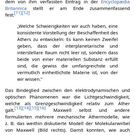
dem von ihm verfassten Eintrag in der
Encyclopædia
Britannica
stellt er am Ende zusammenfassend
[
11
]
[
12
]
fest:
„Welche Schwierigkeiten wir auch haben, eine
konsistente Vorstellung der Beschaffenheit des
Äthers zu entwickeln: Es kann keinen Zweifel
geben, dass der interplanetarische und
interstellare Raum nicht leer ist, sondern dass
beide von einer materiellen Substanz erfüllt
sind, die gewiss die umfangreichste und
vermutlich einheitlichste Materie ist, von der
wir wissen.“
Das Bindeglied zwischen den elektrodynamischen und
optischen Phänomenen war die Lichtgeschwindigkeit,
welche als Grenzgeschwindigkeit relativ zum Äther
[
13
]
[
14
]
[
15
]
[
16
]
galt.
Maxwell selbst und andere
formulierten mehrere mechanische Äthermodelle, wie
z. B. das weithin diskutierte Modell der Molekularwirbel
von Maxwell (Bild rechts). Damit konnten, wie auch