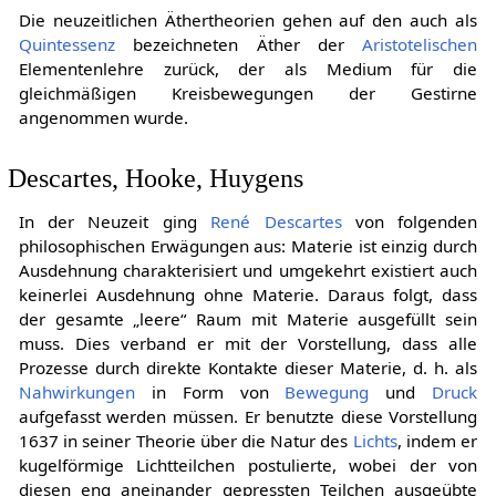
Die neuzeitlichen Äthertheorien gehen auf den auch als
Quintessenz
bezeichneten Äther der
Aristotelischen
Elementenlehre zurück, der als Medium für die
gleichmäßigen Kreisbewegungen der Gestirne
angenommen wurde.
Descartes, Hooke, Huygens
In der Neuzeit ging
René Descartes
von folgenden
philosophischen Erwägungen aus: Materie ist einzig durch
Ausdehnung charakterisiert und umgekehrt existiert auch
keinerlei Ausdehnung ohne Materie. Daraus folgt, dass
der gesamte „leere“ Raum mit Materie ausgefüllt sein
muss. Dies verband er mit der Vorstellung, dass alle
Prozesse durch direkte Kontakte dieser Materie, d. h. als
Nahwirkungen
in Form von
Bewegung
und
Druck
aufgefasst werden müssen. Er benutzte diese Vorstellung
1637 in seiner Theorie über die Natur des
Lichts
, indem er
kugelförmige Lichtteilchen postulierte, wobei der von
diesen eng aneinander gepressten Teilchen ausgeübte