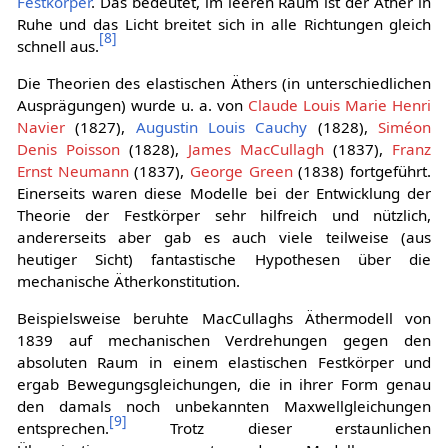
Festkörper
. Das bedeutet, im leeren Raum ist der Äther in
Ruhe und das Licht breitet sich in alle Richtungen gleich
[
8
]
schnell aus.
Die Theorien des elastischen Äthers (in unterschiedlichen
Ausprägungen) wurde u. a. von
Claude Louis Marie Henri
Navier
(1827),
Augustin Louis Cauchy
(1828),
Siméon
Denis Poisson
(1828),
James MacCullagh
(1837),
Franz
Ernst Neumann
(1837),
George Green
(1838) fortgeführt.
Einerseits waren diese Modelle bei der Entwicklung der
Theorie der Festkörper sehr hilfreich und nützlich,
andererseits aber gab es auch viele teilweise (aus
heutiger Sicht) fantastische Hypothesen über die
mechanische Ätherkonstitution.
Beispielsweise beruhte MacCullaghs Äthermodell von
1839 auf mechanischen Verdrehungen gegen den
absoluten Raum in einem elastischen Festkörper und
ergab Bewegungsgleichungen, die in ihrer Form genau
den damals noch unbekannten Maxwellgleichungen
[
9
]
entsprechen.
Trotz dieser erstaunlichen