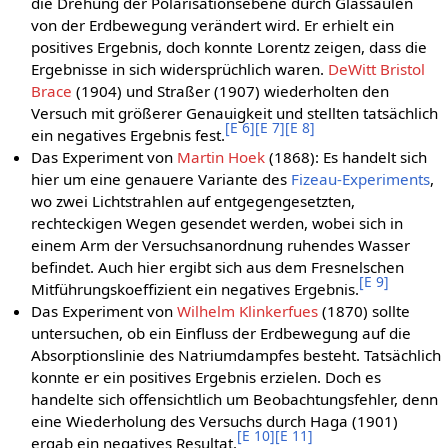
die Drehung der Polarisationsebene durch Glassäulen
von der Erdbewegung verändert wird. Er erhielt ein
positives Ergebnis, doch konnte Lorentz zeigen, dass die
Ergebnisse in sich widersprüchlich waren.
DeWitt Bristol
Brace
(1904) und Straßer (1907) wiederholten den
Versuch mit größerer Genauigkeit und stellten tatsächlich
[
E 6
]
[
E 7
]
[
E 8
]
ein negatives Ergebnis fest.
Das Experiment von
Martin Hoek
(1868): Es handelt sich
hier um eine genauere Variante des
Fizeau-Experiments
,
wo zwei Lichtstrahlen auf entgegengesetzten,
rechteckigen Wegen gesendet werden, wobei sich in
einem Arm der Versuchsanordnung ruhendes Wasser
befindet. Auch hier ergibt sich aus dem Fresnelschen
[
E 9
]
Mitführungskoeffizient ein negatives Ergebnis.
Das Experiment von
Wilhelm Klinkerfues
(1870) sollte
untersuchen, ob ein Einfluss der Erdbewegung auf die
Absorptionslinie des Natriumdampfes besteht. Tatsächlich
konnte er ein positives Ergebnis erzielen. Doch es
handelte sich offensichtlich um Beobachtungsfehler, denn
eine Wiederholung des Versuchs durch Haga (1901)
[
E 10
]
[
E 11
]
ergab ein negatives Resultat.