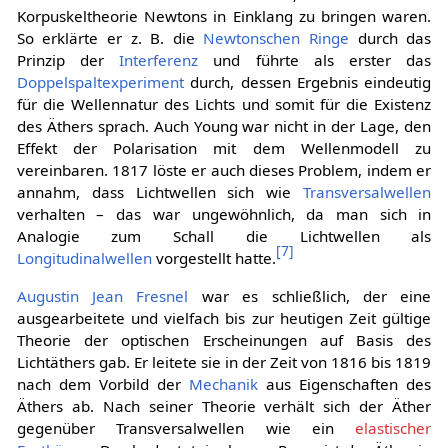
Korpuskeltheorie Newtons in Einklang zu bringen waren.
So erklärte er z. B. die
Newtonschen Ringe
durch das
Prinzip der
Interferenz
und führte als erster das
Doppelspaltexperiment
durch, dessen Ergebnis eindeutig
für die Wellennatur des Lichts und somit für die Existenz
des Äthers sprach. Auch Young war nicht in der Lage, den
Effekt der Polarisation mit dem Wellenmodell zu
vereinbaren. 1817 löste er auch dieses Problem, indem er
annahm, dass Lichtwellen sich wie
Transversalwellen
verhalten – das war ungewöhnlich, da man sich in
Analogie zum Schall die Lichtwellen als
[
7
]
Longitudinalwellen
vorgestellt hatte.
Augustin Jean Fresnel
war es schließlich, der eine
ausgearbeitete und vielfach bis zur heutigen Zeit gültige
Theorie der optischen Erscheinungen auf Basis des
Lichtäthers gab. Er leitete sie in der Zeit von 1816 bis 1819
nach dem Vorbild der
Mechanik
aus Eigenschaften des
Äthers ab. Nach seiner Theorie verhält sich der Äther
gegenüber Transversalwellen wie ein
elastischer