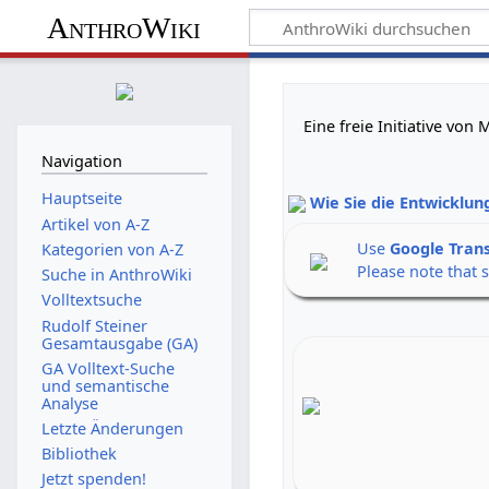
AnthroWiki
Eine freie Initiative vo
Navigation
Hauptseite
Wie Sie die Entwicklun
Artikel von A-Z
Use
Google Tran
Kategorien von A-Z
Please note that 
Suche in AnthroWiki
Volltextsuche
Rudolf Steiner
Gesamtausgabe (GA)
GA Volltext-Suche
und semantische
Analyse
Letzte Änderungen
Bibliothek
Jetzt spenden!