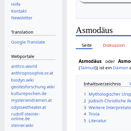
Hilfe
Kontakt
Newsletter
Asmodäus
Translation
Google Translate
Seite
Diskussion
Webportale
Asmodäus
oder
Asmo
anthro.world
(
Talmud
)) ist ein
Dämon
a
anthroposophie.or.at
biodyn.wiki
Inhaltsverzeichnis
geistesforschung.wiki
kulturepochen.de
1
Mythologischer Urs
mysteriendramen.at
2
Jüdisch-Christliche 
odysseetheater.at
3
Weitere Interpretat
4
Trivia
rudolf-steiner-
online.de
5
Literatur
steiner.wiki