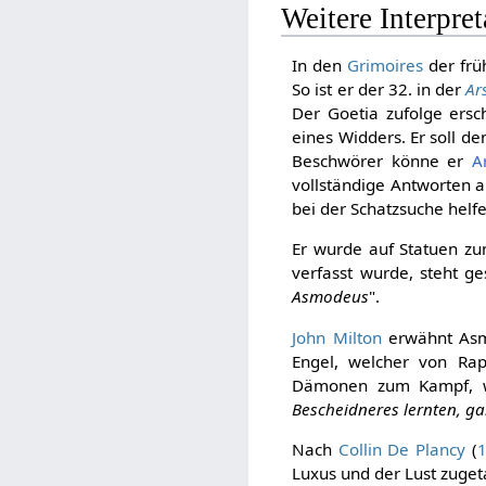
Weitere Interpre
In den
Grimoires
der fr
So ist er der 32. in der
Ar
Der Goetia zufolge ers
eines Widders. Er soll 
Beschwörer könne er
A
vollständige Antworten 
bei der Schatzsuche helf
Er wurde auf Statuen zum
verfasst wurde, steht ge
Asmodeus
".
John Milton
erwähnt Asmo
Engel, welcher von Rap
Dämonen zum Kampf, w
Bescheidneres lernten, g
Nach
Collin De Plancy
(
Luxus und der Lust zugeta