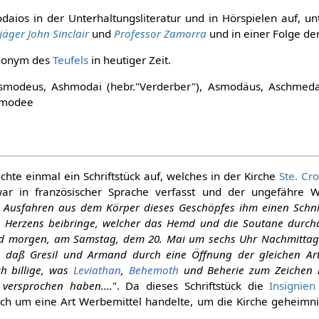
odaios in der Unterhaltungsliteratur und in Hörspielen auf, u
jäger John Sinclair
und
Professor Zamorra
und in einer Folge de
ynonym des
Teufels
in heutiger Zeit.
smodeus, Ashmodai (hebr."Verderber"), Asmodäus, Aschmeda
smodee
chte einmal ein Schriftstück auf, welches in der Kirche
Ste. Cro
 war in französischer Sprache verfasst und der ungefähre Wo
m Ausfahren aus dem Körper dieses Geschöpfes ihm einen Schnit
s Herzens beibringe, welcher das Hemd und die Soutane durchd
ird morgen, am Samstag, dem 20. Mai um sechs Uhr Nachmittag
, daß Gresil und Armand durch eine Öffnung der gleichen Art
h billige, was
Leviathan
,
Behemoth
und Beherie zum Zeichen i
versprochen haben....
". Da dieses Schriftstück die
Insignien
h um eine Art Werbemittel handelte, um die Kirche geheimnis