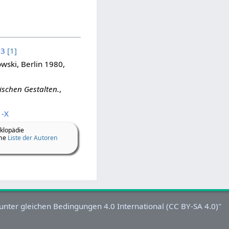
-3
[1]
owski, Berlin 1980,
ischen Gestalten.
,
1-X
klopädie
ine
Liste der Autoren