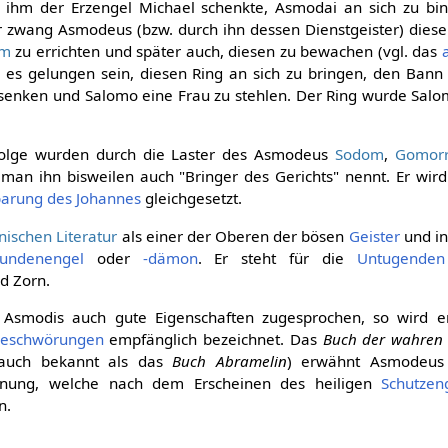
n ihm der Erzengel Michael schenkte, Asmodai an sich zu bi
r zwang Asmodeus (bzw. durch ihn dessen Dienstgeister) diese
em
zu errichten und später auch, diesen zu bewachen (vgl. das
l es gelungen sein, diesen Ring an sich zu bringen, den Bann
senken und Salomo eine Frau zu stehlen. Der Ring wurde Sal
folge wurden durch die Laster des Asmodeus
Sodom
,
Gomor
b man ihn bisweilen auch "Bringer des Gerichts" nennt. Er wi
arung des Johannes
gleichgesetzt.
nischen Literatur
als einer der Oberen der bösen
Geister
und in
tundenengel
oder
-dämon
. Er steht für die
Untugenden
d Zorn.
Asmodis auch gute Eigenschaften zugesprochen, so wird e
eschwörungen
empfänglich bezeichnet. Das
Buch der wahren P
auch bekannt als das
Buch Abramelin
) erwähnt Asmodeus 
rdnung, welche nach dem Erscheinen des heiligen
Schutzen
n.