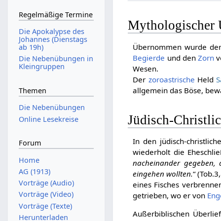
Regelmäßige Termine
Mythologischer 
Die Apokalypse des
Johannes (Dienstags
Übernommen wurde de
ab 19h)
Begierde
und den
Zorn
v
Die Nebenübungen in
Kleingruppen
Wesen.
Der
zoroastrische
Held
S
allgemein das Böse, bewa
Themen
Die Nebenübungen
Jüdisch-Christli
Online Lesekreise
In den jüdisch-christli
Forum
wiederholt die Eheschlie
Home
nacheinander gegeben, a
AG (1913)
eingehen wollten.
“ (Tob.3
Vorträge (Audio)
eines Fisches verbrenn
Vorträge (Video)
getrieben, wo er von
Eng
Vorträge (Texte)
Außerbiblischen Überlie
Herunterladen