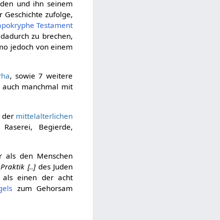
nden und ihn seinem
r Geschichte zufolge,
apokryphe
Testament
 dadurch zu brechen,
omo jedoch von einem
rha
, sowie 7 weitere
rd auch manchmal mit
 der
mittelalterlichen
Raserei, Begierde,
r als den Menschen
raktik [..]
des Juden
als einen der acht
gels
zum Gehorsam