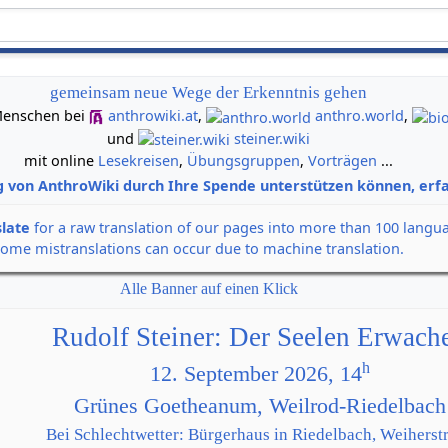
gemeinsam neue Wege der Erkenntnis gehen
n Menschen bei
anthrowiki.at
,
anthro.world
,
und
steiner.wiki
mit online
Lesekreisen
,
Übungsgruppen
,
Vorträgen
...
g von AnthroWiki durch Ihre Spende unterstützen können, erfa
slate
for a raw translation of our pages into more than 100 langu
some mistranslations can occur due to machine translation.
Alle Banner auf einen Klick
Rudolf Steiner: Der Seelen Erwach
h
12. September 2026, 14
Grünes Goetheanum, Weilrod-Riedelbach
Bei Schlechtwetter: Bürgerhaus in Riedelbach, Weiherstr