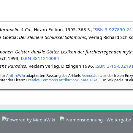
Abramelin & Co.
, Hiram-Edition, 1995, 368 S.,
ISBN 3-927890-24
e Goetia:
Der kleinere Schlüssel Salomonis
, Verlag Richard Schik
onen, Geister, dunkle Götter. Lexikon der furchterregenden myth
ach 1993,
ISBN 3811210084
rene Paradies
, Reclam Verlag, Ditzingen 1996,
ISBN 3-15-00219
 für
AnthroWiki
adaptierten Fassung des Artikels
Asmodäus
aus der freien Enzy
nter der Lizenz
Creative Commons Attribution/Share Alike
. In Wikipedia ist e