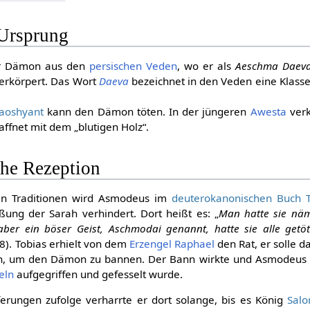
Ursprung
r Dämon aus den
persischen
Veden
, wo er als
Aeschma Daev
erkörpert. Das Wort
Daeva
bezeichnet in den Veden eine Klasse
aoshyant
kann den Dämon töten. In der jüngeren
Awesta
verk
ffnet mit dem „blutigen Holz“.
che Rezeption
chen Traditionen wird Asmodeus im
deuterokanonischen
Buch T
ßung der Sarah verhindert. Dort heißt es: „
Man hatte sie nä
ber ein böser Geist, Aschmodai genannt, hatte sie alle getöte
,8). Tobias erhielt von dem
Erzengel
Raphael
den Rat, er solle d
en, um den Dämon zu bannen. Der Bann wirkte und Asmodeus
eln
aufgegriffen und gefesselt wurde.
ferungen zufolge verharrte er dort solange, bis es König
Sal