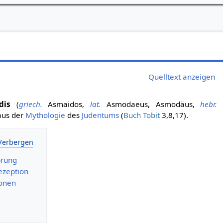
Quelltext anzeigen
dis
(
griech.
Asmaidos,
lat.
Asmodaeus, Asmodäus,
hebr.
A
us der
Mythologie
des
Judentums
(
Buch Tobit
3,8,17).
prung
Rezeption
ionen