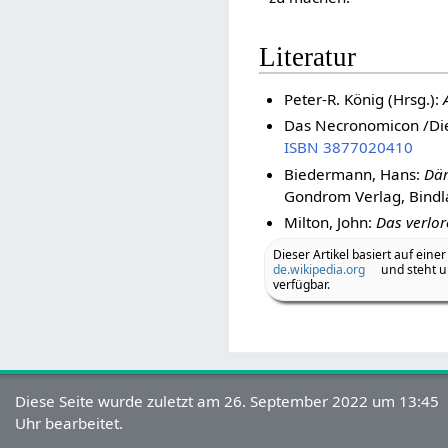
Literatur
Peter-R. König (Hrsg.):
Das Necronomicon /Di
ISBN 3877020410
Biedermann, Hans:
Däm
Gondrom Verlag, Bindl
Milton, John:
Das verlo
Dieser Artikel basiert auf einer
de.wikipedia.org
und steht u
verfügbar.
Diese Seite wurde zuletzt am 26. September 2022 um 13:45
Uhr bearbeitet.