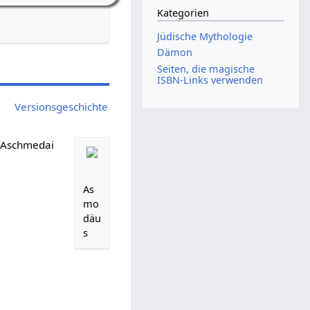
Kategorien
Jüdische Mythologie
Dämon
Seiten, die magische
ISBN-Links verwenden
Versionsgeschichte
schmedai
As
mo
däu
s