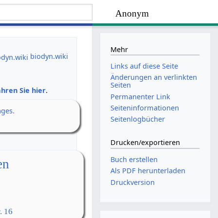
Anonym
Mehr
biodyn.wiki
Links auf diese Seite
Änderungen an verlinkten
Seiten
hren Sie hier
.
Permanenter Link
Seiten­­informationen
ages.
Seitenlogbücher
Drucken/­exportieren
Buch erstellen
en
Als PDF herunterladen
Druckversion
. 16