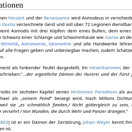
tationen
ühen
Neuzeit
und der
Renaissance
wird Asmodeus in verschied
s Goetia
verzeichnete Geist und soll über 72 Legionen dienstbar
cheint Asmodis mit drei Köpfen: dem eines Bullen, dem ein
den Schwanz einer Schlange und Schwimmhäute wie
Gänse
an de
rithmetik
,
Astronomie
,
Geometrie
und alle Handwerke lehren
auf alle Fragen geben und unbesiegbar machen, zudem Schät
en.
eist als hinkender Teufel dargestellt. Im
Hexenhammer
, der
schrieben:"
...der eigentliche Dämon der Hurerei und der Fürst j
dis im sechsten Kapitel seines
Verlorenen Paradieses
als au
hael als „
seinem Feind
“ besiegt wird. Nach Miltons Dichtu
eil sie „
es schmählich fanden,/ Nicht göttergleich zu sein, 
ar versehrt / Von Wunden, die durch Wehr und Panzer drangen.
“
1863
) ist er ein Dämon der Zerstörung,
Johan Weyer
kennt ihn
n ist.