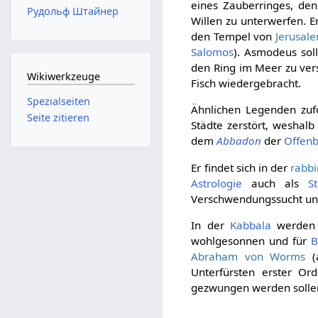
eines Zauberringes, de
Рудольф Штайнер
Willen zu unterwerfen. E
den Tempel von
Jerusal
Salomos
). Asmodeus sol
den Ring im Meer zu ver
Wikiwerkzeuge
Fisch wiedergebracht.
Spezialseiten
Ähnlichen Legenden zu
Seite zitieren
Städte zerstört, weshal
dem
Abbadon
der
Offenb
Er findet sich in der
rabbi
Astrologie
auch als
S
Verschwendungssucht un
In der
Kabbala
werden 
wohlgesonnen und für
B
Abraham von Worms
(
Unterfürsten erster O
gezwungen werden solle