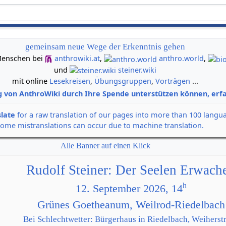
gemeinsam neue Wege der Erkenntnis gehen
n Menschen bei
anthrowiki.at
,
anthro.world
,
und
steiner.wiki
mit online
Lesekreisen
,
Übungsgruppen
,
Vorträgen
...
g von AnthroWiki durch Ihre Spende unterstützen können, erfa
slate
for a raw translation of our pages into more than 100 langu
some mistranslations can occur due to machine translation.
Alle Banner auf einen Klick
Rudolf Steiner: Der Seelen Erwach
h
12. September 2026, 14
Grünes Goetheanum, Weilrod-Riedelbach
Bei Schlechtwetter: Bürgerhaus in Riedelbach, Weiherstr