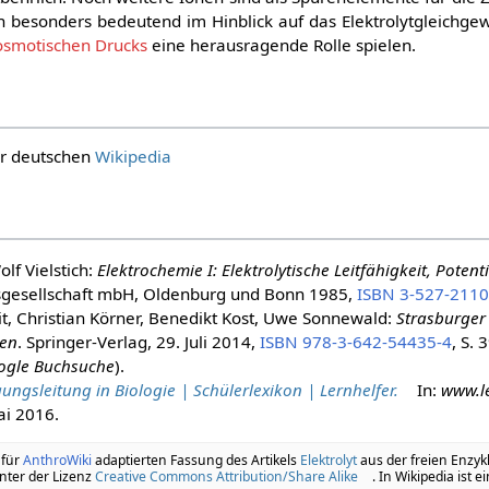
 besonders bedeutend im Hinblick auf das Elektrolytgleichgewi
osmotischen Drucks
eine herausragende Rolle spielen.
der deutschen
Wikipedia
lf Vielstich:
Elektrochemie I: Elektrolytische Leitfähigkeit, Poten
sgesellschaft mbH, Oldenburg und Bonn 1985,
ISBN 3-527-2110
t, Christian Körner, Benedikt Kost, Uwe Sonnewald:
Strasburger
ten
. Springer-Verlag,
29. Juli 2014
,
ISBN 978-3-642-54435-4
, S. 
ogle Buchsuche
).
ngsleitung in Biologie | Schülerlexikon | Lernhelfer.
In:
www.le
ai 2016
.
 für
AnthroWiki
adaptierten Fassung des Artikels
Elektrolyt
aus der freien Enzyk
nter der Lizenz
Creative Commons Attribution/Share Alike
. In Wikipedia ist e