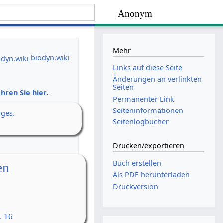
Anonym
Mehr
biodyn.wiki
Links auf diese Seite
Änderungen an verlinkten
Seiten
hren Sie hier
.
Permanenter Link
Seiten­­informationen
ages.
Seitenlogbücher
Drucken/­exportieren
Buch erstellen
en
Als PDF herunterladen
Druckversion
. 16