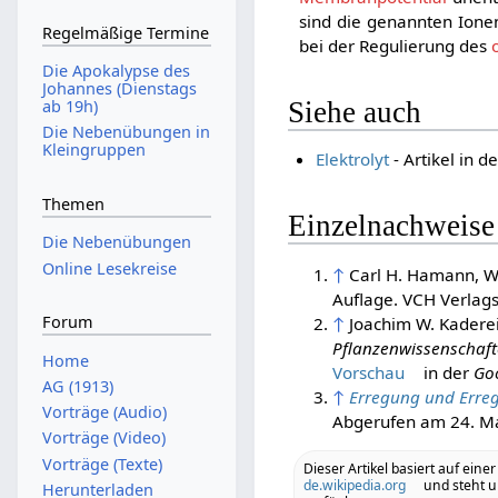
sind die genannten Ionen
Regelmäßige Termine
bei der Regulierung des
Die Apokalypse des
Johannes (Dienstags
ab 19h)
Siehe auch
Die Nebenübungen in
Kleingruppen
Elektrolyt
- Artikel in 
Themen
Einzelnachweise
Die Nebenübungen
Online Lesekreise
↑
Carl H. Hamann, Wo
Auflage. VCH Verlag
Forum
↑
Joachim W. Kaderei
Pflanzenwissenschaf
Home
Vorschau
in der
Go
AG (1913)
↑
Erregung und Erregu
Vorträge (Audio)
Abgerufen am 24. M
Vorträge (Video)
Vorträge (Texte)
Dieser Artikel basiert auf einer
de.wikipedia.org
und steht u
Herunterladen