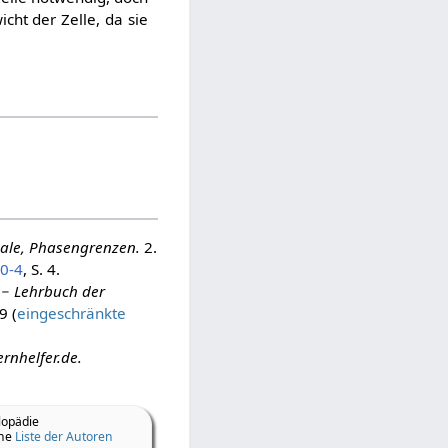
cht der Zelle, da sie
tiale, Phasengrenzen.
2.
0-4
, S. 4.
 − Lehrbuch der
39 (
eingeschränkte
rnhelfer.de.
lopädie
ine
Liste der Autoren