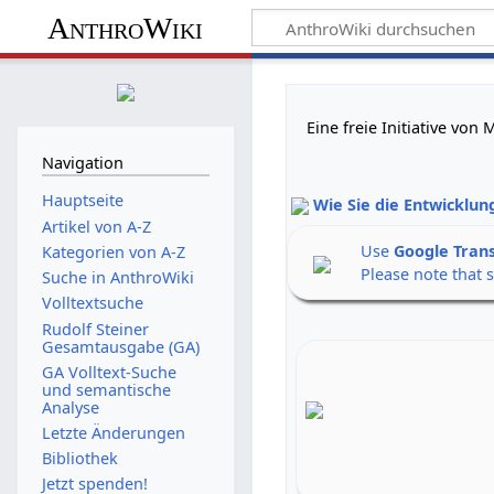
AnthroWiki
Eine freie Initiative vo
Navigation
Hauptseite
Wie Sie die Entwicklun
Artikel von A-Z
Use
Google Tran
Kategorien von A-Z
Please note that 
Suche in AnthroWiki
Volltextsuche
Rudolf Steiner
Gesamtausgabe (GA)
GA Volltext-Suche
und semantische
Analyse
Letzte Änderungen
Bibliothek
Jetzt spenden!