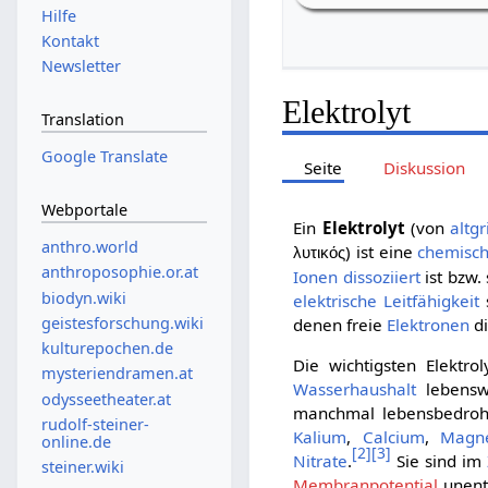
Hilfe
Kontakt
Newsletter
Elektrolyt
Translation
Google Translate
Seite
Diskussion
Webportale
Ein
Elektrolyt
(von
altgr
anthro.world
) ist eine
chemisch
λυτικός
anthroposophie.or.at
Ionen
dissoziiert
ist bzw.
biodyn.wiki
elektrische Leitfähigkeit
geistesforschung.wiki
denen freie
Elektronen
d
kulturepochen.de
Die wichtigsten Elektro
mysteriendramen.at
Wasserhaushalt
lebenswi
odysseetheater.at
manchmal lebensbedrohli
rudolf-steiner-
Kalium
,
Calcium
,
Magn
online.de
[
2
]
[
3
]
Nitrate
.
Sie sind im
steiner.wiki
Membranpotential
unentb