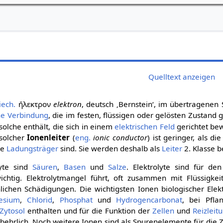
Quelltext anzeigen
iech.
ἤλεκτρον
elektron
,
deutsch
‚Bernstein‘
, im übertragenen S
e Verbindung
, die im festen, flüssigen oder gelösten Zustand 
 solche enthält, die sich in einem
elektrischen Feld
gerichtet be
solcher
Ionenleiter
(
eng.
ionic conductor
) ist geringer, als di
ie
Ladungsträger
sind. Sie werden deshalb als
Leiter
2. Klasse b
lyte sind
Säuren
,
Basen
und
Salze
. Elektrolyte sind für de
chtig. Elektrolytmangel führt, oft zusammen mit Flüssigkei
chen Schädigungen. Die wichtigsten Ionen biologischer Elek
esium
,
Chlorid
,
Phosphat
und
Hydrogencarbonat
, bei Pfla
Zytosol
enthalten und für die Funktion der
Zellen
und
Reizleit
ehrlich. Noch weitere Ionen sind als Spurenelemente für die 