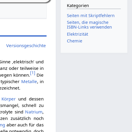
Kategorien
Seiten mit Skriptfehlern
Seiten, die magische
ISBN-Links verwenden
Elektrizität
Chemie
Versionsgeschichte
inne ‚elektrisch‘ und
ganz oder teilweise in
[
1
]
wegen können.
Die
e typischer
Metalle
, in
ezeichnet.
n
Körper
und dessen
tsmangel, schnell zu
trolyte sind
Natrium
,
nzen zusätzlich noch
ung
aber auch für das
Zelle notwendig, doch