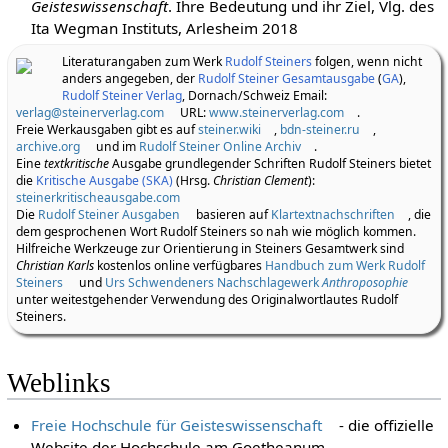
Geisteswissenschaft
. Ihre Bedeutung und ihr Ziel, Vlg. des
Ita Wegman Instituts, Arlesheim 2018
Literaturangaben zum Werk
Rudolf Steiners
folgen, wenn nicht
anders angegeben, der
Rudolf Steiner Gesamtausgabe
(
GA
),
Rudolf Steiner Verlag
, Dornach/Schweiz Email:
verlag@steinerverlag.com
URL:
www.steinerverlag.com
.
Freie Werkausgaben gibt es auf
steiner.wiki
,
bdn-steiner.ru
,
archive.org
und im
Rudolf Steiner Online Archiv
.
Eine
textkritische
Ausgabe grundlegender Schriften Rudolf Steiners bietet
die
Kritische Ausgabe (SKA)
(Hrsg.
Christian Clement
):
steinerkritischeausgabe.com
Die
Rudolf Steiner Ausgaben
basieren auf
Klartextnachschriften
, die
dem gesprochenen Wort Rudolf Steiners so nah wie möglich kommen.
Hilfreiche Werkzeuge zur Orientierung in Steiners Gesamtwerk sind
Christian Karls
kostenlos online verfügbares
Handbuch zum Werk Rudolf
Steiners
und
Urs Schwendeners Nachschlagewerk
Anthroposophie
unter weitestgehender Verwendung des Originalwortlautes Rudolf
Steiners.
Weblinks
Freie Hochschule für Geisteswissenschaft
- die offizielle
Website der Hochschule am Goetheanum