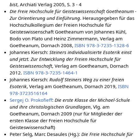
bist
, Archiati Verlag 2005, S. 3 - 4
Die Freie Hochschule für Geisteswissenschaft Goetheanum -
Zur Orientierung und Einführung
. Herausgegeben für das
Hochschulkollegium der Freien Hochschule für
Geisteswissenschaft Goetheanum von Johannes Kühl,
Bodo von Plato und Heinz Zimmermann, Verlag am
Goetheanum, Dornach 2008,
ISBN 978-3-7235-1328-6
Johannes Kiersch:
Steiners individualisierte Esoterik einst
und jetzt. Zur Entwicklung der Freien Hochschule für
Geisteswissenschaft
, Verlag am Goetheanum, Dornach
2012.
ISBN 978-3-7235-1464-1
Johannes Kiersch:
Rudolf Steiners Weg zu einer freien
Esoterik
, Verlag am Goetheanum, Dornach 2019,
ISBN
978-3723516164
Sergej O. Prokofieff
:
Die erste Klasse der Michael-Schule
und ihre christologischen Grundlagen
, Vlg. am
Goetheanum, Dornach 2009 (nur für Mitglieder der
ersten Klasse der Freien Hochschule für
Geisteswissenschaft)
Peter Selg, Marc Desaules (Hg.):
Die Freie Hochschule für