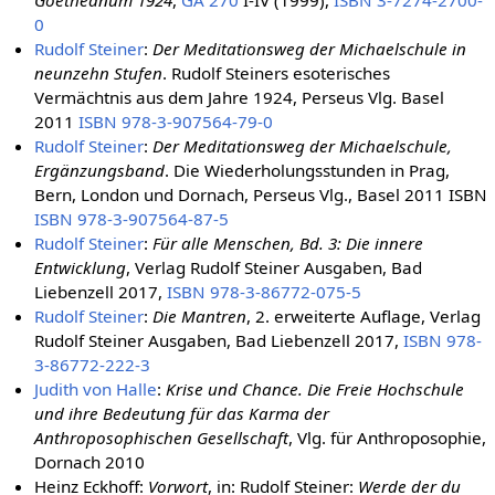
0
Rudolf Steiner
:
Der Meditationsweg der Michaelschule in
neunzehn Stufen
. Rudolf Steiners esoterisches
Vermächtnis aus dem Jahre 1924, Perseus Vlg. Basel
2011
ISBN 978-3-907564-79-0
Rudolf Steiner
:
Der Meditationsweg der Michaelschule,
Ergänzungsband
. Die Wiederholungsstunden in Prag,
Bern, London und Dornach, Perseus Vlg., Basel 2011 ISBN
ISBN 978-3-907564-87-5
Rudolf Steiner
:
Für alle Menschen, Bd. 3: Die innere
Entwicklung
, Verlag Rudolf Steiner Ausgaben, Bad
Liebenzell 2017,
ISBN 978-3-86772-075-5
Rudolf Steiner
:
Die Mantren
, 2. erweiterte Auflage, Verlag
Rudolf Steiner Ausgaben, Bad Liebenzell 2017,
ISBN 978-
3-86772-222-3
Judith von Halle
:
Krise und Chance. Die Freie Hochschule
und ihre Bedeutung für das Karma der
Anthroposophischen Gesellschaft
, Vlg. für Anthroposophie,
Dornach 2010
Heinz Eckhoff:
Vorwort
, in: Rudolf Steiner:
Werde der du