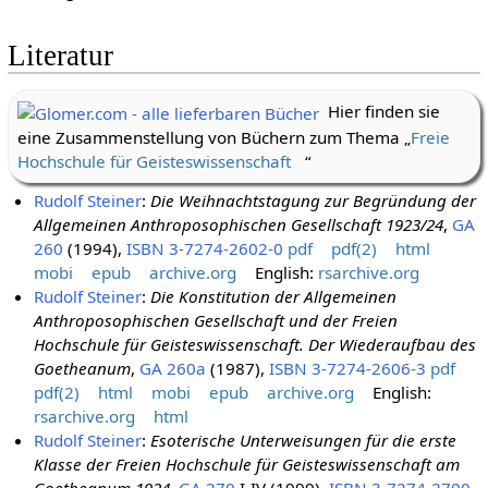
Literatur
Hier finden sie
eine Zusammenstellung von Büchern zum Thema „
Freie
Hochschule für Geisteswissenschaft
“
Rudolf Steiner
:
Die Weihnachtstagung zur Begründung der
Allgemeinen Anthroposophischen Gesellschaft 1923/24
,
GA
260
(1994),
ISBN 3-7274-2602-0
pdf
pdf(2)
html
mobi
epub
archive.org
English:
rsarchive.org
Rudolf Steiner
:
Die Konstitution der Allgemeinen
Anthroposophischen Gesellschaft und der Freien
Hochschule für Geisteswissenschaft. Der Wiederaufbau des
Goetheanum
,
GA 260a
(1987),
ISBN 3-7274-2606-3
pdf
pdf(2)
html
mobi
epub
archive.org
English:
rsarchive.org
html
Rudolf Steiner
:
Esoterische Unterweisungen für die erste
Klasse der Freien Hochschule für Geisteswissenschaft am
Goetheanum 1924
,
GA 270
I-IV (1999),
ISBN 3-7274-2700-