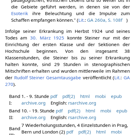
die Gebiete geführt werden, in denen sie von der
Esoterik
ihre Beleuchtung und die Impulse zum
Schaffen empfangen können." (
Lit.
:
GA 260a, S. 108f
)
Infolge seiner Erkrankung im Herbst 1924 und seines
Todes am
30. März
1925
konnte Steiner nur mit der
Einrichtung der ersten Klasse und der Sektionen der
Hochschule beginnen. Von den insgesamt 38
Klassenstunden, die Steiner bis zu seiner Erkrankung
halten konnte, sind 29 Stunden in stenographischen
Mitschriften erhalten und wurden mittlerweile im Rahmen
der
Rudolf Steiner Gesamtausgabe
veröffentlicht (
Lit.
:
GA
270
).
Band
1. - 9. Stunde
pdf
pdf(2)
html
mobi
epub
I:
archive.org
English:
rsarchive.org
Band
10. - 19. Stunde
pdf
pdf(2)
html
mobi
epub
II:
archive.org
English:
rsarchive.org
7 Wiederholungsstunden, 4 Einzelstunden in Prag,
Band
Bern und London (2)
pdf
pdf(2)
html
mobi