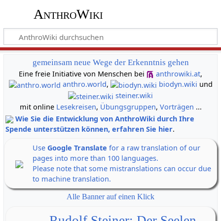
AnthroWiki
gemeinsam neue Wege der Erkenntnis gehen
Eine freie Initiative von Menschen bei
anthrowiki.at
,
anthro.world
,
biodyn.wiki
und
steiner.wiki
mit online
Lesekreisen
,
Übungsgruppen
,
Vorträgen
...
Wie Sie die Entwicklung von AnthroWiki durch Ihre
Spende unterstützen können, erfahren Sie hier
.
Use
Google Translate
for a raw translation of our
pages into more than 100 languages.
Please note that some mistranslations can occur due
to machine translation.
Alle Banner auf einen Klick
Rudolf Steiner: Der Seelen