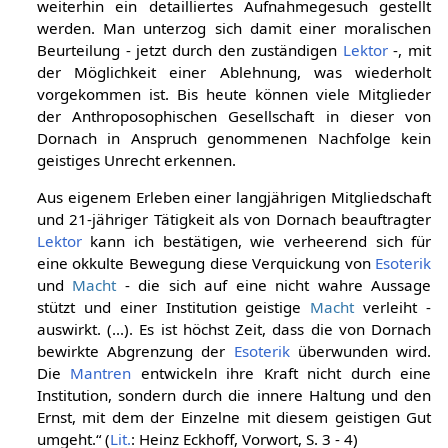
weiterhin ein detailliertes Aufnahmegesuch gestellt
werden. Man unterzog sich damit einer moralischen
Beurteilung - jetzt durch den zuständigen
Lektor
-, mit
der Möglichkeit einer Ablehnung, was wiederholt
vorgekommen ist. Bis heute können viele Mitglieder
der Anthroposophischen Gesellschaft in dieser von
Dornach in Anspruch genommenen Nachfolge kein
geistiges Unrecht erkennen.
Aus eigenem Erleben einer langjährigen Mitgliedschaft
und 21-jähriger Tätigkeit als von Dornach beauftragter
Lektor
kann ich bestätigen, wie verheerend sich für
eine okkulte Bewegung diese Verquickung von
Esoterik
und
Macht
- die sich auf eine nicht wahre Aussage
stützt und einer Institution geistige
Macht
verleiht -
auswirkt. (...). Es ist höchst Zeit, dass die von Dornach
bewirkte Abgrenzung der
Esoterik
überwunden wird.
Die
Mantren
entwickeln ihre Kraft nicht durch eine
Institution, sondern durch die innere Haltung und den
Ernst, mit dem der Einzelne mit diesem geistigen Gut
umgeht.“ (
Lit.
: Heinz Eckhoff, Vorwort, S. 3 - 4)