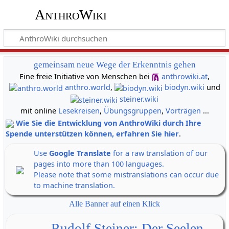
AnthroWiki
gemeinsam neue Wege der Erkenntnis gehen
Eine freie Initiative von Menschen bei
anthrowiki.at
,
anthro.world
,
biodyn.wiki
und
steiner.wiki
mit online
Lesekreisen
,
Übungsgruppen
,
Vorträgen
...
Wie Sie die Entwicklung von AnthroWiki durch Ihre
Spende unterstützen können, erfahren Sie hier
.
Use
Google Translate
for a raw translation of our
pages into more than 100 languages.
Please note that some mistranslations can occur due
to machine translation.
Alle Banner auf einen Klick
Rudolf Steiner: Der Seelen