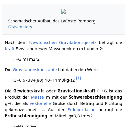
Schematischer Aufbau des LaCoste-Romberg-
Gravimeters
Nach dem
Newtonschen Gravitationsgesetz
beträgt die
Kraft
F
zwischen zwei Massepunkten
m
1
und
m
2
:
F
=
G
m
1
m
2
r
2
Die
Gravitationskonstante
hat dabei den Wert:
[
1
]
G
=
6
,
6
7
3
8
4
(
8
0
)
⋅
1
0
−
1
1
m
3
k
g
⋅
s
2
Die
Gewichtskraft
oder
Gravitationskraft
F
→
G
ist das
Produkt der
Masse
m
mit der
Schwerebeschleunigung
g
→
, die als
vektorielle
Größe durch Betrag und Richtung
gekennzeichnet ist. Auf der
Erdoberfläche
beträgt die
Erdbeschleunigung
im Mittel:
g
=
9
,
8
1
m
/
s
2
.
F
→
G
=
m
g
→