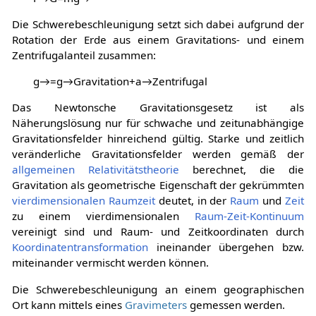
Die Schwerebeschleunigung setzt sich dabei aufgrund der
Rotation der Erde aus einem Gravitations- und einem
Zentrifugalanteil zusammen:
g
→
=
g
→
G
r
a
v
i
t
a
t
i
o
n
+
a
→
Z
e
n
t
r
i
f
u
g
a
l
Das Newtonsche Gravitationsgesetz ist als
Näherungslösung nur für schwache und zeitunabhängige
Gravitationsfelder hinreichend gültig. Starke und zeitlich
veränderliche Gravitationsfelder werden gemäß der
allgemeinen Relativitätstheorie
berechnet, die die
Gravitation als geometrische Eigenschaft der gekrümmten
vierdimensionalen
Raumzeit
deutet, in der
Raum
und
Zeit
zu einem vierdimensionalen
Raum-Zeit-Kontinuum
vereinigt sind und Raum- und Zeitkoordinaten durch
Koordinatentransformation
ineinander übergehen bzw.
miteinander vermischt werden können.
Die Schwerebeschleunigung an einem geographischen
Ort kann mittels eines
Gravimeters
gemessen werden.