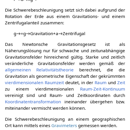
Die Schwerebeschleunigung setzt sich dabei aufgrund der
Rotation der Erde aus einem Gravitations- und einem
Zentrifugalanteil zusammen:
g
→
=
g
→
G
r
a
v
i
t
a
t
i
o
n
+
a
→
Z
e
n
t
r
i
f
u
g
a
l
Das Newtonsche Gravitationsgesetz ist als
Näherungslösung nur für schwache und zeitunabhängige
Gravitationsfelder hinreichend gültig. Starke und zeitlich
veränderliche Gravitationsfelder werden gemäß der
allgemeinen Relativitätstheorie
berechnet, die die
Gravitation als geometrische Eigenschaft der gekrümmten
vierdimensionalen
Raumzeit
deutet, in der
Raum
und
Zeit
zu einem vierdimensionalen
Raum-Zeit-Kontinuum
vereinigt sind und Raum- und Zeitkoordinaten durch
Koordinatentransformation
ineinander übergehen bzw.
miteinander vermischt werden können.
Die Schwerebeschleunigung an einem geographischen
Ort kann mittels eines
Gravimeters
gemessen werden.