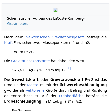
Schematischer Aufbau des LaCoste-Romberg-
Gravimeters
Nach dem
Newtonschen Gravitationsgesetz
beträgt die
Kraft
F
zwischen zwei Massepunkten
m
1
und
m
2
:
F
=
G
m
1
m
2
r
2
Die
Gravitationskonstante
hat dabei den Wert:
[
1
]
G
=
6
,
6
7
3
8
4
(
8
0
)
⋅
1
0
−
1
1
m
3
k
g
⋅
s
2
Die
Gewichtskraft
oder
Gravitationskraft
F
→
G
ist das
Produkt der
Masse
m
mit der
Schwerebeschleunigung
g
→
, die als
vektorielle
Größe durch Betrag und Richtung
gekennzeichnet ist. Auf der
Erdoberfläche
beträgt die
Erdbeschleunigung
im Mittel:
g
=
9
,
8
1
m
/
s
2
.
F
→
G
=
m
g
→