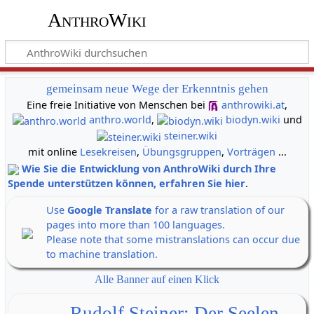
AnthroWiki
gemeinsam neue Wege der Erkenntnis gehen
Eine freie Initiative von Menschen bei
anthrowiki.at
,
anthro.world
,
biodyn.wiki
und
steiner.wiki
mit online
Lesekreisen
,
Übungsgruppen
,
Vorträgen
...
Wie Sie die Entwicklung von AnthroWiki durch Ihre
Spende unterstützen können, erfahren Sie hier
.
Use
Google Translate
for a raw translation of our
pages into more than 100 languages.
Please note that some mistranslations can occur due
to machine translation.
Alle Banner auf einen Klick
Rudolf Steiner: Der Seelen