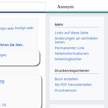
Anonym
Mehr
biodyn.wiki
Links auf diese Seite
Änderungen an verlinkten
Seiten
hren Sie hier
.
Permanenter Link
Seiten­­informationen
ages.
Seitenlogbücher
Drucken/­exportieren
Buch erstellen
en
Als PDF herunterladen
Druckversion
. 16