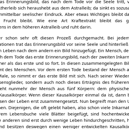
Das Erinnerungsbild, das nach dem Tode vor die Seele tritt,
therleib sich heraushebt aus dem Astralleib; da sinkt es soz
nmittelbar seelischer Eindruck. Aber etwas Wichtiges bleibt d
 Frucht bleibt. Wie eine Art Kraftextrakt bleibt das g
ns in dem höheren Astralleib und ruht darin.
r schon sehr oft diesen Prozeß durchgemacht. Bei jede
tionen trat das Erinnerungsbild vor seine Seele und hinterli
ein Leben nach dem andern ein Bild hinzugefügt. Ein Mensch, d
ch dem Tode das erste Erinnerungsbild, nach der zweiten Inkarn
her als das erste und so fort. In diesen zusammengelegten Bi
t des Menschen. Vor dem ersten Tode bestand der Mensch au
Male, so nimmt er das erste Bild mit sich. Nach seiner Wiede
sensglieder, sondern auch noch dieses Erträgnis des früheren
steht nunmehr der Mensch aus fünf Körpern: dem physische
 Kausalkörper. Wenn dieser Kausalkörper einmal da ist, dann b
issen der Leben erst zusammengesetzt. Nun begreift man den 
n. Diejenigen, die oft gelebt haben, also schon viele Inkarn
rem Lebensbuche viele Blätter beigefügt, sind hochentwick
ie anderen sind erst durch wenige Leben hindurchgeschritten,
d besitzen deswegen einen weniger entwickelten Kausalkörp