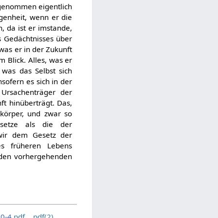
 genommen eigentlich
igenheit, wenn er die
, da ist er imstande,
s Gedächtnisses über
as er in der Zukunft
 Blick. Alles, was er
 was das Selbst sich
sofern es sich in der
 Ursachenträger der
t hinüberträgt. Das,
körper, und zwar so
setze als die der
 wir dem Gesetz der
es früheren Lebens
n den vorhergehenden
0-4
pdf
pdf(2)