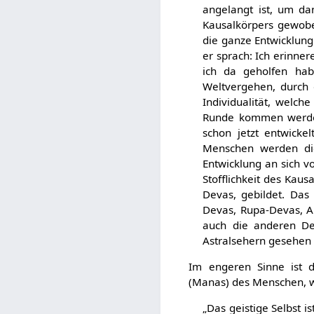
angelangt ist, um da
Kausalkörpers gewobe
die ganze Entwicklung
er sprach: Ich erinne
ich da geholfen hab
Weltvergehen, durch 
Individualität, welc
Runde kommen werden
schon jetzt entwicke
Menschen werden dies
Entwicklung an sich v
Stofflichkeit des Kaus
Devas, gebildet. Das
Devas, Rupa-Devas, A
auch die anderen De
Astralsehern gesehen
Im engeren Sinne ist d
(Manas) des Menschen, wie
„Das geistige Selbst i