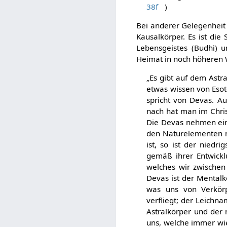
38f
)
Bei anderer Gelegenheit 
Kausalkörper. Es ist die
Lebensgeistes (Budhi) 
Heimat in noch höheren 
„Es gibt auf dem Astr
etwas wissen von Esot
spricht von Devas. A
nach hat man im Chris
Die Devas nehmen ein
den Naturelementen n
ist, so ist der niedr
gemäß ihrer Entwick
welches wir zwischen
Devas ist der Mentalk
was uns von Verkörpe
verfliegt; der Leichn
Astralkörper und der 
uns, welche immer wie