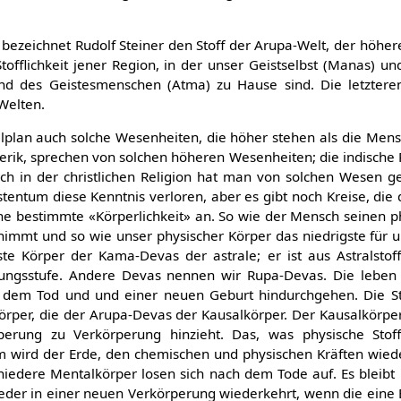
bezeichnet Rudolf Steiner den Stoff der Arupa-Welt, der höhere
 Stofflichkeit jener Region, in der unser Geistselbst (Manas) u
und des Geistesmenschen (Atma) zu Hause sind. Die letztere
Welten.
alplan auch solche Wesenheiten, die höher stehen als die Mens
erik, sprechen von solchen höheren Wesenheiten; die indische 
uch in der christlichen Religion hat man von solchen Wesen 
tentum diese Kenntnis verloren, aber es gibt noch Kreise, di
e bestimmte «Körperlichkeit» an. So wie der Mensch seinen p
immt und so wie unser physischer Körper das niedrigste für 
igste Körper der Kama-Devas der astrale; er ist aus Astralst
lungsstufe. Andere Devas nennen wir Rupa-Devas. Die leben
 dem Tod und und einer neuen Geburt hindurchgehen. Die Sto
örper, die der Arupa-Devas der Kausalkörper. Der Kausalkörpe
rung zu Verkörperung hinzieht. Das, was physische Stoffli
am wird der Erde, den chemischen und physischen Kräften wie
niedere Mentalkörper losen sich nach dem Tode auf. Es bleibt 
der in einer neuen Verkörperung wiederkehrt, wenn die eine 