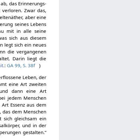
 ab, das Erinnerungs-
 verloren. Zwar das,
ltenäther, aber eine
derung seines Lebens
u mit in alle seine
 was sich aus diesem
n legt sich ein neues
enn die vergangenen
tet. Darin liegt die
it.
:
GA 99, S. 38f
)
erflossene Leben, der
mmt eine Art zweiten
 und dann eine Art
h bei jedem Menschen
ne Art Essenz aus dem
st, das dem Menschen
t sich gleichsam ein
lkörper, und in der
rperungen gestalten.“