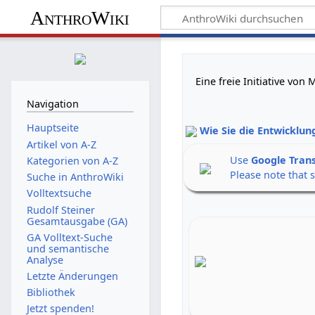
AnthroWiki
Eine freie Initiative vo
Navigation
Hauptseite
Wie Sie die Entwicklun
Artikel von A-Z
Use
Google Tran
Kategorien von A-Z
Please note that 
Suche in AnthroWiki
Volltextsuche
Rudolf Steiner
Gesamtausgabe (GA)
GA Volltext-Suche
und semantische
Analyse
Letzte Änderungen
Bibliothek
Jetzt spenden!