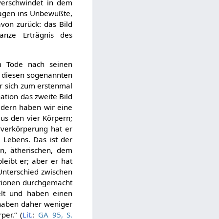
 verschwindet in dem
usagen ins Unbewußte,
avon zurück: das Bild
anze Erträgnis des
m Tode nach seinen
eß diesen sogenannten
er sich zum erstenmal
ation das zweite Bild
ldern haben wir eine
s den vier Körpern;
rverkörperung hat er
 Lebens. Das ist der
n, ätherischen, dem
leibt er; aber er hat
Unterschied zwischen
ationen durchgemacht
elt und haben einen
 haben daher weniger
er.“ (
Lit.
:
GA 95, S.