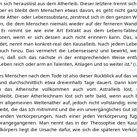
 sich herauslöst aus dem Ätherleib. Dieser letztere trennt sich
ber es bleibt dem Menschen etwas davon, es geht nicht ganz
 Äther- oder Lebenssubstanz, zerstreut sich in den ganzen We
von, die dem Menschen niemals wieder auf der ferneren Wan
 Er nimmt sie wie eine Art Extrakt aus dem Lebens-Tablea
ionen, wenn er sich dessen auch nicht erinnern kann. Das,
ldet, nennt man konkret-real den Kausalleib. Nach jedem Lebe
buch hinzu. Das vermehrt die Lebensessenz und bewirkt, w
n, daß sich das nächste in der entsprechenden Weise entfal
eben reich oder arm an Talenten, Anlagen und so weiter ist.“ (
L
des Menschen nach dem Tode ist also dieser Rückblick auf das v
 und durchschnittlich etwa dreieinhalb Tage dauert. Dann ko
ch das Ätherische vollkommen auch vom Astralleib löst,
bleibt. Dieser Ätherleichnam löst sich sehr bald, wenn auc
im allgemeinen Weltenäther auf, jedoch nicht vollständig; ei
eibt, die das Ich mitnimmt und die ein unvergängliches Gut i
olgenden Verkörperungen. Nach einer jeden Verkörperung füg
orangegangenen. Man nennt das in der Theosophie den Kausa
lkörpers liegt die Ursache dafür, wie sich die späteren Verkö