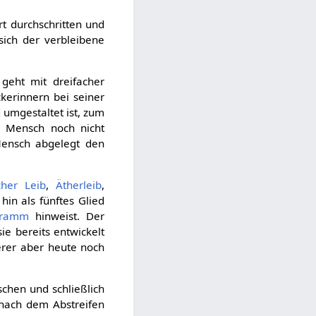
rt durchschritten und
sich der verbleibene
geht mit dreifacher
kerinnern bei seiner
d umgestaltet ist, zum
r Mensch noch nicht
Mensch abgelegt den
cher Leib
,
Ätherleib
,
in als fünftes Glied
gramm
hinweist. Der
ie bereits entwickelt
terer aber heute noch
chen und schließlich
 nach dem Abstreifen