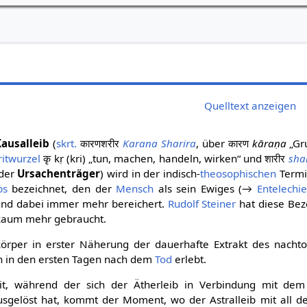
Quelltext anzeigen
Kausalleib
(
skrt.
कारणशरीर
Karana Sharira
, über कारण
kāraṇa
„Gru
ritwurzel
कृ kṛ (kri) „tun, machen, handeln, wirken“ und शारीर
sha
der
Ursachenträger
) wird in der indisch-
theosophischen
Termin
bs
bezeichnet, den der
Mensch
als sein Ewiges (→
Entelechie
 und dabei immer mehr bereichert.
Rudolf Steiner
hat diese Bez
 kaum mehr gebraucht.
körper in erster Näherung der dauerhafte Extrakt des nacht
h in den ersten Tagen nach dem
Tod
erlebt.
it, während der sich der Ätherleib in Verbindung mit dem
usgelöst hat, kommt der Moment, wo der Astralleib mit all 