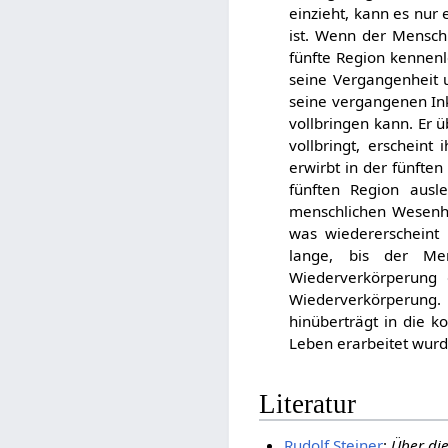
einzieht, kann es nur
ist. Wenn der Mensch 
fünfte Region kennenle
seine Vergangenheit u
seine vergangenen In
vollbringen kann. Er 
vollbringt, erscheint
erwirbt in der fünften
fünften Region ausl
menschlichen Wesenhei
was wiedererscheint 
lange, bis der Me
Wiederverkörperung 
Wiederverkörperung
hinüberträgt in die 
Leben erarbeitet wurde
Literatur
Rudolf Steiner
:
Über di