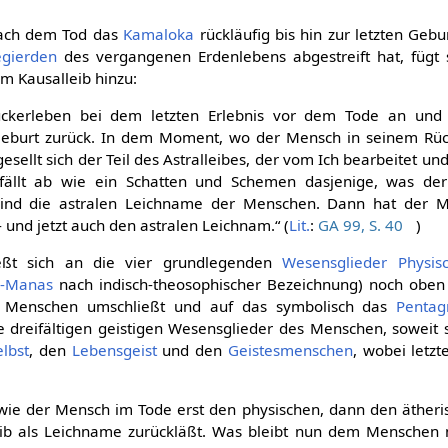
ach dem Tod das
Kamaloka
rückläufig bis hin zur letzten Gebu
gierden
des vergangenen Erdenlebens abgestreift hat, fügt 
m Kausalleib hinzu:
ckerleben bei dem letzten Erlebnis vor dem Tode an und 
r Geburt zurück. In dem Moment, wo der Mensch in seinem Rüc
gesellt sich der Teil des Astralleibes, der vom Ich bearbeitet un
 fällt ab wie ein Schatten und Schemen dasjenige, was de
 sind die astralen Leichname der Menschen. Dann hat der 
 und jetzt auch den astralen Leichnam.“ (
Lit.
:
GA 99, S. 40
)
ießt sich an die vier grundlegenden
Wesensglieder
Physis
-Manas
nach indisch-theosophischer Bezeichnung) noch oben h
 Menschen umschließt und auf das symbolisch das
Penta
 dreifältigen geistigen Wesensglieder des Menschen, soweit s
elbst
, den
Lebensgeist
und den
Geistesmenschen
, wobei letz
ie der Mensch im Tode erst den physischen, dann den ätheris
eib als Leichname zurückläßt. Was bleibt nun dem Menschen