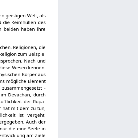
n geistigen Welt, als
nd die Keimhüllen des
n beiden haben ihre
chen. Religionen, die
Religion zum Beispiel
gesprochen. Nach und
e diese Wesen kennen.
hysischen Körper aus
uns mögliche Element
off zusammengesetzt -
 im Devachan, durch
fflichkeit der Rupa-
r hat mit dem zu tun,
chkeit ist, vergeht,
dergegeben. Auch der
nur die eine Seele in
Entwicklung am Ziele