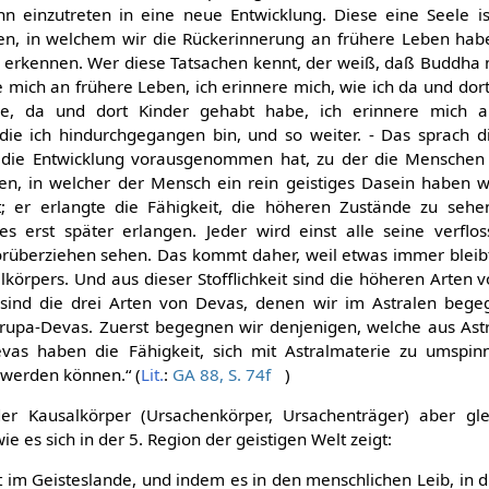
nn einzutreten in eine neue Entwicklung. Diese eine Seele i
n, in welchem wir die Rückerinnerung an frühere Leben hab
 erkennen. Wer diese Tatsachen kennt, der weiß, daß Buddha ni
re mich an frühere Leben, ich erinnere mich, wie ich da und do
e, da und dort Kinder gehabt habe, ich erinnere mich a
die ich hindurchgegangen bin, und so weiter. - Das sprach d
he die Entwicklung vorausgenommen hat, zu der die Menschen 
, in welcher der Mensch ein rein geistiges Dasein haben w
lt; er erlangte die Fähigkeit, die höheren Zustände zu seh
 erst später erlangen. Jeder wird einst alle seine verflo
orüberziehen sehen. Das kommt daher, weil etwas immer bleibt
alkörpers. Und aus dieser Stofflichkeit sind die höheren Arten 
 sind die drei Arten von Devas, denen wir im Astralen beg
rupa-Devas. Zuerst begegnen wir denjenigen, welche aus Astr
vas haben die Fähigkeit, sich mit Astralmaterie zu umspin
 werden können.“ (
Lit.
:
GA 88, S. 74f
)
er Kausalkörper (Ursachenkörper, Ursachenträger) aber g
 es sich in der 5. Region der geistigen Welt zeigt:
st im Geisteslande, und indem es in den menschlichen Leib, in 