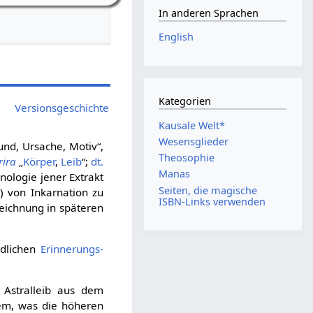
In anderen Sprachen
English
Kategorien
Versionsgeschichte
Kausale Welt*
Wesensglieder
nd, Ursache, Motiv“,
Theosophie
rira
„
Körper
,
Leib
“;
dt.
Manas
ologie jener Extrakt
Seiten, die magische
) von Inkarnation zu
ISBN-Links verwenden
eichnung in späteren
odlichen
Erinnerungs-
 Astralleib aus dem
dem, was die höheren