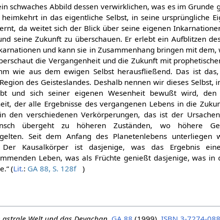
 ein schwaches Abbild dessen verwirklichen, was es im Grunde
heimkehrt in das eigentliche Selbst, in seine ursprüngliche E
rnt, da weitet sich der Blick über seine eigenen Inkarnationen
nd seine Zukunft zu überschauen. Er erlebt ein Aufblitzen de
karnationen und kann sie in Zusammenhang bringen mit dem, w
überschaut die Vergangenheit und die Zukunft mit prophetischem
 ihm wie aus dem ewigen Selbst herausfließend. Das ist das,
 Region des Geisteslandes. Deshalb nennen wir dieses Selbst, in
ebt und sich seiner eigenen Wesenheit bewußt wird, den
t, der alle Ergebnisse des vergangenen Lebens in die Zukunf
in den verschiedenen Verkörperungen, das ist der Ursachen
nsch übergeht zu höheren Zuständen, wo höhere Ge
gelten. Seit dem Anfang des Planetenlebens unterliegen
. Der Kausalkörper ist dasjenige, was das Ergebnis ein
kommenden Leben, was als Früchte genießt dasjenige, was i
.“ (
Lit.
:
GA 88, S. 128f
)
e astrale Welt und das Devachan
,
GA 88
(1999),
ISBN 3-7274-088