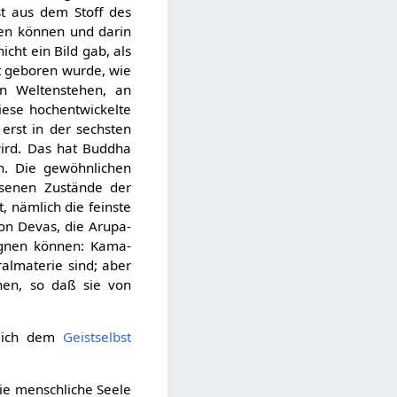
st aus dem Stoff des
en können und darin
cht ein Bild gab, als
rt geboren wurde, wie
n Weltenstehen, an
iese hochentwickelte
erst in der sechsten
ird. Das hat Buddha
en. Die gewöhnlichen
ssenen Zustände der
, nämlich die feinste
von Devas, die Arupa-
egnen können: Kama-
almaterie sind; aber
nen, so daß sie von
leich dem
Geistselbst
die menschliche Seele