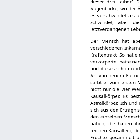
dieser drei Leiber? 
Augenblicke, wo der Ä
es verschwindet als u
schwindet, aber die
letztvergangenen Lebe
Der Mensch hat abe
verschiedenen Inkarna
Kraftextrakt. So hat 
verkörperte, hatte na
und dieses schon reic
Art von neuem Elemen
stirbt er zum ersten 
nicht nur die vier We
Kausalkörper. Es be
Astralkörper, Ich und
sich aus den Erträgn
den einzelnen Mensche
haben, die haben ih
reichen Kausalleib; d
Früchte gesammelt un