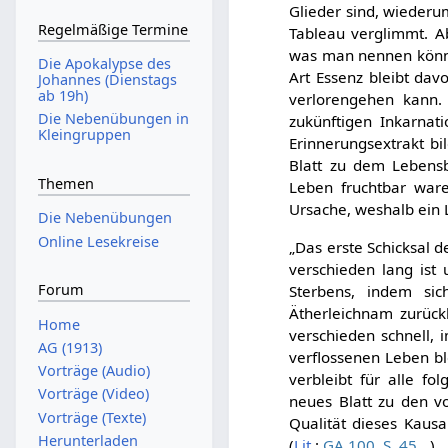
Glieder sind, wiederum
Regelmäßige Termine
Tableau verglimmt. A
was man nennen könnte
Die Apokalypse des
Art Essenz bleibt da
Johannes (Dienstags
ab 19h)
verlorengehen kann.
Die Nebenübungen in
zukünftigen Inkarnat
Kleingruppen
Erinnerungsextrakt bi
Blatt zu dem Lebens
Themen
Leben fruchtbar ware
Ursache, weshalb ein L
Die Nebenübungen
Online Lesekreise
„Das erste Schicksal 
verschieden lang ist
Forum
Sterbens, indem si
Ätherleichnam zurück
Home
verschieden schnell, 
AG (1913)
verflossenen Leben bl
Vorträge (Audio)
verbleibt für alle f
Vorträge (Video)
neues Blatt zu den v
Vorträge (Texte)
Qualität dieses Kausa
Herunterladen
(
Lit.
:
GA 100, S. 45
)