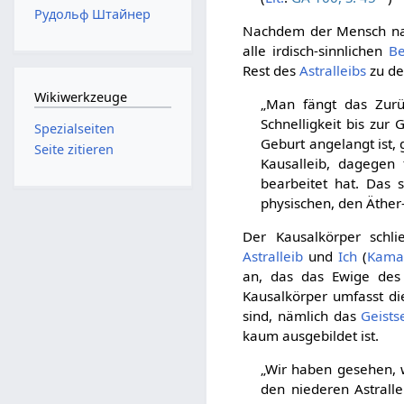
Рудольф Штайнер
Nachdem der Mensch n
alle irdisch-sinnlichen
Be
Rest des
Astralleibs
zu de
Wikiwerkzeuge
„Man fängt das Zurü
Schnelligkeit bis zu
Spezialseiten
Geburt angelangt ist, 
Seite zitieren
Kausalleib, dagegen
bearbeitet hat. Das
physischen, den Äther-
Der Kausalkörper schl
Astralleib
und
Ich
(
Kama
an, das das Ewige des
Kausalkörper umfasst die
sind, nämlich das
Geists
kaum ausgebildet ist.
„Wir haben gesehen, w
den niederen Astrall