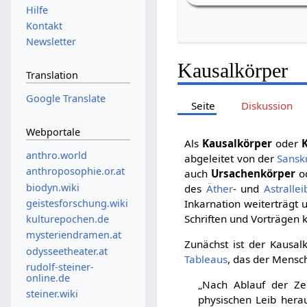
Hilfe
Kontakt
Newsletter
Kausalkörper
Translation
Google Translate
Seite
Diskussion
Webportale
Als
Kausalkörper
oder
anthro.world
abgeleitet von der
Sansk
anthroposophie.or.at
auch
Ursachenkörper
o
biodyn.wiki
des
Äther
- und
Astrallei
geistesforschung.wiki
Inkarnation weiterträgt
Schriften und Vorträgen
kulturepochen.de
mysteriendramen.at
Zunächst ist der Kausal
odysseetheater.at
Tableaus
, das der Mensc
rudolf-steiner-
online.de
„Nach Ablauf der Ze
steiner.wiki
physischen Leib hera