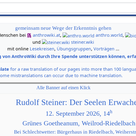
gemeinsam neue Wege der Erkenntnis gehen
n Menschen bei
anthrowiki.at
,
anthro.world
,
und
steiner.wiki
mit online
Lesekreisen
,
Übungsgruppen
,
Vorträgen
...
g von AnthroWiki durch Ihre Spende unterstützen können, erfa
slate
for a raw translation of our pages into more than 100 langu
some mistranslations can occur due to machine translation.
Alle Banner auf einen Klick
Rudolf Steiner: Der Seelen Erwach
h
12. September 2026, 14
Grünes Goetheanum, Weilrod-Riedelbach
Bei Schlechtwetter: Bürgerhaus in Riedelbach, Weiherstr