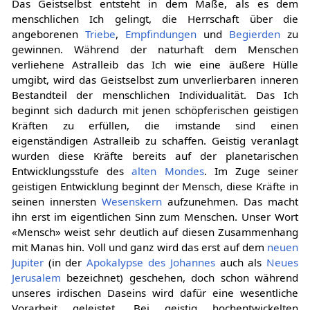
Das Geistselbst entsteht in dem Maße, als es dem
menschlichen Ich gelingt, die Herrschaft über die
angeborenen
Triebe
,
Empfindungen
und
Begierden
zu
gewinnen. Während der naturhaft dem Menschen
verliehene Astralleib das Ich wie eine äußere Hülle
umgibt, wird das Geistselbst zum unverlierbaren inneren
Bestandteil der menschlichen Individualität. Das Ich
beginnt sich dadurch mit jenen schöpferischen geistigen
Kräften zu erfüllen, die imstande sind einen
eigenständigen Astralleib zu schaffen. Geistig veranlagt
wurden diese Kräfte bereits auf der planetarischen
Entwicklungsstufe des
alten Mondes
. Im Zuge seiner
geistigen Entwicklung beginnt der Mensch, diese Kräfte in
seinen innersten
Wesenskern
aufzunehmen. Das macht
ihn erst im eigentlichen Sinn zum Menschen. Unser Wort
«Mensch» weist sehr deutlich auf diesen Zusammenhang
mit Manas hin. Voll und ganz wird das erst auf dem
neuen
Jupiter
(in der
Apokalypse des Johannes
auch als
Neues
Jerusalem
bezeichnet) geschehen, doch schon während
unseres irdischen Daseins wird dafür eine wesentliche