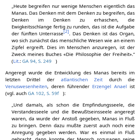
dieselbe Sache.“ (
Lit.
:
GA 53, S. 214f
)
„Heute begreifen nur wenige Menschen eigentlich das
Manas. Das Denken mit dem Denken zu begreifen, das
Denken im Denken zu erhaschen, die
Ewigkeitsschlange fertig zu runden, das ist die Aufgabe
[
2
]
der fünften Unterrasse
. Das Denken ist das Organ,
wo sich zunächst das menschliche Wesen wie an einem
Zipfel ergreift. Dies im Menschen anzuregen, ist der
Zweck meines Buches «Die Philosophie der Freiheit».“
(
Lit.
:
GA 94, S. 249
)
Angeregt wurde die Entwicklung des Manas bereits im
letzten Drittel der
atlantischen Zeit
durch die
Venuswesenheiten
, deren führender
Erzengel
Anael
ist
(vgl. auch
GA 102, S. 59f
):
„Und damals, als schon die Empfindungsseele, die
Verstandesseele und die Bewußtseinsseele angeregt
waren, da wurde der Anstoß gegeben, Manas in Fluß
zu bringen. Denn dazu mußte zuerst auch noch eine