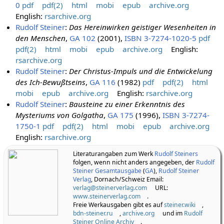
unserer sichtbaren Welt
,
GA 98
(1996),
ISBN 3-7274-0980-
0
pdf
pdf(2)
html
mobi
epub
archive.org
English:
rsarchive.org
Rudolf Steiner
:
Das Hereinwirken geistiger Wesenheiten in
den Menschen
,
GA 102
(2001),
ISBN 3-7274-1020-5
pdf
pdf(2)
html
mobi
epub
archive.org
English:
rsarchive.org
Rudolf Steiner
:
Der Christus-Impuls und die Entwickelung
des Ich-Bewußtseins
,
GA 116
(1982)
pdf
pdf(2)
html
mobi
epub
archive.org
English:
rsarchive.org
Rudolf Steiner
:
Bausteine zu einer Erkenntnis des
Mysteriums von Golgatha
,
GA 175
(1996),
ISBN 3-7274-
1750-1
pdf
pdf(2)
html
mobi
epub
archive.org
English:
rsarchive.org
Literaturangaben zum Werk
Rudolf Steiners
folgen, wenn nicht anders angegeben, der
Rudolf
Steiner Gesamtausgabe
(
GA
),
Rudolf Steiner
Verlag
, Dornach/Schweiz Email:
verlag@steinerverlag.com
URL:
www.steinerverlag.com
.
Freie Werkausgaben gibt es auf
steiner.wiki
,