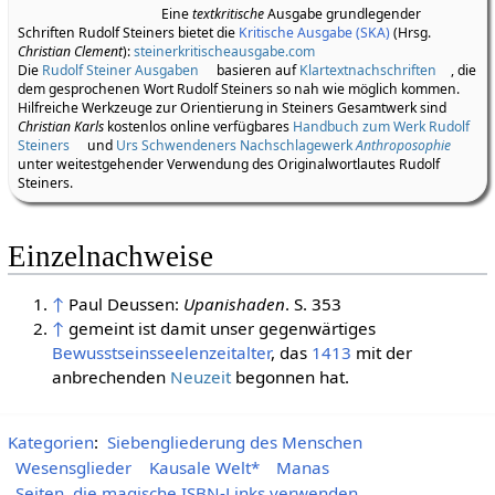
bdn-steiner.ru
,
archive.org
und im
Rudolf
Steiner Online Archiv
.
Eine
textkritische
Ausgabe grundlegender
Schriften Rudolf Steiners bietet die
Kritische Ausgabe (SKA)
(Hrsg.
Christian Clement
):
steinerkritischeausgabe.com
Die
Rudolf Steiner Ausgaben
basieren auf
Klartextnachschriften
, die
dem gesprochenen Wort Rudolf Steiners so nah wie möglich kommen.
Hilfreiche Werkzeuge zur Orientierung in Steiners Gesamtwerk sind
Christian Karls
kostenlos online verfügbares
Handbuch zum Werk Rudolf
Steiners
und
Urs Schwendeners Nachschlagewerk
Anthroposophie
unter weitestgehender Verwendung des Originalwortlautes Rudolf
Steiners.
Einzelnachweise
↑
Paul Deussen:
Upanishaden
. S. 353
↑
gemeint ist damit unser gegenwärtiges
Bewusstseinsseelenzeitalter
, das
1413
mit der
anbrechenden
Neuzeit
begonnen hat.
Kategorien
:
Siebengliederung des Menschen
Wesensglieder
Kausale Welt*
Manas