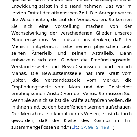
Anregung gegeben werden. War es einmal in Fluß
gebracht, dann konnte der Mensch sozusagen seine
Entwicklung selbst in die Hand nehmen. Das war im
letzten Drittel der atlantischen Zeit. Die Anreger waren
die Wesenheiten, die auf der Venus waren. So können
Sie sich eine Vorstellung machen von der
Wechselwirkung der verschiedenen Glieder unseres
Planetensystems. Wir müssen uns denken, daß der
Mensch mitgebracht hatte seinen physischen Leib,
seinen Ätherleib und seinen Astralleib. Dann
entwickeln sich drei Glieder: die Empfindungsseele,
Verstandesseele und Bewußtseinsseele und endlich
Manas. Die Bewußtseinsseele hat ihre Kraft vom
Jupiter, die Verstandesseele vom Merkur, die
Empfindungsseele vom Mars und das Geistselbst
empfing seinen Anstoß von der Venus. So müssen Sie,
wenn Sie an sich selbst die Kräfte aufspüren wollen, die
in Ihnen sind, zu den betreffenden Sternen aufschauen.
Der Mensch ist ein kompliziertes Wesen; er ist dadurch
geworden, daß die Kräfte des Kosmos in ihm
zusammengeflossen sind.“ (
Lit.
:
GA 98, S. 198
)