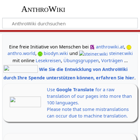
AnthroWiki
gemeinsam neue Wege der Erkenntnis gehen
Eine freie Initiative von Menschen bei
anthrowiki.at
,
anthro.world
,
biodyn.wiki
und
steiner.wiki
mit online
Lesekreisen
,
Übungsgruppen
,
Vorträgen
...
Wie Sie die Entwicklung von AnthroWiki
durch Ihre Spende unterstützen können, erfahren Sie hier
.
Use
Google Translate
for a raw
translation of our pages into more than
100 languages.
Please note that some mistranslations
can occur due to machine translation.
Alle Banner auf einen Klick