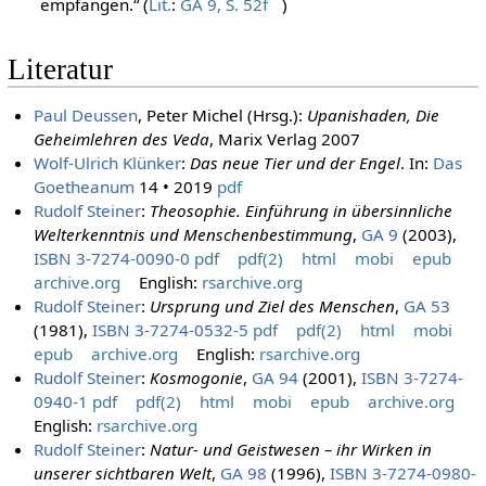
muß seine Offenbarung aus dem Geiste durch das Ich
empfangen.“ (
Lit.
:
GA 9, S. 52f
)
Literatur
Paul Deussen
, Peter Michel (Hrsg.):
Upanishaden, Die
Geheimlehren des Veda
, Marix Verlag 2007
Wolf-Ulrich Klünker
:
Das neue Tier und der Engel
. In:
Das
Goetheanum
14 • 2019
pdf
Rudolf Steiner
:
Theosophie. Einführung in übersinnliche
Welterkenntnis und Menschenbestimmung
,
GA 9
(2003),
ISBN 3-7274-0090-0
pdf
pdf(2)
html
mobi
epub
archive.org
English:
rsarchive.org
Rudolf Steiner
:
Ursprung und Ziel des Menschen
,
GA 53
(1981),
ISBN 3-7274-0532-5
pdf
pdf(2)
html
mobi
epub
archive.org
English:
rsarchive.org
Rudolf Steiner
:
Kosmogonie
,
GA 94
(2001),
ISBN 3-7274-
0940-1
pdf
pdf(2)
html
mobi
epub
archive.org
English:
rsarchive.org
Rudolf Steiner
:
Natur- und Geistwesen – ihr Wirken in