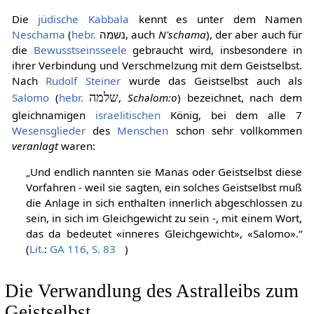
[
1
]
–
Katha-Upanishad
: 3,3
Die
jüdische
Kabbala
kennt es unter dem Namen
Neschama
(
hebr.
שמה‎נ, auch
N'schama
), der aber auch für
die
Bewusstseinsseele
gebraucht wird, insbesondere in
ihrer Verbindung und Verschmelzung mit dem Geistselbst.
Nach
Rudolf Steiner
wurde das Geistselbst auch als
Salomo
(
hebr.
שלמה
,
Schəlom:o
) bezeichnet, nach dem
gleichnamigen
israelitischen
König, bei dem alle 7
Wesensglieder
des
Menschen
schon sehr vollkommen
veranlagt
waren:
„Und endlich nannten sie Manas oder Geistselbst diese
Vorfahren - weil sie sagten, ein solches Geistselbst muß
die Anlage in sich enthalten innerlich abgeschlossen zu
sein, in sich im Gleichgewicht zu sein -, mit einem Wort,
das da bedeutet «inneres Gleichgewicht», «Salomo».“
(
Lit.
:
GA 116, S. 83
)
Die Verwandlung des Astralleibs zum