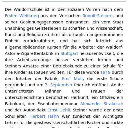
Die Waldorfschule ist in den sozialen Wirren nach dem
Ersten Weltkrieg
aus den Versuchen
Rudolf Steiners
und
seiner Gesinnungsgenossen entstanden, ein vom Staat
unabhängiges Geistesleben zu schaffen und Wissenschaft,
Kunst und Religion zu ihrer als urtümlich angenommenen
Einheit zurückzuführen, und hat sich letztlich aus
allgemeinbildenden Kursen für die Arbeiter der Waldorf-
Astoria-Zigarettenfabrik in
Stuttgart
herausentwickelt, die
ihre Arbeitsvorgänge besser verstehen lernen und
Steiners Ansätze einer Betriebskunde zu einer Schule für
ihre Kinder ausbauen wollten. Für diese wurde
1919
durch
den Inhaber der Fabrik,
Emil Molt
, die erste Schule
gegründet und am
7. September
feierlich eröffnet. An ihr
unterrichteten Männer und Frauen der
unterschiedlichsten beruflichen Herkunft, ein Offizier, ein
Fabrikant, der Eisenbahningenieur
Alexander Strakosch
und der Autodidakt
Ernst Uehli
. Steiner wurde der erste
Schulleiter,
Herbert Hahn
war zunächst der wichtigste
Lehrer für die geisteswissenschaftlichen Fächer und rückte