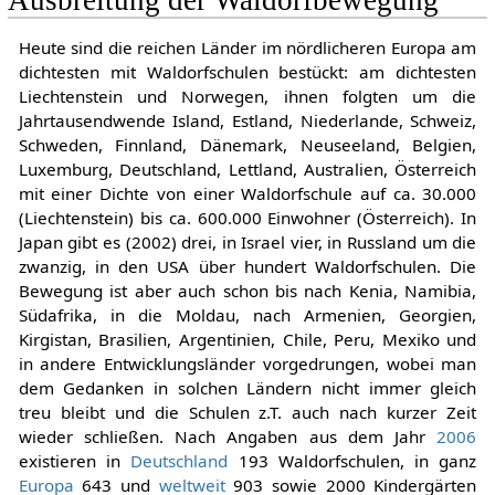
Ausbreitung der Waldorfbewegung
Heute sind die reichen Länder im nördlicheren Europa am
dichtesten mit Waldorfschulen bestückt: am dichtesten
Liechtenstein und Norwegen, ihnen folgten um die
Jahrtausendwende Island, Estland, Niederlande, Schweiz,
Schweden, Finnland, Dänemark, Neuseeland, Belgien,
Luxemburg, Deutschland, Lettland, Australien, Österreich
mit einer Dichte von einer Waldorfschule auf ca. 30.000
(Liechtenstein) bis ca. 600.000 Einwohner (Österreich). In
Japan gibt es (2002) drei, in Israel vier, in Russland um die
zwanzig, in den USA über hundert Waldorfschulen. Die
Bewegung ist aber auch schon bis nach Kenia, Namibia,
Südafrika, in die Moldau, nach Armenien, Georgien,
Kirgistan, Brasilien, Argentinien, Chile, Peru, Mexiko und
in andere Entwicklungsländer vorgedrungen, wobei man
dem Gedanken in solchen Ländern nicht immer gleich
treu bleibt und die Schulen z.T. auch nach kurzer Zeit
wieder schließen. Nach Angaben aus dem Jahr
2006
existieren in
Deutschland
193 Waldorfschulen, in ganz
Europa
643 und
weltweit
903 sowie 2000 Kindergärten