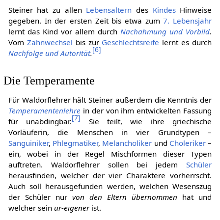
Steiner hat zu allen
Lebensaltern
des
Kindes
Hinweise
gegeben. In der ersten Zeit bis etwa zum
7. Lebensjahr
lernt das Kind vor allem durch
Nachahmung und Vorbild
.
Vom
Zahnwechsel
bis zur
Geschlechtsreife
lernt es durch
[
6
]
Nachfolge und Autorität
.
Die Temperamente
Für Waldorflehrer hält Steiner außerdem die Kenntnis der
Temperamentenlehre
in der von ihm entwickelten Fassung
[
7
]
für unabdingbar.
Sie teilt, wie ihre griechische
Vorläuferin, die Menschen in vier Grundtypen –
Sanguiniker
,
Phlegmatiker
,
Melancholiker
und
Choleriker
–
ein, wobei in der Regel Mischformen dieser Typen
auftreten. Waldorflehrer sollen bei jedem
Schüler
herausfinden, welcher der vier Charaktere vorherrscht.
Auch soll herausgefunden werden, welchen Wesenszug
der Schüler nur
von den Eltern übernommen
hat und
welcher sein
ur-eigener
ist.