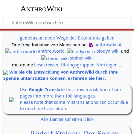
AnthroWiki
gemeinsam neue Wege der Erkenntnis gehen
Eine freie Initiative von Menschen bei
anthrowiki.at
,
anthro.world
,
biodyn.wiki
und
steiner.wiki
mit online
Lesekreisen
,
Übungsgruppen
,
Vorträgen
...
Wie Sie die Entwicklung von AnthroWiki durch Ihre
Spende unterstützen können, erfahren Sie hier
.
Use
Google Translate
for a raw translation of our
pages into more than 100 languages.
Please note that some mistranslations can occur due
to machine translation.
Alle Banner auf einen Klick
Rudolf Steiner: Der Seelen