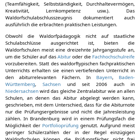
(Teamfähigkeit, Selbstständigkeit, Durchhaltevermögen,
Kreativität, Lernkompetenz usw.). Das
Waldorfschulabschlusszeugnis dokumentiert auch
ausführlich die erbrachten praktischen Leistungen.
Obwohl die Waldorfpädagogik nicht auf staatliche
Schulabschlüsse ausgerichtet ist, bieten die
Waldorfschulen meist eine dreizehnte Jahrgangsstufe an,
um die Schüler auf das
Abitur
oder die
Fachhochschulreife
vorzubereiten. Statt des waldorftypischen fachpraktischen
Unterrichts erhalten sie einen vertiefenden Unterricht in
den abiturrelevanten Fächern. In
Bayern
,
Baden-
Württemberg
,
Sachsen
und seit 2006 auch in
Niedersachsen
wird das gleiche Zentralabitur wie an allen
Schulen, an denen das Abitur abgelegt werden kann,
geschrieben, mit dem Unterschied, dass für die Abiturnote
nur die Prüfungsergebnisse und nicht die Jahresleistung
zählen. In Brandenburg wird in einem Prüfungsfach die
Möglichkeit der
Portfolioprüfung
genutzt. Aufgrund meist
geringer Schülerzahlen der in der Regel einzügigen
Waldorfschulen können die Prüfungsfächer nicht frei