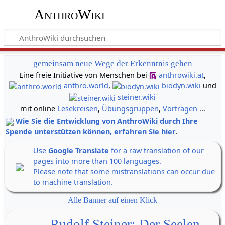
AnthroWiki
gemeinsam neue Wege der Erkenntnis gehen
Eine freie Initiative von Menschen bei
anthrowiki.at
,
anthro.world
,
biodyn.wiki
und
steiner.wiki
mit online
Lesekreisen
,
Übungsgruppen
,
Vorträgen
...
Wie Sie die Entwicklung von AnthroWiki durch Ihre
Spende unterstützen können, erfahren Sie hier
.
Use
Google Translate
for a raw translation of our
pages into more than 100 languages.
Please note that some mistranslations can occur due
to machine translation.
Alle Banner auf einen Klick
Rudolf Steiner: Der Seelen