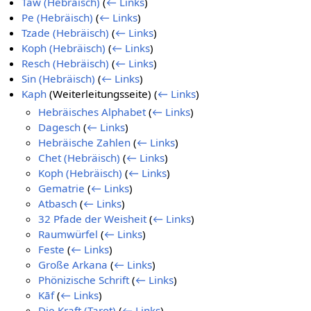
Taw (Hebräisch)
(
← Links
)
Pe (Hebräisch)
(
← Links
)
Tzade (Hebräisch)
(
← Links
)
Koph (Hebräisch)
(
← Links
)
Resch (Hebräisch)
(
← Links
)
Sin (Hebräisch)
(
← Links
)
Kaph
(Weiterleitungsseite)
(
← Links
)
Hebräisches Alphabet
(
← Links
)
Dagesch
(
← Links
)
Hebräische Zahlen
(
← Links
)
Chet (Hebräisch)
(
← Links
)
Koph (Hebräisch)
(
← Links
)
Gematrie
(
← Links
)
Atbasch
(
← Links
)
32 Pfade der Weisheit
(
← Links
)
Raumwürfel
(
← Links
)
Feste
(
← Links
)
Große Arkana
(
← Links
)
Phönizische Schrift
(
← Links
)
Kāf
(
← Links
)
Die Kraft (Tarot)
(
← Links
)