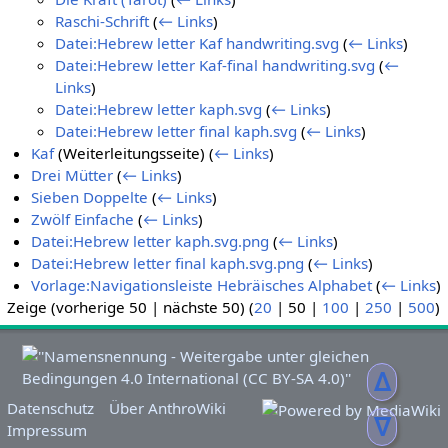
Raschi-Schrift
(
← Links
)
Datei:Hebrew letter Kaf handwriting.svg
(
← Links
)
Datei:Hebrew letter Kaf-final handwriting.svg
(
←
Links
)
Datei:Hebrew letter kaph.svg
(
← Links
)
Datei:Hebrew letter final kaph.svg
(
← Links
)
Kaf
(Weiterleitungsseite)
(
← Links
)
Drei Mütter
(
← Links
)
Sieben Doppelte
(
← Links
)
Zwölf Einfache
(
← Links
)
Datei:Hebrew letter kaph.svg.png
(
← Links
)
Datei:Hebrew letter final kaph.svg.png
(
← Links
)
Vorlage:Navigationsleiste Hebräisches Alphabet
(
← Links
)
Zeige (
vorherige 50
|
nächste 50
) (
20
|
50
|
100
|
250
|
500
)
ᐃ
Datenschutz
Über AnthroWiki
ᐁ
Impressum