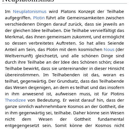
Im
Neuplatonismus
wird Platons Konzept der Teilhabe
aufgegriffen.
Plotin
führt alle Gemeinsamkeiten zwischen
verschiedenen Dingen darauf zurück, dass sie jeweils an
der gleichen Idee teilhaben. Die Teilhabe vervielfältigt das
Merkmal, das ihnen gemeinsam zukommt, und ermöglicht
so dessen verbreitetes Auftreten. So hat alles Seiende
Anteil am Sein, das Plotin mit dem kosmischen
Nous
(der
Weltvernunft) gleichsetzt, und alle schönen Dinge sind
durch ihre Teilhabe an der Idee des Schönen schön; diese
Teilhabe bewirkt, dass sie untereinander in dieser Hinsicht
übereinstimmen. Im Teilhabenden ist das, woran es
teilhat, gegenwärtig. Der Grundsatz, dass das Teilhabende
das Wesen desjenigen, an dem es teilhat und das insofern
in ihm anwesend ist, aufweisen muss, ist für Plotins
Theodizee
von Bedeutung. Er weist darauf hin, dass der
ganze sinnlich wahrnehmbare Kosmos an der Gottheit, die
in ihm gegenwärtig sei, teilhabe. Daher könne sein Wesen
nicht dem Wesen der Gottheit fundamental
entgegengesetzt sein. Somit könne der Kosmos nicht