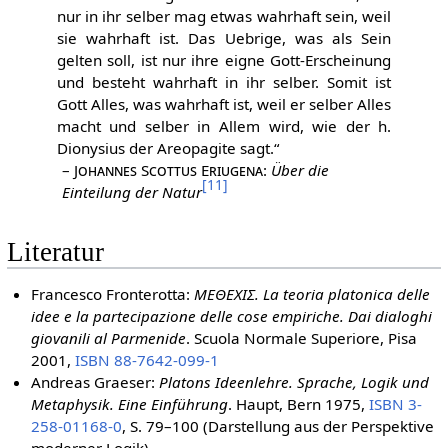
nur in ihr selber mag etwas wahrhaft sein, weil
sie wahrhaft ist. Das Uebrige, was als Sein
gelten soll, ist nur ihre eigne Gott-Erscheinung
und besteht wahrhaft in ihr selber. Somit ist
Gott Alles, was wahrhaft ist, weil er selber Alles
macht und selber in Allem wird, wie der h.
Dionysius der Areopagite sagt.“
–
Johannes Scottus Eriugena
:
Über die
[
11
]
Einteilung der Natur
Literatur
Francesco Fronterotta:
ΜΕΘΕΧΙΣ. La teoria platonica delle
idee e la partecipazione delle cose empiriche. Dai dialoghi
giovanili al Parmenide
. Scuola Normale Superiore, Pisa
2001,
ISBN 88-7642-099-1
Andreas Graeser:
Platons Ideenlehre. Sprache, Logik und
Metaphysik. Eine Einführung
. Haupt, Bern 1975,
ISBN 3-
258-01168-0
, S. 79–100 (Darstellung aus der Perspektive
moderner Logik)