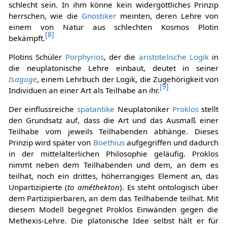
schlecht sein. In ihm könne kein widergöttliches Prinzip
herrschen, wie die
Gnostiker
meinten, deren Lehre von
einem von Natur aus schlechten Kosmos Plotin
[
8
]
bekämpft.
Plotins Schüler
Porphyrios
, der die
aristotelische Logik
in
die neuplatonische Lehre einbaut, deutet in seiner
Isagoge
, einem Lehrbuch der Logik, die Zugehörigkeit von
[
9
]
Individuen an einer Art als Teilhabe an ihr.
Der einflussreiche
spätantike
Neuplatoniker
Proklos
stellt
den Grundsatz auf, dass die Art und das Ausmaß einer
Teilhabe vom jeweils Teilhabenden abhänge. Dieses
Prinzip wird später von
Boethius
aufgegriffen und dadurch
in der mittelalterlichen Philosophie geläufig. Proklos
nimmt neben dem Teilhabenden und dem, an dem es
teilhat, noch ein drittes, höherrangiges Element an, das
Unpartizipierte (
to améthekton
). Es steht ontologisch über
dem Partizipierbaren, an dem das Teilhabende teilhat. Mit
diesem Modell begegnet Proklos Einwänden gegen die
Methexis-Lehre. Die platonische Idee selbst hält er für