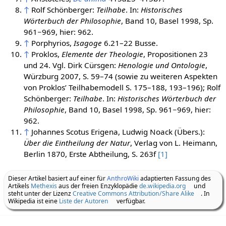
↑
Rolf Schönberger:
Teilhabe
. In:
Historisches
Wörterbuch der Philosophie
, Band 10, Basel 1998, Sp.
961−969, hier: 962.
↑
Porphyrios,
Isagoge
6.21–22 Busse.
↑
Proklos,
Elemente der Theologie
, Propositionen 23
und 24. Vgl. Dirk Cürsgen:
Henologie und Ontologie
,
Würzburg 2007, S. 59–74 (sowie zu weiteren Aspekten
von Proklos’ Teilhabemodell S. 175–188, 193–196); Rolf
Schönberger:
Teilhabe
. In:
Historisches Wörterbuch der
Philosophie
, Band 10, Basel 1998, Sp. 961−969, hier:
962.
↑
Johannes Scotus Erigena, Ludwig Noack (Übers.):
Über die Eintheilung der Natur
, Verlag von L. Heimann,
Berlin 1870, Erste Abtheilung, S. 263f
[1]
Dieser Artikel basiert auf einer für
AnthroWiki
adaptierten Fassung des
Artikels
Methexis
aus der freien Enzyklopädie
de.wikipedia.org
und
steht unter der Lizenz
Creative Commons Attribution/Share Alike
. In
Wikipedia ist eine
Liste der Autoren
verfügbar.