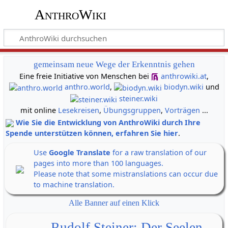
AnthroWiki
gemeinsam neue Wege der Erkenntnis gehen
Eine freie Initiative von Menschen bei
anthrowiki.at
,
anthro.world
,
biodyn.wiki
und
steiner.wiki
mit online
Lesekreisen
,
Übungsgruppen
,
Vorträgen
...
Wie Sie die Entwicklung von AnthroWiki durch Ihre
Spende unterstützen können, erfahren Sie hier
.
Use
Google Translate
for a raw translation of our
pages into more than 100 languages.
Please note that some mistranslations can occur due
to machine translation.
Alle Banner auf einen Klick
Rudolf Steiner: Der Seelen