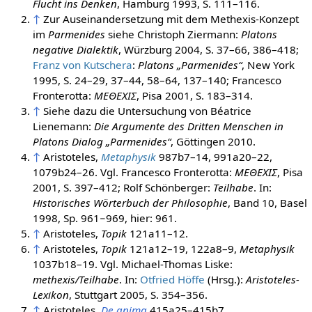
Flucht ins Denken
, Hamburg 1993, S. 111–116.
↑
Zur Auseinandersetzung mit dem Methexis-Konzept
im
Parmenides
siehe Christoph Ziermann:
Platons
negative Dialektik
, Würzburg 2004, S. 37–66, 386–418;
Franz von Kutschera
:
Platons „Parmenides“
, New York
1995, S. 24–29, 37–44, 58–64, 137–140; Francesco
Fronterotta:
ΜΕΘΕΧΙΣ
, Pisa 2001, S. 183–314.
↑
Siehe dazu die Untersuchung von Béatrice
Lienemann:
Die Argumente des Dritten Menschen in
Platons Dialog „Parmenides“
, Göttingen 2010.
↑
Aristoteles,
Metaphysik
987b7–14, 991a20–22,
1079b24–26. Vgl. Francesco Fronterotta:
ΜΕΘΕΧΙΣ
, Pisa
2001, S. 397–412; Rolf Schönberger:
Teilhabe
. In:
Historisches Wörterbuch der Philosophie
, Band 10, Basel
1998, Sp. 961−969, hier: 961.
↑
Aristoteles,
Topik
121a11–12.
↑
Aristoteles,
Topik
121a12–19, 122a8–9,
Metaphysik
1037b18–19. Vgl. Michael-Thomas Liske:
methexis/Teilhabe
. In:
Otfried Höffe
(Hrsg.):
Aristoteles-
Lexikon
, Stuttgart 2005, S. 354–356.
↑
Aristoteles,
De anima
415a25–415b7.