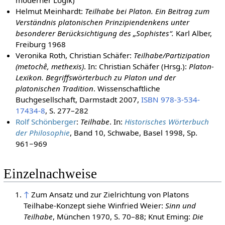
Helmut Meinhardt:
Teilhabe bei Platon. Ein Beitrag zum
Verständnis platonischen Prinzipiendenkens unter
besonderer Berücksichtigung des „Sophistes“.
Karl Alber,
Freiburg 1968
Veronika Roth, Christian Schäfer:
Teilhabe/Partizipation
(metochê, methexis)
. In: Christian Schäfer (Hrsg.):
Platon-
Lexikon. Begriffswörterbuch zu Platon und der
platonischen Tradition
. Wissenschaftliche
Buchgesellschaft, Darmstadt 2007,
ISBN 978-3-534-
17434-8
, S. 277–282
Rolf Schönberger
:
Teilhabe
. In:
Historisches Wörterbuch
der Philosophie
, Band 10, Schwabe, Basel 1998, Sp.
961−969
Einzelnachweise
↑
Zum Ansatz und zur Zielrichtung von Platons
Teilhabe-Konzept siehe Winfried Weier:
Sinn und
Teilhabe
, München 1970, S. 70–88; Knut Eming:
Die