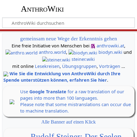
AnthroWiki
gemeinsam neue Wege der Erkenntnis gehen
Eine freie Initiative von Menschen bei
anthrowiki.at
,
anthro.world
,
biodyn.wiki
und
steiner.wiki
mit online
Lesekreisen
,
Übungsgruppen
,
Vorträgen
...
Wie Sie die Entwicklung von AnthroWiki durch Ihre
Spende unterstützen können, erfahren Sie hier
.
Use
Google Translate
for a raw translation of our
pages into more than 100 languages.
Please note that some mistranslations can occur due
to machine translation.
Alle Banner auf einen Klick
Rudolf Steiner: Der Seelen