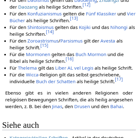
Für den
Daoismus
gelten das
Daodejing
,
Zhuangzi
und
[
12
]
der
Daozang
als heilige Schriften.
Für den
Konfuzianismus
gelten die
Fünf Klassiker
und
Vier
[
13
]
Bücher
als heilige Schriften.
Für den
Shintoismus
gelten das
Kojiki
und das
Nihongi
als
[
14
]
heilige Schriften.
Für den
Zoroastrismus
/
Parsismus
gilt der
Avesta
als
[
15
]
heilige Schrift.
Für die
Mormonen
gelten das
Buch Mormon
und die
[
16
]
Bibel als heilige Schriften.
Für
Thelema
gilt das
Liber AL vel Legis
als heilige Schrift.
Für die
Wicca
-Religion gilt das selbst geschriebene,
[
17
]
individuelle
Buch der Schatten
als heilige Schrift.
Ebenso gibt es in vielen anderen Religionen oder
religiösen Bewegungen Schriften, die als heilig angesehen
werden, z. B. bei den
Jinas
, den
Drusen
und den
Bahai
.
Siehe auch
Kategorie:Heilige Schriften
- Artikel in der deutschen