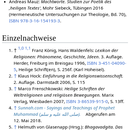
Andreas Mauz:
Machtworte. Studien zur Poetik des
‚heiligen Textes‘
, Mohr Siebeck, Tübingen 2016
(Hermeneutische Untersuchungen zur Theologie, Bd. 70),
ISBN 978-3-16-154193-3
.
Einzelnachweise
1,0
1,1
↑
Franz König, Hans Waldenfels:
Lexikon der
Religionen: Phänomene, Geschichte, Ideen
. 3. Auflage.
Herder, Freiburg im Breisgau
1996
,
ISBN 3-451-04090-
5
, Heilige Schrift(en), S. 256f. (Karl Hoheisel).
↑
Klaus Hock:
Einführung in die Religionswissenschaft.
2. Auflage. Darmstadt 2006, S. 115
↑
Marco Frenschkowski:
Heilige Schriften der
Weltreligionen und religiösen Bewegungen.
Marix
Verlag, Wiesbaden 2007,
ISBN 3-86539-915-0
, S. 13ff.
↑
Sunnah.com - Sayings and Teachings of Prophet
Muhammad (صلى الله عليه و سلم).
Abgerufen am
12. Mai 2018
.
↑
Helmuth von Glasenapp (Hrsg.):
Bhagavadgita. Das