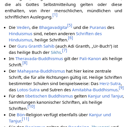
die als Gottes Selbstmitteilung gelten oder diese
enthalten, von ihrer menschlichen, mündlichen und
[
1
]
schriftlichen Auslegung.
[
5
]
Die
Veden
, die
Bhagavadgita
und die
Puranas
des
Hinduismus
sind, neben anderen
Schriften des
[
6
]
Hinduismus
, heilige Schriften.
Der
Guru Granth Sahib
(auch Adi Granth, „Ur-Buch“) ist
[
7
]
das heilige Buch der
Sikhs
.
Im
Theravada
-
Buddhismus
gilt der
Pali-Kanon
als heilige
[
8
]
Schrift.
Der
Mahayana-Buddhismus
hat hier keine zentrale
Schrift, die für alle Richtungen gültig ist. Heilige Schriften
bestimmter Schulen sind beispielsweise: Das
Herz-Sutra
,
[
9
]
das
Lotos-Sutra
und Sutren des
Amitabha-Buddhismus
.
Für den
tibetischen Buddhismus
gelten
Kanjur und Tanjur
,
Sammlungen kanonischer Schriften, als heilige
[
10
]
Schriften.
Die
Bön
-Religion verfügt ebenfalls über
Kanjur und
[
11
]
Tanjur
.