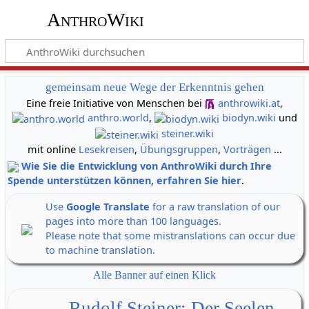
AnthroWiki
gemeinsam neue Wege der Erkenntnis gehen
Eine freie Initiative von Menschen bei
anthrowiki.at
,
anthro.world
,
biodyn.wiki
und
steiner.wiki
mit online
Lesekreisen
,
Übungsgruppen
,
Vorträgen
...
Wie Sie die Entwicklung von AnthroWiki durch Ihre
Spende unterstützen können, erfahren Sie hier
.
Use
Google Translate
for a raw translation of our
pages into more than 100 languages.
Please note that some mistranslations can occur due
to machine translation.
Alle Banner auf einen Klick
Rudolf Steiner: Der Seelen