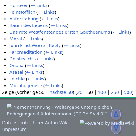
Honover
(
← Links
)
Feinstofflich
(
← Links
)
Auferstehung
(
← Links
)
Baum des Lebens
(
← Links
)
Das rote Westfenster des ersten Goetheanums
(
← Links
)
Moral
(
← Links
)
John Ernst Worrell Keely
(
← Links
)
Farbmeditation
(
← Links
)
Geisteslicht
(
← Links
)
Qualia
(
← Links
)
Asasel
(
← Links
)
Leichte
(
← Links
)
Morphogenese
(
← Links
)
Zeige (
vorherige 50
|
nächste 50
) (
20
|
50
|
100
|
250
|
500
)
ᐃ
Datenschutz
Über AnthroWiki
ᐁ
Impressum