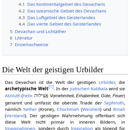
4.1
Das Kontinentalgebiet des Devachans
4.2
Das ozeanische Gebiet des Devachans
4.3
Das Luftgebiet des Geisterlandes
4.4
Das vierte Gebiet des Geisterlandes
5
Devachan und Lichtäther
6
Literatur
7
Einzelnachweise
Die Welt der geistigen Urbilder
Das Devachan ist die Welt der geistigen
Urbilder
, die
[
1
]
archetypische Welt
. In der
jüdischen
Kabbala
wird sie
Atziluth
(
hebr.
אֲצִילוּת
)
Vornehmheit, Erhabenheit, Güte, Feuer
genannt und umfasst die oberste Triade der
Sephiroth
,
nämlich
Kether
(Krone),
Chochmah
(
Weisheit
) und
Binah
(
Verstand
). Der geistigen Wahrnehmung offenbart sich
diese Welt nicht primär in inneren Bildern, in
Imaginationen
, sondern durch
Inspiration
als tönend für