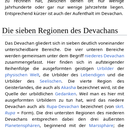
zu rechnen hat, zwischen denen oft nur wenige
Jahrhunderte oder gar nur wenige Jahrzehnte liegen.
Entsprechend kürzer ist auch der Aufenthalt im Devachan.
Die sieben Regionen des Devachans
Das Devachan gliedert sich in sieben deutlich voneinander
unterscheidbare Bereiche. Die vier unteren Bereiche
werden gemeinsam unter dem Begriff
niederes Devachan
zusammengefasst. Hier finden sich in aufsteigender
Reihenfolge die ausgeformten geistigen
Urbilder
der
physischen Welt
, die Urbilder des
Lebendigen
und die
Urbilder des
Seelischen
. Die vierte Region des
Geisterlandes, die auch als
Akasha
bezeichnet wird, ist die
Quelle der urbildlichen
Gedanken
. Weil man es hier mit
ausgeformten Urbildern zu tun hat, wird das niedere
Devachan auch als
Rupa-Devachan
bezeichnet (von
skrt.
Rupa
= Form). Die drei untersten Regionen des niederen
Devachans entsprechen dabei den drei äußersten
Planetensphären
, beginnend mit der
Marssphäre
; die