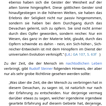
ebenso haben sich die Geister der Weisheit auf der
alten Sonne hingeopfert. Diese göttlichen Geister sind
hinaufgestiegen in die höheren Welten, sie haben das
Erlebnis der Seligkeit nicht nur passiv hingenommen,
sondern sie haben bei dem Durchgang durch das
Devachan gelernt, sich zu opfern. Sie sind nicht ärmer
durch dies Opfer geworden, sondern reicher. Nur ein
Wesen, das ganz in der Materie lebt, glaubt, durch das
Opfern schwinde es dahin - nein, ein Sich-höher-, Sich-
reicher-Entwickeln ist mit dem Hinopfern im Dienst der
universalen Evolution verknüpft.“ (
Lit.
:
GA 107, S. 63f
)
Zu der Zeit, die der Mensch im
nachtodlichen Leben
verbringt, gibt
Rudolf Steiner
folgenden Hinweis, der aber
nur als sehr grobe Richtlinie gesehen werden sollte:
„Was über die Zeit, die der Mensch zu verbringen hat in
diesem Devachan, zu sagen ist, ist natürlich nur nach
der Erfahrung zu entscheiden. Nur derjenige vermag
darüber etwas zu sagen, welcher irgendeine irgendwie
geartete Erfahrung auf diesem Gebiete hat, derjenige,