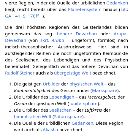
vierte Region, in der die Quelle der urbildlichen
Gedanken
liegt, reicht bereits über das
Planetensystem
hinaus (
Lit.
:
GA 141, S. 178ff
).
Die drei höchsten Regionen des Geisterlandes bilden
gemeinsam das sog.
höhere Devachan
oder
Arupa-
Devachan
(von
skrt.
Arupa
= ungeformt, formlos) nach
indisch-theosophischer Ausdrucksweise. Hier sind in
aufsteigender Reihen die noch ungeformten Keimpunkte
des Seelischen, des Lebendigen und des Physischen
beheimatet. Gelegentlich wird das höhere Devachan von
Rudolf Steiner
auch als
übergeistige Welt
bezeichnet.
Die geistigen
Urbilder
der
physischen Welt
– das
Kontinentalgebiet
des Geisterlandes (
Marssphäre
).
Die Urbilder des
Lebendigen
– das
Meeresgebiet
, der
Ozean
der geistigen Welt (
Jupitersphäre
).
Die Urbilder des
Seelischen
– der
Luftkreis
der
himmlischen Welt
(
Saturnsphäre
).
Die Quelle der urbildlichen
Gedanken
. Diese Region
wird auch als
Akasha
bezeichnet.