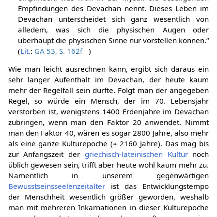
Empfindungen des Devachan nennt. Dieses Leben im
Devachan unterscheidet sich ganz wesentlich von
alledem, was sich die physischen Augen oder
überhaupt die physischen Sinne nur vorstellen können.“
(
Lit.
:
GA 53, S. 162f
)
Wie man leicht ausrechnen kann, ergibt sich daraus ein
sehr langer Aufenthalt im Devachan, der heute kaum
mehr der Regelfall sein dürfte. Folgt man der angegeben
Regel, so würde ein Mensch, der im 70. Lebensjahr
verstorben ist, wenigstens 1400 Erdenjahre im Devachan
zubringen, wenn man den Faktor 20 anwendet. Nimmt
man den Faktor 40, wären es sogar 2800 Jahre, also mehr
als eine ganze Kulturepoche (≈ 2160 Jahre). Das mag bis
zur Anfangszeit der
griechisch-lateinischen Kultur
noch
üblich gewesen sein, trifft aber heute wohl kaum mehr zu.
Namentlich in unserem gegenwärtigen
Bewusstseinsseelenzeitalter
ist das Entwicklungstempo
der Menschheit wesentlich größer geworden, weshalb
man mit mehreren Inkarnationen in dieser Kulturepoche