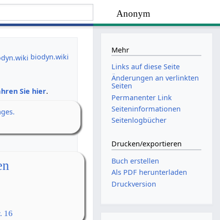
Anonym
Mehr
biodyn.wiki
Links auf diese Seite
Änderungen an verlinkten
Seiten
hren Sie hier
.
Permanenter Link
Seiten­­informationen
ages.
Seitenlogbücher
Drucken/­exportieren
Buch erstellen
en
Als PDF herunterladen
Druckversion
. 16