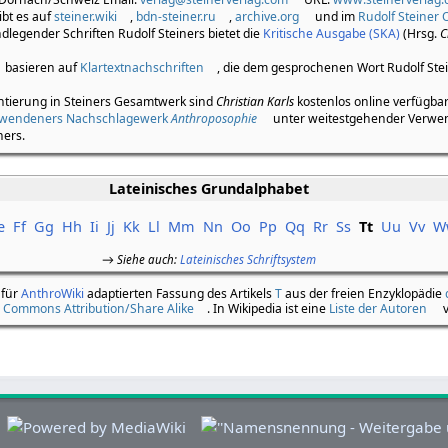
bt es auf
steiner.wiki
,
bdn-steiner.ru
,
archive.org
und im
Rudolf Steiner 
legender Schriften Rudolf Steiners bietet die
Kritische Ausgabe (SKA)
(Hrsg.
C
basieren auf
Klartextnachschriften
, die dem gesprochenen Wort Rudolf Ste
ntierung in Steiners Gesamtwerk sind
Christian Karls
kostenlos online verfügba
hwendeners Nachschlagewerk
Anthroposophie
unter weitestgehender Verwe
ners.
Lateinisches Grundalphabet
e
Ff
Gg
Hh
Ii
Jj
Kk
Ll
Mm
Nn
Oo
Pp
Qq
Rr
Ss
Tt
Uu
Vv
W
→
Siehe auch
:
Lateinisches Schriftsystem
 für
AnthroWiki
adaptierten Fassung des Artikels
T
aus der freien Enzyklopädie
e Commons Attribution/Share Alike
. In Wikipedia ist eine
Liste der Autoren
v