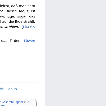
elleicht, daß man dem
. Dieses Tao, t, ist
wichtige, sogar das
auf die Erde strahlt.
n strahlen
." (
Lit.
:
GA
st das T dem
Löwen
bi
epub
er Gesamtausgabe
(
GA
),
.com
.