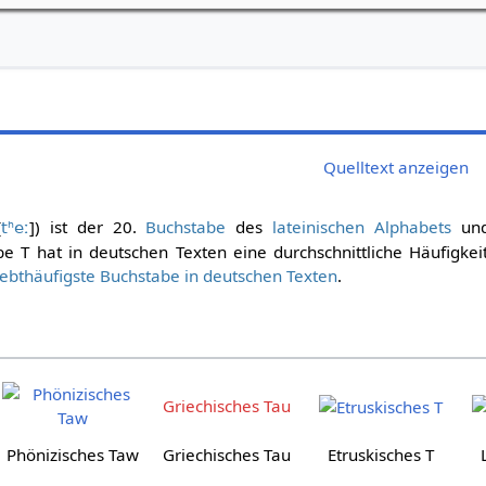
Quelltext anzeigen
[
]) ist der 20.
Buchstabe
des
lateinischen Alphabets
und
tʰeː
be T hat in deutschen Texten eine durchschnittliche Häufigkei
iebthäufigste Buchstabe in deutschen Texten
.
Griechisches Tau
Phönizisches Taw
Griechisches Tau
Etruskisches T