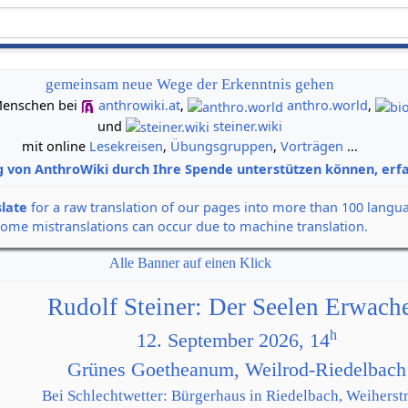
gemeinsam neue Wege der Erkenntnis gehen
n Menschen bei
anthrowiki.at
,
anthro.world
,
und
steiner.wiki
mit online
Lesekreisen
,
Übungsgruppen
,
Vorträgen
...
g von AnthroWiki durch Ihre Spende unterstützen können, erfa
slate
for a raw translation of our pages into more than 100 langu
some mistranslations can occur due to machine translation.
Alle Banner auf einen Klick
Rudolf Steiner: Der Seelen Erwach
h
12. September 2026, 14
Grünes Goetheanum, Weilrod-Riedelbach
Bei Schlechtwetter: Bürgerhaus in Riedelbach, Weiherstr