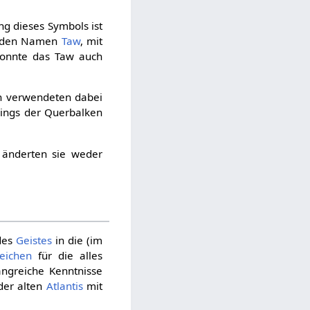
ng dieses Symbols ist
 den Namen
Taw
, mit
konnte das Taw auch
 verwendeten dabei
dings der Querbalken
 änderten sie weder
 des
Geistes
in die (im
eichen
für die alles
greiche Kenntnisse
 der alten
Atlantis
mit