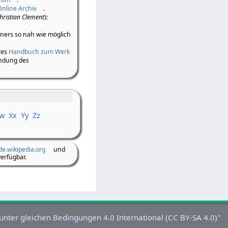
Online Archiv
.
hristian Clement
):
iners so nah wie möglich
res
Handbuch zum Werk
ndung des
w
Xx
Yy
Zz
de.wikipedia.org
und
erfügbar.