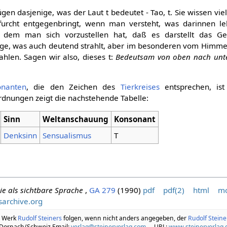
gen dasjenige, was der Laut t bedeutet - Tao, t. Sie wissen vi
rfurcht entgegenbringt, wenn man versteht, was darinnen lebt
er dem man sich vorzustellen hat, daß es darstellt das Ge
ige, was auch deutend strahlt, aber im besonderen vom Himmel 
rahlen. Sagen wir also, dieses t:
Bedeutsam von oben nach unte
onanten
, die den Zeichen des
Tierkreises
entsprechen, i
rdnungen zeigt die nachstehende Tabelle:
Sinn
Weltanschauung
Konsonant
Denksinn
Sensualismus
T
ie als sichtbare Sprache
,
GA 279
(1990)
pdf
pdf(2)
html
mo
sarchive.org
m Werk
Rudolf Steiners
folgen, wenn nicht anders angegeben, der
Rudolf Stein
 Dornach/Schweiz Email:
verlag@steinerverlag.com
URL:
www.steinerverlag