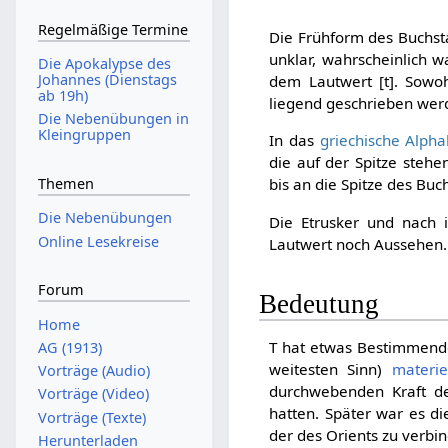
Regelmäßige Termine
Die Frühform des Buchs
unklar, wahrscheinlich 
Die Apokalypse des
Johannes (Dienstags
dem Lautwert [t]. Sowo
ab 19h)
liegend geschrieben werd
Die Nebenübungen in
Kleingruppen
In das
griechische Alpha
die auf der Spitze steh
Themen
bis an die Spitze des Buc
Die Nebenübungen
Die Etrusker und nach
Online Lesekreise
Lautwert noch Aussehen.
Forum
Bedeutung
Home
T hat etwas Bestimmendes
AG (1913)
weitesten Sinn)
materie
Vorträge (Audio)
durchwebenden Kraft de
Vorträge (Video)
hatten. Später war es d
Vorträge (Texte)
der des Orients zu verbi
Herunterladen