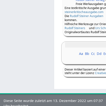
Freie Werkausgaben gi
Eine
textkritische
Ausgabe grund
steinerkritischeausgabe.com
Die
Rudolf Steiner Ausgaben
kommen.
Hilfreiche Werkzeuge zur Orie
Rudolf Steiners
und
Urs Sc
Originalwortlautes Rudolf Stei
Aa
Bb
Cc
Dd
E
Dieser Artikel basiert auf einer
steht unter der Lizenz
Creativ
Diese Seite wurde zuletzt am 13. Dezember 2022 um 07:37
Uhr bearbeitet.