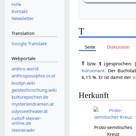
Hilfe
Kontakt
Newsletter
T
Translation
Google Translate
Seite
Diskussion
Webportale
T
bzw.
t
(gesprochen: 
anthro.world
Konsonant
. Der Buchsta
anthroposophie.or.at
6,15 %. Er ist damit der
s
biodyn.wiki
geistesforschung.wiki
Herkunft
kulturepochen.de
mysteriendramen.at
odysseetheater.at
rudolf-steiner-
online.de
Proto-semitisches
steiner.wiki
Kreuz