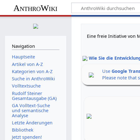
AnthroWiki
Eine freie Initiative vo
Navigation
Hauptseite
Wie Sie die Entwicklun
Artikel von A-Z
Use
Google Tran
Kategorien von A-Z
Please note that 
Suche in AnthroWiki
Volltextsuche
Rudolf Steiner
Gesamtausgabe (GA)
GA Volltext-Suche
und semantische
Analyse
Letzte Änderungen
Bibliothek
Jetzt spenden!