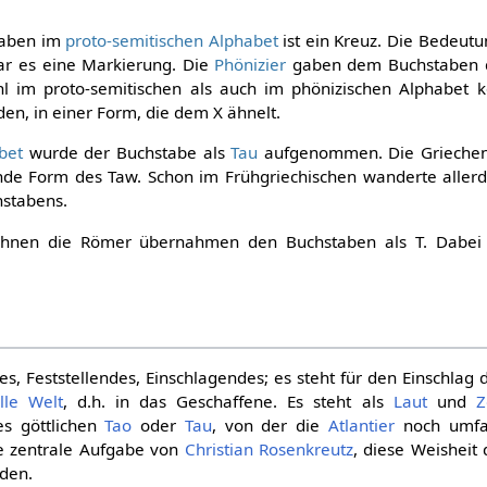
taben im
proto-semitischen Alphabet
ist ein Kreuz. Die Bedeutu
war es eine Markierung. Die
Phönizier
gaben dem Buchstaben
hl im proto-semitischen als auch im phönizischen Alphabet 
en, in einer Form, die dem X ähnelt.
bet
wurde der Buchstabe als
Tau
aufgenommen. Die Griechen
ende Form des Taw. Schon im Frühgriechischen wanderte aller
hstabens.
 ihnen die Römer übernahmen den Buchstaben als T. Dabei
, Feststellendes, Einschlagendes; es steht für den Einschlag
lle
Welt
, d.h. in das Geschaffene. Es steht als
Laut
und
Z
s göttlichen
Tao
oder
Tau
, von der die
Atlantier
noch umfan
ie zentrale Aufgabe von
Christian Rosenkreutz
, diese Weisheit
nden.