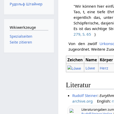
Рудольф Штайнер
"Wir können hier einfü
Tao, t, eine tiefe Eh
eigentlich das, unt
Schöpferische, dasjen
Wikiwerkzeuge
Es ist das wichtige St
279, S. 65
)
Spezialseiten
Seite zitieren
Von den zwölf
Urkons
zugeordnet. Weitere Zuo
Zeichen
Name
Körper
Löwe
Herz
Literatur
Rudolf Steiner
:
Eurythm
archive.org
English:
r
Literaturangaben zu
Rudolf Steiner Verlag
,