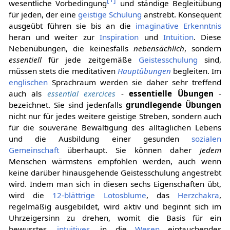
wesentliche Vorbedingung
und ständige Begleitübung
für jeden, der eine
geistige Schulung
anstrebt. Konsequent
ausgeübt führen sie bis an die
imaginative Erkenntnis
heran und weiter zur
Inspiration
und
Intuition
. Diese
Nebenübungen, die keinesfalls
nebensächlich
, sondern
essentiell
für jede zeitgemäße
Geistesschulung
sind,
müssen stets die meditativen
Hauptübungen
begleiten. Im
englischen
Sprachraum werden sie daher sehr treffend
auch als
essential exercices
-
essentielle Übungen
-
bezeichnet. Sie sind jedenfalls
grundlegende Übungen
nicht nur für jedes weitere geistige Streben, sondern auch
für die souveräne Bewältigung des alltäglichen Lebens
und die Ausbildung einer gesunden
sozialen
Gemeinschaft
überhaupt. Sie können daher
jedem
Menschen wärmstens empfohlen werden, auch wenn
keine darüber hinausgehende Geistesschulung angestrebt
wird. Indem man sich in diesen sechs Eigenschaften übt,
wird die
12-blättrige Lotosblume
, das
Herzchakra
,
regelmäßig ausgebildet, wird aktiv und beginnt sich im
Uhrzeigersinn zu drehen, womit die Basis für ein
bewusstes,
intuitives
, in die
Wesen
eintauchendes