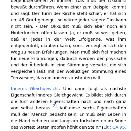
gegenüberstehen zu können. Das muß der Okkultist
bewußt durchführen. Wenn einer zum Beispiel kommt
und sagt: Der Turm der Kirche steht schief, er hat sich
um 45 Grad geneigt - so würde jeder sagen: Das kann
nicht sein. - Der Okkultist muß sich aber noch ein
Hintertürchen offen lassen. Ja, er muß so weit gehen,
daß er jedes in der Welt Erfolgende, was ihm
entgegentritt, glauben kann, sonst verlegt er sich den
Weg zu neuen Erfahrungen. Man muß sich frei machen
für neue Erfahrungen; dadurch werden der physische
und der Ätherleib in eine Stimmung versetzt, die sich
vergleichen läßt mit der wollüstigen Stimmung eines
Tierwesens, das ein anderes ausbrüten will.
Inneres Gleichgewicht
. Und dann folgt als nächste
Eigenschaft inneres Gleichgewicht. Es bildet sich durch
die fünf anderen Eigenschaften nach und nach ganz
[
2
]
von selbst heraus.
Auf diese sechs Eigenschaften
muß der Mensch bedacht sein. Er muß sein Leben in
die Hand nehmen und langsam fortschreiten im Sinne
des Wortes: Steter Tropfen höhlt den Stein.“ (
Lit.
:
GA 95,