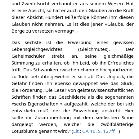
und Zweifelsucht verbannt er aus seinem Wesen. Hat
er eine Absicht, so hat er auch den Glauben an die Kraft
dieser Absicht. Hundert Mißerfolge können ihm diesen
Glauben nicht nehmen. Es ist dies jener «Glaube, der
Berge zu versetzen vermag». -
Das sechste ist die Erwerbung eines gewissen
Lebensgleichgewichtes (Gleichmutes). Der
Geheimschüler strebt an, seine gleichmäßige
Stimmung zu erhalten, ob ihn Leid, ob ihn Erfreuliches
trifft. Das Schwanken zwischen «himmelhochjauchzend,
zu Tode betrübt» gewöhnt er sich ab. Das Unglück, die
Gefahr finden ihn ebenso gewappnet wie das Glück,
die Förderung. Die Leser von geisteswissenschaftlichen
Schriften finden das Geschilderte als die sogenannten
«sechs Eigenschaften » aufgezählt, welche der bei sich
entwickeln muß, der die Einweihung anstrebt. Hier
sollte ihr Zusammenhang mit dem seelischen Sinne
dargelegt werden, welcher die zwölfblätterige
Lotusblume genannt wird.“ (
Lit.
:
GA 10, S. 127ff
)