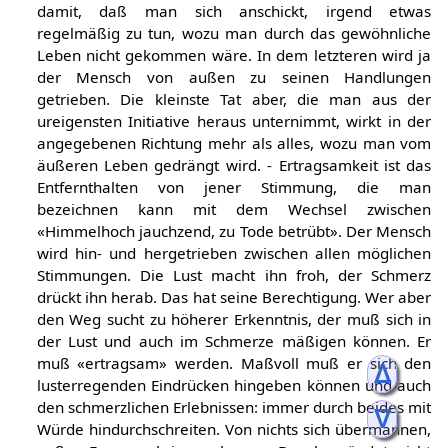
damit, daß man sich anschickt, irgend etwas
regelmäßig zu tun, wozu man durch das gewöhnliche
Leben nicht gekommen wäre. In dem letzteren wird ja
der Mensch von außen zu seinen Handlungen
getrieben. Die kleinste Tat aber, die man aus der
ureigensten Initiative heraus unternimmt, wirkt in der
angegebenen Richtung mehr als alles, wozu man vom
äußeren Leben gedrängt wird. - Ertragsamkeit ist das
Entfernthalten von jener Stimmung, die man
bezeichnen kann mit dem Wechsel zwischen
«Himmelhoch jauchzend, zu Tode betrübt». Der Mensch
wird hin- und hergetrieben zwischen allen möglichen
Stimmungen. Die Lust macht ihn froh, der Schmerz
drückt ihn herab. Das hat seine Berechtigung. Wer aber
den Weg sucht zu höherer Erkenntnis, der muß sich in
der Lust und auch im Schmerze mäßigen können. Er
muß «ertragsam» werden. Maßvoll muß er sich den
ᐃ
lusterregenden Eindrücken hingeben können und auch
den schmerzlichen Erlebnissen: immer durch beides mit
ᐁ
Würde hindurchschreiten. Von nichts sich übermannen,