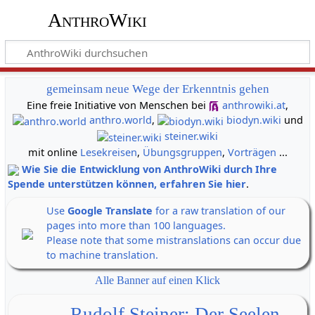
AnthroWiki
gemeinsam neue Wege der Erkenntnis gehen
Eine freie Initiative von Menschen bei
anthrowiki.at
,
anthro.world
,
biodyn.wiki
und
steiner.wiki
mit online
Lesekreisen
,
Übungsgruppen
,
Vorträgen
...
Wie Sie die Entwicklung von AnthroWiki durch Ihre
Spende unterstützen können, erfahren Sie hier
.
Use
Google Translate
for a raw translation of our
pages into more than 100 languages.
Please note that some mistranslations can occur due
to machine translation.
Alle Banner auf einen Klick
Rudolf Steiner: Der Seelen