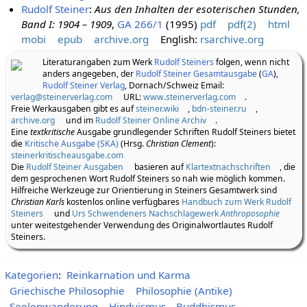
Rudolf Steiner
:
Aus den Inhalten der esoterischen Stunden,
Band I: 1904 – 1909
,
GA 266/1
(1995)
pdf
pdf(2)
html
mobi
epub
archive.org
English:
rsarchive.org
Literaturangaben zum Werk
Rudolf Steiners
folgen, wenn nicht
anders angegeben, der
Rudolf Steiner Gesamtausgabe
(
GA
),
Rudolf Steiner Verlag
, Dornach/Schweiz Email:
verlag@steinerverlag.com
URL:
www.steinerverlag.com
.
Freie Werkausgaben gibt es auf
steiner.wiki
,
bdn-steiner.ru
,
archive.org
und im
Rudolf Steiner Online Archiv
.
Eine
textkritische
Ausgabe grundlegender Schriften Rudolf Steiners bietet
die
Kritische Ausgabe (SKA)
(Hrsg.
Christian Clement
):
steinerkritischeausgabe.com
Die
Rudolf Steiner Ausgaben
basieren auf
Klartextnachschriften
, die
dem gesprochenen Wort Rudolf Steiners so nah wie möglich kommen.
Hilfreiche Werkzeuge zur Orientierung in Steiners Gesamtwerk sind
Christian Karls
kostenlos online verfügbares
Handbuch zum Werk Rudolf
Steiners
und
Urs Schwendeners Nachschlagewerk
Anthroposophie
unter weitestgehender Verwendung des Originalwortlautes Rudolf
Steiners.
Kategorien
:
Reinkarnation und Karma
Griechische Philosophie
Philosophie (Antike)
Seelenwanderung
Hinduismus
Buddhismus