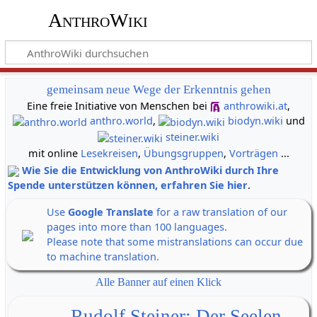
AnthroWiki
gemeinsam neue Wege der Erkenntnis gehen
Eine freie Initiative von Menschen bei
anthrowiki.at
,
anthro.world
,
biodyn.wiki
und
steiner.wiki
mit online
Lesekreisen
,
Übungsgruppen
,
Vorträgen
...
Wie Sie die Entwicklung von AnthroWiki durch Ihre
Spende unterstützen können, erfahren Sie hier
.
Use
Google Translate
for a raw translation of our
pages into more than 100 languages.
Please note that some mistranslations can occur due
to machine translation.
Alle Banner auf einen Klick
Rudolf Steiner: Der Seelen