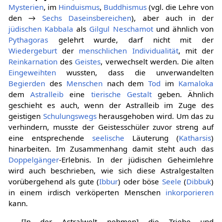
Mysterien
, im
Hinduismus
,
Buddhismus
(vgl. die Lehre von
den →
Sechs Daseinsbereichen
), aber auch in der
jüdischen
Kabbala
als
Gilgul Neschamot
und ähnlich von
Pythagoras
gelehrt wurde, darf nicht mit der
Wiedergeburt
der
menschlichen
Individualität
, mit der
Reinkarnation
des
Geistes
, verwechselt werden. Die alten
Eingeweihten
wussten, dass die unverwandelten
Begierden
des
Menschen
nach dem
Tod
im
Kamaloka
dem
Astralleib
eine
tierische
Gestalt
geben. Ähnlich
geschieht es auch, wenn der Astralleib im Zuge des
geistigen
Schulungswegs
herausgehoben wird. Um das zu
verhindern, musste der Geistesschüler zuvor streng auf
eine entsprechende
seelische
Läuterung (
Katharsis
)
hinarbeiten. Im Zusammenhang damit steht auch das
Doppelgänger
-Erlebnis. In der jüdischen Geheimlehre
wird auch beschrieben, wie sich diese Astralgestalten
vorübergehend als gute (
Ibbur
) oder böse
Seele
(
Dibbuk
)
in einem irdisch verköperten Menschen
inkorporieren
kann.
„[In der Astralwelt nehmen] die Triebe und