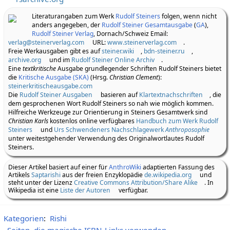
Literaturangaben zum Werk
Rudolf Steiners
folgen, wenn nicht
anders angegeben, der
Rudolf Steiner Gesamtausgabe
(
GA
),
Rudolf Steiner Verlag
, Dornach/Schweiz Email:
verlag@steinerverlag.com
URL:
www.steinerverlag.com
.
Freie Werkausgaben gibt es auf
steiner.wiki
,
bdn-steiner.ru
,
archive.org
und im
Rudolf Steiner Online Archiv
.
Eine
textkritische
Ausgabe grundlegender Schriften Rudolf Steiners bietet
die
Kritische Ausgabe (SKA)
(Hrsg.
Christian Clement
):
steinerkritischeausgabe.com
Die
Rudolf Steiner Ausgaben
basieren auf
Klartextnachschriften
, die
dem gesprochenen Wort Rudolf Steiners so nah wie möglich kommen.
Hilfreiche Werkzeuge zur Orientierung in Steiners Gesamtwerk sind
Christian Karls
kostenlos online verfügbares
Handbuch zum Werk Rudolf
Steiners
und
Urs Schwendeners Nachschlagewerk
Anthroposophie
unter weitestgehender Verwendung des Originalwortlautes Rudolf
Steiners.
Dieser Artikel basiert auf einer für
AnthroWiki
adaptierten Fassung des
Artikels
Saptarishi
aus der freien Enzyklopädie
de.wikipedia.org
und
steht unter der Lizenz
Creative Commons Attribution/Share Alike
. In
Wikipedia ist eine
Liste der Autoren
verfügbar.
Kategorien
:
Rishi
Seiten, die magische ISBN-Links verwenden