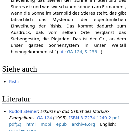
Stieres ist; und was wir schauen können am Firmament,
wenn die Sonne im Sternbild des Stieres steht, das gibt
tatsächlich das Mysterium der eigentümlichen
Einweihung der Rishis. Das kommt dadurch zum
Ausdruck, daß vom selben Orte herglänzt das
Siebengestirn, die Plejaden. Das ist der Ort, an dem
unser ganzes Sonnensystem in unser Weltall
hineingekommen ist.“ (
Lit.
:
GA 124, S. 236
)
Siehe auch
Rishi
Literatur
Rudolf Steiner
:
Exkurse in das Gebiet des Markus-
Evangeliums
,
GA 124
(1995),
ISBN 3-7274-1240-2
pdf
pdf(2)
html
mobi
epub
archive.org
English:
rsarchive.org